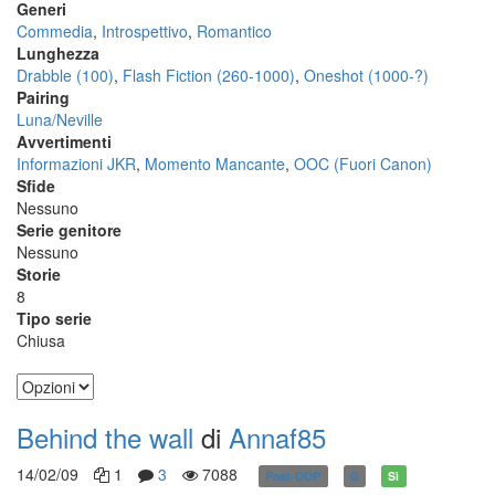
Generi
Commedia
,
Introspettivo
,
Romantico
Lunghezza
Drabble (100)
,
Flash Fiction (260-1000)
,
Oneshot (1000-?)
Pairing
Luna/Neville
Avvertimenti
Informazioni JKR
,
Momento Mancante
,
OOC (Fuori Canon)
Sfide
Nessuno
Serie genitore
Nessuno
Storie
8
Tipo serie
Chiusa
Behind the wall
di
Annaf85
14/02/09
1
3
7088
Post-OOP
G
Sì