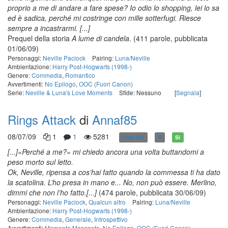
proprio a me di andare a fare spese? Io odio lo shopping, lei lo sa
ed è sadica, perché mi costringe con mille sotterfugi. Riesce
sempre a incastrarmi. [...]
Prequel della storia
A lume di candela
.
(411 parole, pubblicata
01/06/09)
Personaggi:
Neville Paciock
Pairing:
Luna/Neville
Ambientazione:
Harry Post-Hogwarts (1998-)
Genere:
Commedia
,
Romantico
Avvertimenti:
No Epilogo
,
OOC (Fuori Canon)
Serie:
Neville & Luna's Love Moments
Sfide: Nessuno
[
Segnala
]
Rings Attack
di
Annaf85
08/07/09
1
1
5281
Post-DH
G
Sì
[...]«Perché a me?» mi chiedo ancora una volta buttandomi a
peso morto sul letto.
Ok, Neville, ripensa a cos’hai fatto quando la commessa ti ha dato
la scatolina. L’ho presa in mano e... No, non può essere. Merlino,
dimmi che non l’ho fatto.[...]
(474 parole, pubblicata 30/06/09)
Personaggi:
Neville Paciock
,
Qualcun altro
Pairing:
Luna/Neville
Ambientazione:
Harry Post-Hogwarts (1998-)
Genere:
Commedia
,
Generale
,
Introspettivo
Avvertimenti:
Momento Mancante
,
No Epilogo
,
OOC (Fuori Canon)