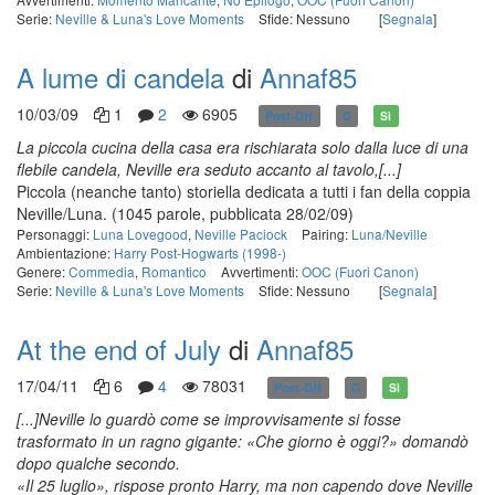
Serie:
Neville & Luna's Love Moments
Sfide: Nessuno
[
Segnala
]
A lume di candela
di
Annaf85
10/03/09
1
2
6905
Post-DH
G
Sì
La piccola cucina della casa era rischiarata solo dalla luce di una
flebile candela, Neville era seduto accanto al tavolo,[...]
Piccola (neanche tanto) storiella dedicata a tutti i fan della coppia
Neville/Luna.
(1045 parole, pubblicata 28/02/09)
Personaggi:
Luna Lovegood
,
Neville Paciock
Pairing:
Luna/Neville
Ambientazione:
Harry Post-Hogwarts (1998-)
Genere:
Commedia
,
Romantico
Avvertimenti:
OOC (Fuori Canon)
Serie:
Neville & Luna's Love Moments
Sfide: Nessuno
[
Segnala
]
At the end of July
di
Annaf85
17/04/11
6
4
78031
Post-DH
G
Sì
[...]Neville lo guardò come se improvvisamente si fosse
trasformato in un ragno gigante: «Che giorno è oggi?» domandò
dopo qualche secondo.
«Il 25 luglio», rispose pronto Harry, ma non capendo dove Neville