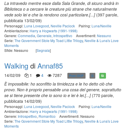
La intravedo mentre esce dalla Sala Grande, di sicuro andrà in
Biblioteca o a cercare le creature più strane che naturalmente
vede solo lei e che la rendono così particolare.[...]
(397 parole,
pubblicata 13/02/09)
Personaggi:
Luna Lovegood
,
Neville Paciock
Pairing:
Luna/Neville
Ambientazione:
Harry a Hogwarts (1991-1998)
Genere:
Commedia
,
Generale
,
Introspettivo
Avvertimenti:
Nessuno
Serie:
The Government Stole My Toad Little Trilogy
,
Neville & Luna's Love
Moments
Sfide: Nessuno
[
Segnala
]
Walking
di
Annaf85
14/02/09
1
4
7287
Post-OOP
G
Sì
È impossibile: ho sconfitto la timidezza e le ho detto ciò che
provo. Non è proprio pensabile una cosa del genere, soprattutto
se si tiene presente che io sono io e lei è lei.[...]
(770 parole,
pubblicata 14/02/09)
Personaggi:
Luna Lovegood
,
Neville Paciock
Pairing:
Luna/Neville
Ambientazione:
Harry a Hogwarts (1991-1998)
Genere:
Introspettivo
,
Romantico
Avvertimenti: Nessuno
Serie:
The Government Stole My Toad Little Trilogy
,
Neville & Luna's Love
Moments