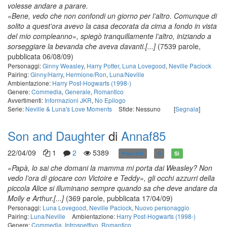
volesse andare a parare.
«Bene, vedo che non confondi un giorno per l’altro. Comunque di
solito a quest’ora avevo la casa decorata da cima a fondo in vista
del mio compleanno», spiegò tranquillamente l’altro, iniziando a
sorseggiare la bevanda che aveva davanti.[...]
(7539 parole,
pubblicata 06/08/09)
Personaggi:
Ginny Weasley
,
Harry Potter
,
Luna Lovegood
,
Neville Paciock
Pairing:
Ginny/Harry
,
Hermione/Ron
,
Luna/Neville
Ambientazione:
Harry Post-Hogwarts (1998-)
Genere:
Commedia
,
Generale
,
Romantico
Avvertimenti:
Informazioni JKR
,
No Epilogo
Serie:
Neville & Luna's Love Moments
Sfide: Nessuno
[
Segnala
]
Son and Daughter
di
Annaf85
22/04/09
1
2
5389
Post-DH
G
Sì
«Papà, lo sai che domani la mamma mi porta dai Weasley? Non
vedo l’ora di giocare con Victoire e Teddy», gli occhi azzurri della
piccola Alice si illuminano sempre quando sa che deve andare da
Molly e Arthur.[...]
(369 parole, pubblicata 17/04/09)
Personaggi:
Luna Lovegood
,
Neville Paciock
,
Nuovo personaggio
Pairing:
Luna/Neville
Ambientazione:
Harry Post-Hogwarts (1998-)
Genere:
Commedia
,
Introspettivo
,
Romantico