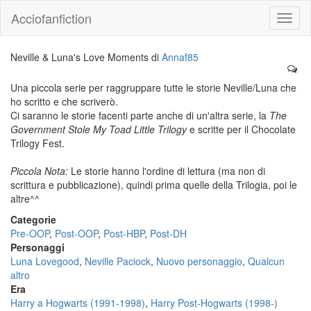
Acciofanfiction
Neville & Luna's Love Moments di
Annaf85
Una piccola serie per raggruppare tutte le storie Neville/Luna che
ho scritto e che scriverò.
Ci saranno le storie facenti parte anche di un'altra serie, la
The
Government Stole My Toad Little Trilogy
e scritte per il Chocolate
Trilogy Fest.
Piccola Nota:
Le storie hanno l'ordine di lettura (ma non di
scrittura e pubblicazione), quindi prima quelle della Trilogia, poi le
altre^^
Categorie
Pre-OOP
,
Post-OOP
,
Post-HBP
,
Post-DH
Personaggi
Luna Lovegood
,
Neville Paciock
,
Nuovo personaggio
,
Qualcun
altro
Era
Harry a Hogwarts (1991-1998)
,
Harry Post-Hogwarts (1998-)