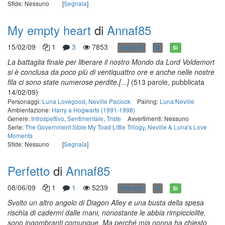
Sfide: Nessuno
[
Segnala
]
My empty heart
di
Annaf85
15/02/09
1
3
7853
Post-DH
G
Sì
La battaglia finale per liberare il nostro Mondo da Lord Voldemort
si è conclusa da poco più di ventiquattro ore e anche nelle nostre
fila ci sono state numerose perdite.[...]
(513 parole, pubblicata
14/02/09)
Personaggi:
Luna Lovegood
,
Neville Paciock
Pairing:
Luna/Neville
Ambientazione:
Harry a Hogwarts (1991-1998)
Genere:
Introspettivo
,
Sentimentale
,
Triste
Avvertimenti: Nessuno
Serie:
The Government Stole My Toad Little Trilogy
,
Neville & Luna's Love
Moments
Sfide: Nessuno
[
Segnala
]
Perfetto
di
Annaf85
08/06/09
1
1
5239
Post-DH
G
Sì
Svolto un altro angolo di Diagon Alley e una busta della spesa
rischia di cadermi dalle mani, nonostante le abbia rimpicciolite,
sono ingombranti comunque. Ma perché mia nonna ha chiesto