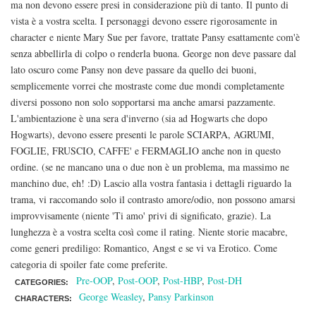
ma non devono essere presi in considerazione più di tanto. Il punto di
vista è a vostra scelta. I personaggi devono essere rigorosamente in
character e niente Mary Sue per favore, trattate Pansy esattamente com'è
senza abbellirla di colpo o renderla buona. George non deve passare dal
lato oscuro come Pansy non deve passare da quello dei buoni,
semplicemente vorrei che mostraste come due mondi completamente
diversi possono non solo sopportarsi ma anche amarsi pazzamente.
L'ambientazione è una sera d'inverno (sia ad Hogwarts che dopo
Hogwarts), devono essere presenti le parole SCIARPA, AGRUMI,
FOGLIE, FRUSCIO, CAFFE' e FERMAGLIO anche non in questo
ordine. (se ne mancano una o due non è un problema, ma massimo ne
manchino due, eh! :D) Lascio alla vostra fantasia i dettagli riguardo la
trama, vi raccomando solo il contrasto amore/odio, non possono amarsi
improvvisamente (niente 'Ti amo' privi di significato, grazie). La
lunghezza è a vostra scelta così come il rating. Niente storie macabre,
come generi prediligo: Romantico, Angst e se vi va Erotico. Come
categoria di spoiler fate come preferite.
Pre-OOP
,
Post-OOP
,
Post-HBP
,
Post-DH
CATEGORIES:
George Weasley
,
Pansy Parkinson
CHARACTERS: