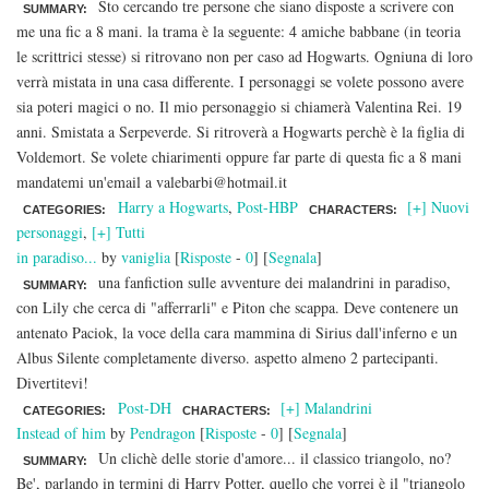
Sto cercando tre persone che siano disposte a scrivere con
SUMMARY:
me una fic a 8 mani. la trama è la seguente: 4 amiche babbane (in teoria
le scrittrici stesse) si ritrovano non per caso ad Hogwarts. Ogniuna di loro
verrà mistata in una casa differente. I personaggi se volete possono avere
sia poteri magici o no. Il mio personaggio si chiamerà Valentina Rei. 19
anni. Smistata a Serpeverde. Si ritroverà a Hogwarts perchè è la figlia di
Voldemort. Se volete chiarimenti oppure far parte di questa fic a 8 mani
mandatemi un'email a valebarbi@hotmail.it
Harry a Hogwarts
,
Post-HBP
[+] Nuovi
CATEGORIES:
CHARACTERS:
personaggi
,
[+] Tutti
in paradiso...
by
vaniglia
[
Risposte
-
0
] [
Segnala
]
una fanfiction sulle avventure dei malandrini in paradiso,
SUMMARY:
con Lily che cerca di "afferrarli" e Piton che scappa. Deve contenere un
antenato Paciok, la voce della cara mammina di Sirius dall'inferno e un
Albus Silente completamente diverso. aspetto almeno 2 partecipanti.
Divertitevi!
Post-DH
[+] Malandrini
CATEGORIES:
CHARACTERS:
Instead of him
by
Pendragon
[
Risposte
-
0
] [
Segnala
]
Un clichè delle storie d'amore... il classico triangolo, no?
SUMMARY:
Be', parlando in termini di Harry Potter, quello che vorrei è il "triangolo