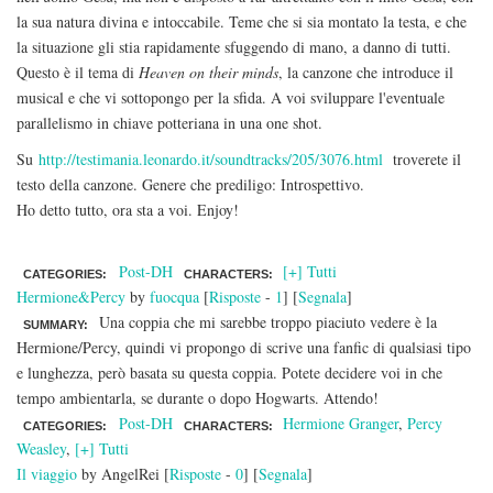
la sua natura divina e intoccabile. Teme che si sia montato la testa, e che
la situazione gli stia rapidamente sfuggendo di mano, a danno di tutti.
Questo è il tema di
Heaven on their minds
, la canzone che introduce il
musical e che vi sottopongo per la sfida. A voi sviluppare l'eventuale
parallelismo in chiave potteriana in una one shot.
Su
http://testimania.leonardo.it/soundtracks/205/3076.html
troverete il
testo della canzone. Genere che prediligo: Introspettivo.
Ho detto tutto, ora sta a voi. Enjoy!
Post-DH
[+] Tutti
CATEGORIES:
CHARACTERS:
Hermione&Percy
by
fuocqua
[
Risposte
-
1
] [
Segnala
]
Una coppia che mi sarebbe troppo piaciuto vedere è la
SUMMARY:
Hermione/Percy, quindi vi propongo di scrive una fanfic di qualsiasi tipo
e lunghezza, però basata su questa coppia. Potete decidere voi in che
tempo ambientarla, se durante o dopo Hogwarts. Attendo!
Post-DH
Hermione Granger
,
Percy
CATEGORIES:
CHARACTERS:
Weasley
,
[+] Tutti
Il viaggio
by AngelRei [
Risposte
-
0
] [
Segnala
]