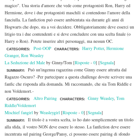
magico". Una storia d'amore che vede come protagonisti Ron, Harry ed
Hermione, dove i due protagonisti maschili si contendono l'amore della
fanciulla. La fanfiction può essere ambientata sia durante gli anni di
Hogwarts che dopo, sta a voi decidere. Obbligatoriamente deve esserci un
litigio tra i due contendenti e si deve concludere con una scelta finale (o
Harry o Ron). Potete inserire altri personaggi, ma nessun OC.
Post-OOP
Harry Potter
,
Hermione
CATEGORIES:
CHARACTERS:
Granger
,
Ron Weasley
La Seduzione del Male
by Ginny/Tom [
Risposte
-
0
] [
Segnala
]
Può un'ingenua ragazzina come Ginny essere attratta dal
SUMMARY:
Ragazzo Oscuro? -Per partecipare a questa challenge dovete scrivere una
fanfic che risponda alla domanda. Mi raccomando, che sia Tom Riddle e
non Voldemort.-
Altro Pairing
Ginny Weasley
,
Tom
CATEGORIES:
CHARACTERS:
Riddle/Voldemort
Mischief fangirl
by
Weasleygirl
[
Risposte
-
0
] [
Segnala
]
Il titolo è a vostra scelta, io ho dato semplicemente un titolo
SUMMARY:
alla sfida, il vostro NON deve essere lo stesso. La fanfiction deve essere
incentrata sul pairing George/Pansy, ci possono essere pairing di sfondo