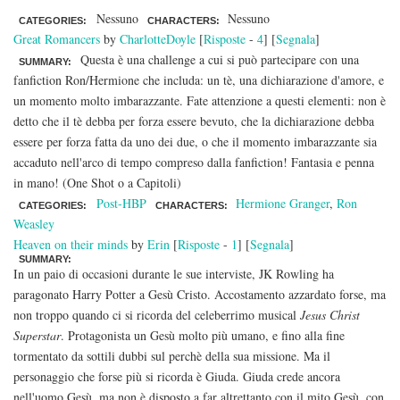
Nessuno
Nessuno
CATEGORIES:
CHARACTERS:
Great Romancers
by
CharlotteDoyle
[
Risposte
-
4
] [
Segnala
]
Questa è una challenge a cui si può partecipare con una
SUMMARY:
fanfiction Ron/Hermione che includa: un tè, una dichiarazione d'amore, e
un momento molto imbarazzante. Fate attenzione a questi elementi: non è
detto che il tè debba per forza essere bevuto, che la dichiarazione debba
essere per forza fatta da uno dei due, o che il momento imbarazzante sia
accaduto nell'arco di tempo compreso dalla fanfiction! Fantasia e penna
in mano! (One Shot o a Capitoli)
Post-HBP
Hermione Granger
,
Ron
CATEGORIES:
CHARACTERS:
Weasley
Heaven on their minds
by
Erin
[
Risposte
-
1
] [
Segnala
]
SUMMARY:
In un paio di occasioni durante le sue interviste, JK Rowling ha
paragonato Harry Potter a Gesù Cristo. Accostamento azzardato forse, ma
non troppo quando ci si ricorda del celeberrimo musical
Jesus Christ
Superstar
. Protagonista un Gesù molto più umano, e fino alla fine
tormentato da sottili dubbi sul perchè della sua missione. Ma il
personaggio che forse più si ricorda è Giuda. Giuda crede ancora
nell'uomo Gesù, ma non è disposto a far altrettanto con il mito Gesù, con