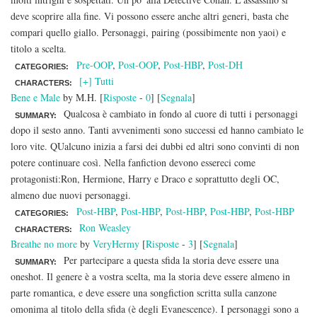
deve scoprire alla fine. Vi possono essere anche altri generi, basta che
compari quello giallo. Personaggi, pairing (possibimente non yaoi) e
titolo a scelta.
Pre-OOP
,
Post-OOP
,
Post-HBP
,
Post-DH
CATEGORIES:
[+] Tutti
CHARACTERS:
Bene e Male
by M.H. [
Risposte
-
0
] [
Segnala
]
Qualcosa è cambiato in fondo al cuore di tutti i personaggi
SUMMARY:
dopo il sesto anno. Tanti avvenimenti sono successi ed hanno cambiato le
loro vite. QUalcuno inizia a farsi dei dubbi ed altri sono convinti di non
potere continuare così. Nella fanfiction devono essereci come
protagonisti:Ron, Hermione, Harry e Draco e soprattutto degli OC,
almeno due nuovi personaggi.
Post-HBP
,
Post-HBP
,
Post-HBP
,
Post-HBP
,
Post-HBP
CATEGORIES:
Ron Weasley
CHARACTERS:
Breathe no more
by
VeryHermy
[
Risposte
-
3
] [
Segnala
]
Per partecipare a questa sfida la storia deve essere una
SUMMARY:
oneshot. Il genere è a vostra scelta, ma la storia deve essere almeno in
parte romantica, e deve essere una songfiction scritta sulla canzone
omonima al titolo della sfida (è degli Evanescence). I personaggi sono a