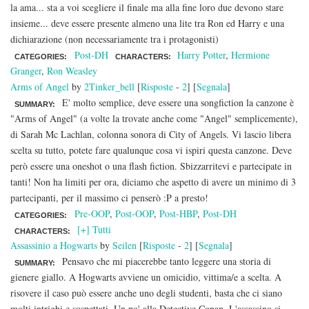
la ama... sta a voi scegliere il finale ma alla fine loro due devono stare
insieme... deve essere presente almeno una lite tra Ron ed Harry e una
dichiarazione (non necessariamente tra i protagonisti)
Post-DH
Harry Potter
,
Hermione
CATEGORIES:
CHARACTERS:
Granger
,
Ron Weasley
Arms of Angel
by
2Tinker_bell
[
Risposte
-
2
] [
Segnala
]
E' molto semplice, deve essere una songfiction la canzone è
SUMMARY:
"Arms of Angel" (a volte la trovate anche come "Angel" semplicemente),
di Sarah Mc Lachlan, colonna sonora di City of Angels. Vi lascio libera
scelta su tutto, potete fare qualunque cosa vi ispiri questa canzone. Deve
però essere una oneshot o una flash fiction. Sbizzarritevi e partecipate in
tanti! Non ha limiti per ora, diciamo che aspetto di avere un minimo di 3
partecipanti, per il massimo ci penserò :P a presto!
Pre-OOP
,
Post-OOP
,
Post-HBP
,
Post-DH
CATEGORIES:
[+] Tutti
CHARACTERS:
Assassinio a Hogwarts
by
Seilen
[
Risposte
-
2
] [
Segnala
]
Pensavo che mi piacerebbe tanto leggere una storia di
SUMMARY:
gienere giallo. A Hogwarts avviene un omicidio, vittima/e a scelta. A
risovere il caso può essere anche uno degli studenti, basta che ci siano
molti intrighi e sospettati. Un po' alla Detective Conan. L'assassino si