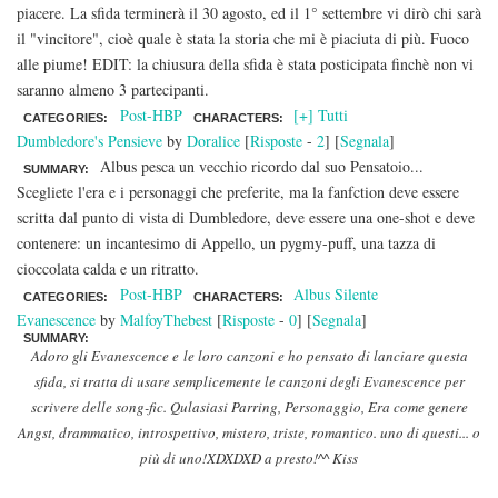
piacere. La sfida terminerà il 30 agosto, ed il 1° settembre vi dirò chi sarà
il "vincitore", cioè quale è stata la storia che mi è piaciuta di più. Fuoco
alle piume! EDIT: la chiusura della sfida è stata posticipata finchè non vi
saranno almeno 3 partecipanti.
Post-HBP
[+] Tutti
CATEGORIES:
CHARACTERS:
Dumbledore's Pensieve
by
Doralice
[
Risposte
-
2
] [
Segnala
]
Albus pesca un vecchio ricordo dal suo Pensatoio...
SUMMARY:
Scegliete l'era e i personaggi che preferite, ma la fanfction deve essere
scritta dal punto di vista di Dumbledore, deve essere una one-shot e deve
contenere: un incantesimo di Appello, un pygmy-puff, una tazza di
cioccolata calda e un ritratto.
Post-HBP
Albus Silente
CATEGORIES:
CHARACTERS:
Evanescence
by
MalfoyThebest
[
Risposte
-
0
] [
Segnala
]
SUMMARY:
Adoro gli Evanescence e le loro canzoni e ho pensato di lanciare questa
sfida, si tratta di usare semplicemente le canzoni degli Evanescence per
scrivere delle song-fic. Qulasiasi Parring, Personaggio, Era come genere
Angst, drammatico, introspettivo, mistero, triste, romantico. uno di questi... o
più di uno!XDXDXD a presto!^^ Kiss