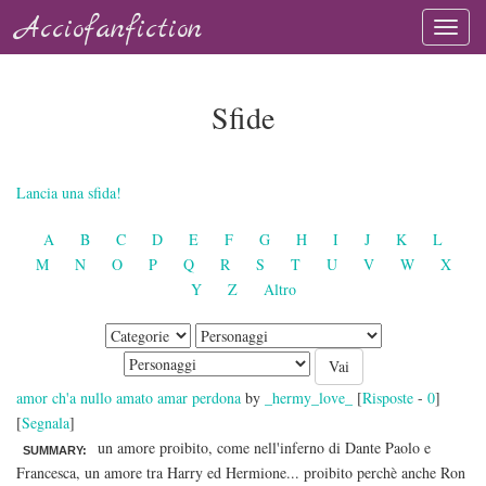
Acciofanfiction
Sfide
Lancia una sfida!
A
B
C
D
E
F
G
H
I
J
K
L
M
N
O
P
Q
R
S
T
U
V
W
X
Y
Z
Altro
amor ch'a nullo amato amar perdona
by
_hermy_love_
[
Risposte
-
0
]
[
Segnala
]
un amore proibito, come nell'inferno di Dante Paolo e
SUMMARY:
Francesca, un amore tra Harry ed Hermione... proibito perchè anche Ron