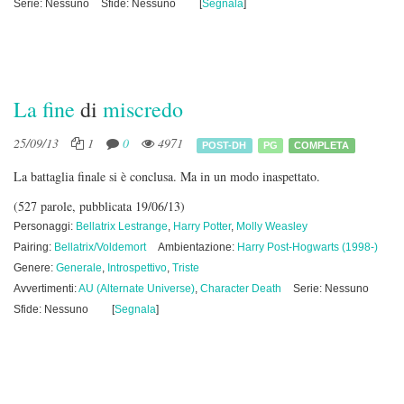
Serie: Nessuno
Sfide: Nessuno
[
Segnala
]
La fine
di
miscredo
25/09/13
1
0
4971
POST-DH
PG
COMPLETA
La battaglia finale si è conclusa. Ma in un modo inaspettato.
(527 parole, pubblicata 19/06/13)
Personaggi:
Bellatrix Lestrange
,
Harry Potter
,
Molly Weasley
Pairing:
Bellatrix/Voldemort
Ambientazione:
Harry Post-Hogwarts (1998-)
Genere:
Generale
,
Introspettivo
,
Triste
Avvertimenti:
AU (Alternate Universe)
,
Character Death
Serie: Nessuno
Sfide: Nessuno
[
Segnala
]