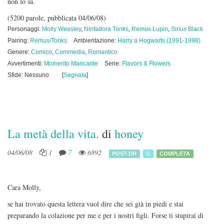
non lo sa.
(5200 parole, pubblicata 04/06/08)
Personaggi:
Molly Weasley
,
Ninfadora Tonks
,
Remus Lupin
,
Sirius Black
Pairing:
Remus/Tonks
Ambientazione:
Harry a Hogwarts (1991-1998)
Genere:
Comico
,
Commedia
,
Romantico
Avvertimenti:
Momento Mancante
Serie:
Flavors & Flowers
Sfide: Nessuno
[
Segnala
]
La metà della vita.
di
honey
04/06/08
1
7
6892
POST-DH
G
COMPLETA
Cara Molly,
se hai trovato questa lettera vuol dire che sei già in piedi e stai
preparando la colazione per me e per i nostri figli. Forse ti stupirai di