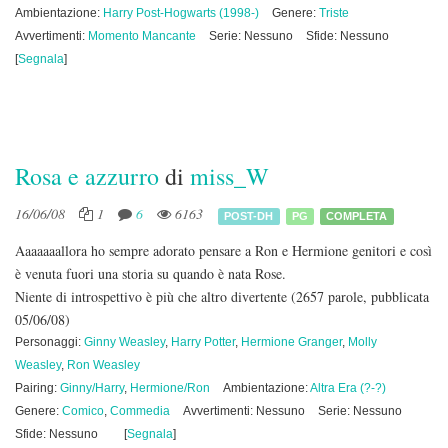
Ambientazione:
Harry Post-Hogwarts (1998-)
Genere:
Triste
Avvertimenti:
Momento Mancante
Serie: Nessuno
Sfide: Nessuno
[
Segnala
]
Rosa e azzurro
di
miss_W
16/06/08
1
6
6163
POST-DH
PG
COMPLETA
Aaaaaaallora ho sempre adorato pensare a Ron e Hermione genitori e così
è venuta fuori una storia su quando è nata Rose.
Niente di introspettivo è più che altro divertente
(2657 parole, pubblicata
05/06/08)
Personaggi:
Ginny Weasley
,
Harry Potter
,
Hermione Granger
,
Molly
Weasley
,
Ron Weasley
Pairing:
Ginny/Harry
,
Hermione/Ron
Ambientazione:
Altra Era (?-?)
Genere:
Comico
,
Commedia
Avvertimenti: Nessuno
Serie: Nessuno
Sfide: Nessuno
[
Segnala
]