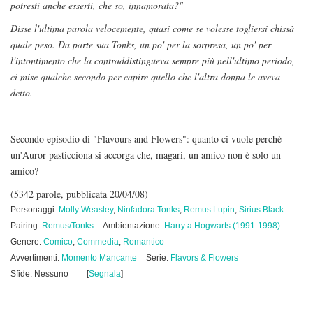
potresti anche esserti, che so, innamorata?"
Disse l'ultima parola velocemente, quasi come se volesse togliersi chissà
quale peso. Da parte sua Tonks, un po' per la sorpresa, un po' per
l'intontimento che la contraddistingueva sempre più nell'ultimo periodo,
ci mise qualche secondo per capire quello che l'altra donna le aveva
detto.
Secondo episodio di "Flavours and Flowers": quanto ci vuole perchè
un'Auror pasticciona si accorga che, magari, un amico non è solo un
amico?
(5342 parole, pubblicata 20/04/08)
Personaggi:
Molly Weasley
,
Ninfadora Tonks
,
Remus Lupin
,
Sirius Black
Pairing:
Remus/Tonks
Ambientazione:
Harry a Hogwarts (1991-1998)
Genere:
Comico
,
Commedia
,
Romantico
Avvertimenti:
Momento Mancante
Serie:
Flavors & Flowers
Sfide: Nessuno
[
Segnala
]