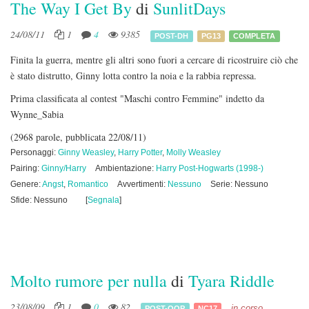
The Way I Get By
di
SunlitDays
24/08/11
1
4
9385
POST-DH
PG13
COMPLETA
Finita la guerra, mentre gli altri sono fuori a cercare di ricostruire ciò che
è stato distrutto, Ginny lotta contro la noia e la rabbia repressa.
Prima classificata al contest "Maschi contro Femmine" indetto da
Wynne_Sabia
(2968 parole, pubblicata 22/08/11)
Personaggi:
Ginny Weasley
,
Harry Potter
,
Molly Weasley
Pairing:
Ginny/Harry
Ambientazione:
Harry Post-Hogwarts (1998-)
Genere:
Angst
,
Romantico
Avvertimenti:
Nessuno
Serie: Nessuno
Sfide: Nessuno
[
Segnala
]
Molto rumore per nulla
di
Tyara Riddle
23/08/09
1
0
82
in corso
POST-OOP
NC17