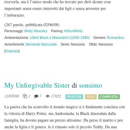
riceverla, ma è l’unico modo che ho trovato per dirti alcune cose
importanti senza essere interrotti dai figli e senza arrossire per
l’imbarazzo.
(267 parole, pubblicata 02/06/08)
Personaggi:
Molly Weasley
Pairing:
Arthur/Molly
Ambientazione:
Ultimi Black e Malandrini (1950-1990)
Genere:
Romantico
Avvertimenti:
Momento Mancante
Serie: Nessuno
Sfide: Nessuno
[
Segnala
]
My Unforgivable Sister
di
sonsimo
12/05/08
1
5
17822
POST-DH
PG13
COMPLETA
La guerra che ha sconvolto il mondo magico si è finalmente conclusa con
la vittoria di Harry Potter, ma Andromeda, la Black diseredata dalla
famiglia, ha dovuto pagare un prezzo altissimo. Ha perso il marito e poi
anche la figlia e il genero, le è rimasto solo il piccolo Teddy. Da una