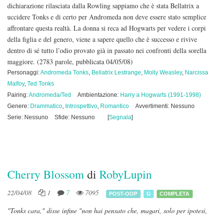
dichiarazione rilasciata dalla Rowling sappiamo che è stata Bellatrix a
uccidere Tonks e di certo per Andromeda non deve essere stato semplice
affrontare questa realtà. La donna si reca ad Hogwarts per vedere i corpi
della figlia e del genero, viene a sapere quello che è successo e rivive
dentro di sé tutto l’odio provato già in passato nei confronti della sorella
maggiore.
(2783 parole, pubblicata 04/05/08)
Personaggi:
Andromeda Tonks
,
Bellatrix Lestrange
,
Molly Weasley
,
Narcissa
Malfoy
,
Ted Tonks
Pairing:
Andromeda/Ted
Ambientazione:
Harry a Hogwarts (1991-1998)
Genere:
Drammatico
,
Introspettivo
,
Romantico
Avvertimenti: Nessuno
Serie: Nessuno
Sfide: Nessuno
[
Segnala
]
Cherry Blossom
di
RobyLupin
22/04/08
1
7
7095
POST-OOP
G
COMPLETA
"Tonks cara," disse infine "non hai pensato che, magari, solo per ipotesi,