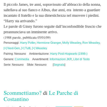
Il piccolo James, tre anni, sopravissuto all’abbraccio della nonna,
saltellava al suo fianco e Albus, due anni, era intento a guardare
incantato il fratello e la sua dimestichezza nel muovere i piedini.
“Harry sta arrivando.”
Le parole di Ginny furono seguite dall’inconfondibile fruscio che
preannunciava un imminente arrivo.
(1988 parole, pubblicata 05/01/09)
Personaggi:
Harry Potter
,
Hermione Granger
,
Molly Weasley
,
Ron Weasley
,
[+] Next-Gen
,
[+] Tutti
,
[+] Weasley
Pairing: Nessuno
Ambientazione:
Harry Post-Hogwarts (1998-)
Genere:
Commedia
Avvertimenti:
Informazioni JKR
,
Libri di Testo
Serie: Nessuno
Sfide: Nessuno
[
Segnala
]
Scommettiamo?
di
Le Parche di
Costantino