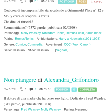
20/11/08
5
23
63194
in corso
POST-OOP
PG13
Qualcosa di incomprensibile sta accadendo a Grimmauld Place n° 12 e
Molly cerca di scoprire la verità.
Che dite, ci riuscirà?
Scommettiamo?
(5372 parole, pubblicata 02/08/08)
Personaggi:
Molly Weasley
,
Ninfadora Tonks
,
Remus Lupin
,
Sirius Black
Pairing:
Remus/Tonks
Ambientazione:
Harry a Hogwarts (1991-1998)
Genere:
Comico
,
Commedia
Avvertimenti:
OOC (Fuori Canon)
Serie: Nessuno
Sfide: Nessuno
[
Segnala
]
Non piangere
di
Alexandra_Grifondoro
09/11/08
1
3
8311
POST-DH
G
COMPLETA
Il dolore di una madre che ha perso suo figlio. Dedicato a Fred Weasley.
(312 parole, pubblicata 29/10/08)
Personaggi:
Fred Weasley
,
Molly Weasley
Pairing: Nessuno