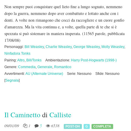
Non sempre puoi conquistare quel lieto fine a lungo sognato, nemmeno
dopo la guerra, nemmeno dopo aver combattuto e lottato anche con i
denti. A volte non rimangono che cocci da raccogliere e un cuore gonfio
d'amarezza. Ma la vita continua e, a volte, quella parte di te che si è
spezzata si può sistemare in maniera insperata.
(11565 parole, pubblicata
17/08/08)
Personaggi:
Bill Weasley
,
Charlie Weasley
,
George Weasley
,
Molly Weasley
,
Ninfadora Tonks
Pairing:
Altro
,
Bill/Tonks
Ambientazione:
Harry Post-Hogwarts (1998-)
Genere:
Commedia
,
Generale
,
Romantico
Avvertimenti:
AU (Alternate Universe)
Serie: Nessuno
Sfide: Nessuno
[
Segnala
]
Il Caminetto
di
Calliste
09/01/09
1
5
6538
POST-DH
G
COMPLETA