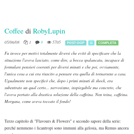
Coffee
di
RobyLupin
05/06/08
1
9
5705
POST-OOP
G
COMPLETA
Fu invece per motivi totalmente diversi che evitò di specificare che la
situazione l'aveva lasciato, come dire, a bocca spalancata, incapace di
formulare pensieri coerenti per diversi minuti e che poi, ovviamente,
l'unica cosa a cui era riuscito a pensare era quella di tornarsene a casa.
Ugualmente non specificò che, dopo i primi minuti di shock, era
subentrato un qual certo... nervosismo, inspiegabile ma concreto, che
l'aveva portato alla drastica soluzione della caffeina. Non teina,
caffeina.
Morgana, come aveva toccato il fondo!
Terzo capitolo di "Flavours & Flowers" e secondo sapore della serie:
perché nemmeno i licantropi sono immuni alla gelosia, ma Remus ancora