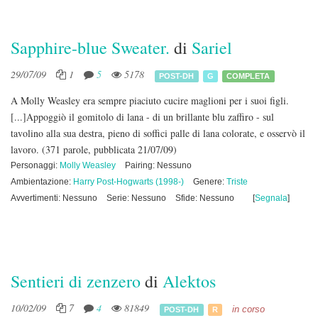
Sapphire-blue Sweater.
di
Sariel
29/07/09
1
5
5178
POST-DH
G
COMPLETA
A Molly Weasley era sempre piaciuto cucire maglioni per i suoi figli.
[...]Appoggiò il gomitolo di lana - di un brillante blu zaffiro - sul
tavolino alla sua destra, pieno di soffici palle di lana colorate, e osservò il
lavoro.
(371 parole, pubblicata 21/07/09)
Personaggi:
Molly Weasley
Pairing: Nessuno
Ambientazione:
Harry Post-Hogwarts (1998-)
Genere:
Triste
Avvertimenti: Nessuno
Serie: Nessuno
Sfide: Nessuno
[
Segnala
]
Sentieri di zenzero
di
Alektos
10/02/09
7
4
81849
in corso
POST-DH
R