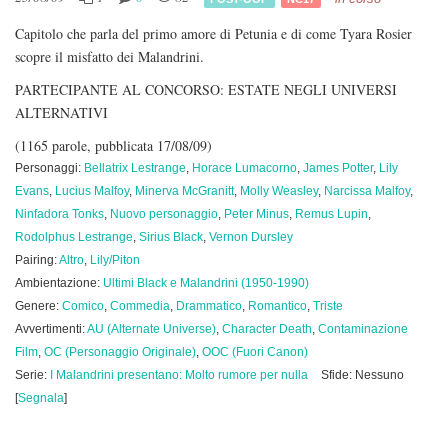
Capitolo che parla del primo amore di Petunia e di come Tyara Rosier
scopre il misfatto dei Malandrini.
PARTECIPANTE AL CONCORSO: ESTATE NEGLI UNIVERSI
ALTERNATIVI
(1165 parole, pubblicata 17/08/09)
Personaggi:
Bellatrix Lestrange
,
Horace Lumacorno
,
James Potter
,
Lily
Evans
,
Lucius Malfoy
,
Minerva McGranitt
,
Molly Weasley
,
Narcissa Malfoy
,
Ninfadora Tonks
,
Nuovo personaggio
,
Peter Minus
,
Remus Lupin
,
Rodolphus Lestrange
,
Sirius Black
,
Vernon Dursley
Pairing:
Altro
,
Lily/Piton
Ambientazione:
Ultimi Black e Malandrini (1950-1990)
Genere:
Comico
,
Commedia
,
Drammatico
,
Romantico
,
Triste
Avvertimenti:
AU (Alternate Universe)
,
Character Death
,
Contaminazione
Film
,
OC (Personaggio Originale)
,
OOC (Fuori Canon)
Serie:
I Malandrini presentano: Molto rumore per nulla
Sfide: Nessuno
[
Segnala
]