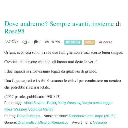
Dove andremo? Sempre avanti, insieme
di
Rose98
28/07/16
1
1
16196
in corso
POST-DH
PG13
Orfani, ecco coa sono. Tra le due famiglie non è mai scorso buon sangue.
Cresciuti da persone che non gli hanno mai detto la verità.
I due ragazzi si ritroveranno legati da qualcosa di grande.
Una fuga, segreti e i solstizi saranno le chiavi per combattere un nemico
che potrebbe rivelarsi letale.
(2957 parole, pubblicata 19/01/13)
Personaggi:
Albus Severus Potter
,
Molly Weasley
,
Nuovo personaggio
,
Rose Weasley
,
Scorpius Malfoy
Pairing:
Rose/Scorpius
Ambientazione:
Diciannove anni dopo (2017-)
Genere:
Drammatico
,
Mistero
,
Romantico
Avvertimenti:
Nessuno