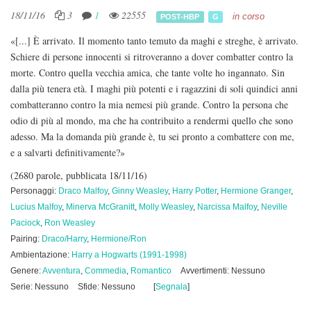
18/11/16
3
1
22555
in corso
POST-HBP
G
«[...] È arrivato. Il momento tanto temuto da maghi e streghe, è arrivato.
Schiere di persone innocenti si ritroveranno a dover combatter contro la
morte. Contro quella vecchia amica, che tante volte ho ingannato. Sin
dalla più tenera età. I maghi più potenti e i ragazzini di soli quindici anni
combatteranno contro la mia nemesi più grande. Contro la persona che
odio di più al mondo, ma che ha contribuito a rendermi quello che sono
adesso. Ma la domanda più grande è, tu sei pronto a combattere con me,
e a salvarti definitivamente?»
(2680 parole, pubblicata 18/11/16)
Personaggi:
Draco Malfoy
,
Ginny Weasley
,
Harry Potter
,
Hermione Granger
,
Lucius Malfoy
,
Minerva McGranitt
,
Molly Weasley
,
Narcissa Malfoy
,
Neville
Paciock
,
Ron Weasley
Pairing:
Draco/Harry
,
Hermione/Ron
Ambientazione:
Harry a Hogwarts (1991-1998)
Genere:
Avventura
,
Commedia
,
Romantico
Avvertimenti: Nessuno
Serie: Nessuno
Sfide: Nessuno
[
Segnala
]