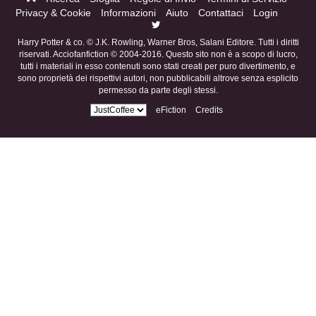
Privacy & Cookie
Informazioni
Aiuto
Contattaci
Login
Harry Potter & co. © J.K. Rowling, Warner Bros, Salani Editore. Tutti i diritti
riservati. Acciofanfiction © 2004-2016. Questo sito non è a scopo di lucro,
tutti i materiali in esso contenuti sono stati creati per puro divertimento, e
sono proprietà dei rispettivi autori, non pubblicabili altrove senza esplicito
permesso da parte degli stessi.
eFiction
Credits