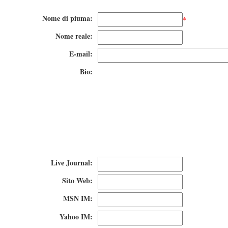
Nome di piuma:
*
Nome reale:
E-mail:
Bio:
Live Journal:
Sito Web:
MSN IM:
Yahoo IM: