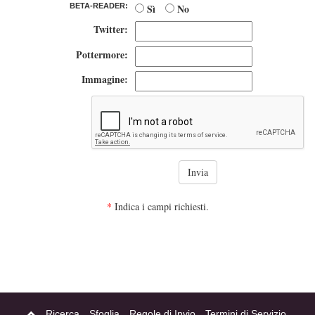
Sì
No
BETA-READER:
Twitter:
Pottermore:
Immagine:
*
Indica i campi richiesti.
Ricerca
Sfoglia
Regole di Invio
Termini di Servizio