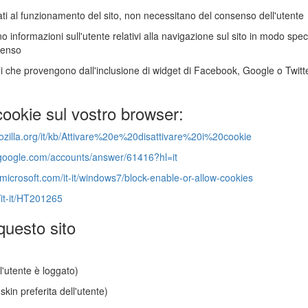
gati al funzionamento del sito, non necessitano del consenso dell'utente
o informazioni sull'utente relativi alla navigazione sul sito in modo speci
senso
lli che provengono dall'inclusione di widget di Facebook, Google o Twit
cookie sul vostro browser:
mozilla.org/it/kb/Attivare%20e%20disattivare%20i%20cookie
.google.com/accounts/answer/61416?hl=it
.microsoft.com/it-it/windows7/block-enable-or-allow-cookies
/it-it/HT201265
 questo sito
l'utente è loggato)
skin preferita dell'utente)