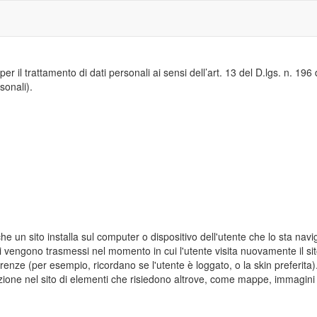
er il trattamento di dati personali ai sensi dell’art. 13 del D.lgs. n. 19
sonali).
 che un sito installa sul computer o dispositivo dell'utente che lo sta nav
poi vengono trasmessi nel momento in cui l'utente visita nuovamente il si
erenze (per esempio, ricordano se l'utente è loggato, o la skin preferita
razione nel sito di elementi che risiedono altrove, come mappe, immagini