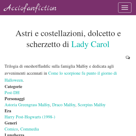
Acciofanfiction
Astri e costellazioni, dolcetto e
scherzetto di
Lady Carol
Trilogia di oneshot/flashfic sulla famiglia Malfoy e dedicata agli
avvenimenti accennati in
Come lo scorpione fu punto il giorno di
Halloween
.
Categorie
Post-DH
Personaggi
Astoria Greengrass Malfoy
,
Draco Malfoy
,
Scorpius Malfoy
Era
Harry Post-Hogwarts (1998-)
Generi
Comico
,
Commedia
Lunghezza