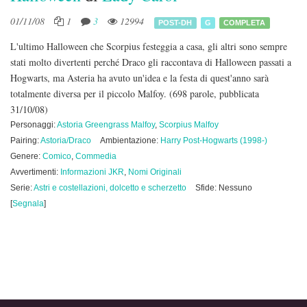
01/11/08
1
3
12994
POST-DH
G
COMPLETA
L'ultimo Halloween che Scorpius festeggia a casa, gli altri sono sempre
stati molto divertenti perché Draco gli raccontava di Halloween passati a
Hogwarts, ma Asteria ha avuto un'idea e la festa di quest'anno sarà
totalmente diversa per il piccolo Malfoy.
(698 parole, pubblicata
31/10/08)
Personaggi:
Astoria Greengrass Malfoy
,
Scorpius Malfoy
Pairing:
Astoria/Draco
Ambientazione:
Harry Post-Hogwarts (1998-)
Genere:
Comico
,
Commedia
Avvertimenti:
Informazioni JKR
,
Nomi Originali
Serie:
Astri e costellazioni, dolcetto e scherzetto
Sfide: Nessuno
[
Segnala
]