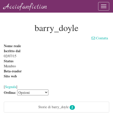
Acciofanfiction
barry_doyle
Contatta
Nome reale
Iscritto dal
02/07/15
Status
Membro
Beta-reader
Sito web
[
Segnala
]
Ordina:
Storie di barry_doyle
2