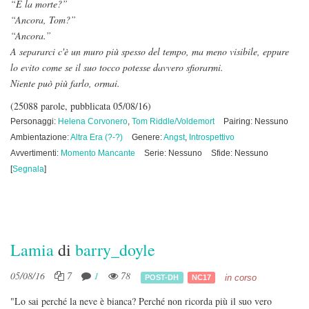
“E la morte?”
“Ancora, Tom?”
“Ancora.”
A separarci c'è un muro più spesso del tempo, ma meno visibile, eppure
lo evito come se il suo tocco potesse davvero sfiorarmi.
Niente può più farlo, ormai.
(25088 parole, pubblicata 05/08/16)
Personaggi:
Helena Corvonero
,
Tom Riddle/Voldemort
Pairing: Nessuno
Ambientazione:
Altra Era (?-?)
Genere:
Angst
,
Introspettivo
Avvertimenti:
Momento Mancante
Serie: Nessuno
Sfide: Nessuno
[
Segnala
]
Lamia
di
barry_doyle
05/08/16
7
1
78
in corso
POST-DH
NC17
"Lo sai perché la neve è bianca? Perché non ricorda più il suo vero