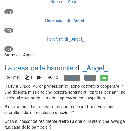
Serie di _Angel_
[0]
Recensioni di _Angel_
[0]
I preferiti di _Angel_
[0]
Storie di _Angel_
La casa delle bambole
di
_Angel_
30/07/16
1
1
45
Post-DH
NC17
No
Harry e Draco, Auror professionisti, sono costretti a cooperare in
una delicata missione che porterà sentimenti repressi per anni ad
uscire allo scoperto in modo improvviso ed inaspettato.
Riusciranno i due a trovare un punto di equilibro o verranno
sopraffatti dalle loro stesse emozioni?
Cosa si nasconde realmente dietro l’alone di mistero che avvolge
“La casa delle bambole”?