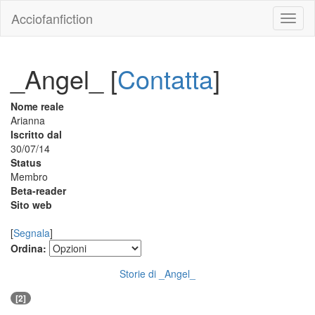
Acciofanfiction
_Angel_ [
Contatta
]
Nome reale
Arianna
Iscritto dal
30/07/14
Status
Membro
Beta-reader
Sito web
[
Segnala
]
Ordina:
Storie di _Angel_
[2]