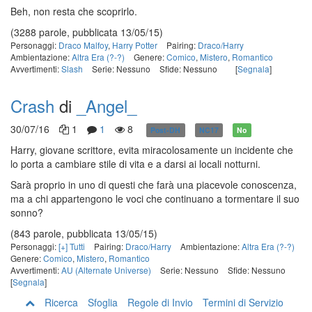
Beh, non resta che scoprirlo.
(3288 parole, pubblicata 13/05/15)
Personaggi:
Draco Malfoy
,
Harry Potter
Pairing:
Draco/Harry
Ambientazione:
Altra Era (?-?)
Genere:
Comico
,
Mistero
,
Romantico
Avvertimenti:
Slash
Serie: Nessuno
Sfide: Nessuno
[
Segnala
]
Crash
di
_Angel_
30/07/16
1
1
8
Post-DH
NC17
No
Harry, giovane scrittore, evita miracolosamente un incidente che
lo porta a cambiare stile di vita e a darsi ai locali notturni.
Sarà proprio in uno di questi che farà una piacevole conoscenza,
ma a chi appartengono le voci che continuano a tormentare il suo
sonno?
(843 parole, pubblicata 13/05/15)
Personaggi:
[+] Tutti
Pairing:
Draco/Harry
Ambientazione:
Altra Era (?-?)
Genere:
Comico
,
Mistero
,
Romantico
Avvertimenti:
AU (Alternate Universe)
Serie: Nessuno
Sfide: Nessuno
[
Segnala
]
Ricerca
Sfoglia
Regole di Invio
Termini di Servizio