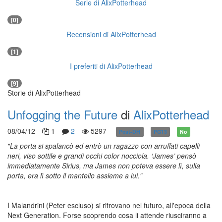
Serie di AlixPotterhead
[0]
Recensioni di AlixPotterhead
[1]
I preferiti di AlixPotterhead
[9]
Storie di AlixPotterhead
Unfogging the Future
di
AlixPotterhead
08/04/12
1
2
5297
Post-DH
PG13
No
"La porta si spalancò ed entrò un ragazzo con arruffati capelli
neri, viso sottile e grandi occhi color nocciola. ‘James’ pensò
immediatamente Sirius, ma James non poteva essere lì, sulla
porta, era lì sotto il mantello assieme a lui."
I Malandrini (Peter escluso) si ritrovano nel futuro, all'epoca della
Next Generation. Forse scoprendo cosa li attende riusciranno a