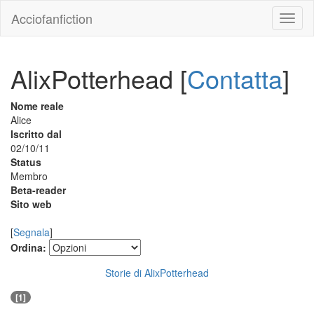
Acciofanfiction
AlixPotterhead [
Contatta
]
Nome reale
Alice
Iscritto dal
02/10/11
Status
Membro
Beta-reader
Sito web
[
Segnala
]
Ordina:
Storie di AlixPotterhead
[1]