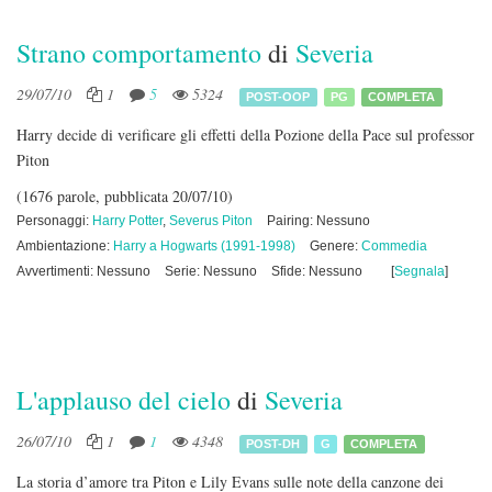
Strano comportamento
di
Severia
29/07/10
1
5
5324
POST-OOP
PG
COMPLETA
Harry decide di verificare gli effetti della Pozione della Pace sul professor
Piton
(1676 parole, pubblicata 20/07/10)
Personaggi:
Harry Potter
,
Severus Piton
Pairing: Nessuno
Ambientazione:
Harry a Hogwarts (1991-1998)
Genere:
Commedia
Avvertimenti: Nessuno
Serie: Nessuno
Sfide: Nessuno
[
Segnala
]
L'applauso del cielo
di
Severia
26/07/10
1
1
4348
POST-DH
G
COMPLETA
La storia d’amore tra Piton e Lily Evans sulle note della canzone dei