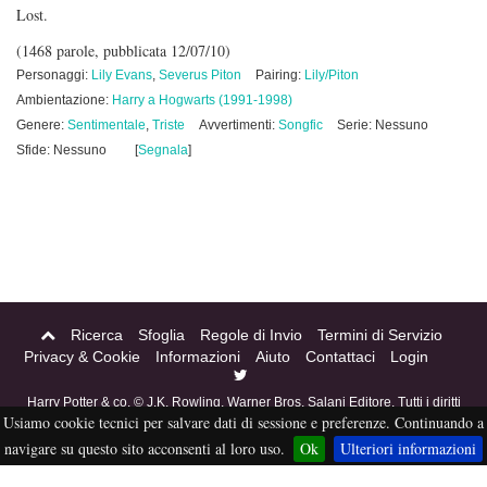
Lost.
(1468 parole, pubblicata 12/07/10)
Personaggi:
Lily Evans
,
Severus Piton
Pairing:
Lily/Piton
Ambientazione:
Harry a Hogwarts (1991-1998)
Genere:
Sentimentale
,
Triste
Avvertimenti:
Songfic
Serie: Nessuno
Sfide: Nessuno
[
Segnala
]
Ricerca
Sfoglia
Regole di Invio
Termini di Servizio
Privacy & Cookie
Informazioni
Aiuto
Contattaci
Login
Harry Potter & co. © J.K. Rowling, Warner Bros, Salani Editore. Tutti i diritti
Usiamo cookie tecnici per salvare dati di sessione e preferenze. Continuando a
riservati. Acciofanfiction © 2004-2016. Questo sito non è a scopo di lucro,
tutti i materiali in esso contenuti sono stati creati per puro divertimento, e
navigare su questo sito acconsenti al loro uso.
Ok
Ulteriori informazioni
sono proprietà dei rispettivi autori, non pubblicabili altrove senza esplicito
permesso da parte degli stessi.