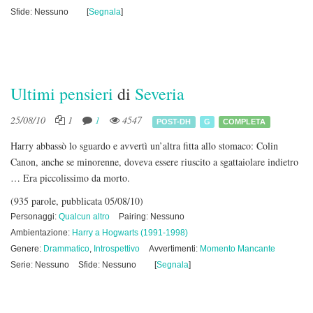
Sfide: Nessuno
[
Segnala
]
Ultimi pensieri
di
Severia
25/08/10
1
1
4547
POST-DH
G
COMPLETA
Harry abbassò lo sguardo e avvertì un’altra fitta allo stomaco: Colin
Canon, anche se minorenne, doveva essere riuscito a sgattaiolare indietro
… Era piccolissimo da morto.
(935 parole, pubblicata 05/08/10)
Personaggi:
Qualcun altro
Pairing: Nessuno
Ambientazione:
Harry a Hogwarts (1991-1998)
Genere:
Drammatico
,
Introspettivo
Avvertimenti:
Momento Mancante
Serie: Nessuno
Sfide: Nessuno
[
Segnala
]