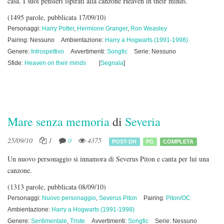
casa. I suoi pensieri ispirati alla canzone Heaven in their minds.
(1495 parole, pubblicata 17/09/10)
Personaggi:
Harry Potter
,
Hermione Granger
,
Ron Weasley
Pairing: Nessuno
Ambientazione:
Harry a Hogwarts (1991-1998)
Genere:
Introspettivo
Avvertimenti:
Songfic
Serie: Nessuno
Sfide:
Heaven on their minds
[
Segnala
]
Mare senza memoria
di
Severia
25/09/10
1
0
4375
POST-DH
PG
COMPLETA
Un nuovo personaggio si innamora di Severus Piton e canta per lui una
canzone.
(1313 parole, pubblicata 08/09/10)
Personaggi:
Nuovo personaggio
,
Severus Piton
Pairing:
Piton/OC
Ambientazione:
Harry a Hogwarts (1991-1998)
Genere:
Sentimentale
,
Triste
Avvertimenti:
Songfic
Serie: Nessuno