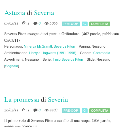
Astuzia
di
Severia
07/03/11
1
0
5066
PRE-OOP
G
COMPLETA
Severus Piton assegna dieci punti a Grifondoro.
(462 parole, pubblicata
05/03/11)
Personaggi:
Minerva McGranitt
,
Severus Piton
Pairing: Nessuno
Ambientazione:
Harry a Hogwarts (1991-1998)
Genere:
Commedia
Avvertimenti: Nessuno
Serie:
Il mio Severus Piton
Sfide: Nessuno
[
Segnala
]
La promessa
di
Severia
26/02/11
1
0
4403
PRE-OOP
G
COMPLETA
Il primo volo di Severus Piton a cavallo di una scopa.
(506 parole,
pubblicata 22/02/11)