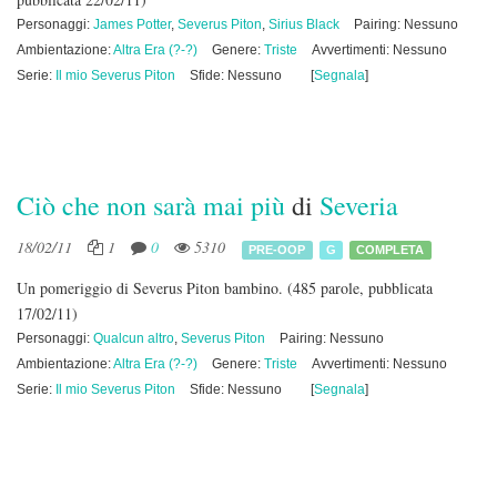
Personaggi:
James Potter
,
Severus Piton
,
Sirius Black
Pairing: Nessuno
Ambientazione:
Altra Era (?-?)
Genere:
Triste
Avvertimenti: Nessuno
Serie:
Il mio Severus Piton
Sfide: Nessuno
[
Segnala
]
Ciò che non sarà mai più
di
Severia
18/02/11
1
0
5310
PRE-OOP
G
COMPLETA
Un pomeriggio di Severus Piton bambino.
(485 parole, pubblicata
17/02/11)
Personaggi:
Qualcun altro
,
Severus Piton
Pairing: Nessuno
Ambientazione:
Altra Era (?-?)
Genere:
Triste
Avvertimenti: Nessuno
Serie:
Il mio Severus Piton
Sfide: Nessuno
[
Segnala
]