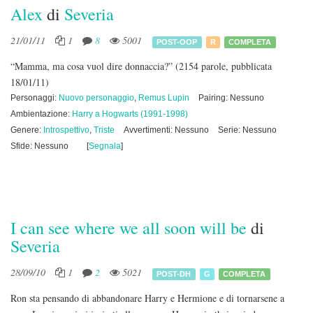
Alex
di
Severia
21/01/11
1
8
5001
POST-OOP
R
COMPLETA
“Mamma, ma cosa vuol dire donnaccia?”
(2154 parole, pubblicata
18/01/11)
Personaggi:
Nuovo personaggio
,
Remus Lupin
Pairing: Nessuno
Ambientazione:
Harry a Hogwarts (1991-1998)
Genere:
Introspettivo
,
Triste
Avvertimenti: Nessuno
Serie: Nessuno
Sfide: Nessuno
[
Segnala
]
I can see where we all soon will be
di
Severia
28/09/10
1
2
5021
POST-DH
G
COMPLETA
Ron sta pensando di abbandonare Harry e Hermione e di tornarsene a