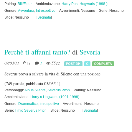
Pairing:
Bill/Fleur
Ambientazione:
Harry Post-Hogwarts (1998-)
Genere:
Avventura
,
Introspettivo
Avvertimenti: Nessuno
Serie: Nessuno
Sfide: Nessuno
[
Segnala
]
Perchè ti affanni tanto?
di
Severia
09/03/11
1
1
5522
POST-DH
G
COMPLETA
Severus prova a salvare la vita di Silente con una pozione.
(749 parole, pubblicata 05/03/11)
Personaggi:
Albus Silente
,
Severus Piton
Pairing: Nessuno
Ambientazione:
Harry a Hogwarts (1991-1998)
Genere:
Drammatico
,
Introspettivo
Avvertimenti: Nessuno
Serie:
Il mio Severus Piton
Sfide: Nessuno
[
Segnala
]