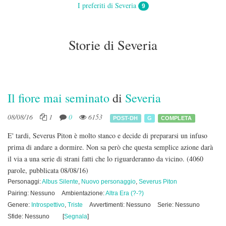
I preferiti di Severia
9
Storie di Severia
Il fiore mai seminato
di
Severia
08/08/16
1
0
6153
POST-DH
G
COMPLETA
E' tardi, Severus Piton è molto stanco e decide di prepararsi un infuso
prima di andare a dormire. Non sa però che questa semplice azione darà
il via a una serie di strani fatti che lo riguarderanno da vicino.
(4060
parole, pubblicata 08/08/16)
Personaggi:
Albus Silente
,
Nuovo personaggio
,
Severus Piton
Pairing: Nessuno
Ambientazione:
Altra Era (?-?)
Genere:
Introspettivo
,
Triste
Avvertimenti: Nessuno
Serie: Nessuno
Sfide: Nessuno
[
Segnala
]