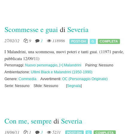
Scommesse e guai
di
Severia
27/02/12
9
1
118986
POST-DH
G
COMPLETA
I Malandrini, una scommessa, nuovi poteri e tanti guai.
(11971 parole,
pubblicata 12/09/11)
Personaggi:
Nuovo personaggio
,
[+] Malandrini
Pairing: Nessuno
Ambientazione:
Ultimi Black e Malandrini (1950-1990)
Genere:
Commedia
Avvertimenti:
OC (Personaggio Originale)
Serie: Nessuno
Sfide: Nessuno
[
Segnala
]
Con me, sempre
di
Severia
18/06/11
1
3
5231
POST-DH
G
COMPLETA