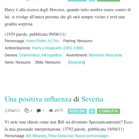
Harry è alla ricerca degli Horcrux; quando tutto sembra essere contro di
lui, si rivolge all'unica persona che gli sarà sempre vicino e avrà una
gradita sorpresa.
(1929 parole, pubblicata 09/06/11)
Personaggi:
Harry Potter
,
[+] Trio
Pairing: Nessuno
Ambientazione:
Harry a Hogwarts (1991-1998)
Genere:
Drammatico
,
Introspettivo
Avvertimenti:
Momento Mancante
Serie: Nessuno
Sfide: Nessuno
[
Segnala
]
Una positiva influenza
di
Severia
23/04/11
1
3
4975
POST-DH
G
COMPLETA
Vi siete mai chiesti come mai Bill sia diventato Spezzaincantesimi? Ecco
la mia personale interpretazione.
(3792 parole, pubblicata 19/04/11)
Personaggi:
Bill Weasley
,
Fleur Delacour
,
Nuovo personaggio