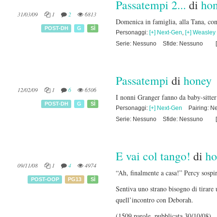
Passatempi 2...
di
ho
31/03/09
1
2
6813
Domenica in famiglia, alla Tana, con
POST-DH
G
SÌ
Personaggi:
[+] Next-Gen
,
[+] Weasley
Serie: Nessuno
Sfide: Nessuno
[
Passatempi
di
honey
12/02/09
1
6
6506
I nonni Granger fanno da baby-sitter a
POST-DH
G
SÌ
Personaggi:
[+] Next-Gen
Pairing: N
Serie: Nessuno
Sfide: Nessuno
[
E vai col tango!
di
ho
09/11/08
1
4
4974
“Ah, finalmente a casa!” Percy sospir
POST-OOP
PG13
SÌ
Sentiva uno strano bisogno di tirare
quell’incontro con Deborah.
(1509 parole, pubblicata 30/10/08)