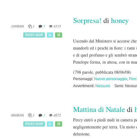
Sorpresa!
di
honey
10/06/08
1
5
4535
POST-OOP
G
SÌ
Uscendo dal Ministero si accorse che 
mandorli ed i peschi in fiore: i rami
e di quel profumo e gli sembrò strano
Penelope ferma, in attesa, con in man
(798 parole, pubblicata 08/06/08)
Personaggi:
Nuovo personaggio
,
Perc
Avvertimenti:
Nessuno
Serie: Nessu
Mattina di Natale
di
06/06/08
1
3
4672
Percy entrò a piedi nudi in camera per
POST-OOP
G
SÌ
negligentemente per terra. Un moto di
delusione.