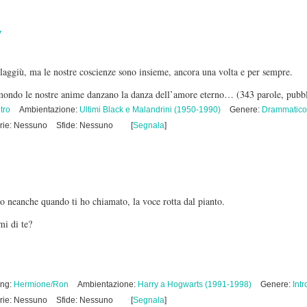
y
, laggiù, ma le nostre coscienze sono insieme, ancora una volta e per sempre.
l mondo le nostre anime danzano la danza dell’amore eterno…
(343 parole, pubb
tro
Ambientazione:
Ultimi Black e Malandrini (1950-1990)
Genere:
Drammatico
rie: Nessuno
Sfide: Nessuno
[
Segnala
]
ato neanche quando ti ho chiamato, la voce rotta dal pianto.
i di te?
ing:
Hermione/Ron
Ambientazione:
Harry a Hogwarts (1991-1998)
Genere:
Intr
rie: Nessuno
Sfide: Nessuno
[
Segnala
]