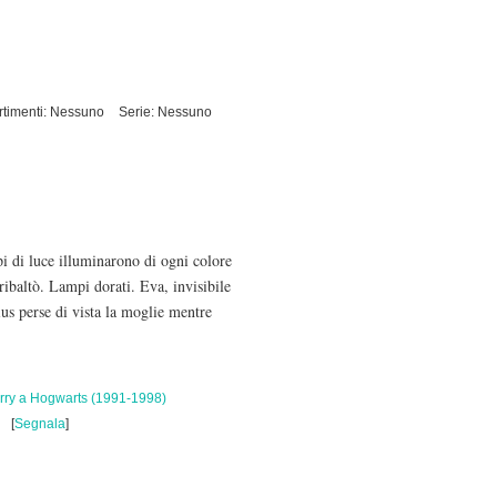
rtimenti: Nessuno
Serie: Nessuno
 di luce illuminarono di ogni colore
ibaltò. Lampi dorati. Eva, invisibile
ius perse di vista la moglie mentre
rry a Hogwarts (1991-1998)
[
Segnala
]