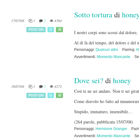
Sotto tortura
di
hone
17/07/08
1
2
4364
POST-DH
G
SÌ
I nostri corpi sono scossi dal dolore
Al di là del tempo, del dolore e de
Personaggi:
Qualcun altro
Pairing:
Al
Avvertimenti:
Momento Mancante
Se
Dove sei?
di
honey
16/07/08
1
5
4272
Così te ne sei andato. Non ti sei gir
POST-DH
G
SÌ
Come diavolo ho fatto ad innamorarm
Stupido, immaturo, insensibile…
(264 parole, pubblicata 15/07/08)
Personaggi:
Hermione Granger
Pair
Avvertimenti:
Momento Mancante
Se