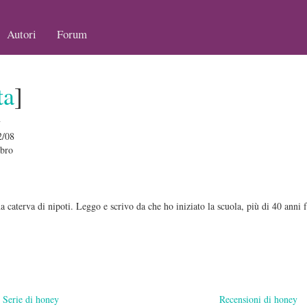
Autori
Forum
ta
]
y
2/08
bro
 caterva di nipoti. Leggo e scrivo da che ho iniziato la scuola, più di 40 anni fa,
Serie di honey
Recensioni di honey