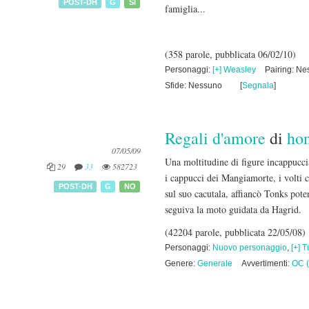
POST-DH
G
SÌ
famiglia...
(358 parole, pubblicata 06/02/10)
Personaggi:
[+] Weasley
Pairing: N
Sfide: Nessuno
[
Segnala
]
Regali d'amore
di
ho
07/05/09
Una moltitudine di figure incappucc
29
33
582723
i cappucci dei Mangiamorte, i volti 
POST-DH
G
NO
sul suo cacutala, affiancò Tonks pote
seguiva la moto guidata da Hagrid.
(42204 parole, pubblicata 22/05/08)
Personaggi:
Nuovo personaggio
,
[+] Tu
Genere:
Generale
Avvertimenti:
OC (