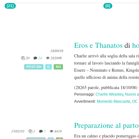
[21]
[0]
Eros e Thanatos
di
h
18/09/16
Charlie arrivò alla soglia della sala 
20
24
282096
tornare al lavoro lasciando la famigl
POST-DH
G
NO
Essere – Nominato e Remus, Kingsley 
quello ufficioso di anima della resis
(28265 parole, pubblicata 18/10/08)
Personaggi:
Charlie Weasley
,
Nuovo p
Avvertimenti:
Momento Mancante
,
OC 
Preparazione al parto
15/02/10
1
5
4418
Era un calmo e placido pomeriggio d