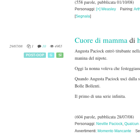
(558 parole, pubblicata 01/10/08)
Personaggi:
[+] Weasley
Pairing:
Art
[
Segnala
]
Cuore di mamma
di
29/07/08
1
10
4965
Augusta Paciock entrò titubante nella
POST-OOP
G
SÌ
manina del nipote.
Oggi la nonna voleva che festeggiass
Quando Augusta Paciock uscì dalla s
Bolle Bollenti.
Il primo di una serie infinita.
(604 parole, pubblicata 28/07/08)
Personaggi:
Neville Paciock
,
Qualcun 
Avvertimenti:
Momento Mancante
Se