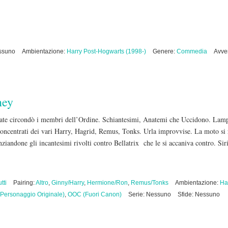
essuno
Ambientazione:
Harry Post-Hogwarts (1998-)
Genere:
Commedia
Avve
ney
iate circondò i membri dell’Ordine. Schiantesimi, Anatemi che Uccidono. Lampi
concentrati dei vari Harry, Hagrid, Remus, Tonks. Urla improvvise. La moto si r
nziandone gli incantesimi rivolti contro Bellatrix che le si accaniva contro. Sir
tti
Pairing:
Altro
,
Ginny/Harry
,
Hermione/Ron
,
Remus/Tonks
Ambientazione:
Ha
Personaggio Originale)
,
OOC (Fuori Canon)
Serie: Nessuno
Sfide: Nessuno