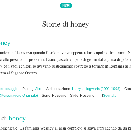
[439]
Storie di honey
oney
riunioni della riserva quando il sole iniziava appena a fare capolino fra i rami. N
ia alle prese con i problemi. Erano passati un paio di giorni dalla presa di pot
ed i suoi genitori lo avevano praticamente costretto a tornare in Romania al suo
tenza al Signore Oscuro.
ersonaggio
Pairing:
Altro
Ambientazione:
Harry a Hogwarts (1991-1998)
Gen
(Personaggio Originale)
Serie: Nessuno
Sfide: Nessuno
[
Segnala
]
di
honey
omenicale. La famiglia Weasley al gran completo si stava riprendendo da un pi