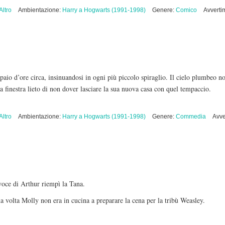
Altro
Ambientazione:
Harry a Hogwarts (1991-1998)
Genere:
Comico
Avverti
aio d’ore circa, insinuandosi in ogni più piccolo spiraglio. Il cielo plumbeo n
lla finestra lieto di non dover lasciare la sua nuova casa con quel tempaccio.
Altro
Ambientazione:
Harry a Hogwarts (1991-1998)
Genere:
Commedia
Avve
voce di Arthur riempì la Tana.
a volta Molly non era in cucina a preparare la cena per la tribù Weasley.