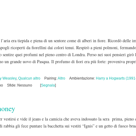
l’aria era tiepida e piena di un sentore come di alberi in fiore. Ricordò delle 
 spogli ricoperti da fiorellini dai colori tenui. Respirò a pieni polmoni, ferman
 sentire quei profumi nel pieno centro di Londra. Perso nei suoi pensieri girò l
o un grande uovo di Pasqua. Il profumo di fiori era più forte: proveniva proprio 
y Weasley
,
Qualcun altro
Pairing:
Altro
Ambientazione:
Harry a Hogwarts (1991
no
Sfide: Nessuno
[
Segnala
]
honey
 vestirsi e vide il jeans e la camicia che aveva indossato la sera prima, pieno di
 rabbia gli fece puntare la bacchetta sui vestiti “Ignis” e un getto di fuoco bruc