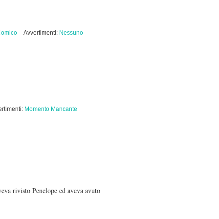
omico
Avvertimenti:
Nessuno
rtimenti:
Momento Mancante
aveva rivisto Penelope ed aveva avuto