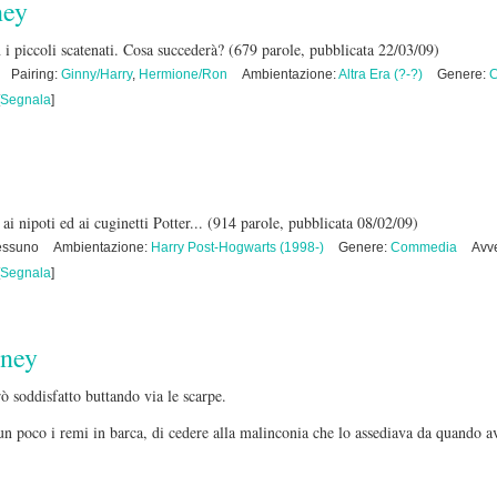
ney
 i piccoli scatenati. Cosa succederà?
(679 parole, pubblicata 22/03/09)
Pairing:
Ginny/Harry
,
Hermione/Ron
Ambientazione:
Altra Era (?-?)
Genere:
C
Segnala
]
i nipoti ed ai cuginetti Potter...
(914 parole, pubblicata 08/02/09)
essuno
Ambientazione:
Harry Post-Hogwarts (1998-)
Genere:
Commedia
Avve
Segnala
]
ney
ò soddisfatto buttando via le scarpe.
 un poco i remi in barca, di cedere alla malinconia che lo assediava da quando 