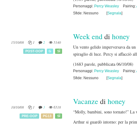
Personaggi:
Percy Weasley
Pairing:
Sfide: Nessuno
[
Segnala
]
Week end
di
honey
15/10/08
1
2
5140
Un vento gelido imperversava da un p
POST-OOP
G
SÌ
spiraglio di luce. Percy si affacciò a
(1683 parole, pubblicata 06/10/08)
Personaggi:
Percy Weasley
Pairing:
Sfide: Nessuno
[
Segnala
]
Vacanze
di
honey
10/10/08
1
3
6518
“Molly, bambini, sono tornato!” La 
PRE-OOP
PG13
SÌ
Arthur si guardò intorno: per la prim