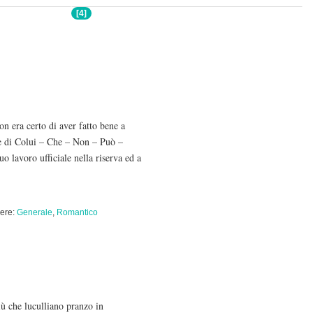
[4]
on era certo di aver fatto bene a
ere di Colui – Che – Non – Può –
 lavoro ufficiale nella riserva ed a
ere:
Generale
,
Romantico
ù che luculliano pranzo in