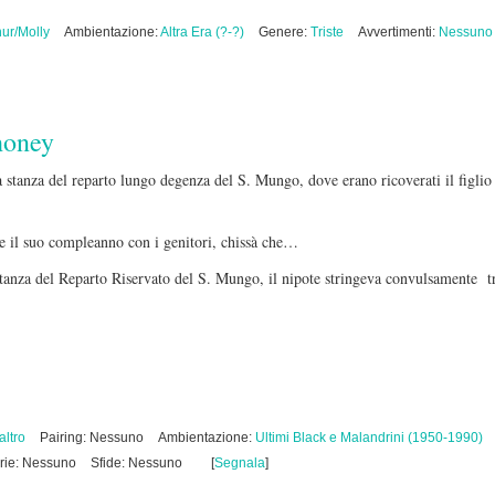
hur/Molly
Ambientazione:
Altra Era (?-?)
Genere:
Triste
Avvertimenti:
Nessuno
honey
 stanza del reparto lungo degenza del S. Mungo, dove erano ricoverati il figlio 
e il suo compleanno con i genitori, chissà che…
tanza del Reparto Riservato del S. Mungo, il nipote stringeva convulsamente 
altro
Pairing: Nessuno
Ambientazione:
Ultimi Black e Malandrini (1950-1990)
rie: Nessuno
Sfide: Nessuno
[
Segnala
]