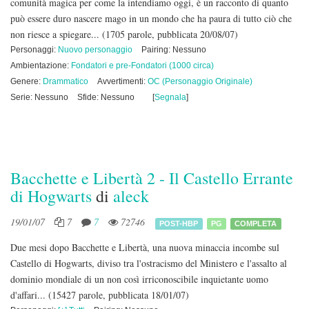
comunità magica per come la intendiamo oggi, è un racconto di quanto
può essere duro nascere mago in un mondo che ha paura di tutto ciò che
non riesce a spiegare...
(1705 parole, pubblicata 20/08/07)
Personaggi:
Nuovo personaggio
Pairing: Nessuno
Ambientazione:
Fondatori e pre-Fondatori (1000 circa)
Genere:
Drammatico
Avvertimenti:
OC (Personaggio Originale)
Serie: Nessuno
Sfide: Nessuno
[
Segnala
]
Bacchette e Libertà 2 - Il Castello Errante
di Hogwarts
di
aleck
19/01/07
7
7
72746
POST-HBP
PG
COMPLETA
Due mesi dopo Bacchette e Libertà, una nuova minaccia incombe sul
Castello di Hogwarts, diviso tra l'ostracismo del Ministero e l'assalto al
dominio mondiale di un non così irriconoscibile inquietante uomo
d'affari...
(15427 parole, pubblicata 18/01/07)