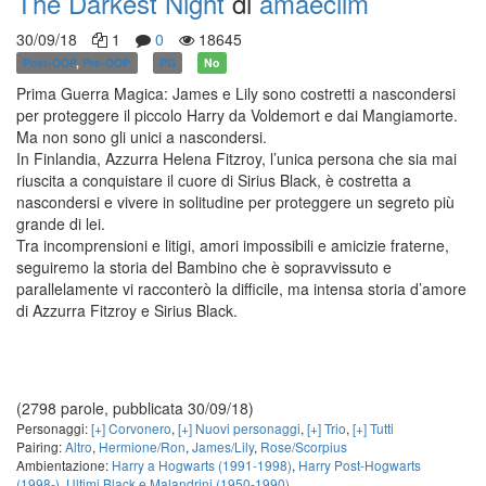
The Darkest Night
di
amaecilm
30/09/18
1
0
18645
Post-OOP
,
Pre-OOP
PG
No
Prima Guerra Magica: James e Lily sono costretti a nascondersi
per proteggere il piccolo Harry da Voldemort e dai Mangiamorte.
Ma non sono gli unici a nascondersi.
In Finlandia, Azzurra Helena Fitzroy, l’unica persona che sia mai
riuscita a conquistare il cuore di Sirius Black, è costretta a
nascondersi e vivere in solitudine per proteggere un segreto più
grande di lei.
Tra incomprensioni e litigi, amori impossibili e amicizie fraterne,
seguiremo la storia del Bambino che è sopravvissuto e
parallelamente vi racconterò la difficile, ma intensa storia d’amore
di Azzurra Fitzroy e Sirius Black.
(2798 parole, pubblicata 30/09/18)
Personaggi:
[+] Corvonero
,
[+] Nuovi personaggi
,
[+] Trio
,
[+] Tutti
Pairing:
Altro
,
Hermione/Ron
,
James/Lily
,
Rose/Scorpius
Ambientazione:
Harry a Hogwarts (1991-1998)
,
Harry Post-Hogwarts
(1998-)
,
Ultimi Black e Malandrini (1950-1990)