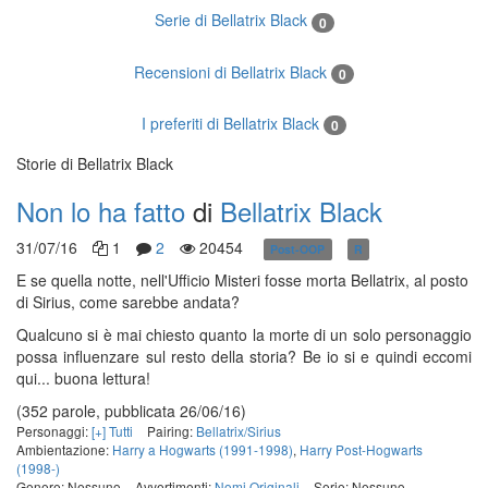
Serie di Bellatrix Black
0
Recensioni di Bellatrix Black
0
I preferiti di Bellatrix Black
0
Storie di Bellatrix Black
Non lo ha fatto
di
Bellatrix Black
31/07/16
1
2
20454
Post-OOP
R
in corso
E se quella notte, nell'Ufficio Misteri fosse morta Bellatrix, al posto
di Sirius, come sarebbe andata?
Qualcuno si è mai chiesto quanto la morte di un solo personaggio
possa influenzare sul resto della storia? Be io si e quindi eccomi
qui... buona lettura!
(352 parole, pubblicata 26/06/16)
Personaggi:
[+] Tutti
Pairing:
Bellatrix/Sirius
Ambientazione:
Harry a Hogwarts (1991-1998)
,
Harry Post-Hogwarts
(1998-)
Genere: Nessuno
Avvertimenti:
Nomi Originali
Serie: Nessuno