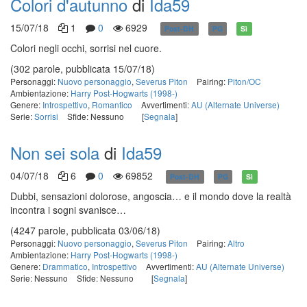
Colori d'autunno
di
Ida59
15/07/18
1
0
6929
Post-DH
PG
Sì
Colori negli occhi, sorrisi nel cuore.
(302 parole, pubblicata 15/07/18)
Personaggi:
Nuovo personaggio
,
Severus Piton
Pairing:
Piton/OC
Ambientazione:
Harry Post-Hogwarts (1998-)
Genere:
Introspettivo
,
Romantico
Avvertimenti:
AU (Alternate Universe)
Serie:
Sorrisi
Sfide: Nessuno
[
Segnala
]
Non sei sola
di
Ida59
04/07/18
6
0
69852
Post-DH
PG
Sì
Dubbi, sensazioni dolorose, angoscia… e il mondo dove la realtà
incontra i sogni svanisce…
(4247 parole, pubblicata 03/06/18)
Personaggi:
Nuovo personaggio
,
Severus Piton
Pairing:
Altro
Ambientazione:
Harry Post-Hogwarts (1998-)
Genere:
Drammatico
,
Introspettivo
Avvertimenti:
AU (Alternate Universe)
Serie: Nessuno
Sfide: Nessuno
[
Segnala
]