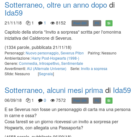
Sotterraneo, oltre un anno dopo
di
Ida59
21/11/18
1
1
8152
Post-DH
PG
Sì
Capitolo della storia "Invito a sorpresa" scritta per l'omonima
iniziativa del Calderone di Severus.
(1334 parole, pubblicata 21/11/18)
Personaggi:
Nuovo personaggio
,
Severus Piton
Pairing: Nessuno
Ambientazione:
Harry Post-Hogwarts (1998-)
Genere:
Commedia
,
Introspettivo
,
Sentimentale
Avvertimenti:
AU (Alternate Universe)
Serie:
Invito a sopresa
Sfide: Nessuno
[
Segnala
]
Sotterraneo, alcuni mesi prima
di
Ida59
06/09/18
1
0
7572
Post-DH
PG
Sì
E se Severus non fosse un personaggio di carta ma una persona
in carne e ossa?
Cosa faresti se un giorno ricevessi un invito a sorpresa per
Hogwarts, con allegata una Passaporta?
(4658 parole, pubblicata 06/09/18)