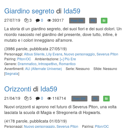
Giardino segreto
di
Ida59
27/07/19
3
0
39317
Post-DH
PG
Sì
La storia di un giardino segreto, dei suoi fiori e dei suoi dolori. Un
ricordo nascosto nel giardino del presente, dove tutto, infine, è
mutato e i colori inneggiano all'amore.
(3986 parole, pubblicata 27/05/19)
Personaggi:
Albus Silente
,
Lily Evans
,
Nuovo personaggio
,
Severus Piton
Pairing:
Piton/OC
Ambientazione:
[+] Più Ere
Genere:
Drammatico
,
Introspettivo
,
Romantico
Avvertimenti:
AU (Alternate Universe)
Serie: Nessuno
Sfide: Nessuno
[
Segnala
]
Orizzonti
di
Ida59
21/04/19
5
0
116714
Post-DH
PG
Sì
Nuovi orizzonti si aprono nel futuro di Severus Piton, una volta
lasciata la scuola di Magia e Stregoneria di Hogwarts.
(4178 parole, pubblicata 01/03/19)
Personaggi:
Nuovo personaggio
,
Severus Piton
Pairing:
Piton/OC