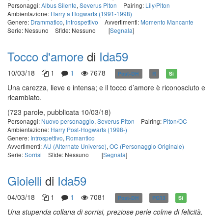
Personaggi:
Albus Silente
,
Severus Piton
Pairing:
Lily/Piton
Ambientazione:
Harry a Hogwarts (1991-1998)
Genere:
Drammatico
,
Introspettivo
Avvertimenti:
Momento Mancante
Serie: Nessuno
Sfide: Nessuno
[
Segnala
]
Tocco d'amore
di
Ida59
10/03/18
1
1
7678
Post-DH
R
Sì
Una carezza, lieve e intensa; e il tocco d’amore è riconosciuto e
ricambiato.
(723 parole, pubblicata 10/03/18)
Personaggi:
Nuovo personaggio
,
Severus Piton
Pairing:
Piton/OC
Ambientazione:
Harry Post-Hogwarts (1998-)
Genere:
Introspettivo
,
Romantico
Avvertimenti:
AU (Alternate Universe)
,
OC (Personaggio Originale)
Serie:
Sorrisi
Sfide: Nessuno
[
Segnala
]
Gioielli
di
Ida59
04/03/18
1
1
7081
Post-DH
PG13
Sì
U
na stupenda collana di sorrisi, preziose perle colme di felicità.