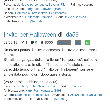
Personaggi:
Nuovo personaggio
,
Severus Piton
Pairing: Nessuno
Ambientazione:
Harry Post-Hogwarts (1998-)
Genere:
Commedia
,
Introspettivo
,
Sentimentale
Avvertimenti:
AU (Alternate Universe)
Serie:
Invito a sopresa
Sfide: Nessuno
[
Segnala
]
Invito per Halloween
di
Ida59
02/08/18
1
0
8300
Post-DH
PG
Sì
Un invito ripetuto. Un invito accorato. Un invito a incontrare il
futuro.
Si tratta del
prequel
della mia fiction "Temperance", cui sono
molto affezionata. In effetti, "Temperance" è stata scritta
parecchio tempo prima di "Invito per Halloween", pur se è
ambientata pochi giorni dopo questa storia.
(2892 parole, pubblicata 02/08/18)
Personaggi:
Harry Potter
,
Severus Piton
Pairing:
Piton/OC
Ambientazione:
Harry Post-Hogwarts (1998-)
Genere:
Drammatico
,
Introspettivo
Avvertimenti:
AU (Alternate Universe)
Serie: Nessuno
Sfide: Nessuno
[
Segnala
]