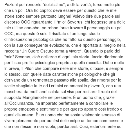
Pozioni per renderlo "dolcissimo", a dir la verità, forse molto più
che un po'. Ora ho capito: deve essere per questo che le mie
storie sono sempre piuttosto lunghe! Volevo dire due parole sul
discorso OOC riguardante il "mio" Severus: chi leggesse una delle
mie ultime one-shot potrebbe forse trovare il personaggio un po'
OOC, ma questo è solo il risultato di un lungo studio
d'introspezione psicologica che ho fatto su questo personaggio,
con la sua conseguente evoluzione, che è riportata al meglio nella
raccolta "Un Cuore Oscuro torna a vivere". Quando io parlo del
"mio" Severus, cioè dell'eroe di ogni mia storia, faccio riferimento
per il suo profilo psicologico proprio a quella raccolta. Detto molto
in breve, il Piton che compare nelle mie storie, di base, è sempre
lo stesso, con quelle date caratteristiche psicologiche che gli
derivano da un tormentato passato alle spalle, dai rimorsi per le
scelte sbagliate fatte ed i crimini commessi in gioventù, con una
maschera da molti anni calata sul viso per recitare il ruolo del
supposto Mangiamorte nel presente. È un uomo che, grazie
all'Occlumanzia, ha imparato perfettamente a controllare le
proprie emozioni e sentimenti e per questo appare così freddo e
quasi disumano. È un uomo che ha sostanzialmente smesso di
vivere pienamente per punirsi delle colpe un tempo commesse e
che non riesce, e non vuole, perdonarsi. Così, esteriormente ed