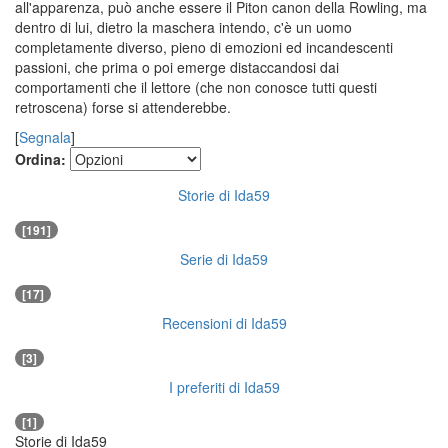
all'apparenza, può anche essere il Piton canon della Rowling, ma
dentro di lui, dietro la maschera intendo, c'è un uomo
completamente diverso, pieno di emozioni ed incandescenti
passioni, che prima o poi emerge distaccandosi dai
comportamenti che il lettore (che non conosce tutti questi
retroscena) forse si attenderebbe.
[
Segnala
]
Ordina:
Storie di Ida59
[191]
Serie di Ida59
[17]
Recensioni di Ida59
[3]
I preferiti di Ida59
[1]
Storie di Ida59