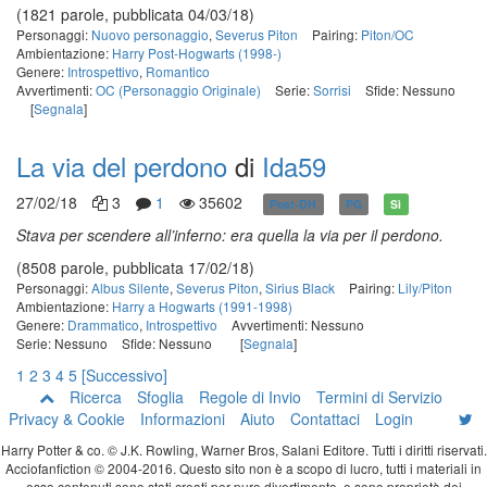
(1821 parole, pubblicata 04/03/18)
Personaggi:
Nuovo personaggio
,
Severus Piton
Pairing:
Piton/OC
Ambientazione:
Harry Post-Hogwarts (1998-)
Genere:
Introspettivo
,
Romantico
Avvertimenti:
OC (Personaggio Originale)
Serie:
Sorrisi
Sfide: Nessuno
[
Segnala
]
La via del perdono
di
Ida59
27/02/18
3
1
35602
Post-DH
PG
Sì
Stava per scendere all’inferno: era quella la via per il perdono.
(8508 parole, pubblicata 17/02/18)
Personaggi:
Albus Silente
,
Severus Piton
,
Sirius Black
Pairing:
Lily/Piton
Ambientazione:
Harry a Hogwarts (1991-1998)
Genere:
Drammatico
,
Introspettivo
Avvertimenti: Nessuno
Serie: Nessuno
Sfide: Nessuno
[
Segnala
]
1
2
3
4
5
[Successivo]
Ricerca
Sfoglia
Regole di Invio
Termini di Servizio
Privacy & Cookie
Informazioni
Aiuto
Contattaci
Login
Harry Potter & co. © J.K. Rowling, Warner Bros, Salani Editore. Tutti i diritti riservati.
Acciofanfiction © 2004-2016. Questo sito non è a scopo di lucro, tutti i materiali in
esso contenuti sono stati creati per puro divertimento, e sono proprietà dei