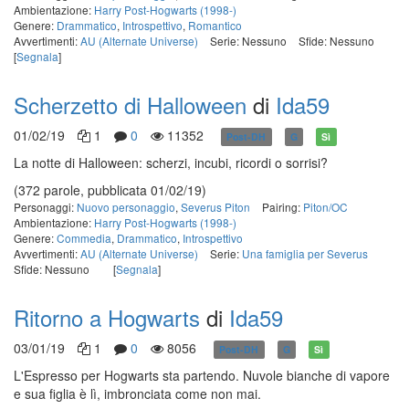
Ambientazione:
Harry Post-Hogwarts (1998-)
Genere:
Drammatico
,
Introspettivo
,
Romantico
Avvertimenti:
AU (Alternate Universe)
Serie: Nessuno
Sfide: Nessuno
[
Segnala
]
Scherzetto di Halloween
di
Ida59
01/02/19
1
0
11352
Post-DH
G
Sì
La notte di Halloween: scherzi, incubi, ricordi o sorrisi?
(372 parole, pubblicata 01/02/19)
Personaggi:
Nuovo personaggio
,
Severus Piton
Pairing:
Piton/OC
Ambientazione:
Harry Post-Hogwarts (1998-)
Genere:
Commedia
,
Drammatico
,
Introspettivo
Avvertimenti:
AU (Alternate Universe)
Serie:
Una famiglia per Severus
Sfide: Nessuno
[
Segnala
]
Ritorno a Hogwarts
di
Ida59
03/01/19
1
0
8056
Post-DH
G
Sì
L'Espresso per Hogwarts sta partendo. Nuvole bianche di vapore
e sua figlia è lì, imbronciata come non mai.