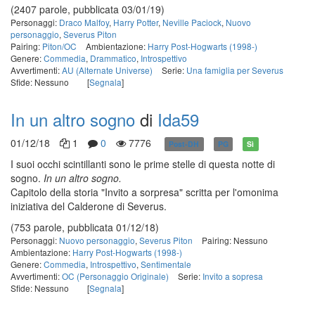
(2407 parole, pubblicata 03/01/19)
Personaggi:
Draco Malfoy
,
Harry Potter
,
Neville Paciock
,
Nuovo
personaggio
,
Severus Piton
Pairing:
Piton/OC
Ambientazione:
Harry Post-Hogwarts (1998-)
Genere:
Commedia
,
Drammatico
,
Introspettivo
Avvertimenti:
AU (Alternate Universe)
Serie:
Una famiglia per Severus
Sfide: Nessuno
[
Segnala
]
In un altro sogno
di
Ida59
01/12/18
1
0
7776
Post-DH
PG
Sì
I suoi occhi scintillanti sono le prime stelle di questa notte di
sogno.
In un altro sogno.
Capitolo della storia "Invito a sorpresa" scritta per l'omonima
iniziativa del Calderone di Severus.
(753 parole, pubblicata 01/12/18)
Personaggi:
Nuovo personaggio
,
Severus Piton
Pairing: Nessuno
Ambientazione:
Harry Post-Hogwarts (1998-)
Genere:
Commedia
,
Introspettivo
,
Sentimentale
Avvertimenti:
OC (Personaggio Originale)
Serie:
Invito a sopresa
Sfide: Nessuno
[
Segnala
]