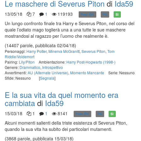
Le maschere di Severus Piton
di
Ida59
13/05/18
7
1
119193
Post-DH
PG
Sì
Un lungo confronto finale tra Harry e Severus Piton, nel corso del
quale l’odiato mago toglierà una a una tutte le sue maschere
mostrandosi al ragazzo per l’uomo che realmente è.
(14407 parole, pubblicata 02/04/18)
Personaggi:
Harry Potter
,
Minerva McGranitt
,
Severus Piton
,
Tom
Riddle/Voldemort
Pairing:
Lily/Piton
Ambientazione:
Harry Post-Hogwarts (1998-)
Genere:
Drammatico
,
Introspettivo
Avvertimenti:
AU (Alternate Universe)
,
Momento Mancante
Serie: Nessuno
Sfide: Nessuno
[
Segnala
]
E la sua vita da quel momento era
cambiata
di
Ida59
15/03/18
1
1
8141
Post-DH
PG
Sì
Alcuni momenti salienti della triste esistenza di Severus Piton,
quando la sua vita ha subito dei particolari mutamenti.
(3868 parole, pubblicata 15/03/18)