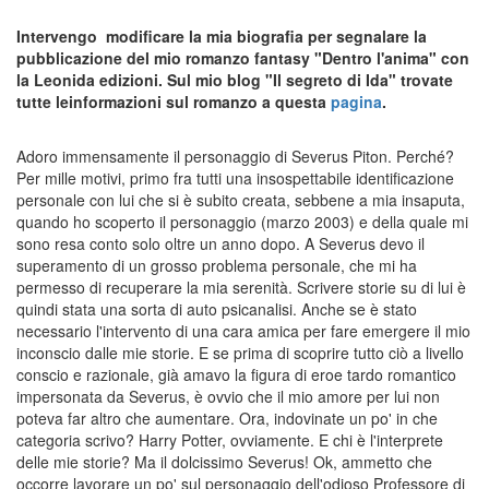
Intervengo modificare la mia biografia per segnalare la
pubblicazione del mio romanzo fantasy "Dentro l'anima" con
la Leonida edizioni. Sul mio blog "Il segreto di Ida" trovate
tutte leinformazioni sul romanzo a questa
pagina
.
Adoro immensamente il personaggio di Severus Piton. Perché?
Per mille motivi, primo fra tutti una insospettabile identificazione
personale con lui che si è subito creata, sebbene a mia insaputa,
quando ho scoperto il personaggio (marzo 2003) e della quale mi
sono resa conto solo oltre un anno dopo. A Severus devo il
superamento di un grosso problema personale, che mi ha
permesso di recuperare la mia serenità. Scrivere storie su di lui è
quindi stata una sorta di auto psicanalisi. Anche se è stato
necessario l'intervento di una cara amica per fare emergere il mio
inconscio dalle mie storie. E se prima di scoprire tutto ciò a livello
conscio e razionale, già amavo la figura di eroe tardo romantico
impersonata da Severus, è ovvio che il mio amore per lui non
poteva far altro che aumentare. Ora, indovinate un po' in che
categoria scrivo? Harry Potter, ovviamente. E chi è l'interprete
delle mie storie? Ma il dolcissimo Severus! Ok, ammetto che
occorre lavorare un po' sul personaggio dell'odioso Professore di