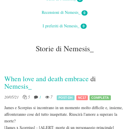
Recensioni di Nemesis_
0
I preferiti di Nemesis_
0
Storie di Nemesis_
When love and death embrace
di
Nemesis_
20/05/21
5
1
7
POST-DH
NC17
COMPLETA
James e Scorpius si incontrano in un momento molto difficile e, insieme,
affronteranno cose del tutto inaspettate. Riuscirà l'amore a superare la
morte?
[James x Scorpius] - [ALERT: morte di un personaggio principale]