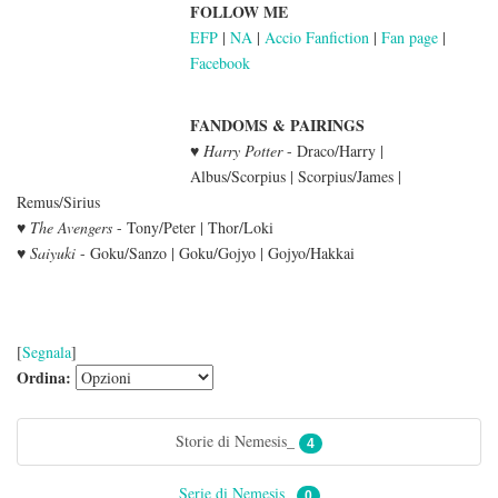
FOLLOW ME
EFP
|
NA
|
Accio Fanfiction
|
Fan page
|
Facebook
FANDOMS & PAIRINGS
♥
Harry Potter
- Draco/Harry |
Albus/Scorpius | Scorpius/James |
Remus/Sirius
♥
The Avengers
- Tony/Peter | Thor/Loki
♥
Saiyuki
- Goku/Sanzo | Goku/Gojyo | Gojyo/Hakkai
[
Segnala
]
Ordina:
Storie di Nemesis_
4
Serie di Nemesis_
0