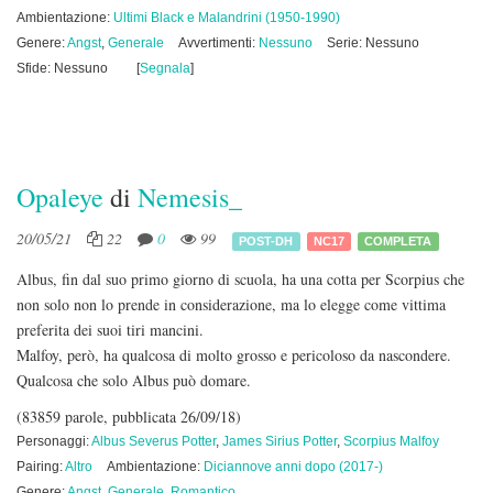
Ambientazione:
Ultimi Black e Malandrini (1950-1990)
Genere:
Angst
,
Generale
Avvertimenti:
Nessuno
Serie: Nessuno
Sfide: Nessuno
[
Segnala
]
Opaleye
di
Nemesis_
20/05/21
22
0
99
POST-DH
NC17
COMPLETA
Albus, fin dal suo primo giorno di scuola, ha una cotta per Scorpius che
non solo non lo prende in considerazione, ma lo elegge come vittima
preferita dei suoi tiri mancini.
Malfoy, però, ha qualcosa di molto grosso e pericoloso da nascondere.
Qualcosa che solo Albus può domare.
(83859 parole, pubblicata 26/09/18)
Personaggi:
Albus Severus Potter
,
James Sirius Potter
,
Scorpius Malfoy
Pairing:
Altro
Ambientazione:
Diciannove anni dopo (2017-)
Genere:
Angst
,
Generale
,
Romantico