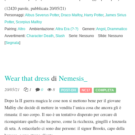
(12420 parole, pubblicata 20/05/21)
Personaggi:
Albus Severus Potter
,
Draco Malfoy
,
Harry Potter
,
James Sirius
Potter
,
Scorpius Malfoy
Pairing:
Altro
Ambientazione:
Altra Era (?-?)
Genere:
Angst
,
Drammatico
Avvertimenti:
Character Death
,
Slash
Serie: Nessuno
Sfide: Nessuno
[
Segnala
]
Wear that dress
di
Nemesis_
20/05/21
1
0
8
POST-DH
NC17
COMPLETA
Dopo la II guerra magica le cose non si mettono bene per il giovane
Malfoy che decide di mettere in vendita l’unica cosa che ancora gli è
rimasta: il suo corpo. Il suo è un tentativo disperato per cercare di
riconquistare quello che ha perso, come la ricchezza, gingilli e lenzuola
di seta. A ostacolarlo ci sono due persone: il signor Brooks, capo della