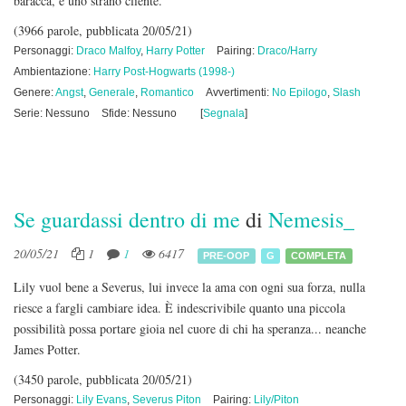
baracca, e uno strano cliente.
(3966 parole, pubblicata 20/05/21)
Personaggi:
Draco Malfoy
,
Harry Potter
Pairing:
Draco/Harry
Ambientazione:
Harry Post-Hogwarts (1998-)
Genere:
Angst
,
Generale
,
Romantico
Avvertimenti:
No Epilogo
,
Slash
Serie: Nessuno
Sfide: Nessuno
[
Segnala
]
Se guardassi dentro di me
di
Nemesis_
20/05/21
1
1
6417
PRE-OOP
G
COMPLETA
Lily vuol bene a Severus, lui invece la ama con ogni sua forza, nulla
riesce a fargli cambiare idea. È indescrivibile quanto una piccola
possibilità possa portare gioia nel cuore di chi ha speranza... neanche
James Potter.
(3450 parole, pubblicata 20/05/21)
Personaggi:
Lily Evans
,
Severus Piton
Pairing:
Lily/Piton