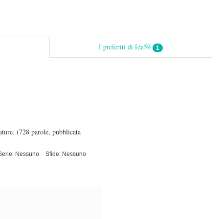
I preferiti di Ida59
1
uture.
(728 parole, pubblicata
Serie: Nessuno
Sfide: Nessuno