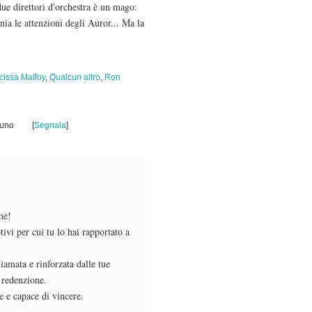
due direttori d'orchestra è un mago:
nia le attenzioni degli Auror... Ma la
cissa Malfoy
,
Qualcun altro
,
Ron
suno
[
Segnala
]
me!
vi per cui tu lo hai rapportato a
amata e rinforzata dalle tue
 redenzione.
e e capace di vincere.