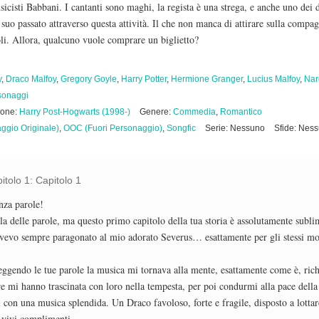
sicisti Babbani. I cantanti sono maghi, la regista è una strega, e anche uno dei 
 suo passato attraverso questa attività. Il che non manca di attirare sulla compag
oli. Allora, qualcuno vuole comprare un biglietto?
y
,
Draco Malfoy
,
Gregory Goyle
,
Harry Potter
,
Hermione Granger
,
Lucius Malfoy
,
Nar
rsonaggi
ione:
Harry Post-Hogwarts (1998-)
Genere:
Commedia
,
Romantico
ggio Originale)
,
OOC (Fuori Personaggio)
,
Songfic
Serie: Nessuno
Sfide: Nes
tolo 1: Capitolo 1
nza parole!
la delle parole, ma questo primo capitolo della tua storia è assolutamente subli
evo sempre paragonato al mio adorato Severus… esattamente per gli stessi moti
eggendo le tue parole la musica mi tornava alla mente, esattamente come è, richi
are mi hanno trascinata con loro nella tempesta, per poi condurmi alla pace della
i con una musica splendida. Un Draco favoloso, forte e fragile, disposto a lottar
 vivi complimenti.