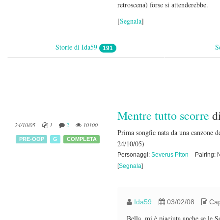
retroscena) forse si attenderebbe.
[
Segnala
]
Storie di Ida59
S
191
Mentre tutto scorre
d
24/10/05
1
2
10100
Prima songfic nata da una canzone de
PRE-OOP
G
COMPLETA
24/10/05)
Personaggi:
Severus Piton
Pairing:
[
Segnala
]
Ida59
03/02/08
Capi
Bella, mi è piaciuta anche se le 