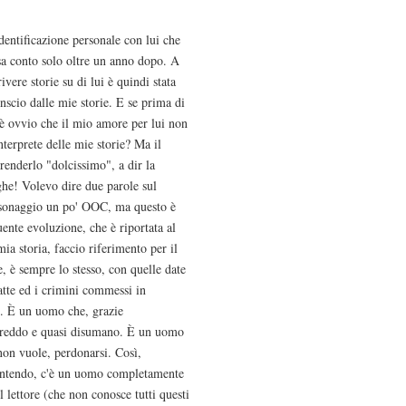
entificazione personale con lui che
sa conto solo oltre un anno dopo. A
ere storie su di lui è quindi stata
nscio dalle mie storie. E se prima di
 è ovvio che il mio amore per lui non
terprete delle mie storie? Ma il
enderlo "dolcissimo", a dir la
ghe! Volevo dire due parole sul
ersonaggio un po' OOC, ma questo è
uente evoluzione, che è riportata al
a storia, faccio riferimento per il
e, è sempre lo stesso, con quelle date
fatte ed i crimini commessi in
e. È un uomo che, grazie
ì freddo e quasi disumano. È un uomo
non vuole, perdonarsi. Così,
a intendo, c'è un uomo completamente
lettore (che non conosce tutti questi