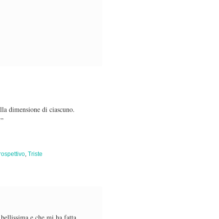
lla dimensione di ciascuno.
.”
trospettivo
,
Triste
 bellissima e che mi ha fatta