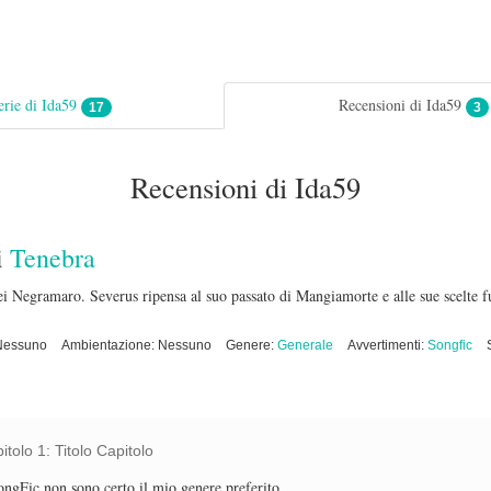
erie di Ida59
Recensioni di Ida59
17
3
Recensioni di Ida59
i
Tenebra
i Negramaro. Severus ripensa al suo passato di Mangiamorte e alle sue scelte f
 Nessuno
Ambientazione: Nessuno
Genere:
Generale
Avvertimenti:
Songfic
tolo 1: Titolo Capitolo
SongFic non sono certo il mio genere preferito.