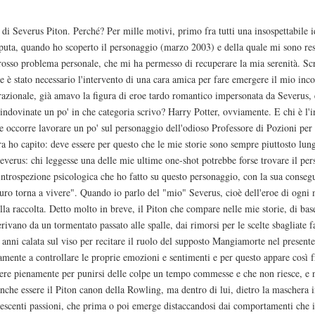
 Severus Piton. Perché? Per mille motivi, primo fra tutti una insospettabile id
saputa, quando ho scoperto il personaggio (marzo 2003) e della quale mi sono re
sso problema personale, che mi ha permesso di recuperare la mia serenità. Scriv
se è stato necessario l'intervento di una cara amica per fare emergere il mio inco
e razionale, già amavo la figura di eroe tardo romantico impersonata da Severus,
indovinate un po' in che categoria scrivo? Harry Potter, ovviamente. E chi è l'in
occorre lavorare un po' sul personaggio dell'odioso Professore di Pozioni per r
ra ho capito: deve essere per questo che le mie storie sono sempre piuttosto lun
verus: chi leggesse una delle mie ultime one-shot potrebbe forse trovare il p
d'introspezione psicologica che ho fatto su questo personaggio, con la sua conseg
ro torna a vivere". Quando io parlo del "mio" Severus, cioè dell'eroe di ogni mi
lla raccolta. Detto molto in breve, il Piton che compare nelle mie storie, di bas
erivano da un tormentato passato alle spalle, dai rimorsi per le scelte sbagliate 
anni calata sul viso per recitare il ruolo del supposto Mangiamorte nel present
amente a controllare le proprie emozioni e sentimenti e per questo appare cos
ere pienamente per punirsi delle colpe un tempo commesse e che non riesce, e 
anche essere il Piton canon della Rowling, ma dentro di lui, dietro la mascher
escenti passioni, che prima o poi emerge distaccandosi dai comportamenti che il 