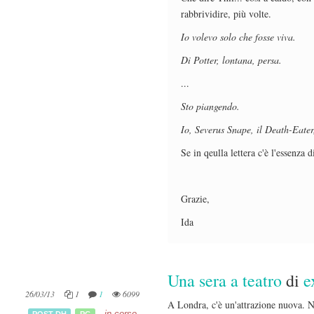
rabbrividire, più volte.
Io volevo solo che fosse viva.
Di Potter, lontana, persa.
...
Sto piangendo.
Io, Severus Snape, il Death-Eater
Se in qeulla lettera c'è l'essenza d
Grazie,
Ida
Una sera a teatro
di
e
26/03/13
1
1
6099
A Londra, c'è un'attrazione nuova. N
in corso
POST-DH
PG