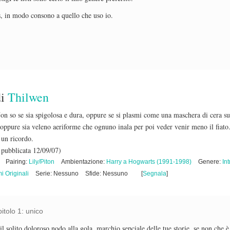
, in modo consono a quello che uso io.
i
Thilwen
on so se sia spigolosa e dura, oppure se si plasmi come una maschera di cera su
oppure sia veleno aeriforme che ognuno inala per poi veder venir meno il fiato
 un ricordo.
 pubblicata 12/09/07)
Pairing:
Lily/Piton
Ambientazione:
Harry a Hogwarts (1991-1998)
Genere:
In
i Originali
Serie: Nessuno
Sfide: Nessuno
[
Segnala
]
tolo 1: unico
 il solito doloroso nodo alla gola, marchio sepciale delle tue storie, se non che è