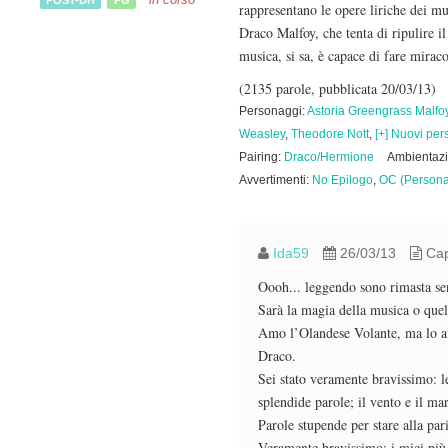
rappresentano le opere liriche dei mu
Draco Malfoy, che tenta di ripulire il
musica, si sa, è capace di fare mirac
(2135 parole, pubblicata 20/03/13)
Personaggi:
Astoria Greengrass Malfo
Weasley
,
Theodore Nott
,
[+] Nuovi pe
Pairing:
Draco/Hermione
Ambientaz
Avvertimenti:
No Epilogo
,
OC (Persona
Ida59
26/03/13
Capi
Oooh... leggendo sono rimasta se
Sarà la magia della musica o quel
Amo l’Olandese Volante, ma lo av
Draco.
Sei stato veramente bravissimo: l
splendide parole; il vento e il m
Parole stupende per stare alla par
Veramente bravissimo: i miei più