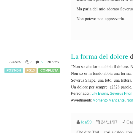
Ma parla del mio adorato Severus
Non potevo non apprezzarla.
La forma del dolore
d
12/09/07
1
11
5059
“Non so che forma abbia il dolore. N
POST-DH
PG13
COMPLETA
Non so se in fondo abbia una forma, 
Severus Snape, una foto, una lettera,
Un dolore per sempre.
(2328 parole,
Personaggi:
Lily Evans
,
Severus Piton
Avvertimenti:
Momento Mancante
,
Nom
Ida59
24/11/07
Capi
Che dire Thil... così a caldo, con