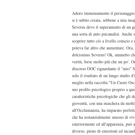
Adoro immensamente il personaggio di
si è subito creata, sebbene a mia in
Severus devo il superamento di un gro
una sorta di auto psicanalisi. Anche 
scoprire tutto ciò a livello conscio 
poteva far altro che aumentare. Ora, 
dolcissimo Severus! Ok, ammetto che 
verità, forse molto più che un po'. O
discorso OOC riguardante il "mio" Se
solo il risultato di un lungo studio 
meglio nella raccolta "Un Cuore Oscu
suo profilo psicologico proprio a que
caratteristiche psicologiche che gli d
gioventù, con una maschera da molti 
all'Occlumanzia, ha imparato perfett
che ha sostanzialmente smesso di viv
esteriormente ed all'apparenza, può 
diverso, pieno di emozioni ed incand