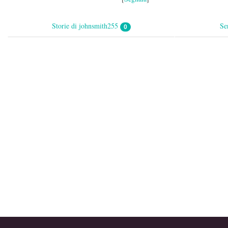
Storie di johnsmith255
Se
0