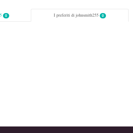
55
I preferiti di johnsmith255
0
0