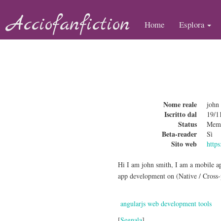
Acciofanfiction
Home
Esplora
Nome reale
john
Iscritto dal
19/1
Status
Mem
Beta-reader
Sì
Sito web
http
Hi I am john smith, I am a mobile ap
app development on (Native / Cross-
angularjs web development tools
[
Segnala
]