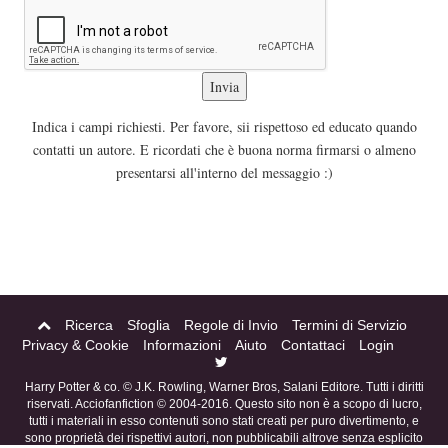
Indica i campi richiesti. Per favore, sii rispettoso ed educato quando
contatti un autore. E ricordati che è buona norma firmarsi o almeno
presentarsi all'interno del messaggio :)
Ricerca
Sfoglia
Regole di Invio
Termini di Servizio
Privacy & Cookie
Informazioni
Aiuto
Contattaci
Login
Harry Potter & co. © J.K. Rowling, Warner Bros, Salani Editore. Tutti i diritti
riservati. Acciofanfiction © 2004-2016. Questo sito non è a scopo di lucro,
tutti i materiali in esso contenuti sono stati creati per puro divertimento, e
sono proprietà dei rispettivi autori, non pubblicabili altrove senza esplicito