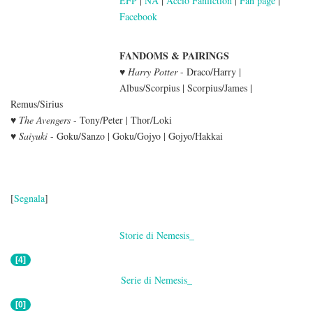
EFP
|
NA
|
Accio Fanfiction
|
Fan page
|
Facebook
FANDOMS & PAIRINGS
♥
Harry Potter
- Draco/Harry |
Albus/Scorpius | Scorpius/James |
Remus/Sirius
♥
The Avengers
- Tony/Peter | Thor/Loki
♥
Saiyuki
- Goku/Sanzo | Goku/Gojyo | Gojyo/Hakkai
[
Segnala
]
Storie di Nemesis_
[4]
Serie di Nemesis_
[0]