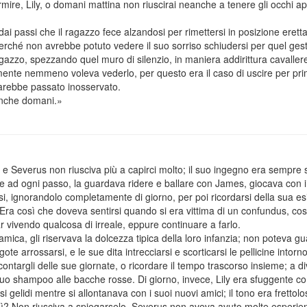
, Lily, o domani mattina non riuscirai neanche a tenere gli occhi ape
 dai passi che il ragazzo fece alzandosi per rimettersi in posizione eret
erché non avrebbe potuto vedere il suo sorriso schiudersi per quel gesto
gazzo, spezzando quel muro di silenzio, in maniera addirittura cavaller
ente nemmeno voleva vederlo, per questo era il caso di uscire per primo,
arebbe passato inosservato.
nche domani.»
, e Severus non riusciva più a capirci molto; il suo ingegno era sempre 
e ad ogni passo, la guardava ridere e ballare con James, giocava con 
tosi, ignorandolo completamente di giorno, per poi ricordarsi della sua esi
. Era così che doveva sentirsi quando si era vittima di un confundus, cos
r vivendo qualcosa di irreale, eppure continuare a farlo.
amica, gli riservava la dolcezza tipica della loro infanzia; non poteva g
te arrossarsi, e le sue dita intrecciarsi e scorticarsi le pellicine intorn
ontargli delle sue giornate, o ricordare il tempo trascorso insieme; a div
uo shampoo alle bacche rosse. Di giorno, invece, Lily era sfuggente c
si gelidi mentre si allontanava con i suoi nuovi amici; il tono era fretto
sì? Non riusciva a spiegarselo. Severus non aveva avuto molte esperien