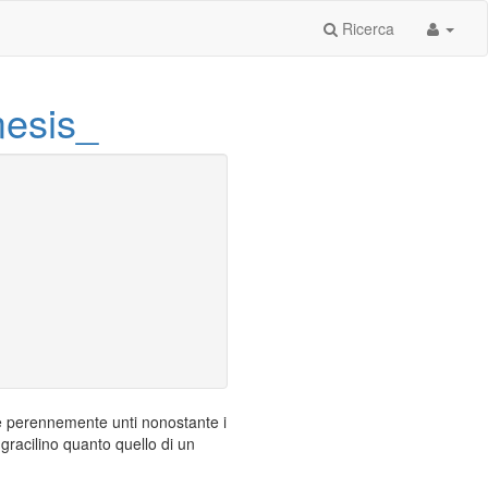
Ricerca
esis_
i e perennemente unti nonostante i
 gracilino quanto quello di un