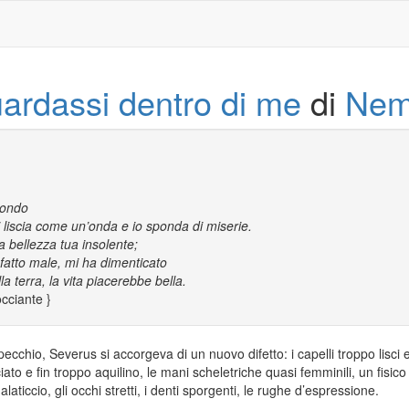
ardassi dentro di me
di
Nem
mondo
ei liscia come un’onda e io sponda di miserie.
a bellezza tua insolente;
 fatto male, mi ha dimenticato
la terra, la vita piacerebbe bella.
cciante }
pecchio, Severus si accorgeva di un nuovo difetto: i capelli troppo lisc
iato e fin troppo aquilino, le mani scheletriche quasi femminili, un fisico
alaticcio, gli occhi stretti, i denti sporgenti, le rughe d’espressione.