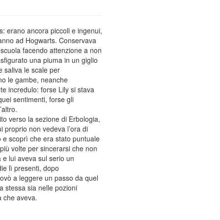
ts: erano ancora piccoli e ingenui,
mo anno ad Hogwarts. Conservava
a scuola facendo attenzione a non
asfigurato una piuma in un giglio
saliva le scale per
vano le gambe, neanche
e incredulo: forse Lily si stava
uei sentimenti, forse gli
altro.
o verso la sezione di Erbologia,
i proprio non vedeva l’ora di
 e scoprì che era stato puntuale
 più volte per sincerarsi che non
a e lui aveva sul serio un
ie lì presenti, dopo
itrovò a leggere un passo da quel
la stessa sia nelle pozioni
ca che aveva.