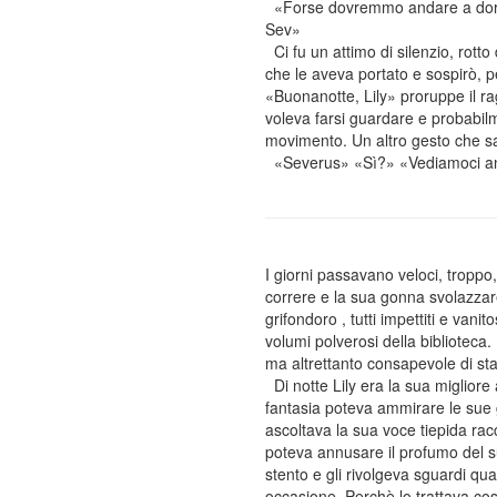
«Forse dovremmo andare a dormire
Sev»
Ci fu un attimo di silenzio, rotto
che le aveva portato e sospirò, p
«Buonanotte, Lily» proruppe il ra
voleva farsi guardare e probabilm
movimento. Un altro gesto che s
«Severus» «Sì?» «Vediamoci a
I giorni passavano veloci, troppo
correre e la sua gonna svolazzar
grifondoro , tutti impettiti e vani
volumi polverosi della biblioteca
ma altrettanto consapevole di sta
Di notte Lily era la sua migliore 
fantasia poteva ammirare le sue go
ascoltava la sua voce tiepida racc
poteva annusare il profumo del s
stento e gli rivolgeva sguardi qua
occasione. Perchè lo trattava co