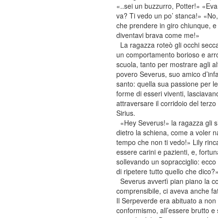
«..sei un buzzurro, Potter!» «Eva
va? Ti vedo un po’ stanca!» «No,
che prendere in giro chiunque, e
diventavi brava come me!»
La ragazza roteò gli occhi secca
un comportamento borioso e arrog
scuola, tanto per mostrare agli al
povero Severus, suo amico d’inf
santo: quella sua passione per le
forme di esseri viventi, lasciava
attraversare il corridoio del terz
Sirius.
«Hey Severus!» la ragazza gli si a
dietro la schiena, come a voler n
tempo che non ti vedo!» Lily rinc
essere carini e pazienti, e, fort
sollevando un sopracciglio: ecco q
di ripetere tutto quello che dico
Severus avvertì pian piano la con
comprensibile, ci aveva anche fatt
Il Serpeverde era abituato a non 
conformismo, all’essere brutto e 