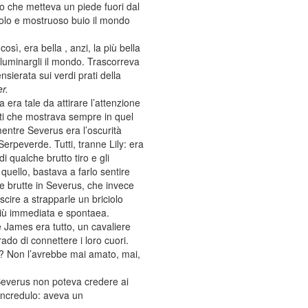
e o che metteva un piede fuori dal
colo e mostruoso buio il mondo
sì, era bella , anzi, la più bella
illuminargli il mondo. Trascorreva
ierata sui verdi prati della
r.
 era tale da attirare l’attenzione
tti che mostrava sempre in quel
mentre Severus era l’oscurità
Serpeverde. Tutti, tranne Lily: era
 qualche brutto tiro e gli
 quello, bastava a farlo sentire
le brutte in Severus, che invece
ire a strapparle un briciolo
più immediata e spontaea.
James era tutto, un cavaliere
do di connettere i loro cuori.
? Non l’avrebbe mai amato, mai,
everus non poteva credere ai
, incredulo: aveva un