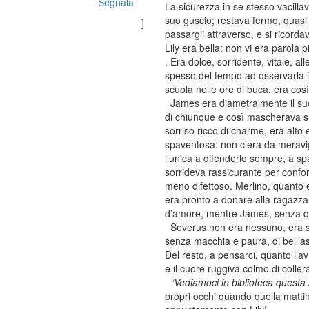
Segnala
La sicurezza in se stesso vacillav
suo guscio; restava fermo, quasi
]
passargli attraverso, e si ricorda
Lily era bella: non vi era parola 
. Era dolce, sorridente, vitale, a
spesso del tempo ad osservarla in
scuola nelle ore di buca, era cos
James era diametralmente il suo o
di chiunque e così mascherava si
sorriso ricco di charme, era alto
spaventosa: non c’era da meravigli
l’unica a difenderlo sempre, a spa
sorrideva rassicurante per confort
meno difettoso. Merlino, quanto e
era pronto a donare alla ragazza
d’amore, mentre James, senza que
Severus non era nessuno, era so
senza macchia e paura, di bell’as
Del resto, a pensarci, quanto l’av
e il cuore ruggiva colmo di coller
“Vediamoci in biblioteca questa 
propri occhi quando quella mattina