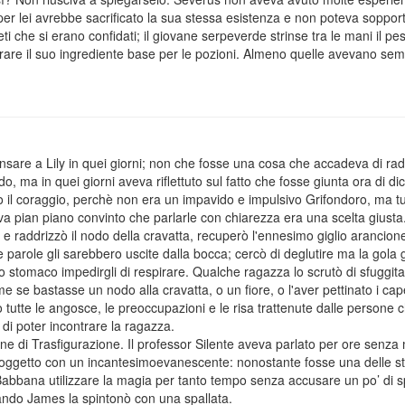
, per lei avrebbe sacrificato la sua stessa esistenza e non poteva soppor
reti che si erano confidati; il giovane serpeverde strinse tra le mani il p
iturare il suo ingrediente base per le pozioni. Almeno quelle avevano s
are a Lily in quei giorni; non che fosse una cosa che accadeva di rado
o, ma in quei giorni aveva riflettuto sul fatto che fosse giunta ora di dic
il coraggio, perchè non era un impavido e impulsivo Grifondoro, ma t
eva pian piano convinto che parlarle con chiarezza era una scelta giusta
e raddrizzò il nodo della cravatta, recuperò l'ennesimo giglio arancion
 parole gli sarebbero uscite dalla bocca; cercò di deglutire ma la gola gli
o stomaco impedirgli di respirare. Qualche ragazza lo scrutò di sfuggit
me se bastasse un nodo alla cravatta, o un fiore, o l'aver pettinato i ca
tutte le angosce, le preoccupazioni e le risa trattenute dalle persone che
 di poter incontrare la ragazza.
ione di Trasfigurazione. Il professor Silente aveva parlato per ore senza 
 oggetto con un incantesimoevanescente: nonostante fosse una delle stre
a Babbana utilizzare la magia per tanto tempo senza accusare un po’ di
quando James la spintonò con una spallata.