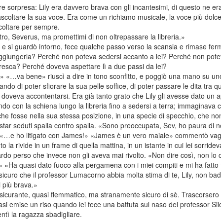
orpresa: Lily era davvero brava con gli incantesimi, di questo ne era
 ascoltare la sua voce. Era come un richiamo musicale, la voce più dol
scoltare per sempre.
, Severus, ma promettimi di non oltrepassare la libreria.»
a e si guardò intorno, fece qualche passo verso la scansia e rimase fe
giungerla? Perché non poteva sedersi accanto a lei? Perché non potev
 fresca? Perché doveva aspettare lì a due passi da lei?
 «…va bene» riuscì a dire in tono sconfitto, e poggiò una mano su uno d
 di poter sfiorare la sua pelle soffice, di poter passare le dita tra quei
a doveva accontentarsi. Era già tanto grato che Lily gli avesse dato u
ndo con la schiena lungo la libreria fino a sedersi a terra; immaginava c
he fosse nella sua stessa posizione, in una specie di specchio, che non 
tar seduti spalla contro spalla. «Sono preoccupata, Sev, ho paura di 
!» «…e ho litigato con James!» «James è un vero maiale» commentò vag
o la rivide in un frame di quella mattina, in un istante in cui lei sorri
ardo perso che invece non gli aveva mai rivolto. «Non dire così, non lo
» «Ha quasi dato fuoco alla pergamena con i miei compiti e mi ha fatto f
curo che il professor Lumacorno abbia molta stima di te, Lily, non bade
i più brava.»
ssicurante, quasi flemmatico, ma stranamente sicuro di sè. Trascorsero 
asi emise un riso quando lei fece una battuta sul naso del professor Si
ntì la ragazza sbadigliare.