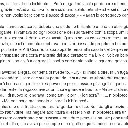
ns, su, è stato un incidente… Però magari mi faccio perdonare offrendot
 grazie!» «Andiamo, Evans, era solo uno spintone!» «Perchè sei un prepo
 io non voglio bere con te il succo di zucca.» «Magari lo correggevo c
ta; James era senza dubbio uno studente brillante e anche un abile gi
ante, si vantava ad ogni occasione del suo talento con la scopa umili
tri la superiorità delle sue capacità. Questo senza considerare che una d
anzia, che ultimamente sembrava non star passando proprio un bel per
 pozioni e le Arti Oscure, la sua appartenenza alla casata dei Serpeverd
no trasparire una certa malignità dal suo carattere ma Lily gli voleva be
o piano, non esitò a corrergli incontro sorridente sotto lo sguardo gelos
vvicinò allegra, contenta di rivederlo. «Lily» si limitò a dire, in un fu
ascondere il fiore che stava portando, e si morse un labbro dall'intern
arò la dose di gentilezza: sapeva che per smussare gli angoli di quel c
unatamente, la ragazza aveva un cuore grande e buono. «Ma se ci siamo vis
ui, di nuovo lo ignorava, come tutti i giorni. «Ieri sera?» «...in bibliotec
?» «Ma non sono mai andata di sera in biblioteca!»
fusione e la frustrazione farsi largo dentro di sé. Non dargli attenzion
o l'abitudine, ma negare addirittura di essersi visti in biblioteca era un 
essere considerato e se riusciva a non dare peso alla banale popolarità,
scorbutico, ma aveva pur sempre una dignità e quella nessuno era autor