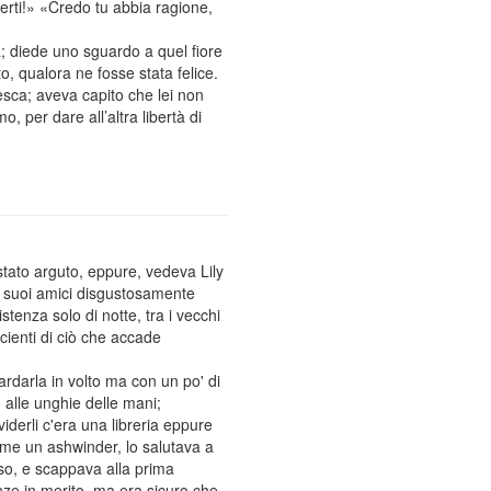
rti!» «Credo tu abbia ragione,
ta; diede uno sguardo a quel fiore
, qualora ne fosse stata felice.
esca; aveva capito che lei non
 per dare all’altra libertà di
stato arguto, eppure, vedeva Lily
i suoi amici disgustosamente
stenza solo di notte, tra i vecchi
cienti di ciò che accade
uardarla in volto ma con un po' di
o alle unghie delle mani;
iderli c'era una libreria eppure
ome un ashwinder, lo salutava a
loso, e scappava alla prima
ze in merito, ma era sicuro che