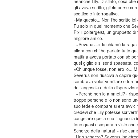
neanche Lily. D'istinto, cosa che 
gli aveva scritto; glielo porse c
scettico e interrogativo.
«Ma questo... Non l'ho scritto io!
Fu solo in quel momento che Sever
Pix il poltergeist, un gruppetto 
migliore amico.
«Severus...» lo chiamò la ragazza
allora con chi ho parlato tutto q
mattina aveva portato con sè per
quel giglio e si sentì spaesata, 
«Chiunque fosse, non ero io... Mi
Severus non riusciva a capire que
sembrava voler vomitare e tornare
dell’angoscia e della disperazion
«Perchè non lo ammetti?» rispose
troppe persone e io non sono uno
suo fedele compare si era avvic
credevi che Lily potesse scrivert
congelare quella sua linguaccia 
tono quasi esasperato visto che
Scherzo della natura! » rise Jam
Uno scherzo? Severus indietreggi