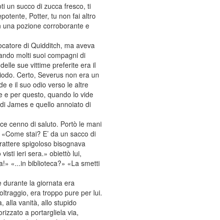
i un succo di zucca fresco, ti
tente, Potter, tu non fai altro
on una pozione corroborante e
ocatore di Quidditch, ma aveva
ando molti suoi compagni di
elle sue vittime preferite era il
iodo. Certo, Severus non era un
e e il suo odio verso le altre
ne e per questo, quando lo vide
o di James e quello annoiato di
gace cenno di saluto. Portò le mani
o. «Come stai? E’ da un sacco di
arattere spigoloso bisognava
ti ieri sera.» obiettò lui,
a!» «...in biblioteca?» «La smetti
e durante la giornata era
oltraggio, era troppo pure per lui.
 alla vanità, allo stupido
izzato a portargliela via,