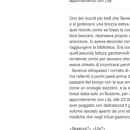
appuntamento con Lily!
Uno dei ricordi più belli che Seve
e si godevano una brezza estiva 
quel ricordo come se fosse la co
farsi beccare, ripensava proprio 
arancione, lo aveva decorato con
raggiungere la biblioteca. Era c
quell’assurda fattura gambemolli 
rendendo conto per davvero che lu
aveva chiesto di incontrarsi perc
Severus oltrepassò i corridoi di
ma rallentò a pochi passi prima d
passare del tempo con la sua ami
come un orologio svizzero, e la s
fosse stata solo un’illusione, per
appuntamento con Lily, alle 23:30
aver poggiato con delicatezza il 
volume lasciato aperto da uno stud
mediche che negli infusi gastrono
«Severus?» «Lily?»