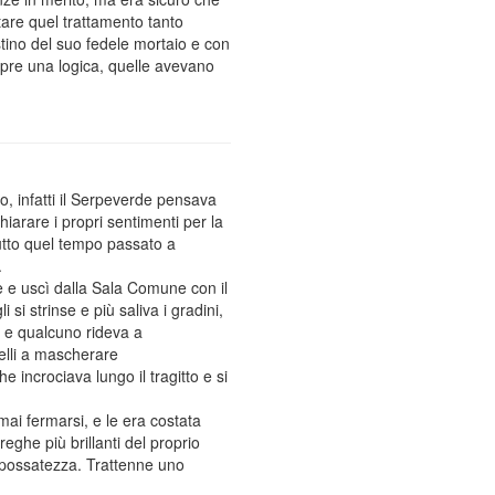
tare quel trattamento tanto
estino del suo fedele mortaio e con
empre una logica, quelle avevano
, infatti il Serpeverde pensava
hiarare i propri sentimenti per la
utto quel tempo passato a
.
e e uscì dalla Sala Comune con il
 si strinse e più saliva i gradini,
a e qualcuno rideva a
pelli a mascherare
 incrociava lungo il tragitto e si
mai fermarsi, e le era costata
ghe più brillanti del proprio
 spossatezza. Trattenne uno