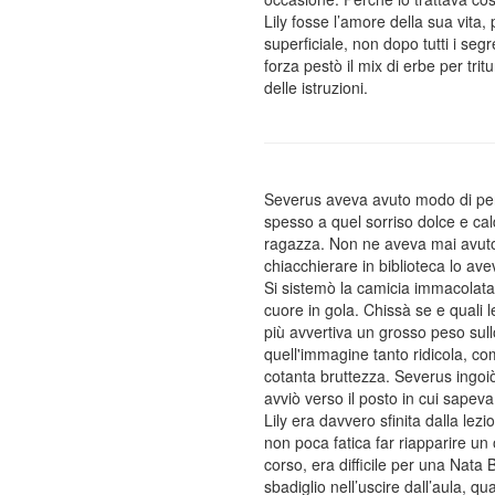
Lily fosse l’amore della sua vita
superficiale, non dopo tutti i seg
forza pestò il mix di erbe per tr
delle istruzioni.
Severus aveva avuto modo di pens
spesso a quel sorriso dolce e cald
ragazza. Non ne aveva mai avuto 
chiacchierare in biblioteca lo av
Si sistemò la camicia immacolata 
cuore in gola. Chissà se e quali le
più avvertiva un grosso peso sull
quell'immagine tanto ridicola, co
cotanta bruttezza. Severus ingoiò 
avviò verso il posto in cui sapeva
Lily era davvero sfinita dalla lez
non poca fatica far riapparire un
corso, era difficile per una Nat
sbadiglio nell’uscire dall’aula, 