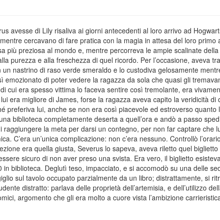
rus avesse di Lily risaliva ai giorni antecedenti al loro arrivo ad Hogwar
mentre cercavano di fare pratica con la magia in attesa del loro pri
sa più preziosa al mondo e, mentre percorreva le ampie scalinate dell
alla purezza e alla freschezza di quel ricordo. Per l’occasione, aveva tr
 un nastrino di raso verde smeraldo e lo custodiva gelosamente mentre 
osì emozionato di poter vedere la ragazza da sola che quasi gli trema
di cui era spesso vittima lo faceva sentire così tremolante, era vivament
i era migliore di James, forse la ragazza aveva capito la veridicità di q
hé preferiva lui, anche se non era così piacevole ed estroverso quanto l’
 una biblioteca completamente deserta a quell’ora e andò a passo spedit
i raggiungere la meta per darsi un contegno, per non far captare che lu
ca. C’era un’unica complicazione: non c’era nessuno. Controllò l’orario
ezione era quella giusta, Severus lo sapeva, aveva riletto quel biglietto
 essere sicuro di non aver preso una svista. Era vero, il biglietto esistev
 in biblioteca. Deglutì teso, impacciato, e si accomodò su una delle sed
giglio sul tavolo occupato parzialmente da un libro; distrattamente, si r
ente distratto: parlava delle proprietà dell’artemisia, e dell’utilizzo del
mici, argomento che gli era molto a cuore vista l’ambizione carrieristi