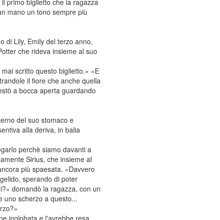
il primo biglietto che la ragazza
o man mano un tono sempre più
 di Lily, Emily del terzo anno,
Potter che rideva insieme al suo
ai scritto questo biglietto.» «E
randole il fiore che anche quella
 restò a bocca aperta guardando
nterno del suo stomaco e
ntiva alla deriva, in balia
negarlo perchè siamo davanti a
tamente Sirius, che insieme al
 ancora più spaesata. «Davvero
 gelido, sperando di poter
qui?» domandò la ragazza, con un
e uno scherzo a questo...
erzo?»
be inglobata e l'avrebbe resa