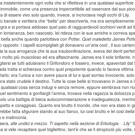
a insistentemente ogni volta che si rifletteva in una qualsiasi superfici
 immobile, come una presenza impercettibile ad osservare dal suo pic
va di essere vivo solo quando, invece, si incrociava negli occhi di Lily.
più banale e veritiera che “bella” per descriverla, ma era semplicemente co
llegra e si portava addosso quel paio di ragguardevoli occhioni verdi ad 
 lontananza, ben nascosto, lei rideva con le sue amiche e correva spens
ì bella anche quando parlottava con Potter.
Quel maledetto James Potte
pposto: i capelli scompigliati gli donavano un’aria cool , il suo carisma
a la sua arroganza che la sua insubordinazione, aveva dei denti perfe
 e molto più muscoloso ed era affascinante. James era il sole brillante, 
arsi se tutti adulavano il Grifondoro e fossero, invece, spaventati dal 
da tratta si schierava contro quel prepotente quando lo faceva vittima di
arlo; era l’unica a non avere paura di lui e quel sorriso innocente, solo
ra stato crudele il destino. Tutte le cose belle si trovavano in James e 
 qualsiasi cosa senza indugi e senza remore, eppure sembrava non riusc
l sentimento a gonfiargli l’anima, trovava nella ragazza la dolcezza 
lo una battigia di bieca autocommiserazione e inadeguatezza, mentre 
petto e coraggioso. Quanto era brutto il mondo, che non era stato in gra
rebbe fatta sfigurare stando al suo fianco, lui così brutto e lei così
bella
a e malinconia.
sera, alle undici e mezzo.
Ti aspetto nella sezione di Erbologia.
- Lily”
S
 si vide recapitare quel bigliettino, tant’è che se li stropicciò più volte