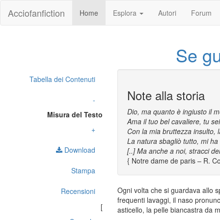
Acciofanfiction
Home
Esplora
Autori
Forum
Se gu
Tabella dei Contenuti
Note alla storia
-
Dio, ma quanto è ingiusto il 
Misura del Testo
Ama il tuo bel cavaliere, tu s
+
Con la mia bruttezza insulto, l
La natura sbagliò tutto, mi ha
Download
[..] Ma anche a noi, stracci del
{ Notre dame de paris – R. Co
Stampa
Ogni volta che si guardava allo s
Recensioni
frequenti lavaggi, il naso pronunc
[
asticello, la pelle biancastra da m