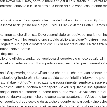
non aveva mai usato, portò le mani a frugarsi nelle tasche e vi estrasse 
on estrema lentezza e lei lo afferrò e lo lesse ad alta voce, assumend
»
us si concentrò su quello che di reale lo stava circondando: il profumo
di tassorosso del primo anno e poi... Sirius Black e James Potter. James 
 «non so che dire, io... Deve esserci stato un equivoco, ma io non ho m
uel tempo? A chi ho regalato uno stupido giglio arancione?» chiese, most
 regalarglielo e per dimostrarle che lui era ancora buono. La ragazza
confusa, senza parole.
 dispiace...»
llo che gli stava capitando, qualcosa di sgradevole si fece spazio all'i
 nel suo antro oscuro, il suo porto sicuro, perchè in quel momento si se
e.
 il Serpeverde, adirato «Puoi dirlo che eri tu, che ora vuoi soltanto 
 stupido grifondoro!» «Sei una stupida serpe, infatti!» intervenne pron
inato ai due. «Sirius?» la ragazza, paradossalmente, sembrava essere
i?» chiese James, ridendo a crepapelle. Severus gli lanciò uno sguardo
indisponente e di metterlo a tacere una buona volta. «E voi cosa fate 
 non sembrava capirci molto di quanto stava accadendo. «Volevamo far
es, seguito dal suo socio e da qualche studente nei paraggi. «Uno sch
ò, tremolante: non era da lui cedere alla rabbia, piuttosto se la sareb