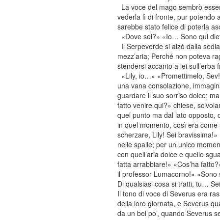
La voce del mago sembrò essere s
vederla lì di fronte, pur potendo
sarebbe stato felice di poterla a
«Dove sei?» «Io… Sono qui dietro
Il Serpeverde si alzò dalla sedi
mezz’aria; Perché non poteva rag
stendersi accanto a lei sull’erba
«Lily, io…» «Promettimelo, Sev!»
una vana consolazione, immaginando
guardare il suo sorriso dolce; m
fatto venire qui?» chiese, scivola
quel punto ma dal lato opposto, c
in quel momento, così era come s
scherzare, Lily! Sei bravissima
nelle spalle; per un unico moment
con quell’aria dolce e quello sgu
fatta arrabbiare!» «Cos’ha fatto?
il professor Lumacorno!» «Sono si
Di qualsiasi cosa si tratti, tu… Se
Il tono di voce di Severus era ra
della loro giornata, e Severus qu
da un bel po’, quando Severus se