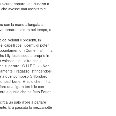
 sicuro, eppure non riusciva a
ce che avesse mai ascoltato e
rmo con la mano allungata a
a tornare indietro nel tempo, e
ei volumi lì presenti, in
 capelli così lucenti, di poter
n appuntamento. «Come mai mi hai
he Lily fosse seduta proprio in
volesse nient'altro che lui
non superare i G.U.F.O.!» «Non
amente il ragazzo, stringendosi
deva a quel pomposo Grifondoro
 conosci bene. E’ solo che mi ha
are una figura terribile con
rà a quello che ha fatto Potter.
circa un paio d’ore a parlare
lente. Era passata la mezzanotte