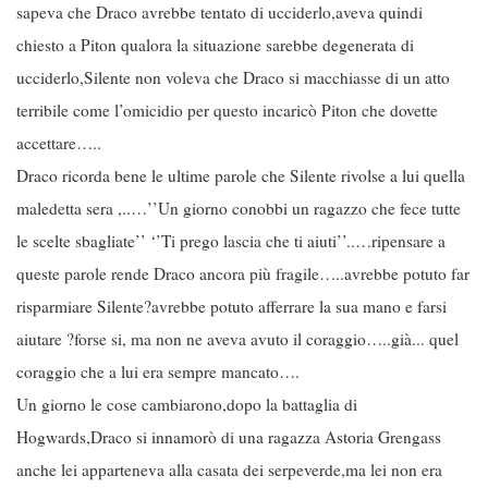
sapeva che Draco avrebbe tentato di ucciderlo,aveva quindi
chiesto a Piton qualora la situazione sarebbe degenerata di
ucciderlo,Silente non voleva che Draco si macchiasse di un atto
terribile come l’omicidio per questo incaricò Piton che dovette
accettare…..
Draco ricorda bene le ultime parole che Silente rivolse a lui quella
maledetta sera ,..…’’Un giorno conobbi un ragazzo che fece tutte
le scelte sbagliate’’ ‘’Ti prego lascia che ti aiuti’’..…ripensare a
queste parole rende Draco ancora più fragile…..avrebbe potuto far
risparmiare Silente?avrebbe potuto afferrare la sua mano e farsi
aiutare ?forse si, ma non ne aveva avuto il coraggio…..già... quel
coraggio che a lui era sempre mancato….
Un giorno le cose cambiarono,dopo la battaglia di
Hogwards,Draco si innamorò di una ragazza Astoria Grengass
anche lei apparteneva alla casata dei serpeverde,ma lei non era