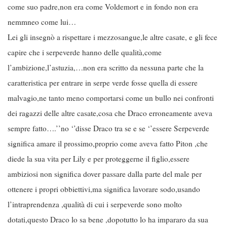
come suo padre,non era come Voldemort e in fondo non era
nemmneo come lui…
Lei gli insegnò a rispettare i mezzosangue,le altre casate, e gli fece
capire che i serpeverde hanno delle qualità,come
l’ambizione,l’astuzia,…non era scritto da nessuna parte che la
caratteristica per entrare in serpe verde fosse quella di essere
malvagio,ne tanto meno comportarsi come un bullo nei confronti
dei ragazzi delle altre casate,cosa che Draco erroneamente aveva
sempre fatto….’’no ‘’disse Draco tra se e se ‘’essere Serpeverde
significa amare il prossimo,proprio come aveva fatto Piton ,che
diede la sua vita per Lily e per proteggerne il figlio,essere
ambiziosi non significa dover passare dalla parte del male per
ottenere i propri obbiettivi,ma significa lavorare sodo,usando
l’intraprendenza ,qualità di cui i serpeverde sono molto
dotati,questo Draco lo sa bene ,dopotutto lo ha impararo da sua