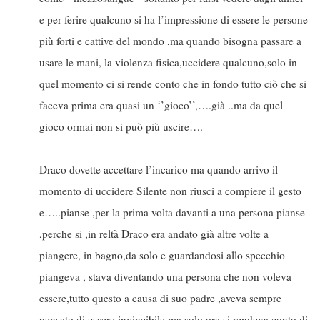
e per ferire qualcuno si ha l’impressione di essere le persone
più forti e cattive del mondo ,ma quando bisogna passare a
usare le mani, la violenza fisica,uccidere qualcuno,solo in
quel momento ci si rende conto che in fondo tutto ciò che si
faceva prima era quasi un ‘’gioco’’,….già ..ma da quel
gioco ormai non si può più uscire….
Draco dovette accettare l’incarico ma quando arrivo il
momento di uccidere Silente non riusci a compiere il gesto
e…..pianse ,per la prima volta davanti a una persona pianse
,perche si ,in reltà Draco era andato già altre volte a
piangere, in bagno,da solo e guardandosi allo specchio
piangeva , stava diventando una persona che non voleva
essere,tutto questo a causa di suo padre ,aveva sempre
pensato di essere invincibile,ma solo ora si rendeva conto di