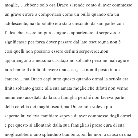
moglie,….ebbene solo ora Draco si rende conto di aver commesso
un grave errore a comportarsi come un bullo quando era un
adolescente,ma dopotutto era stato cresciuto da suo padre con
l’idea che essere un purosangue e appartenere ai serpeverde
significasse per forza dover passare dal lato oscuro,ma non è
cosi,quelli non possono essere definiti serpeverde,non
appartengono a nessuna casata,sono soltanto persone malvagie e
non hanno il diritto di avere una casa,,..se non il posto in un
carcere ...ma Draco capi tutto questo quando ormai la scuola era
finita,soltanto grazie alla sua amata moglie,che difatti non venne
nemmeno accettata dalla sua famiglia perché non faceva parte
della cerchia dei maghi oscuri,ma Draco non voleva più
saperne,lui voleva cambiare,sapeva di aver commesso degli errori
e per questo si allontanò dalla sua famiglia,si prese cura di sua
moglie,ebbero uno splendido bambino,poi lei mori a causa di una