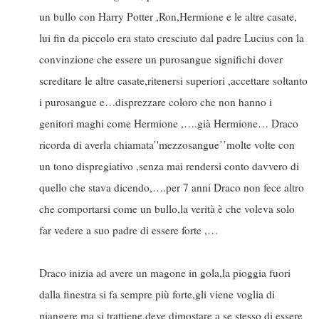
un bullo con Harry Potter ,Ron,Hermione e le altre casate,
lui fin da piccolo era stato cresciuto dal padre Lucius con la
convinzione che essere un purosangue significhi dover
screditare le altre casate,ritenersi superiori ,accettare soltanto
i purosangue e…disprezzare coloro che non hanno i
genitori maghi come Hermione ,….già Hermione… Draco
ricorda di averla chiamata’'mezzosangue’’molte volte con
un tono dispregiativo ,senza mai rendersi conto davvero di
quello che stava dicendo,….per 7 anni Draco non fece altro
che comportarsi come un bullo,la verità è che voleva solo
far vedere a suo padre di essere forte ,…
Draco inizia ad avere un magone in gola,la pioggia fuori
dalla finestra si fa sempre più forte,gli viene voglia di
piangere ma si trattiene,deve dimostare a se stesso di essere