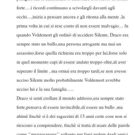
forte….i ricordi continuano a scivolargli davanti agli
occhi…,inizia a pensare ancora e gli ritorna alla mente ,la
prima volta in cui si rese conto di non essere malvagio… fu
quando Voldemort gli ordinò di uccidere Silente, Draco era
sempre stato un bullo,una persona arrogante ma mai un
assassino,forse quella richiesta era troppo per lui,forse solo
in quel momento capi di essere andato troppo oltre,di aver
superato il limite ..ma ormai era troppo tardi,se non avesse
ucciso Silente molto probabilmente Voldemort avrebbe
ucciso lui e la sua famiglia…..
Draco si senti crollare il mondo addosso,era sempre stato
forte,pensava di essere invincibile,di essere un bullo ,ma
ahimè finchè si è dei ragazzini di 13 anni certe cose non si
riescono a comprendere, finchè si tratta di usare delle parole
come ‘’mezzosangue’’ soltanto per farsi vedere dagli amici