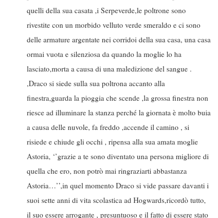
quelli della sua casata ,i Serpeverde,le poltrone sono
rivestite con un morbido velluto verde smeraldo e ci sono
delle armature argentate nei corridoi della sua casa, una casa
ormai vuota e silenziosa da quando la moglie lo ha
lasciato,morta a causa di una maledizione del sangue .
,Draco si siede sulla sua poltrona accanto alla
finestra,guarda la pioggia che scende ,la grossa finestra non
riesce ad illuminare la stanza perché la giornata è molto buia
a causa delle nuvole, fa freddo ,accende il camino , si
risiede e chiude gli occhi , ripensa alla sua amata moglie
Astoria, ‘’grazie a te sono diventato una persona migliore di
quella che ero, non potrò mai ringraziarti abbastanza
Astoria…’’,in quel momento Draco si vide passare davanti i
suoi sette anni di vita scolastica ad Hogwards,ricordò tutto,
il suo essere arrogante , presuntuoso e il fatto di essere stato