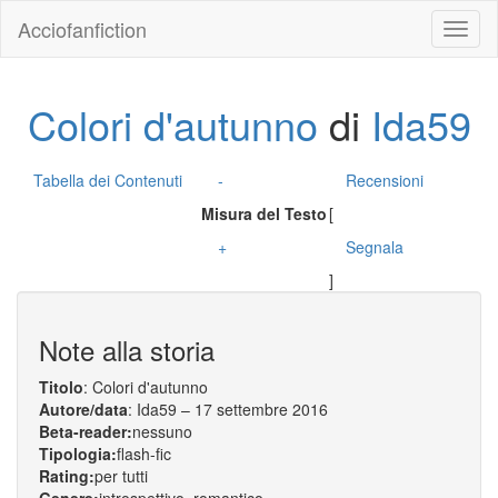
Acciofanfiction
Colori d'autunno
di
Ida59
Tabella dei Contenuti
-
Recensioni
Misura del Testo
[
+
Segnala
]
Note alla storia
Titolo
: Colori d'autunno
Autore/data
: Ida59 – 17 settembre 2016
Beta-reader:
nessuno
Tipologia:
flash-fic
Rating:
per tutti