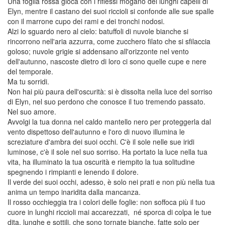
Una foglia rossa gioca con i riflessi mogano dei lunghi capelli di
Elyn, mentre il castano dei suoi riccioli si confonde alle sue spalle
con il marrone cupo dei rami e dei tronchi nodosi.
Alzi lo sguardo nero al cielo: batuffoli di nuvole bianche si
rincorrono nell'aria azzurra, come zucchero filato che si sfilaccia
goloso; nuvole grigie si addensano all'orizzonte nel vento
dell'autunno, nascoste dietro di loro ci sono quelle cupe e nere
del temporale.
Ma tu sorridi.
Non hai più paura dell'oscurità: si è dissolta nella luce del sorriso
di Elyn, nel suo perdono che conosce il tuo tremendo passato.
Nel suo amore.
Avvolgi la tua donna nel caldo mantello nero per proteggerla dal
vento dispettoso dell'autunno e l'oro di nuovo illumina le
screziature d'ambra dei suoi occhi. C'è il sole nelle sue iridi
luminose, c'è il sole nel suo sorriso. Ha portato la luce nella tua
vita, ha illuminato la tua oscurità e riempito la tua solitudine
spegnendo i rimpianti e lenendo il dolore.
Il verde dei suoi occhi, adesso, è solo nei prati e non più nella tua
anima un tempo inaridita dalla mancanza.
Il rosso occhieggia tra i colori delle foglie: non soffoca più il tuo
cuore in lunghi riccioli mai accarezzati, né sporca di colpa le tue
dita, lunghe e sottili, che sono tornate bianche, fatte solo per