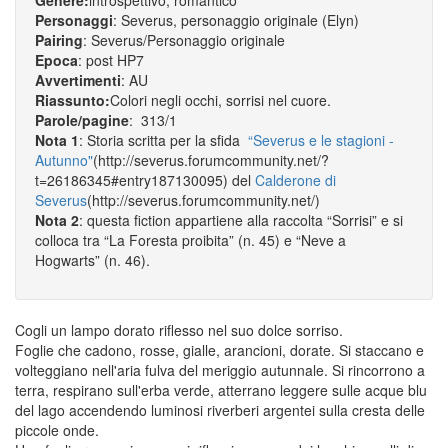
Genere:
introspettivo, romantico
Personaggi
: Severus, personaggio originale (Elyn)
Pairing
: Severus/Personaggio originale
Epoca
: post HP7
Avvertimenti
: AU
Riassunto:
Colori negli occhi, sorrisi nel cuore.
Parole/pagine
: 313/1
Nota 1
: Storia scritta per la sfida
“Severus e le stagioni -
Autunno"
(http://severus.forumcommunity.net/?
t=26186345#entry187130095) del
Calderone di
Severus
(http://severus.forumcommunity.net/)
Nota 2
: questa fiction appartiene alla raccolta “Sorrisi” e si
colloca tra “La Foresta proibita” (n. 45) e “Neve a
Hogwarts” (n. 46).
Cogli un lampo dorato riflesso nel suo dolce sorriso.
Foglie che cadono, rosse, gialle, arancioni, dorate. Si staccano e
volteggiano nell'aria fulva del meriggio autunnale. Si rincorrono a
terra, respirano sull'erba verde, atterrano leggere sulle acque blu
del lago accendendo luminosi riverberi argentei sulla cresta delle
piccole onde.