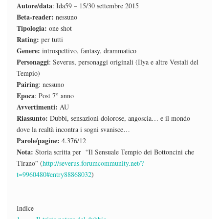
Autore/data
: Ida59 – 15/30 settembre 2015
Beta-reader:
nessuno
Tipologia:
one shot
Rating:
per tutti
Genere:
introspettivo, fantasy, drammatico
Personaggi
: Severus, personaggi originali (Ilya e altre Vestali del
Tempio)
Pairing
: nessuno
Epoca
: Post 7° anno
Avvertimenti:
AU
Riassunto:
Dubbi, sensazioni dolorose, angoscia… e il mondo
dove la realtà incontra i sogni svanisce…
Parole/pagine:
4.376/12
Nota:
Storia scritta per “Il Sensuale Tempio dei Bottoncini che
Tirano” (
http://severus.forumcommunity.net/?
t=9960480#entry88868032
)
Indice