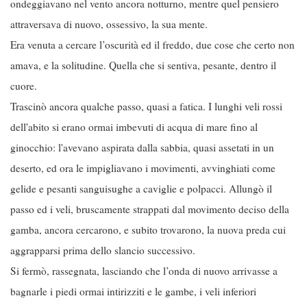
ondeggiavano nel vento ancora notturno, mentre quel pensiero
attraversava di nuovo, ossessivo, la sua mente.
Era venuta a cercare l’oscurità ed il freddo, due cose che certo non
amava, e la solitudine. Quella che si sentiva, pesante, dentro il
cuore.
Trascinò ancora qualche passo, quasi a fatica. I lunghi veli rossi
dell'abito si erano ormai imbevuti di acqua di mare fino al
ginocchio: l'avevano aspirata dalla sabbia, quasi assetati in un
deserto, ed ora le impigliavano i movimenti, avvinghiati come
gelide e pesanti sanguisughe a caviglie e polpacci. Allungò il
passo ed i veli, bruscamente strappati dal movimento deciso della
gamba, ancora cercarono, e subito trovarono, la nuova preda cui
aggrapparsi prima dello slancio successivo.
Si fermò, rassegnata, lasciando che l’onda di nuovo arrivasse a
bagnarle i piedi ormai intirizziti e le gambe, i veli inferiori