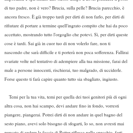
di tuo padre, non è vero? Brucia, sulla pelle? Brucia parecchio, è
ancora fresco. È già troppo tardi per dirti di non farlo, per dirti di
rifiutare di portare a termine quell'ingrato compito che hai da poco
accettato, mostrando tutto l'orgoglio che potevi. Sì, per dirti queste
cose è tardi. Sai già in cuor tuo di non volerlo fare, non ti
nascondo che sarà difficile e ti porterà non poca sofferenza. Fallirai
svariate volte nel tentativo di adempiere alla tua missione, farai del
male a persone innocenti, rischierai, tuo malgrado, di ucciderle.
Forse questo ti farà capire quanto tutto sia sbagliato, ingiusto.
Temi per la tua vita, temi per quella dei tuoi genitori più di ogni
altra cosa, non hai scampo, devi andare fino in fondo, vorresti
piangere, piangerai. Potrei dirti di non andare in quel bagno del
sesto piano, avevi solo bisogno di sfogarti, lo so, non avresti mai
pensato di vedere la faccia di Potter riflessa nello specchio, farti