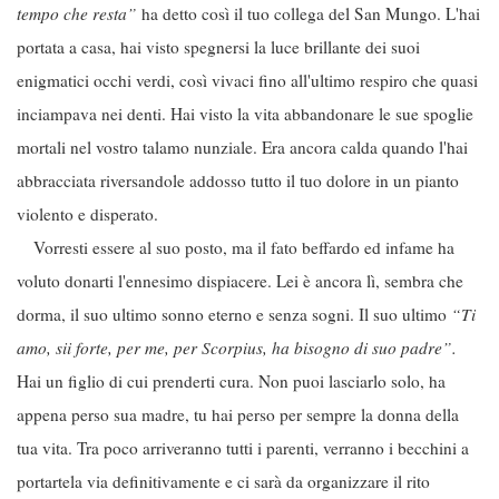
tempo che resta”
ha detto così il tuo collega del San Mungo. L'hai
portata a casa, hai visto spegnersi la luce brillante dei suoi
enigmatici occhi verdi, così vivaci fino all'ultimo respiro che quasi
inciampava nei denti. Hai visto la vita abbandonare le sue spoglie
mortali nel vostro talamo nunziale. Era ancora calda quando l'hai
abbracciata riversandole addosso tutto il tuo dolore in un pianto
violento e disperato.
Vorresti essere al suo posto, ma il fato beffardo ed infame ha
voluto donarti l'ennesimo dispiacere. Lei è ancora lì, sembra che
dorma, il suo ultimo sonno eterno e senza sogni. Il suo ultimo
“Ti
amo, sii forte, per me, per Scorpius, ha bisogno di suo padre”.
Hai un figlio di cui prenderti cura. Non puoi lasciarlo solo, ha
appena perso sua madre, tu hai perso per sempre la donna della
tua vita. Tra poco arriveranno tutti i parenti, verranno i becchini a
portartela via definitivamente e ci sarà da organizzare il rito