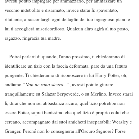
avresti potuto impiegare per ammazzarlo, per ammazzare un
vecchio indebolito e disarmato, invece starai lì: spaventato,
riluttante, a raccontargli ogni dettaglio del tuo ingegnoso piano e
lui ti accoglierà misericordioso. Qualcun altro agirà al tuo posto,
ragazzo, ringrazia tua madre.
Potrei parlarti di quando, l'anno prossimo, ti chiederanno di
identificare un tizio con la faccia deformata, pare da una fattura
pungente. Ti chiederanno di riconoscere in lui Harry Potter, oh,
andiamo
“Non ne sono sicuro...”
, avresti potuto giurare
tranquillamente su Salazar Serpeverde, o su Merlino. Invece starai
lì, dirai che non sei abbastanza sicuro, quel tizio potrebbe non
essere Potter, saprai benissimo che quel tizio è proprio colui che
cercano, accompagnato dai suoi amichetti inseparabili: Weasley e
Granger. Perché non lo consegnerai all'Oscuro Signore? Forse