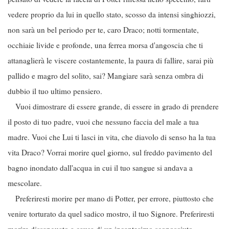
vedere proprio da lui in quello stato, scosso da intensi singhiozzi,
non sarà un bel periodo per te, caro Draco; notti tormentate,
occhiaie livide e profonde, una ferrea morsa d'angoscia che ti
attanaglierà le viscere costantemente, la paura di fallire, sarai più
pallido e magro del solito, sai? Mangiare sarà senza ombra di
dubbio il tuo ultimo pensiero.
Vuoi dimostrare di essere grande, di essere in grado di prendere
il posto di tuo padre, vuoi che nessuno faccia del male a tua
madre. Vuoi che Lui ti lasci in vita, che diavolo di senso ha la tua
vita Draco? Vorrai morire quel giorno, sul freddo pavimento del
bagno inondato dall'acqua in cui il tuo sangue si andava a
mescolare.
Preferiresti morire per mano di Potter, per errore, piuttosto che
venire torturato da quel sadico mostro, il tuo Signore. Preferiresti