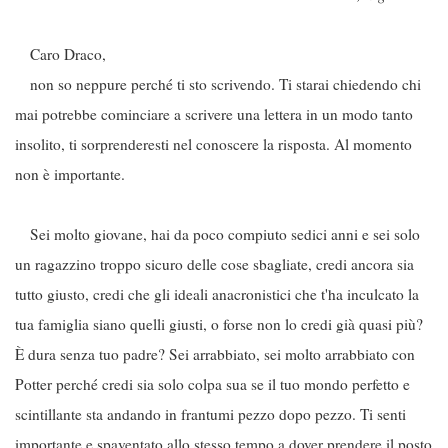
Caro Draco,
non so neppure perché ti sto scrivendo. Ti starai chiedendo chi
mai potrebbe cominciare a scrivere una lettera in un modo tanto
insolito, ti sorprenderesti nel conoscere la risposta. Al momento
non è importante.
Sei molto giovane, hai da poco compiuto sedici anni e sei solo
un ragazzino troppo sicuro delle cose sbagliate, credi ancora sia
tutto giusto, credi che gli ideali anacronistici che t'ha inculcato la
tua famiglia siano quelli giusti, o forse non lo credi già quasi più?
È dura senza tuo padre? Sei arrabbiato, sei molto arrabbiato con
Potter perché credi sia solo colpa sua se il tuo mondo perfetto e
scintillante sta andando in frantumi pezzo dopo pezzo. Ti senti
importante e spaventato allo stesso tempo a dover prendere il posto