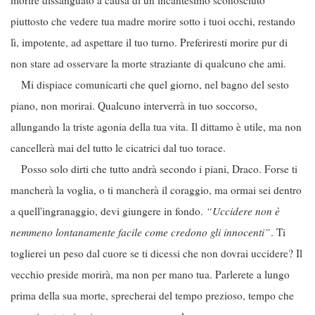
morire dissanguato a causa di un incantesimo sconosciuto
piuttosto che vedere tua madre morire sotto i tuoi occhi, restando
lì, impotente, ad aspettare il tuo turno. Preferiresti morire pur di
non stare ad osservare la morte straziante di qualcuno che ami.
Mi dispiace comunicarti che quel giorno, nel bagno del sesto
piano, non morirai. Qualcuno interverrà in tuo soccorso,
allungando la triste agonia della tua vita. Il dittamo è utile, ma non
cancellerà mai del tutto le cicatrici dal tuo torace.
Posso solo dirti che tutto andrà secondo i piani, Draco. Forse ti
mancherà la voglia, o ti mancherà il coraggio, ma ormai sei dentro
a quell'ingranaggio, devi giungere in fondo.
“Uccidere non è
nemmeno lontanamente facile come credono gli innocenti”
. Ti
toglierei un peso dal cuore se ti dicessi che non dovrai uccidere? Il
vecchio preside morirà, ma non per mano tua. Parlerete a lungo
prima della sua morte, sprecherai del tempo prezioso, tempo che