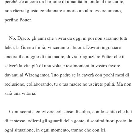
perché c'è ancora un barlume di umanità in fondo al tuo cuore,
non riterrai giusto condannare a morte un altro essere umano,
perfino Potter.
No, Draco, gli anni che vivrai da oggi in poi non saranno tutti
felici, la Guerra finirà, vinceranno i buoni. Dovrai ringraziare
ancora il coraggio di tua madre, dovrai ringraziare Potter che ti
salverà la vita più di una volta e testimonierà in vostro favore
davanti al Wizengamot. Tuo padre se la caverà con pochi mesi di
reclusione, collaborando, tu e tua madre ne uscirete puliti. Ma non
sarà una vittoria.
Comincerai a convivere col senso di colpa, con lo schifo che hai
di te stesso, odierai gli sguardi della gente, ti sentirai fuori posto, in
ogni situazione, in ogni momento, tranne che con lei.