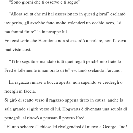
“Sono giorni che ti osservo e ti seguo”
“Allora sei tu che mi hai ossessionato in questi giorni” esclamò
inviperita, gli avrebbe fatto molto volentieri un occhio nero, “si,
ma fammi finire” la interruppe lui.
Era così serio che Hermione non si azzardò a parlare, non l’aveva
mai visto così.
“Ti ho seguito e mandato tutti quei regali perché mio fratello
Fred è follemente innamorato di te” esclamò svelando l’arcano.
La ragazza rimase a bocca aperta, non sapendo se credergli o
ridergli in faccia.
Si girò di scatto verso il ragazzo appena tirato in causa, anche la
sala grande si girò verso di lui, Hogwarts è diventata una scuola di
pettegoli, si ritrovò a pensare il povero Fred.
“E’ uno scherzo?” chiese lei rivolgendosi di nuovo a George, “no!