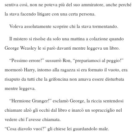
sentiva così, non ne poteva più del suo ammiratore, anche perché
la stava facendo litigare con una certa persona.
Voleva assolutamente scoprire chi la stava tormentando.
Il mistero si risolse da solo una mattina a colazione quando
George Weasley le si parò davanti mentre leggeva un libro.
“Pessimo errore!” sussurrò Ron, “prepariamoci al peggio!”
mormorò Harry, intorno alla ragazza si era formato il vuoto, era
risaputo da tutti che la grifoncina non amava essere disturbata
mentre leggeva.
“Hermione Granger!” esclamò George, la riccia sentendosi
chiamare alzò gli occhi dal libro e inarcò un sopracciglio nel
vedere chi l’avesse chiamata.
“Cosa diavolo vuoi?” gli chiese lei guardandolo male.