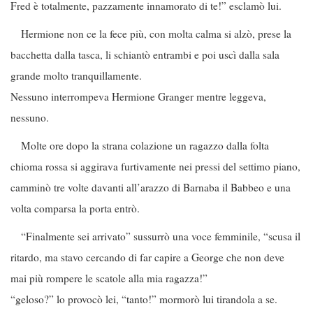
Fred è totalmente, pazzamente innamorato di te!” esclamò lui.
Hermione non ce la fece più, con molta calma si alzò, prese la
bacchetta dalla tasca, li schiantò entrambi e poi uscì dalla sala
grande molto tranquillamente.
Nessuno interrompeva Hermione Granger mentre leggeva,
nessuno.
Molte ore dopo la strana colazione un ragazzo dalla folta
chioma rossa si aggirava furtivamente nei pressi del settimo piano,
camminò tre volte davanti all’arazzo di Barnaba il Babbeo e una
volta comparsa la porta entrò.
“Finalmente sei arrivato” sussurrò una voce femminile, “scusa il
ritardo, ma stavo cercando di far capire a George che non deve
mai più rompere le scatole alla mia ragazza!”
“geloso?” lo provocò lei, “tanto!” mormorò lui tirandola a se.