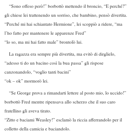
“Sono offeso però!” borbottò mettendo il broncio, “E perché?”
gli chiese lei trattenendo un sorriso, che bambino, pensò divertita.
“Perché mi hai schiantato Hermione”, lei scoppiò a ridere, “ma
l’ho fatto per mantenere le apparenze Fred”
“lo so, ma mi hai fatto male” brontolò lui.
La ragazza era sempre più divertita, ma evitò di dirglielo,
“adesso ti do un bacino così la bua passa” gli rispose
canzonandolo, “voglio tanti bacini”
“ok – ok” mormorò lei.
“Se George prova a rimandarti lettere al posto mio, lo uccido!”
borbottò Fred mentre ripensava allo scherzo che il suo caro
fratellino gli aveva tirato.
“Zitto e baciami Weasley!” esclamò la riccia afferrandolo per il
colletto della camicia e baciandolo.