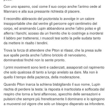
Con uno spasmo, così come il suo corpo anche l’animo cede al
Mannaro e alla sua pressante richiesta di piacere.
Il recondito abbraccio del pozionista lo avvolge in un calore
insopportabile che dal ventre gli percorre ogni centimetro del
corpo, ed ansimando Lupin abbandona anche l’altro polso e gli
afferra i fianchi, scosso da un fremito che lo costringe a mordersi
il labbro per trattenersi, i muscoli tesi sotto la pelle sudata tanto
da mettere in risalto i tendini.
Trova la forza di attendere che Piton si rilassi, che la presa sulle
sue spalle perda anche l’ultimo briciolo di nervosismo,
dominandosi finché non lo sente pronto.
I primi movimenti sono lenti e cadenzati, assaporati col rapimento
che solo qualcosa di tanto a lungo anelato sa dare. Ma non è
quello il tempo della pazienza, della moderazione.
Quando Piton inarca la schiena bisbigliando il suo nome, Lupin
rischia di perdere la testa: la risposta è inarticolata e soffocata dal
respiro che torna a farsi affannoso, specchio delle sensazioni e
pulsioni che sempre più freneticamente li dominano e lo spingono
a muoversi col vigore che solo un bisogno disperato sa infondere.