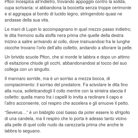
Piton incespica all’indietro, trovando appoggio contro la solida,
cupa scrivania: vi abbandona la boccetta senza troppe cerimonie
e si aggrappa al bordo di lucido legno, stringendolo quasi ne
andasse della sua vita.
Le mani di Lupin lo accompagnano in quel mezzo passo indietro;
le dita fremono sulla stoffa nera prima che quelle della destra
inizino a salire arrivando al collo, dove insinuandosi fra le lunghe
ciocche trovano l’orlo dell’alto colletto, andando a sfiorare la pelle.
Un brivido scuote Piton, che si morde le labbra e dopo un attimo
di esitazione chiude gli occhi, abbandonandosi al tocco del suo
collega con un singulto.
Il mannaro sorride, ma è un sorriso a mezza bocca, di
compiacimento: il sorriso del predatore. Fa scivolare le dita fino
alla nuca, solleticandogli il collo mentre con la sinistra slaccia il
colletto: quella mano fra i capelli lo invita a reclinare il capo e
l’altro acconsente, col respiro che accelera e gli smuove il petto.
“Severus…” è un bisbiglio così basso da poter essere lo sfrigolio
di una candela, ma il respiro che lo porta è adesso tanto vicino
alla pelle di quel collo nudo da carezzarla prima che anche le
labbra lo seguano.