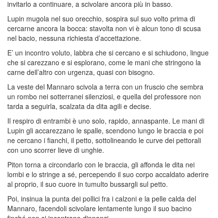
invitarlo a continuare, a scivolare ancora più in basso.
Lupin mugola nel suo orecchio, sospira sul suo volto prima di
cercarne ancora la bocca: stavolta non vi è alcun tono di scusa
nel bacio, nessuna richiesta d’accettazione.
E’ un incontro voluto, labbra che si cercano e si schiudono, lingue
che si carezzano e si esplorano, come le mani che stringono la
carne dell’altro con urgenza, quasi con bisogno.
La veste del Mannaro scivola a terra con un fruscio che sembra
un rombo nei sotterranei silenziosi, e quella del professore non
tarda a seguirla, scalzata da dita agili e decise.
Il respiro di entrambi è uno solo, rapido, annaspante. Le mani di
Lupin gli accarezzano le spalle, scendono lungo le braccia e poi
ne cercano i fianchi, il petto, sottolineando le curve dei pettorali
con uno scorrer lieve di unghie.
Piton torna a circondarlo con le braccia, gli affonda le dita nei
lombi e lo stringe a sé, percependo il suo corpo accaldato aderire
al proprio, il suo cuore in tumulto bussargli sul petto.
Poi, insinua la punta dei pollici fra i calzoni e la pelle calda del
Mannaro, facendoli scivolare lentamente lungo il suo bacino