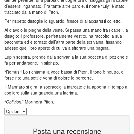
dei Serpeverde, una parola che coglie ora di sfuggita gli fa capire
d’essersi ingannato. Fra tante altre parole, il nome “Lily” è stato
tracciato dalla mano di Piton.
Per rispetto distoglie lo sguardo, finisce di allacciarsi il colletto.
Al diavolo le pieghe della veste. Si passa una mano fra i capelli, a
disagio: il professore, perfettamente vestito, ha raccolto la sua
bacchetta ed è tornato dall’altra parte della scrivania, fissando
adesso quel libro aperto di cui va a sfiorare una pagina.
Lupin sospira, prende dalla scrivania la sua boccetta di pozione e
fa per andarsene, in silenzio.
“Remus.” Lo richiama la voce bassa di Piton. Il tono è neutro, o
forse no: una sottile vena di dolore lo percorre.
Il Mannaro si gira, a sopracciglia inarcate e fa appena in tempo a
cogliere sulla sua guancia una lacrima.
“
Oblivion
.” Mormora Piton.
Posta una recensione