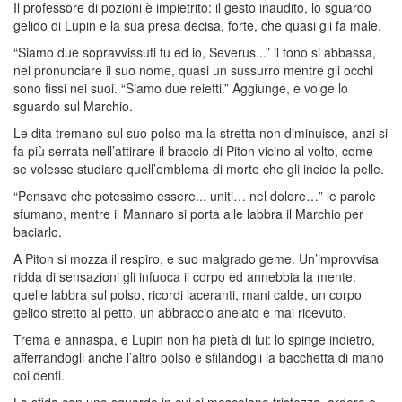
Il professore di pozioni è impietrito: il gesto inaudito, lo sguardo
gelido di Lupin e la sua presa decisa, forte, che quasi gli fa male.
“Siamo due sopravvissuti tu ed io, Severus...” il tono si abbassa,
nel pronunciare il suo nome, quasi un sussurro mentre gli occhi
sono fissi nei suoi. “Siamo due reietti.” Aggiunge, e volge lo
sguardo sul Marchio.
Le dita tremano sul suo polso ma la stretta non diminuisce, anzi si
fa più serrata nell’attirare il braccio di Piton vicino al volto, come
se volesse studiare quell’emblema di morte che gli incide la pelle.
“Pensavo che potessimo essere... uniti… nel dolore…” le parole
sfumano, mentre il Mannaro si porta alle labbra il Marchio per
baciarlo.
A Piton si mozza il respiro, e suo malgrado geme. Un’improvvisa
ridda di sensazioni gli infuoca il corpo ed annebbia la mente:
quelle labbra sul polso, ricordi laceranti, mani calde, un corpo
gelido stretto al petto, un abbraccio anelato e mai ricevuto.
Trema e annaspa, e Lupin non ha pietà di lui: lo spinge indietro,
afferrandogli anche l’altro polso e sfilandogli la bacchetta di mano
coi denti.