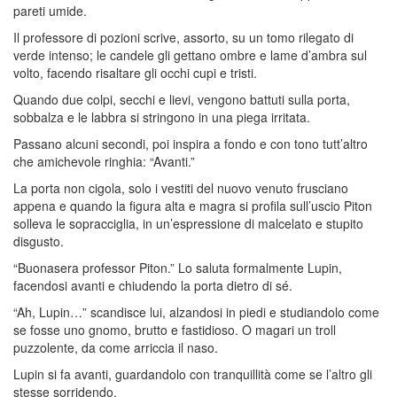
pareti umide.
Il professore di pozioni scrive, assorto, su un tomo rilegato di
verde intenso; le candele gli gettano ombre e lame d’ambra sul
volto, facendo risaltare gli occhi cupi e tristi.
Quando due colpi, secchi e lievi, vengono battuti sulla porta,
sobbalza e le labbra si stringono in una piega irritata.
Passano alcuni secondi, poi inspira a fondo e con tono tutt’altro
che amichevole ringhia: “Avanti.”
La porta non cigola, solo i vestiti del nuovo venuto frusciano
appena e quando la figura alta e magra si profila sull’uscio Piton
solleva le sopracciglia, in un’espressione di malcelato e stupito
disgusto.
“Buonasera professor Piton.” Lo saluta formalmente Lupin,
facendosi avanti e chiudendo la porta dietro di sé.
“Ah, Lupin…” scandisce lui, alzandosi in piedi e studiandolo come
se fosse uno gnomo, brutto e fastidioso. O magari un troll
puzzolente, da come arriccia il naso.
Lupin si fa avanti, guardandolo con tranquillità come se l’altro gli
stesse sorridendo.