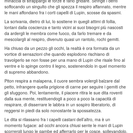
minaccia di strappargli le forze e farlo gridare. Stringe i denti
soffocando un singulto che gli spezza il respiro affannato, mentre
le mani affondano fra i corti capelli di Lupin, scosse da spasmi.
La scrivania, dietro di lui, lo sostiene in quegli attimi di follia,
lontani dalla coscienza e tanto vicini ai suoi bisogni più nascosti
da ardergli le membra come fuoco, da farlo tremare e da
mescolargli al respiro, divenuto quasi un rantolo, rochi gemiti.
Ha chiuso da un pezzo gli occhi, la realtà è ora formata da un
vortice di sensazioni che quando esplodono rischiano di
travolgerlo se non fosse per una mano di Lupin che risale fino al
ventre e lo spinge contro il legno, sostenendolo in quel momento
di supremo abbandono.
Piton respira a malapena, il cuore sembra volergli balzare dal
petto, infrangere quella prigione di carne per seguire i gemiti che
gli sfuggono. Poi, lentamente, il piacere ritira le sue dita roventi
dalla sua mente, restituendogli a poco a poco la capacità di
respirare, di disserrare le labbra in un sospiro liberatorio, di
reggersi in piedi da solo nonostante la spossatezza.
Le dita si rilassano fra i capelli castani dell’altro, ma è un
momento fugace: ad occhi ancora chiusi sente le mani di Lupin
scorrergli lungo le gambe ed afferrarlo per le cosce, sollevandolo.