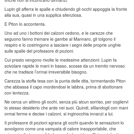
finché non si incontrano dinnanzi.
Lupin gli afferra le spalle e chiudendo gli occhi appoggia la fronte
alla sua, quasi in una supplica silenziosa.
E Piton lo accontenta.
Uno ad uno i bottoni dei calzoni cedono, e le carezze che
seguono fanno tremare le gambe al Mannaro, gli tolgono il
respiro e lo costringono a lasciare i segni delle proprie unghie
sulle spalle del professore di pozioni.
Cui presto vengono rivolte le medesime attenzioni: Lupin fa
scivolare rapide le mani in basso, scosse da un tremito nervoso
che ne tradisce l’ormai irreversibile bisogno.
Carezza la stoffa tesa con la punta delle dita, tormentando Piton
che abbassa il capo mordendosi le labbra, prima di sbottonare
con lentezza.
Ne cerca un attimo gli occhi, senza più alcun sorriso, per cogliervi
lo stesso desiderio che arde nei suoi. Quindi, sfilandogli con mani
ormai ferme e decise i calzoni, si inginocchia innanzi a lui.
Il professore di pozioni sgrana gli occhi quando le sensazioni lo
avvolgono come una vampata di calore insopportabile, che