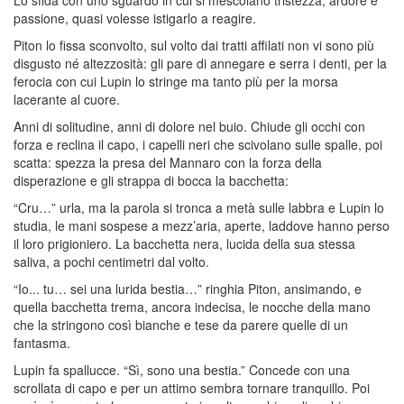
Lo sfida con uno sguardo in cui si mescolano tristezza, ardore e
passione, quasi volesse istigarlo a reagire.
Piton lo fissa sconvolto, sul volto dai tratti affilati non vi sono più
disgusto né altezzosità: gli pare di annegare e serra i denti, per la
ferocia con cui Lupin lo stringe ma tanto più per la morsa
lacerante al cuore.
Anni di solitudine, anni di dolore nel buio. Chiude gli occhi con
forza e reclina il capo, i capelli neri che scivolano sulle spalle, poi
scatta: spezza la presa del Mannaro con la forza della
disperazione e gli strappa di bocca la bacchetta:
“Cru…” urla, ma la parola si tronca a metà sulle labbra e Lupin lo
studia, le mani sospese a mezz’aria, aperte, laddove hanno perso
il loro prigioniero. La bacchetta nera, lucida della sua stessa
saliva, a pochi centimetri dal volto.
“Io... tu… sei una lurida bestia…” ringhia Piton, ansimando, e
quella bacchetta trema, ancora indecisa, le nocche della mano
che la stringono così bianche e tese da parere quelle di un
fantasma.
Lupin fa spallucce. “Sì, sono una bestia.” Concede con una
scrollata di capo e per un attimo sembra tornare tranquillo. Poi