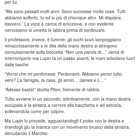
per lui.
“Ma sono passati molti anni. Sono successe molte cose. Tutti
abbiamo sofferto, tu ed io più di chiunque altro. Mi dispiace,
davvero.” La voce è carica di emozione, e con evidente
nervosismo si umetta le labbra prima di continuare.
Il professore, invece, è furente: gli occhi scuri lampeggiano
minacciosamente e le dita della mano destra si stringono
convulsamente sulla boccetta “Non una parola di…” cerca di
interromperlo ma Lupin fa un passo avanti, le mani scivolano fuori
dalle tasche.
“Vorrei che mi perdonassi. Perdonami. Abbiamo perso tutto,
vero? La famiglia, la casa, gli amici… James e L…”
“Adesso basta!” sbotta Piton, fremente di rabbia.
Tutto avviene in un secondo: istintivamente, con la mano destra
occupata è la sinistra a correre alla bacchetta e ad estrarla,
sollevandola come per colpire.
Ma Lupin lo precede, agguantandogli il polso con la destra e
tirandogli giù la manica con un movimento brusco della sinistra,
denudando il Marchio.