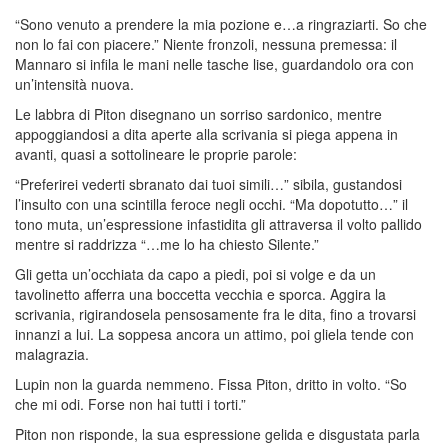
“Sono venuto a prendere la mia pozione e…a ringraziarti. So che
non lo fai con piacere.” Niente fronzoli, nessuna premessa: il
Mannaro si infila le mani nelle tasche lise, guardandolo ora con
un’intensità nuova.
Le labbra di Piton disegnano un sorriso sardonico, mentre
appoggiandosi a dita aperte alla scrivania si piega appena in
avanti, quasi a sottolineare le proprie parole:
“Preferirei vederti sbranato dai tuoi simili…” sibila, gustandosi
l’insulto con una scintilla feroce negli occhi. “Ma dopotutto…” il
tono muta, un’espressione infastidita gli attraversa il volto pallido
mentre si raddrizza “…me lo ha chiesto Silente.”
Gli getta un’occhiata da capo a piedi, poi si volge e da un
tavolinetto afferra una boccetta vecchia e sporca. Aggira la
scrivania, rigirandosela pensosamente fra le dita, fino a trovarsi
innanzi a lui. La soppesa ancora un attimo, poi gliela tende con
malagrazia.
Lupin non la guarda nemmeno. Fissa Piton, dritto in volto. “So
che mi odi. Forse non hai tutti i torti.”
Piton non risponde, la sua espressione gelida e disgustata parla