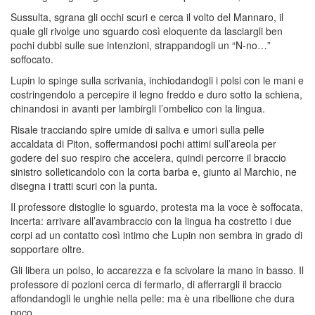
Sussulta, sgrana gli occhi scuri e cerca il volto del Mannaro, il
quale gli rivolge uno sguardo così eloquente da lasciargli ben
pochi dubbi sulle sue intenzioni, strappandogli un “N-no…”
soffocato.
Lupin lo spinge sulla scrivania, inchiodandogli i polsi con le mani e
costringendolo a percepire il legno freddo e duro sotto la schiena,
chinandosi in avanti per lambirgli l’ombelico con la lingua.
Risale tracciando spire umide di saliva e umori sulla pelle
accaldata di Piton, soffermandosi pochi attimi sull’areola per
godere del suo respiro che accelera, quindi percorre il braccio
sinistro solleticandolo con la corta barba e, giunto al Marchio, ne
disegna i tratti scuri con la punta.
Il professore distoglie lo sguardo, protesta ma la voce è soffocata,
incerta: arrivare all’avambraccio con la lingua ha costretto i due
corpi ad un contatto così intimo che Lupin non sembra in grado di
sopportare oltre.
Gli libera un polso, lo accarezza e fa scivolare la mano in basso. Il
professore di pozioni cerca di fermarlo, di afferrargli il braccio
affondandogli le unghie nella pelle: ma è una ribellione che dura
poco.