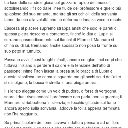
La luce delle candele gioca col guizzare rapido dei muscoli,
sottolineando il fisico dalle linee fluide del professore e quello più
spigoloso del suo amante, mentre gli scricchiolii della scrivania
fanno da eco alla voluttà che ne deforma e innalza voce e respiro.
L’ascesa al piacere supremo strappa ansiti che solo le pareti di
spessa pietra riescono a contenere, finché le dita di Lupin si
serrano spasmodicamente sui fianchi di Piton e il Mannaro si
china su di lui, tremando finché spossato non posa la fronte sul
suo petto in tumulto.
Passano avvinti così lunghi minuti, ancora congiunti nei corpi che
tuttavia iniziano a perdere il calore e la tensione dell’atto di
passione: infine Piton lascia la presa sulle braccia di Lupin e
questo si solleva, ne cerca lo sguardo ma gli occhi scuri dell’altro
si distolgono, la bocca è stretta in una piega amara.
Il silenzio aleggia come un velo di pudore, o forse di vergogna,
sopra i due: rivestendosi il professore non parla, non lo guarda; il
Mannaro si riabbottona in silenzio, e l’occhio gli cade sul tomo
ancora aperto sulla scrivania, laddove la follia appena terminata
non l’ha raggiunto.
Se prima il colore del tomo l’aveva indotto a pensare ad un libro