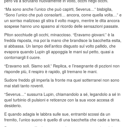
però và a scrutarlo nuovamente in volto, occhi negli occhi.
“Ma sono anche l’unico che può capirti, Severus…” bisbiglia,
“Sono l’unico che può consolarti… ancora, come quella volta…” e
un sorriso malizioso gli stira il volto magro, mentre le dita ancora
sospese hanno uno spasmo al ricordo delle sensazioni passate.
Piton socchiude gli occhi, minaccioso. “Eravamo giovani.” è la
fredda risposta, ma poi la mano che brandisce la bacchetta esita,
si abbassa. Un lampo dell’antico disgusto sul volto pallido, che
evapora quando Lupin gli appoggia le mani sul petto, quasi a
contornargli il cuore.
“Eravamo soli. Siamo soli.” Replica, e l’insegnante di pozioni non
risponde più, il respiro è rapido, gli tremano le mani.
Sudore freddo gli imperla la fronte ma quei sotterranei non sono
mai stati tanto roventi.
“Severus…” sussurra Lupin, chiamandolo a sé, legandolo a sé in
quel turbinio di pulsioni e reticenze con la sua voce accesa di
desiderio.
E quando adagia le labbra sulle sue, entrambi scossi da un
fremito, l’unico suono è quello di una bacchetta che cade a terra.