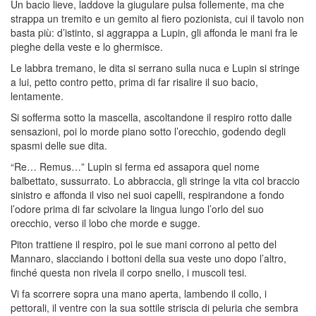
Un bacio lieve, laddove la giugulare pulsa follemente, ma che
strappa un tremito e un gemito al fiero pozionista, cui il tavolo non
basta più: d’istinto, si aggrappa a Lupin, gli affonda le mani fra le
pieghe della veste e lo ghermisce.
Le labbra tremano, le dita si serrano sulla nuca e Lupin si stringe
a lui, petto contro petto, prima di far risalire il suo bacio,
lentamente.
Si sofferma sotto la mascella, ascoltandone il respiro rotto dalle
sensazioni, poi lo morde piano sotto l’orecchio, godendo degli
spasmi delle sue dita.
“Re… Remus…” Lupin si ferma ed assapora quel nome
balbettato, sussurrato. Lo abbraccia, gli stringe la vita col braccio
sinistro e affonda il viso nei suoi capelli, respirandone a fondo
l’odore prima di far scivolare la lingua lungo l’orlo del suo
orecchio, verso il lobo che morde e sugge.
Piton trattiene il respiro, poi le sue mani corrono al petto del
Mannaro, slacciando i bottoni della sua veste uno dopo l’altro,
finché questa non rivela il corpo snello, i muscoli tesi.
Vi fa scorrere sopra una mano aperta, lambendo il collo, i
pettorali, il ventre con la sua sottile striscia di peluria che sembra