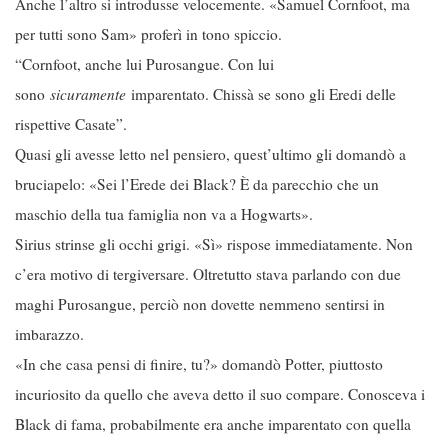
Anche l’altro si introdusse velocemente. «Samuel Cornfoot, ma
per tutti sono Sam» proferì in tono spiccio.
“Cornfoot, anche lui Purosangue. Con lui
sono
sicuramente
imparentato. Chissà se sono gli Eredi delle
rispettive Casate”.
Quasi gli avesse letto nel pensiero, quest’ultimo gli domandò a
bruciapelo: «Sei l’Erede dei Black? È da parecchio che un
maschio della tua famiglia non va a Hogwarts».
Sirius strinse gli occhi grigi. «Sì» rispose immediatamente. Non
c’era motivo di tergiversare. Oltretutto stava parlando con due
maghi Purosangue, perciò non dovette nemmeno sentirsi in
imbarazzo.
«In che casa pensi di finire, tu?» domandò Potter, piuttosto
incuriosito da quello che aveva detto il suo compare. Conosceva i
Black di fama, probabilmente era anche imparentato con quella