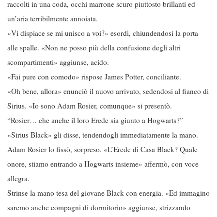
raccolti in una coda, occhi marrone scuro piuttosto brillanti ed
un’aria terribilmente annoiata.
«Vi dispiace se mi unisco a voi?» esordì, chiundendosi la porta
alle spalle. «Non ne posso più della confusione degli altri
scompartimenti» aggiunse, acido.
«Fai pure con comodo» rispose James Potter, conciliante.
«Oh bene, allora» enunciò il nuovo arrivato, sedendosi al fianco di
Sirius. «Io sono Adam Rosier, comunque» si presentò.
“Rosier… che anche il loro Erede sia giunto a Hogwarts?”
«Sirius Black» gli disse, tendendogli immediatamente la mano.
Adam Rosier lo fissò, sorpreso. «L’Erede di Casa Black? Quale
onore, stiamo entrando a Hogwarts insieme» affermò, con voce
allegra.
Strinse la mano tesa del giovane Black con energia. «Ed immagino
saremo anche compagni di dormitorio» aggiunse, strizzando