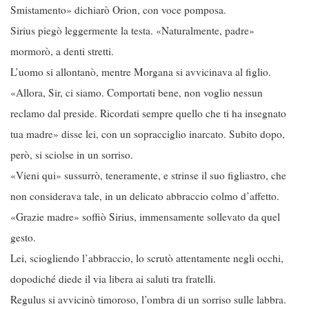
Smistamento» dichiarò Orion, con voce pomposa.
Sirius piegò leggermente la testa. «Naturalmente, padre»
mormorò, a denti stretti.
L’uomo si allontanò, mentre Morgana si avvicinava al figlio.
«Allora, Sir, ci siamo. Comportati bene, non voglio nessun
reclamo dal preside. Ricordati sempre quello che ti ha insegnato
tua madre» disse lei, con un sopracciglio inarcato. Subito dopo,
però, si sciolse in un sorriso.
«Vieni qui» sussurrò, teneramente, e strinse il suo figliastro, che
non considerava tale, in un delicato abbraccio colmo d’affetto.
«Grazie madre» soffiò Sirius, immensamente sollevato da quel
gesto.
Lei, sciogliendo l’abbraccio, lo scrutò attentamente negli occhi,
dopodiché diede il via libera ai saluti tra fratelli.
Regulus si avvicinò timoroso, l’ombra di un sorriso sulle labbra.