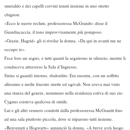
smeraldo e dei capelli corvini tenuti insieme in uno stretto
chignon.
«Ecco le nuove reclute, professoressa McGranitt» disse il
Guardiacaccia, il tono improvvisamente più pomposo.
«Grazie, Hagrid» gli si rivolse la donna. «Da qui in avanti me ne
occupo io».
Fece loro un segno, e tutti quanti la seguirono in silenzio, mentre li
conduceva attraverso la Sala d’Ingresso.
Sirius si guardò intorno, sbalordito. Era enorme, con un soffitto
altissimo e molte finestre strette ed ogivali. Non aveva mai visto
una stanza del genere, nemmeno nella residenza estiva di suo zio
Cygnus esisteva qualcosa di simile.
Lui e gli altri vennero condotti dalla professoressa McGranitt fino
ad una sala piuttosto piccola, dove si stiparono tutti insieme.
«Benvenuti a Hogwarts» annunciò la donna. «A breve avrà luogo