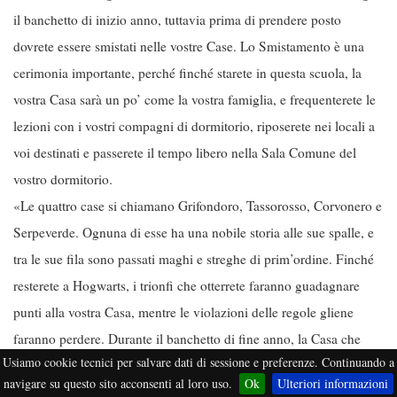
il banchetto di inizio anno, tuttavia prima di prendere posto
dovrete essere smistati nelle vostre Case. Lo Smistamento è una
cerimonia importante, perché finché starete in questa scuola, la
vostra Casa sarà un po’ come la vostra famiglia, e frequenterete le
lezioni con i vostri compagni di dormitorio, riposerete nei locali a
voi destinati e passerete il tempo libero nella Sala Comune del
vostro dormitorio.
«Le quattro case si chiamano Grifondoro, Tassorosso, Corvonero e
Serpeverde. Ognuna di esse ha una nobile storia alle sue spalle, e
tra le sue fila sono passati maghi e streghe di prim’ordine. Finché
resterete a Hogwarts, i trionfi che otterrete faranno guadagnare
punti alla vostra Casa, mentre le violazioni delle regole gliene
faranno perdere. Durante il banchetto di fine anno, la Casa che
Usiamo cookie tecnici per salvare dati di sessione e preferenze. Continuando a
avrà totalizzato più punti sarà premiata con una Coppa delle Case,
navigare su questo sito acconsenti al loro uso.
Ok
Ulteriori informazioni
che costituisce un grande onore. Mi auguro vivamente che saprete