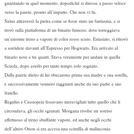
guardando in quel momento, dopodiché si diresse a passo veloce
verso la parete, pronto all’impatto. Che non vi fu.
Sirius attraversò la pietra come se fosse stato un fantasma, e si
trovò sulla piattaforma di un binario fumoso, dove torreggiava
un’enorme treno a vapore di color rosso scuro. Estasiato, si ritrovò
a sorridere davanti all’Espresso per Hogwarts. Era arrivato al
binario nove e tre quarti. Stava veramente per andare in quella
Scuola, dopo averlo per tanto tempo solo sognato.
Dalla parete dietro di lui sbucarono prima sua madre e sua sorella,
e successivamente vennero raggiunti anche da suo padre e suo
fratello.
Regulus e Cassiopeia fissavano meravigliati tutto quello che li
circondava, gli occhi sgranati. Morgana rivolse un sorriso
affettuoso al treno sbuffante vapore, ed anche negli occhi
dell’altero Orion si era accesa una scintilla di malinconia.