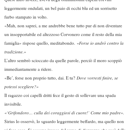
leggermente ondulati, un bel paio di occhi blu ed un sorrisetto
furbo stampato in volto.
«Mah, non saprei, a me andrebbe bene tutto pur di non diventare
un insopportabile ed altezzoso Corvonero come il resto della mia
famiglia» rispose quello, meditabondo.
«Forse io andrò contro la
tradizione.»
L’altro sembrò scioccato da quelle parole, perciò il moro scoppiò
immediantamente a ridere.
«Be’, forse non proprio tutto, dai. E tu?
Dove vorresti finire, se
potessi scegliere?»
Il ragazzo coi capelli dritti fece il gesto di sollevare una spada
invisibile.
«‘Grifondoro… culla dei coraggiosi di cuore!’ Come mio padre».
Sirius lo osservò, lo sguardo leggermente beffardo, ma quello non