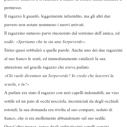
permesso.
Il ragazzo li guardò, leggermente infastidito, ma gli altri due
parvero non notare nemmeno i nuovi arrivati.
Il ragazzino untuoso parve rincuorato dal sorrisino dell’amica, ed
esalò:
«Speriamo che tu sia una Serpeverde».
Sirius quasi sobbalzò a quelle parole. Anche uno dei due ragazzini
al suo fianco le sentì, ed immediatamente catalizzò la sua
attenzione sul gracile ragazzo che aveva parlato.
«Chi vuole diventare un Serpeverde? Io credo che lascerei la
scuola, e tu?»
A parlare era stato il ragazzo con neri capelli indomabili, un viso
sottile ed un paio di occhi nocciola, incorniciati da degli occhiali
rotondi; la sua domanda era rivolta al suo compare, seduto di
fianco, che si era mollemente abbandonato sul suo sedile.
Quest’altro invece, aveva degli ordinatissimi capelli corvini