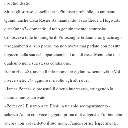
l’occhio destro.
Sirius gli sorrise, conciliante. «Piuttosto probabile, lo ammetto.
Quindi anche Casa Rosier sta mandando il suo Erede a Hogwarts
quest’anno?» domandò, il tono genuinamente incuriosito.
Conosceva tutte le famiglie di Purosangue britanniche, grazie agli
insegnamenti di suo padre, ma non aveva mai parlato con nessun
ragazzo della sua età appartenente ad una di esse. Meno che mai
qualcuno nella sua stessa condizione.
Adam rise. «Sì, anche il mio momento è giunto» sentenziò. «Voi
invece siete…?» aggiunse, rivolto agli altri due.
«James Potter» si presentò il diretto interessato, stringendo la
mano al nuovo arrivato.
«Potter eh? E siamo a tre Eredi in un solo scompartimento»
scherzò Adam con voce leggera, prima di rivolgersi all’ultimo che
ancora non aveva detto il suo nome. James sorrise leggermente.