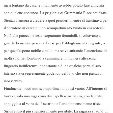
mesi lontano da casa, e finalmente avrebbe potuto fare amicizia
con qualche coetaneo. La prigionia di Grimmauld Place era finita.
Stentava ancora a credere a quei pensieri, mentre si trascinava per
il corridoio in cerca di uno scompartimento vuoto in cui sedersi.
Notò che parecchie teste, soprattutto femminili, si voltavano a
guardarlo mentre passava. Forse per l’abbigliamento elegante, o
per quell’aspetto nobile e bello, ma stava attirando l’attenzione di
molti su di sé. Continuò a camminare in maniera altezzosa
fingendo indifferenza; nonostante ciò, da qualche parte al suo
interno stava segretamente godendo del fatto che non passava
inosservato.
Finalmente, trovò uno scompartimento quasi vuoto. All’interno si
trovava solo una ragazzina dai capelli rosso scuro, con la testa
appoggiata al vetro del finestrino e l’aria immensamente triste.
Sirius entrò il più silenziosamente possibile. La ragazza si voltò un