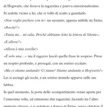
di Hogwarts, che fissava la ragazzina e pareva emozionatissimo.
Si sedette vicino a lei, che si voltò di scatto a guardarlo.
«Non voglio parlare con te»
un sussurro, appena udibile da Sirius.
«Perché?»
«Tunia mi… mi odia. Perché abbiamo letto la lettera di Silente».
«E allora?»
«Allora è mia sorella!»
«È solo una…»
ma il ragazzo lasciò quella frase in sospeso. Prese
un respiro profondo, e proseguì, con un sorriso eccitato.
«Ma ci stiamo andando! Ci siamo! Stiamo andando a Hogwarts!»
Lei si asciugò gli occhi, e un sorriso tremulo apparve sulle sue
labbra.
In quel momento, la porta dello scompartimento venne aperta per
l’ennesima volta, ed entrarono due ragazzini, facendo tra l’altro
piuttosto chiasso, e si sedettero a fianco di Sirius, senza chiedere il