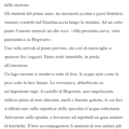
della stazione.
Gli studenti del primo anno, tra mormorii eccitati e passi frettolosi,
vennero condotti dal Guardiacaccia lungo la stradina. Ad un certo
punto l’omone enunciò ad alta voce: «Alla prossima curva, vista
panoramica su Hogwarts».
Una volta arrivati al punto previsto, dei cori di meraviglia si
sparsero fra i ragazzi. Sirius restò immobile, in preda
all’emozione.
Un lago enorme si stendeva sotto di loro, le acque nere come la
pece sotto la luce lunare. Lo sovrastava, abbarbicato su
un’imponente rupe, il castello di Hogwarts, uno stupefacente
edificio pieno di torri altissime, merli e finestre gotiche, le cui luci
si riflettevano sulla superficie dello specchio d’acqua sottostante.
Arrivarono sulla sponda, e trovarono ad aspettarli un gran numero
di barchette. Il loro accompagnatore li ammonì di non andare più