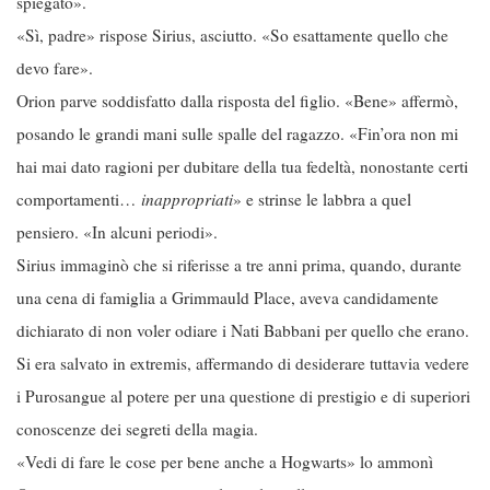
spiegato».
«Sì, padre» rispose Sirius, asciutto. «So esattamente quello che
devo fare».
Orion parve soddisfatto dalla risposta del figlio. «Bene» affermò,
posando le grandi mani sulle spalle del ragazzo. «Fin’ora non mi
hai mai dato ragioni per dubitare della tua fedeltà, nonostante certi
comportamenti…
inappropriati
» e strinse le labbra a quel
pensiero. «In alcuni periodi».
Sirius immaginò che si riferisse a tre anni prima, quando, durante
una cena di famiglia a Grimmauld Place, aveva candidamente
dichiarato di non voler odiare i Nati Babbani per quello che erano.
Si era salvato in extremis, affermando di desiderare tuttavia vedere
i Purosangue al potere per una questione di prestigio e di superiori
conoscenze dei segreti della magia.
«Vedi di fare le cose per bene anche a Hogwarts» lo ammonì