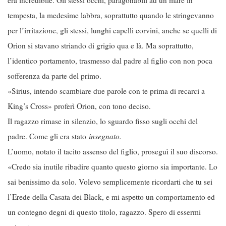
era incredibile. Gli stessi occhi, paragonabili ad un mare in
tempesta, la medesime labbra, soprattutto quando le stringevanno
per l’irritazione, gli stessi, lunghi capelli corvini, anche se quelli di
Orion si stavano striando di grigio qua e là. Ma soprattutto,
l’identico portamento, trasmesso dal padre al figlio con non poca
sofferenza da parte del primo.
«Sirius, intendo scambiare due parole con te prima di recarci a
King’s Cross» proferì Orion, con tono deciso.
Il ragazzo rimase in silenzio, lo sguardo fisso sugli occhi del
padre. Come gli era stato
insegnato.
L’uomo, notato il tacito assenso del figlio, proseguì il suo discorso.
«Credo sia inutile ribadire quanto questo giorno sia importante. Lo
sai benissimo da solo. Volevo semplicemente ricordarti che tu sei
l’Erede della Casata dei Black, e mi aspetto un comportamento ed
un contegno degni di questo titolo, ragazzo. Spero di essermi