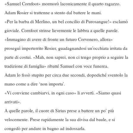
«Samuel Cornfoot» mormorò laconicamente il quarto ragazzo.
Adam Rosier si trattenne a stento dal battere le mani.
«Per la barba di Merlino, un bel concilio di Purosangue!» esclamò
gioviale. Cornfoot strinse lievemente le labbra a quelle parole.
«Immagino di avere di fronte un futuro Corvonero, allora»
proseguì imperterrito Rosier, guadagnandosi un’occhiata irritata da
parte di costui. «Mah, non saprei, non ci tengo proprio a seguire la
tradizione di famiglia» ribatté Samuel con voce funerea.
Adam lo fissò stupito per circa due secondi, dopodiché sventolo la
mano come a dire ‘non importa’.
«Vi conviene cambiarvi, in ogni caso» li avvertì. «Siamo quasi
arrivati».
A quelle parole, il cuore di Sirius prese a battere un po’ più
velocemente. Prese rapidamente la sua divisa dal baule, e si
congedò per andare in bagno ad indossarla.