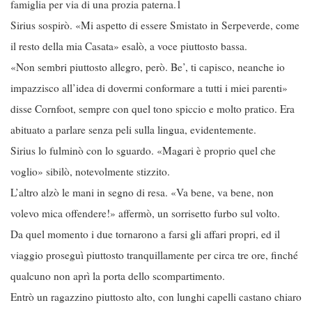
famiglia per via di una prozia paterna.1
Sirius sospirò. «Mi aspetto di essere Smistato in Serpeverde, come
il resto della mia Casata» esalò, a voce piuttosto bassa.
«Non sembri piuttosto allegro, però. Be’, ti capisco, neanche io
impazzisco all’idea di dovermi conformare a tutti i miei parenti»
disse Cornfoot, sempre con quel tono spiccio e molto pratico. Era
abituato a parlare senza peli sulla lingua, evidentemente.
Sirius lo fulminò con lo sguardo. «Magari è proprio quel che
voglio» sibilò, notevolmente stizzito.
L’altro alzò le mani in segno di resa. «Va bene, va bene, non
volevo mica offendere!» affermò, un sorrisetto furbo sul volto.
Da quel momento i due tornarono a farsi gli affari propri, ed il
viaggio proseguì piuttosto tranquillamente per circa tre ore, finché
qualcuno non aprì la porta dello scompartimento.
Entrò un ragazzino piuttosto alto, con lunghi capelli castano chiaro