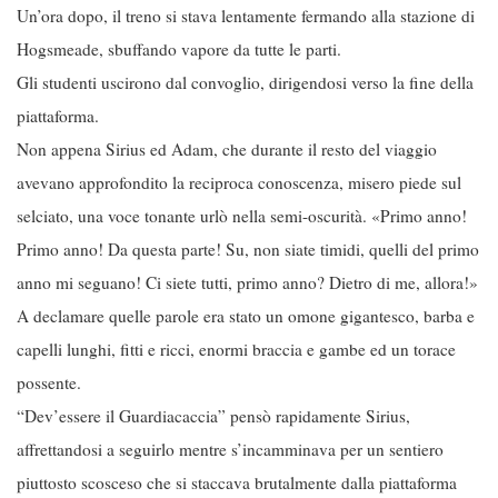
Un’ora dopo, il treno si stava lentamente fermando alla stazione di
Hogsmeade, sbuffando vapore da tutte le parti.
Gli studenti uscirono dal convoglio, dirigendosi verso la fine della
piattaforma.
Non appena Sirius ed Adam, che durante il resto del viaggio
avevano approfondito la reciproca conoscenza, misero piede sul
selciato, una voce tonante urlò nella semi-oscurità. «Primo anno!
Primo anno! Da questa parte! Su, non siate timidi, quelli del primo
anno mi seguano! Ci siete tutti, primo anno? Dietro di me, allora!»
A declamare quelle parole era stato un omone gigantesco, barba e
capelli lunghi, fitti e ricci, enormi braccia e gambe ed un torace
possente.
“Dev’essere il Guardiacaccia” pensò rapidamente Sirius,
affrettandosi a seguirlo mentre s’incamminava per un sentiero
piuttosto scosceso che si staccava brutalmente dalla piattaforma