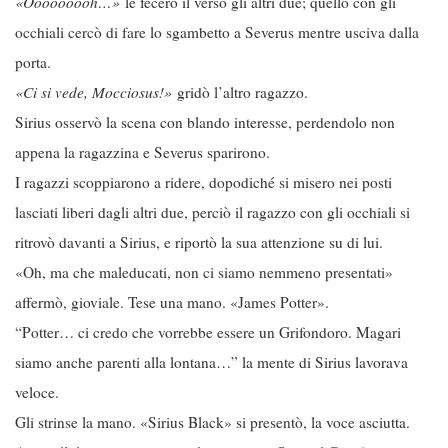
«Ooooooooh…»
le fecero il verso gli altri due; quello con gli
occhiali cercò di fare lo sgambetto a Severus mentre usciva dalla
porta.
«Ci si vede, Mocciosus!»
gridò l’altro ragazzo.
Sirius osservò la scena con blando interesse, perdendolo non
appena la ragazzina e Severus sparirono.
I ragazzi scoppiarono a ridere, dopodiché si misero nei posti
lasciati liberi dagli altri due, perciò il ragazzo con gli occhiali si
ritrovò davanti a Sirius, e riportò la sua attenzione su di lui.
«Oh, ma che maleducati, non ci siamo nemmeno presentati»
affermò, gioviale. Tese una mano. «James Potter».
“Potter… ci credo che vorrebbe essere un Grifondoro. Magari
siamo anche parenti alla lontana…” la mente di Sirius lavorava
veloce.
Gli strinse la mano. «Sirius Black» si presentò, la voce asciutta.