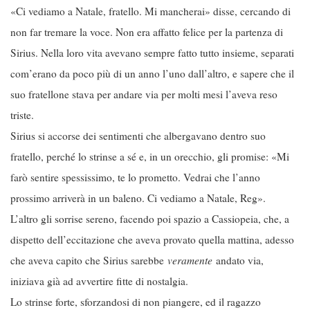
«Ci vediamo a Natale, fratello. Mi mancherai» disse, cercando di
non far tremare la voce. Non era affatto felice per la partenza di
Sirius. Nella loro vita avevano sempre fatto tutto insieme, separati
com’erano da poco più di un anno l’uno dall’altro, e sapere che il
suo fratellone stava per andare via per molti mesi l’aveva reso
triste.
Sirius si accorse dei sentimenti che albergavano dentro suo
fratello, perché lo strinse a sé e, in un orecchio, gli promise: «Mi
farò sentire spessissimo, te lo prometto. Vedrai che l’anno
prossimo arriverà in un baleno. Ci vediamo a Natale, Reg».
L’altro gli sorrise sereno, facendo poi spazio a Cassiopeia, che, a
dispetto dell’eccitazione che aveva provato quella mattina, adesso
che aveva capito che Sirius sarebbe
veramente
andato via,
iniziava già ad avvertire fitte di nostalgia.
Lo strinse forte, sforzandosi di non piangere, ed il ragazzo