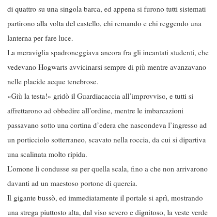
di quattro su una singola barca, ed appena si furono tutti sistemati
partirono alla volta del castello, chi remando e chi reggendo una
lanterna per fare luce.
La meraviglia spadroneggiava ancora fra gli incantati studenti, che
vedevano Hogwarts avvicinarsi sempre di più mentre avanzavano
nelle placide acque tenebrose.
«Giù la testa!» gridò il Guardiacaccia all’improvviso, e tutti si
affrettarono ad obbedire all’ordine, mentre le imbarcazioni
passavano sotto una cortina d’edera che nascondeva l’ingresso ad
un porticciolo sotterraneo, scavato nella roccia, da cui si dipartiva
una scalinata molto ripida.
L’omone li condusse su per quella scala, fino a che non arrivarono
davanti ad un maestoso portone di quercia.
Il gigante bussò, ed immediatamente il portale si aprì, mostrando
una strega piuttosto alta, dal viso severo e dignitoso, la veste verde