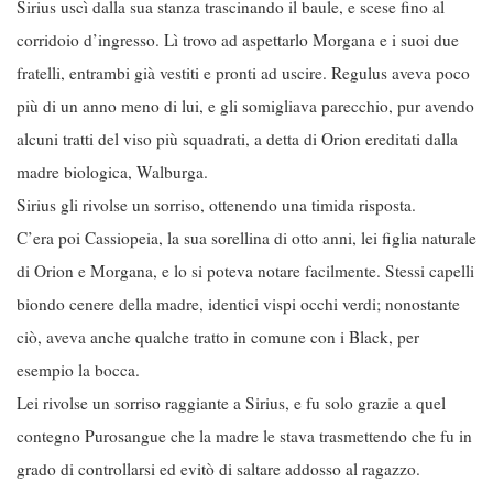
Sirius uscì dalla sua stanza trascinando il baule, e scese fino al
corridoio d’ingresso. Lì trovo ad aspettarlo Morgana e i suoi due
fratelli, entrambi già vestiti e pronti ad uscire. Regulus aveva poco
più di un anno meno di lui, e gli somigliava parecchio, pur avendo
alcuni tratti del viso più squadrati, a detta di Orion ereditati dalla
madre biologica, Walburga.
Sirius gli rivolse un sorriso, ottenendo una timida risposta.
C’era poi Cassiopeia, la sua sorellina di otto anni, lei figlia naturale
di Orion e Morgana, e lo si poteva notare facilmente. Stessi capelli
biondo cenere della madre, identici vispi occhi verdi; nonostante
ciò, aveva anche qualche tratto in comune con i Black, per
esempio la bocca.
Lei rivolse un sorriso raggiante a Sirius, e fu solo grazie a quel
contegno Purosangue che la madre le stava trasmettendo che fu in
grado di controllarsi ed evitò di saltare addosso al ragazzo.