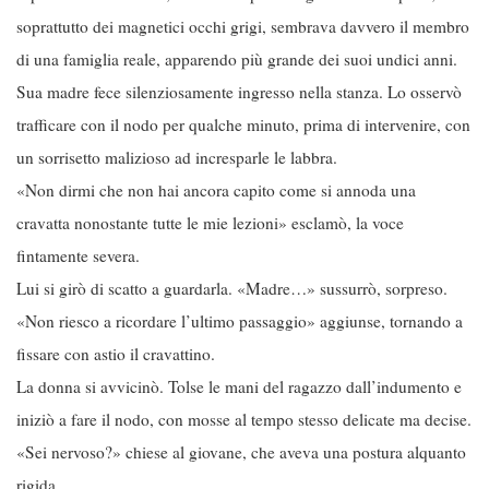
soprattutto dei magnetici occhi grigi, sembrava davvero il membro
di una famiglia reale, apparendo più grande dei suoi undici anni.
Sua madre fece silenziosamente ingresso nella stanza. Lo osservò
trafficare con il nodo per qualche minuto, prima di intervenire, con
un sorrisetto malizioso ad incresparle le labbra.
«Non dirmi che non hai ancora capito come si annoda una
cravatta nonostante tutte le mie lezioni» esclamò, la voce
fintamente severa.
Lui si girò di scatto a guardarla. «Madre…» sussurrò, sorpreso.
«Non riesco a ricordare l’ultimo passaggio» aggiunse, tornando a
fissare con astio il cravattino.
La donna si avvicinò. Tolse le mani del ragazzo dall’indumento e
iniziò a fare il nodo, con mosse al tempo stesso delicate ma decise.
«Sei nervoso?» chiese al giovane, che aveva una postura alquanto
rigida.