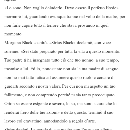
«Lo sono. Non voglio deluderlo. Devo essere il perfetto Erede»
mormorò lui, guardando ovunque tranne nel volto della madre, per
non farle capire tutto il terrore che stava provando in quel
momento.
Morgana Black sospirò. «Sirius Black» declamò, con voce
solenne. «Sei stato preparato per tutta la vita a questo momento.
Tuo padre ti ha insegnato tutto ciò che tuo nonno, a suo tempo,
trasmise a lui. Ed io, nonostante non sia la tua madre di sangue,
non ho mai fatto fatica ad assumere questo ruolo e cercare di
guidarti secondo i nostri valori. Per cui non mi aspetto un tuo
fallimento, e non comprendo perché tu sia tanto preoccupato.
Orion sa essere esigente e severo, lo so, ma sono sicura che lo
renderai fiero delle tue azioni» e detto questo, terminò il suo
lavoro col cravattino, annodandolo a regola d’arte.
Sirius deglutì. Le parole di sua madre non l’avevano affatto