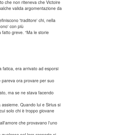
to che non riteneva che Victoire
qualche valida argomentazione da
iniscono 'traditore' chi, nella
gono' con più
a fatto greve. “Ma le storie
fatica, era arrivato ad esporsi
he pareva ora provare per suo
cato, ma se ne stava facendo
a assieme. Quando lui e Sirius si
 cui solo chi è troppo giovane
e all'amore che provavano l'uno
 qualcosa nel loro rapporto si