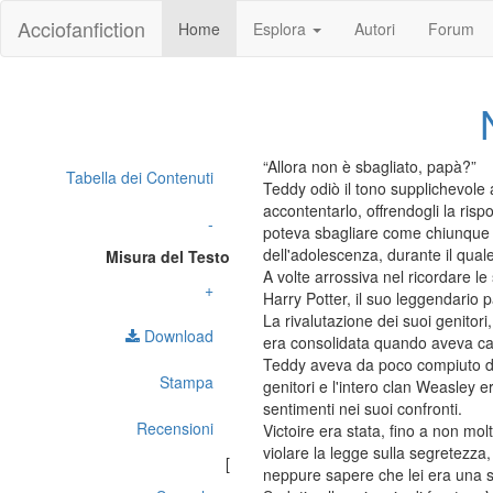
Acciofanfiction
Home
Esplora
Autori
Forum
“Allora non è sbagliato, papà?”
Tabella dei Contenuti
Teddy odiò il tono supplichevole
accontentarlo, offrendogli la risp
-
poteva sbagliare come chiunque al
dell'adolescenza, durante il qua
Misura del Testo
A volte arrossiva nel ricordare le
+
Harry Potter, il suo leggendario p
La rivalutazione dei suoi genitori
Download
era consolidata quando aveva cap
Teddy aveva da poco compiuto dic
Stampa
genitori e l'intero clan Weasley 
sentimenti nei suoi confronti.
Recensioni
Victoire era stata, fino a non m
violare la legge sulla segretezza
[
neppure sapere che lei era una s