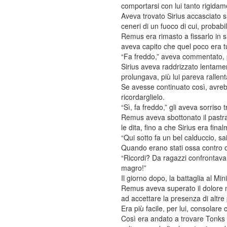
comportarsi con lui tanto rigida
Aveva trovato Sirius accasciato s
ceneri di un fuoco di cui, probabi
Remus era rimasto a fissarlo in s
aveva capito che quel poco era tut
“Fa freddo,” aveva commentato, p
Sirius aveva raddrizzato lentamen
prolungava, più lui pareva rallent
Se avesse continuato così, avre
ricordarglielo.
“Sì, fa freddo,” gli aveva sorriso
Remus aveva sbottonato il pastra
le dita, fino a che Sirius era fin
“Qui sotto fa un bel calduccio, sa
Quando erano stati ossa contro os
“Ricordi? Da ragazzi confrontava
magro!”
Il giorno dopo, la battaglia al Min
Remus aveva superato il dolore n
ad accettare la presenza di altre
Era più facile, per lui, consolare
Così era andato a trovare Tonks a