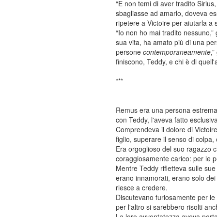
“E non temi di aver tradito Siri
sbagliasse ad amarlo, doveva ess
ripetere a Victoire per aiutarla a
“Io non ho mai tradito nessuno,” g
sua vita, ha amato più di una pers
persone
contemporaneamente
,”
finiscono, Teddy, e chi è di quel
***
Remus era una persona estremamen
con Teddy, l'aveva fatto esclusi
Comprendeva il dolore di Victoire
figlio, superare il senso di colpa
Era orgoglioso del suo ragazzo 
coraggiosamente carico: per le p
Mentre Teddy rifletteva sulle sue
erano innamorati, erano solo dei r
riesce a credere.
Discutevano furiosamente per le s
per l'altro si sarebbero risolti a
La loro avventatezza aveva porta