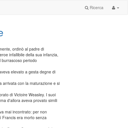
Ricerca
e
mente, ordinò al padre di
oe infallibile della sua infanzia,
el burrascoso periodo
, aveva elevato a gesta degne di
ra arrivata con la maturazione e si
ato di Victoire Weasley. I suoi
ma d'allora aveva provato simili
va mai incontrato: per non
osì Francis era morto senza