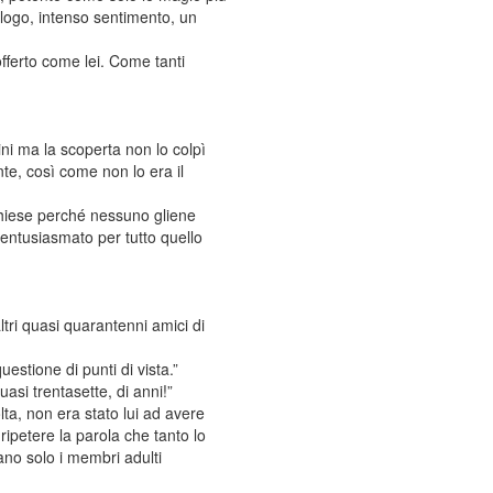
ogo, intenso sentimento, un
fferto come lei. Come tanti
ni ma la scoperta non lo colpì
e, così come non lo era il
chiese perché nessuno gliene
 entusiasmato per tutto quello
ltri quasi quarantenni amici di
estione di punti di vista.”
asi trentasette, di anni!”
ta, non era stato lui ad avere
 ripetere la parola che tanto lo
ano solo i membri adulti