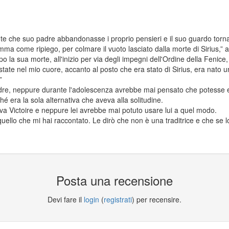
e che suo padre abbandonasse i proprio pensieri e il suo guardo torna
 come ripiego, per colmare il vuoto lasciato dalla morte di Sirius,” a
 la sua morte, all'inizio per via degli impegni dell'Ordine della Fenice, 
'estate nel mio cuore, accanto al posto che era stato di Sirius, era nato 
”
e, neppure durante l'adolescenza avrebbe mai pensato che potesse es
 era la sola alternativa che aveva alla solitudine.
 Victoire e neppure lei avrebbe mai potuto usare lui a quel modo.
 quello che mi hai raccontato. Le dirò che non è una traditrice e che se 
Posta una recensione
Devi fare il
login
(
registrati
) per recensire.