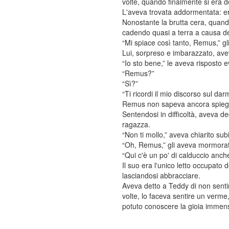
volte, quando finalmente si era d
L'aveva trovata addormentata: era 
Nonostante la brutta cera, quando
cadendo quasi a terra a causa de
“Mi spiace così tanto, Remus,” gl
Lui, sorpreso e imbarazzato, ave
“Io sto bene,” le aveva risposto 
“Remus?”
“Sì?”
“Ti ricordi il mio discorso sul da
Remus non sapeva ancora spiegarsi
Sentendosi in difficoltà, aveva de
ragazza.
“Non ti mollo,” aveva chiarito su
“Oh, Remus,” gli aveva mormorato
“Qui c'è un po' di calduccio anch
Il suo era l'unico letto occupato
lasciandosi abbracciare.
Aveva detto a Teddy di non sentir
volte, lo faceva sentire un verme
potuto conoscere la gioia immens