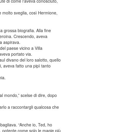
enute di come l'aveva conosciuto,
 e molto sveglia, così Hermione,
a grossa biografia. Alla fine
a eroina. Crescendo, aveva
ra aspirava.
del paese vicino a Villa
 aveva portato via.
ul divano del loro salotto, quello
 aveva fatto una pipì tanto
hia.
al mondo,” scelse di dire, dopo
arlo a raccontargli qualcosa che
sbagliava. “Anche io, Ted, ho
, potente come solo le magie più