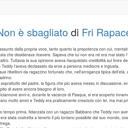
Non è sbagliato
di
Fri Rapac
 assunto dalla propria voce, tanto quanto la prepotenza con cui, mental
osta che desiderava ricevere. Sapeva che lui non era né era mai stato l'er
tro. Tuttavia la sua opinione aveva riacquistato credibilità sul finire d
le Teddy l'aveva declassato da eroe a persona mediocre e ingiusta.
 sue ribellioni da ragazzino fortunato che, nell'arroganza tipica dell'età
adrino.
, soprattutto del padre, la figura che più aveva messo in discussione, e
ito di avere ancora bisogno di loro.
iannove anni e, durante le vacanze di Pasqua, si era scoperto innamor
erano molto amici e Teddy era praticamente cresciuto con lei, ma mai pri
olto tempo prima, fidanzata con un ragazzo Babbano che Teddy non ave
, era stata costretta a tenerlo il più lontano possibile dal suo mondo, c
trega.