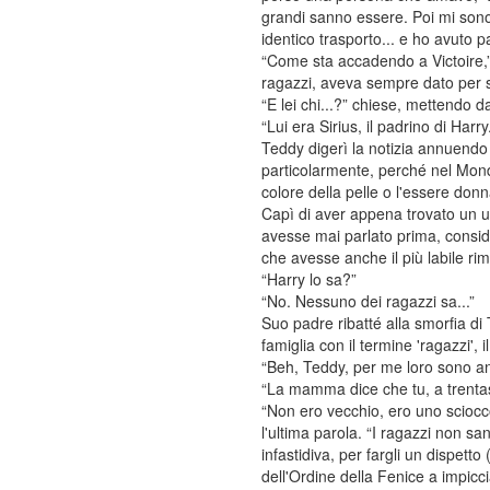
grandi sanno essere. Poi mi son
identico trasporto... e ho avuto p
“Come sta accadendo a Victoire,” 
ragazzi, aveva sempre dato per 
“E lei chi...?” chiese, mettendo d
“Lui era Sirius, il padrino di Harry
Teddy digerì la notizia annuendo
particolarmente, perché nel Mond
colore della pelle o l'essere donn
Capì di aver appena trovato un u
avesse mai parlato prima, conside
che avesse anche il più labile r
“Harry lo sa?”
“No. Nessuno dei ragazzi sa...”
Suo padre ribatté alla smorfia di
famiglia con il termine 'ragazzi'
“Beh, Teddy, per me loro sono anc
“La mamma dice che tu, a trentasei
“Non ero vecchio, ero uno sciocco
l'ultima parola. “I ragazzi non sa
infastidiva, per fargli un dispetto
dell'Ordine della Fenice a impicci