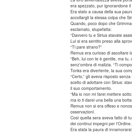
era spezzato, pur ignorandone il
Era stato a causa della sua paura
accollargli la stessa colpa che Sir
Quando, poco dopo che Grimmauld
esclamato, stupefatta:
“Davvero tu e Sirius stavate ass
Lui si era sentito preso alla sprov
“Ti pare strano?”
Remus era curioso di ascoltare 
“Beh, lui con te è gentile, ma tu,
senz'ombra di malizia. “Ti comp
Tonks era divertente, la sua comp
“Certo,” gli aveva risposto senz
scelto di adottare con Sirius: st
il suo comportamento.
“Ma io non mi farei mettere sotto
ma io ti darei una bella una botta i
Remus non si era offeso e nonost
osservazioni.
Così quella sera aveva fatto di t
dei continui impegni per l'Ordine.
Era stata la paura di innamorars