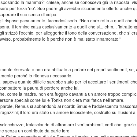
us, sposando la mamma?” chiese, anche se conosceva già la risposta: vis
ere per forza 'no'. Suo padre gli avrebbe sicuramente offerto anche 
 superare il suo senso di colpa.
li rispose pacatamente, facendosi serio. “Non dare retta a quelli che def
ona. Il termine calza esclusivamente a quelli che si... ehm... 'intratten
 gli strizzò l'occhio, per alleggerire il tono della conversazione, che si er
l'avviso, probabilmente lo è perché non è mai stato innamorato.”
te riservata e non era abituato a parlare dei propri sentimenti, se, a 
vamente perché lo riteneva necessario.
, sapeva quanto difficile sarebbe stato per lei accettare i sentimenti c
, combattere la paura di perdere anche lui.
che, come la madre, non era fuggito davanti a un amore troppo compli
ersone speciali come lui e Tonks non c'era mai fatica nell'amare.
 parole, Remus si abbandonò ai ricordi: Sirius e l'adolescenza trascors
agazzini; il loro era stato un amore incosciente, costruito su illusioni a
ciocchezze, tralasciando di affrontare i veri problemi, certi che grazi
nche senza un contributo da parte loro.
to Sirius a sospettare di lui e Remus a fuggire, una volta compreso che