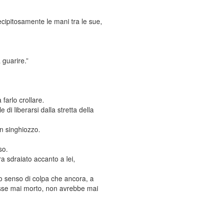
cipitosamente le mani tra le sue,
 guarire.”
farlo crollare.
di liberarsi dalla stretta della
un singhiozzo.
so.
a sdraiato accanto a lei,
co senso di colpa che ancora, a
 fosse mai morto, non avrebbe mai