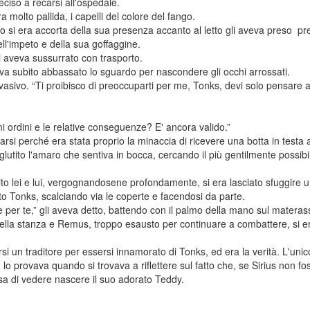
eciso a recarsi all'ospedale.
molto pallida, i capelli del colore del fango.
 si era accorta della sua presenza accanto al letto gli aveva preso pre
ll'impeto e della sua goffaggine.
i aveva sussurrato con trasporto.
va subito abbassato lo sguardo per nascondere gli occhi arrossati.
evasivo. “Ti proibisco di preoccuparti per me, Tonks, devi solo pensare a
rmi ordini e le relative conseguenze? E' ancora valido.”
 perché era stata proprio la minaccia di ricevere una botta in testa a 
glutito l'amaro che sentiva in bocca, cercando il più gentilmente possibile 
bito lei e lui, vergognandosene profondamente, si era lasciato sfuggire 
 Tonks, scalciando via le coperte e facendosi da parte.
e per te,” gli aveva detto, battendo con il palmo della mano sul materas
 della stanza e Remus, troppo esausto per continuare a combattere, si er
si un traditore per essersi innamorato di Tonks, ed era la verità. L'uni
, lo provava quando si trovava a riflettere sul fatto che, se Sirius non
a di vedere nascere il suo adorato Teddy.