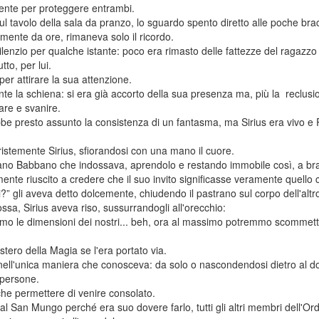
mente per proteggere entrambi.
ul tavolo della sala da pranzo, lo sguardo spento diretto alle poche bra
lmente da ore, rimaneva solo il ricordo.
ilenzio per qualche istante: poco era rimasto delle fattezze del ragazzo
to, per lui.
er attirare la sua attenzione.
te la schiena: si era già accorto della sua presenza ma, più la reclusion
are e svanire.
bbe presto assunto la consistenza di un fantasma, ma Sirius era vivo
 tristemente Sirius, sfiorandosi con una mano il cuore.
no Babbano che indossava, aprendolo e restando immobile così, a brac
almente riuscito a credere che il suo invito significasse veramente quello
i?” gli aveva detto dolcemente, chiudendo il pastrano sul corpo dell'altr
sa, Sirius aveva riso, sussurrandogli all'orecchio:
mo le dimensioni dei nostri... beh, ora al massimo potremmo scommette
istero della Magia se l'era portato via.
ell'unica maniera che conosceva: da solo o nascondendosi dietro al dol
 persone.
 che permettere di venire consolato.
l San Mungo perché era suo dovere farlo, tutti gli altri membri dell'Ordi