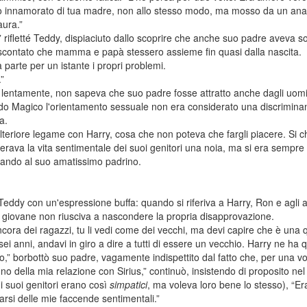
o innamorato di tua madre, non allo stesso modo, ma mosso da un anal
aura.”
rifletté Teddy, dispiaciuto dallo scoprire che anche suo padre aveva so
scontato che mamma e papà stessero assieme fin quasi dalla nascita.
a parte per un istante i propri problemi.
.”
 lentamente, non sapeva che suo padre fosse attratto anche dagli uomi
o Magico l'orientamento sessuale non era considerato una discriminant
a.
lteriore legame con Harry, cosa che non poteva che fargli piacere. Si 
rava la vita sentimentale dei suoi genitori una noia, ma si era sempre
imando al suo amatissimo padrino.
 Teddy con un'espressione buffa: quando si riferiva a Harry, Ron e agli a
, il giovane non riusciva a nascondere la propria disapprovazione.
ora dei ragazzi, tu li vedi come dei vecchi, ma devi capire che è una qu
 anni, andavi in giro a dire a tutti di essere un vecchio. Harry ne ha qu
,” borbottò suo padre, vagamente indispettito dal fatto che, per una vol
nno della mia relazione con Sirius,” continuò, insistendo di proposito nel
 (i suoi genitori erano così
simpatici
, ma voleva loro bene lo stesso), “Er
arsi delle mie faccende sentimentali.”