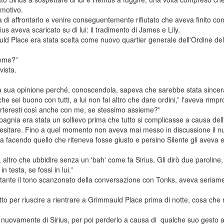
 motivo.
 di affrontarlo e venire conseguentemente rifiutato che aveva finito con
ius aveva scaricato su di lui: il tradimento di James e Lily.
 Place era stata scelta come nuovo quartier generale dell'Ordine del
ieme?”
vista.
la sua opinione perché, conoscendola, sapeva che sarebbe stata sincer
 che sei buono con tutti, a lui non fai altro che dare ordini,” l'aveva rim
orteresti così anche con me, se stessimo assieme?”
agnia era stata un sollievo prima che tutto si complicasse a causa dell
a esitare. Fino a quel momento non aveva mai messo in discussione il 
ava facendo quello che riteneva fosse giusto e persino Silente gli aveva 
, altro che ubbidire senza un 'bah' come fa Sirius. Gli dirò due paroline
n testa, se fossi in lui.”
ante il tono scanzonato della conversazione con Tonks, aveva seriament
utto per riuscire a rientrare a Grimmauld Place prima di notte, cosa c
i nuovamente di Sirius, per poi perderlo a causa di qualche suo gesto a