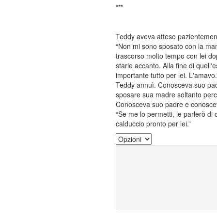
***
Teddy aveva atteso pazientement
“Non mi sono sposato con la mamma
trascorso molto tempo con lei dopo
starle accanto. Alla fine di quell
importante tutto per lei. L'amavo.
Teddy annuì. Conosceva suo padr
sposare sua madre soltanto perché
Conosceva suo padre e conosceva
“Se me lo permetti, le parlerò di
calduccio pronto per lei.”