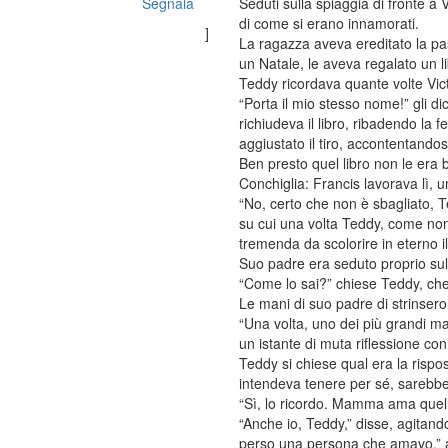
Segnala
Seduti sulla spiaggia di fronte a 
di come si erano innamorati.
]
La ragazza aveva ereditato la pas
un Natale, le aveva regalato un lib
Teddy ricordava quante volte Vict
“Porta il mio stesso nome!” gli dic
richiudeva il libro, ribadendo l
aggiustato il tiro, accontentando
Ben presto quel libro non le era b
Conchiglia: Francis lavorava lì, un
“No, certo che non è sbagliato, T
su cui una volta Teddy, come non
tremenda da scolorire in eterno 
Suo padre era seduto proprio sulla
“Come lo sai?” chiese Teddy, che
Le mani di suo padre di strinsero
“Una volta, uno dei più grandi ma
un istante di muta riflessione co
Teddy si chiese qual era la rispo
intendeva tenere per sé, sarebbe 
“Sì, lo ricordo. Mamma ama quella
“Anche io, Teddy,” disse, agitand
perso una persona che amavo,” a