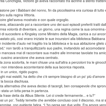
Villa Conchiglia, Victoire gli aveva raccontato tra lacrime a stento tratt
sione per i Babbani del nonno, fin da piccolissima era curiosa di tutto
ro sulla regina Vittoria.
oire gliel'aveva mostrato e con quale orgoglio.
eva, attaccando poi a raccontare uno dei suoi episodi preferiti tratti dall
a ferrea volontà di diventare, un giorno, una regina come la sua omonim
si di succedere a Kingsley come Ministro della Magia, carica a cui anco
astato più, così erano iniziate le sue incursioni alla biblioteca Babbana 
 incidente d'auto nel tragitto tra la biblioteca e la sua abitazione glielo
ed,” non tardò a tranquillizzarlo suo padre, invitandolo ad accomodarsi s
 mancava mai di raccontare sua madre alle immense tavolate tra amici,
il cuscino arancione che aveva centrato.
 zona scolorita, le mani chiuse una sull'altra a penzoloni tra le ginocc
 non intendeva accontentarsi della sua laconica risposta.
 in un unico, rigido pugno.
ghi mai esistiti, ha detto che c'è sempre bisogno di un po' più d'amore 
n la bocca dischiusa.
sta alternativa che aveva deciso di tacergli, ben consapevole che spron
stata un lotta persa in partenza.
 frase detta da Albus Silente. Lei ci crede fermamente... e tu?”
osi un po'. Teddy temette che avrebbe concluso così il discorso, ma si 
mmise, con evidente fatica. “L'ho persa per due volte. Era amore vero