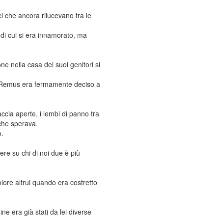
ci che ancora rilucevano tra le
 di cui si era innamorato, ma
e nella casa dei suoi genitori si
 e Remus era fermamente deciso a
cia aperte, i lembi di panno tra
 che sperava.
o.
re su chi di noi due è più
ore altrui quando era costretto
ne era già stati da lei diverse