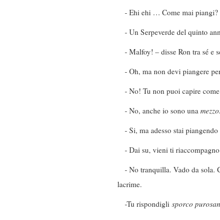
- Ehi ehi … Come mai piangi?
- Un Serpeverde del quinto an
- Malfoy! – disse Ron tra sé e s
- Oh, ma non devi piangere per
- No! Tu non puoi capire come 
- No, anche io sono una
mezzo
- Si, ma adesso stai piangendo 
- Dai su, vieni ti riaccompagno
- No tranquilla. Vado da sola.
lacrime.
-Tu rispondigli
sporco purosa