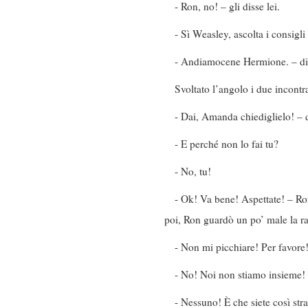
- Ron, no! – gli disse lei.
- Sì Weasley, ascolta i consigl
- Andiamocene Hermione. – di
Svoltato l’angolo i due incont
- Dai, Amanda chiediglielo! – d
- E perché non lo fai tu?
- No, tu!
- Ok! Va bene! Aspettate! – Ro
poi, Ron guardò un po’ male la r
- Non mi picchiare! Per favore!
- No! Noi non stiamo insieme! 
- Nessuno! È che siete così str