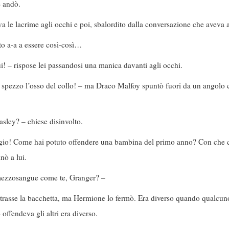
e andò.
le lacrime agli occhi e poi, sbalordito dalla conversazione che aveva a
o a-a a essere così-così…
i! – rispose lei passandosi una manica davanti agli occhi.
i spezzo l’osso del collo! – ma Draco Malfoy spuntò fuori da un angolo 
asley? – chiese disinvolto.
aggio! Come hai potuto offendere una bambina del primo anno? Con che
nò a lui.
 mezzosangue come te, Granger? –
trasse la bacchetta, ma Hermione lo fermò. Era diverso quando qualcuno
ffendeva gli altri era diverso.