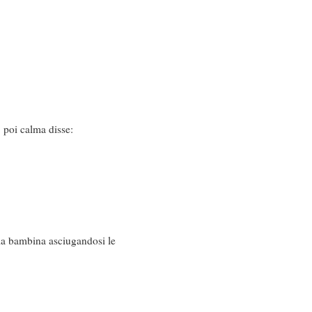
, poi calma disse:
la bambina asciugandosi le