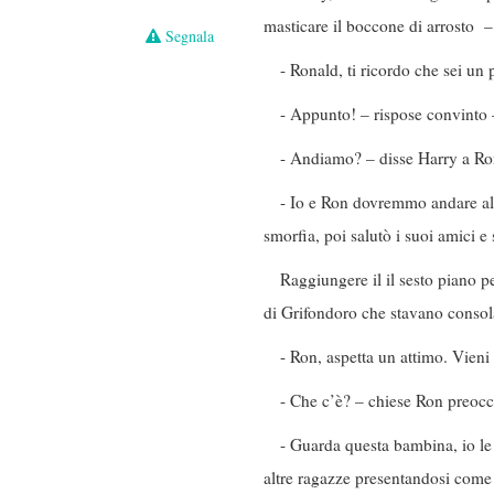
masticare il boccone di arrosto – 
Segnala
- Ronald, ti ricordo che sei un
- Appunto! – rispose convinto –
- Andiamo? – disse Harry a Ro
- Io e Ron dovremmo andare alla
smorfia, poi salutò i suoi amici e
Raggiungere il il sesto piano 
di Grifondoro che stavano consola
- Ron, aspetta un attimo. Vieni 
- Che c’è? – chiese Ron preoc
- Guarda questa bambina, io le 
altre ragazze presentandosi come 