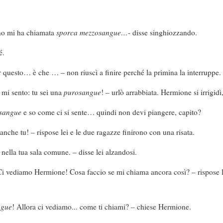
no mi ha chiamata
sporca mezzosangue…-
disse singhiozzando.
é.
 questo… è che … – non riuscì a finire perché la primina la interruppe.
mi sento: tu sei una
purosangue
! – urlò arrabbiata. Hermione si irrigidì
sangue
e so come ci si sente… quindi non devi piangere, capito?
anche tu! – rispose lei e le due ragazze finirono con una risata.
 nella tua sala comune. – disse lei alzandosi.
 Ci vediamo Hermione! Cosa faccio se mi chiama ancora così? – rispose 
ngue
! Allora ci vediamo... come ti chiami? – chiese Hermione.