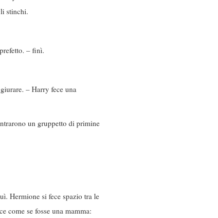
i stinchi.
efetto. – finì.
 giurare. – Harry fece una
ontrarono un gruppetto di primine
uì. Hermione si fece spazio tra le
 dolce come se fosse una mamma: