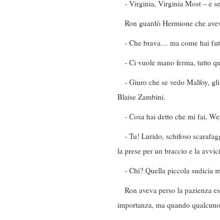
- Virginia, Virginia Most – e s
Ron guardò Hermione che aveva 
- Che brava… ma come hai fatt
- Ci vuole mano ferma, tutto qu
- Giuro che se vedo Malfoy, gl
Blaise Zambini.
- Cosa hai detto che mi fai, We
- Tu! Lurido, schifoso scaraf
la prese per un braccio e la avvici
- Chi? Quella piccola sudicia
Ron aveva perso la pazienza es
importanza, ma quando qualcuno o