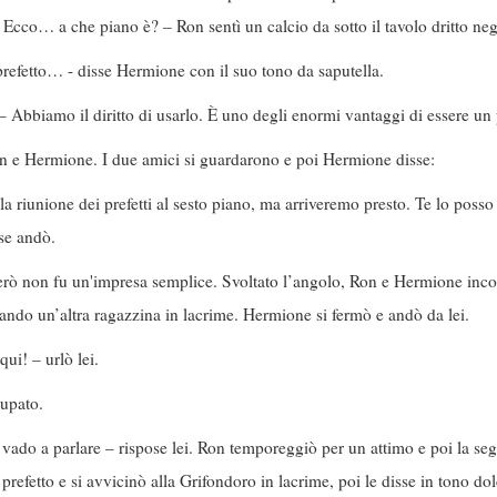
Ecco… a che piano è? – Ron sentì un calcio da sotto il tavolo dritto negl
 prefetto… - disse Hermione con il suo tono da saputella.
 Abbiamo il diritto di usarlo. È uno degli enormi vantaggi di essere un pr
n e Hermione. I due amici si guardarono e poi Hermione disse:
 riunione dei prefetti al sesto piano, ma arriveremo presto. Te lo posso
 se andò.
però non fu un'impresa semplice. Svoltato l’angolo, Ron e Hermione inc
ndo un’altra ragazzina in lacrime. Hermione si fermò e andò da lei.
qui! – urlò lei.
cupato.
vado a parlare – rispose lei. Ron temporeggiò per un attimo e poi la seg
prefetto e si avvicinò alla Grifondoro in lacrime, poi le disse in tono