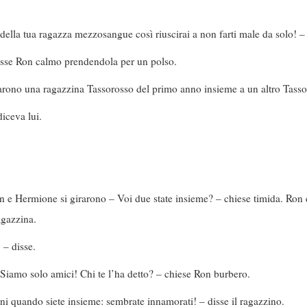
i della tua ragazza mezzosangue così riuscirai a non farti male da solo! –
sse Ron calmo prendendola per un polso.
rarono una ragazzina Tassorosso del primo anno insieme a un altro Tasso
iceva lui.
n e Hermione si girarono – Voi due state insieme? – chiese timida. Ron
agazzina.
 – disse.
Siamo solo amici! Chi te l’ha detto? – chiese Ron burbero.
ani quando siete insieme: sembrate innamorati! – disse il ragazzino.