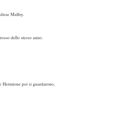
 disse Malfoy.
rosso dello stesso anno.
 e Hermione poi si guardarono,