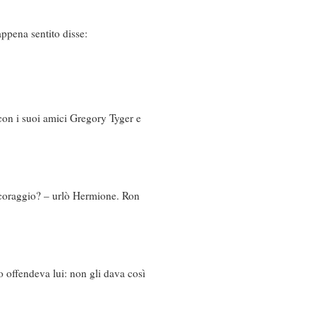
ppena sentito disse:
con i suoi amici Gregory Tyger e
 coraggio? – urlò Hermione. Ron
 offendeva lui: non gli dava così