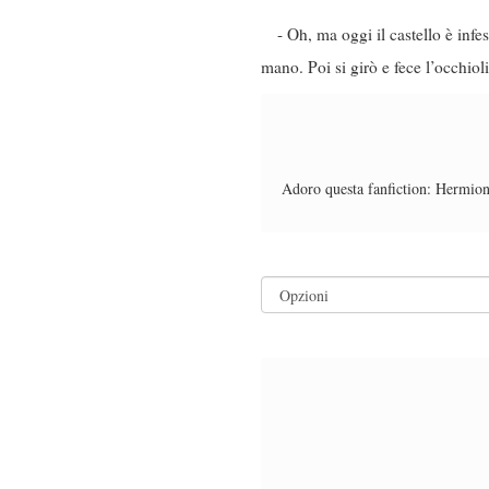
- Oh, ma oggi il castello è in
mano. Poi si girò e fece l’occhiol
Adoro questa fanfiction: Hermion