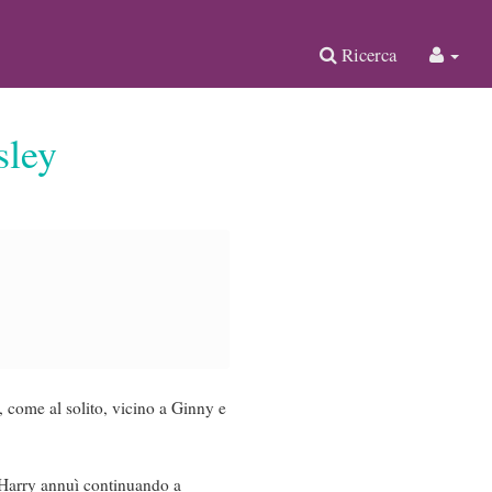
Ricerca
sley
 come al solito, vicino a Ginny e
 – Harry annuì continuando a