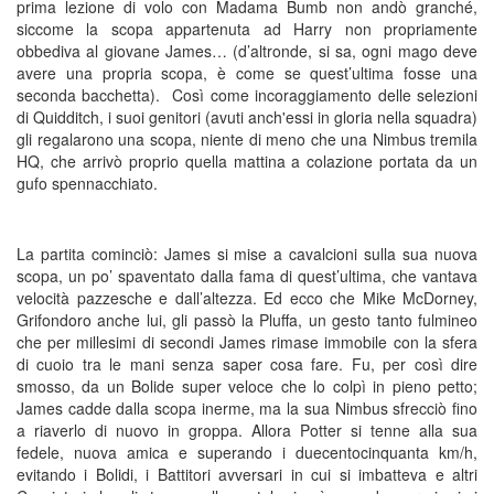
prima lezione di volo con Madama Bumb non andò granché,
siccome la scopa appartenuta ad Harry non propriamente
obbediva al giovane James… (d’altronde, si sa, ogni mago deve
avere una propria scopa, è come se quest’ultima fosse una
seconda bacchetta). Così come incoraggiamento delle selezioni
di Quidditch, i suoi genitori (avuti anch'essi in gloria nella squadra)
gli regalarono una scopa, niente di meno che una Nimbus tremila
HQ, che arrivò proprio quella mattina a colazione portata da un
gufo spennacchiato.
La partita cominciò: James si mise a cavalcioni sulla sua nuova
scopa, un po’ spaventato dalla fama di quest’ultima, che vantava
velocità pazzesche e dall’altezza. Ed ecco che Mike McDorney,
Grifondoro anche lui, gli passò la Pluffa, un gesto tanto fulmineo
che per millesimi di secondi James rimase immobile con la sfera
di cuoio tra le mani senza saper cosa fare. Fu, per così dire
smosso, da un Bolide super veloce che lo colpì in pieno petto;
James cadde dalla scopa inerme, ma la sua Nimbus sfrecciò fino
a riaverlo di nuovo in groppa. Allora Potter si tenne alla sua
fedele, nuova amica e superando i duecentocinquanta km/h,
evitando i Bolidi, i Battitori avversari in cui si imbatteva e altri