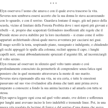
* * *
Elyn osservava l’uomo che amava e con il quale aveva trascorso la vita.
Severus non sembrava essersi accorto che la sua donna lo stava accarezzando
con lo sguardo, e con il sorriso. Guardava lontano il mago, giù nel parco della
scuola, vicino al limitare della Foresta Proibita dove i suoi nipoti più giovani e
ribelli – sì, proprio due scapestrati Grifondoro insofferenti alle regole che il
Preside stesso aveva stabilito per la loro incolumità – si erano come il solito
appartati architettando chissà quale nuova avventura per cacciarsi nei guai.
Il mago scrollò la testa, sospirando piano, rassegnato e indulgente, e chiudendo
gli occhi appoggiò le spalle alla colonna; reclinò appena il capo, i lunghi
capelli neri, ormai abbondantemente spruzzati d’argentei fili, ad incorniciargli
il volto sereno.
Elyn rimase ad osservare in silenzio quel volto tanto amato e così
profondamente conosciuto da permetterle di comprendere senza fatica ogni
pensiero che in quel momento attraversava la mente di suo marito.
Severus stava ripensando alla sua vita, ne era certa, e tutte le emozioni
passavano sul suo viso rivelandosi alla donna che tanti anni prima aveva
imparato a conoscere a fondo la sua anima lacerata e ad amarla con tutta se
stessa.
Elyn sapeva leggere ogni cosa sul quel volto amato, ove dolore e sofferenza
per lunghi anni avevano inciso le loro indelebili e tremende linee. Poi, in una
nuova vita regalata da lacrime di fenice e dal sorriso d’una donna che aveva