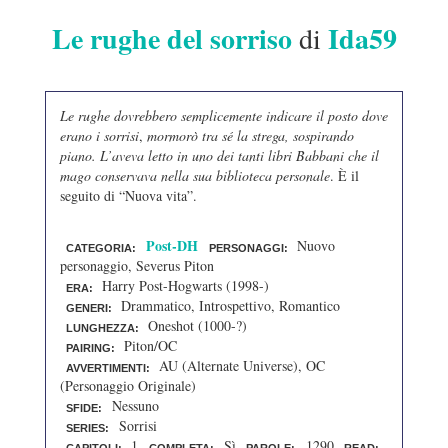
Le rughe del sorriso
Ida59
di
Le rughe dovrebbero semplicemente indicare il posto dove
erano i sorrisi
,
mormorò tra sé la strega, sospirando
piano. L’aveva letto in uno dei tanti libri Babbani che il
mago conservava nella sua biblioteca personale
. È il
seguito di “Nuova vita”.
Post-DH
Nuovo
CATEGORIA:
PERSONAGGI:
personaggio, Severus Piton
Harry Post-Hogwarts (1998-)
ERA:
Drammatico, Introspettivo, Romantico
GENERI:
Oneshot (1000-?)
LUNGHEZZA:
Piton/OC
PAIRING:
AU (Alternate Universe), OC
AVVERTIMENTI:
(Personaggio Originale)
Nessuno
SFIDE:
Sorrisi
SERIES:
1
Sì
1290
CAPITOLI:
COMPLETA:
PAROLE:
READ: