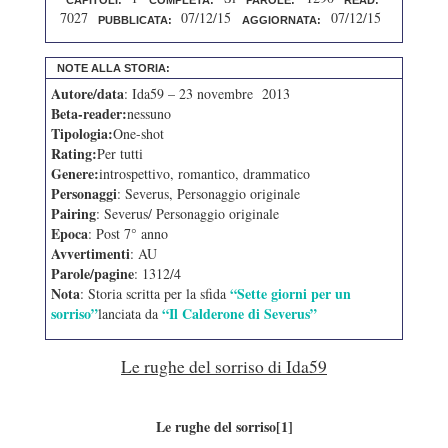
7027
07/12/15
07/12/15
PUBBLICATA:
AGGIORNATA:
NOTE ALLA STORIA:
Autore/data
: Ida59 – 23 novembre 2013
Beta-reader:
nessuno
Tipologia:
One-shot
Rating:
Per tutti
Genere:
introspettivo, romantico, drammatico
Personaggi
: Severus, Personaggio originale
Pairing
: Severus/ Personaggio originale
Epoca
: Post 7° anno
Avvertimenti
: AU
Parole/pagine
: 1312/4
Nota
“Sette giorni per un
: Storia scritta per la sfida
sorriso”
“Il Calderone di Severus”
lanciata da
Le rughe del sorriso di Ida59
Le rughe del sorriso
[1]