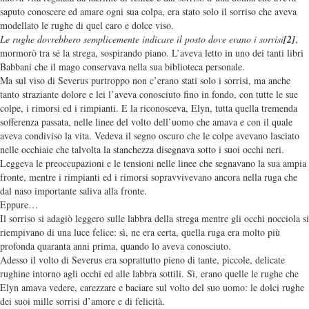
saputo conoscere ed amare ogni sua colpa, era stato solo il sorriso che aveva
modellato le rughe di quel caro e dolce viso.
Le rughe dovrebbero semplicemente indicare il posto dove erano i sorrisi
[2]
,
mormorò tra sé la strega, sospirando piano. L’aveva letto in uno dei tanti libri
Babbani che il mago conservava nella sua biblioteca personale.
Ma sul viso di Severus purtroppo non c’erano stati solo i sorrisi, ma anche
tanto straziante dolore e lei l’aveva conosciuto fino in fondo, con tutte le sue
colpe, i rimorsi ed i rimpianti. E la riconosceva, Elyn, tutta quella tremenda
sofferenza passata, nelle linee del volto dell’uomo che amava e con il quale
aveva condiviso la vita. Vedeva il segno oscuro che le colpe avevano lasciato
nelle occhiaie che talvolta la stanchezza disegnava sotto i suoi occhi neri.
Leggeva le preoccupazioni e le tensioni nelle linee che segnavano la sua ampia
fronte, mentre i rimpianti ed i rimorsi sopravvivevano ancora nella ruga che
dal naso importante saliva alla fronte.
Eppure…
Il sorriso si adagiò leggero sulle labbra della strega mentre gli occhi nocciola si
riempivano di una luce felice: sì, ne era certa, quella ruga era molto più
profonda quaranta anni prima, quando lo aveva conosciuto.
Adesso il volto di Severus era soprattutto pieno di tante, piccole, delicate
rughine intorno agli occhi ed alle labbra sottili. Sì, erano quelle le rughe che
Elyn amava vedere, carezzare e baciare sul volto del suo uomo: le dolci rughe
dei suoi mille sorrisi d’amore e di felicità.