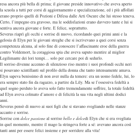
resa ancora più bella di prima; il giovane preside innovativo che aveva aperto
la scuola a tutti per corsi di aggiornamento e specializzazione, ed i più affollati
erano proprio quelli di Pozioni e Difesa dalle Arti Oscure che lui stesso teneva.
Certo, l’impegno era gravoso, ma le soddisfazioni erano davvero tante e lui si
sentiva ancora giovane e forte. E felice, soprattutto.
Severus riaprì gli occhi e sorrise di nuovo, ricordando quei primi anni e la
gelosia di Elyn per le giovani streghe che si iscrivevano a quei corsi senza
competenza alcuna, al solo fine di conoscere l’affascinante eroe della guerra
contro Voldemort, la coraggiosa spia che aveva saputo mentire al miglior
Legilimante dei lori tempi… solo per cercare poi di sedurlo.
Il sorriso divenne accenno di silenzioso riso mentre i suoi profondi occhi neri
si posavano scintillanti sul profilo della donna che tanto intensamente amava.
Elyn sapeva benissimo di non aver nulla da temere: era un uomo fedele, lui, lo
era sempre stato fin da ragazzo, a partire da Lily. Ma se l’ossessiva fedeltà a
quel sogno perduto lo aveva solo fatto tremendamente soffrire, la totale fedeltà
ad Elyn aveva colmato d’amore e di felicità la sua vita negli ultimi dodici
anni.
Severus pensò di nuovo ai suoi figli che si stavano svegliando nelle stanze
accanto e sorrise.
Sorrise con
dolce passione
al sorriso
bello e dolce
di Elyn che si era svegliata
in quel momento, mentre il mago la stringeva forte a sé: avevano ancora così
tanti anni per essere felici insieme e per sorridere alla vita!