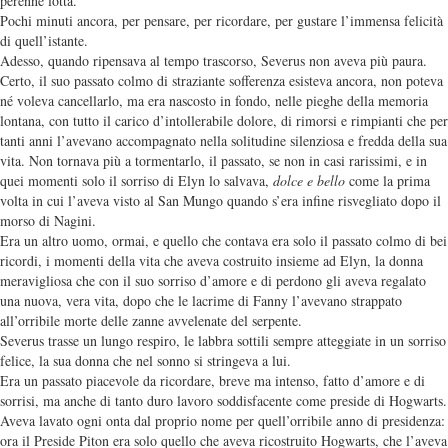
perenne lotta.
Pochi minuti ancora, per pensare, per ricordare, per gustare l’immensa felicità
di quell’istante.
Adesso, quando ripensava al tempo trascorso, Severus non aveva più paura.
Certo, il suo passato colmo di straziante sofferenza esisteva ancora, non poteva
né voleva cancellarlo, ma era nascosto in fondo, nelle pieghe della memoria
lontana, con tutto il carico d’intollerabile dolore, di rimorsi e rimpianti che per
tanti anni l’avevano accompagnato nella solitudine silenziosa e fredda della sua
vita. Non tornava più a tormentarlo, il passato, se non in casi rarissimi, e in
quei momenti solo il sorriso di Elyn lo salvava,
dolce e bello
come la prima
volta in cui l’aveva visto al San Mungo quando s’era infine risvegliato dopo il
morso di Nagini.
Era un altro uomo, ormai, e quello che contava era solo il passato colmo di bei
ricordi, i momenti della vita che aveva costruito insieme ad Elyn, la donna
meravigliosa che con il suo sorriso d’amore e di perdono gli aveva regalato
una nuova, vera vita, dopo che le lacrime di Fanny l’avevano strappato
all’orribile morte delle zanne avvelenate del serpente.
Severus trasse un lungo respiro, le labbra sottili sempre atteggiate in un sorriso
felice, la sua donna che nel sonno si stringeva a lui.
Era un passato piacevole da ricordare, breve ma intenso, fatto d’amore e di
sorrisi, ma anche di tanto duro lavoro soddisfacente come preside di Hogwarts.
Aveva lavato ogni onta dal proprio nome per quell’orribile anno di presidenza:
ora il Preside Piton era solo quello che aveva ricostruito Hogwarts, che l’aveva