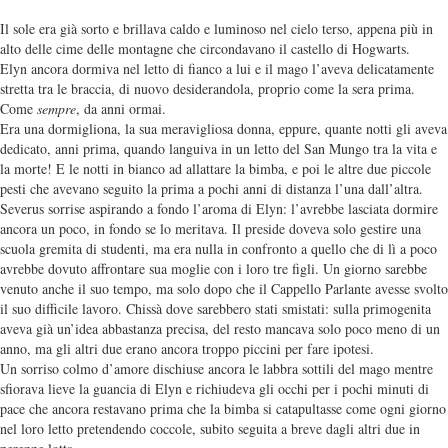
Il sole era già sorto e brillava caldo e luminoso nel cielo terso, appena più in
alto delle cime delle montagne che circondavano il castello di Hogwarts.
Elyn ancora dormiva nel letto di fianco a lui e il mago l’aveva delicatamente
stretta tra le braccia, di nuovo desiderandola, proprio come la sera prima.
Come
sempre
, da anni ormai.
Era una dormigliona, la sua meravigliosa donna, eppure, quante notti gli aveva
dedicato, anni prima, quando languiva in un letto del San Mungo tra la vita e
la morte! E le notti in bianco ad allattare la bimba, e poi le altre due piccole
pesti che avevano seguito la prima a pochi anni di distanza l’una dall’altra.
Severus sorrise aspirando a fondo l’aroma di Elyn: l’avrebbe lasciata dormire
ancora un poco, in fondo se lo meritava. Il preside doveva solo gestire una
scuola gremita di studenti, ma era nulla in confronto a quello che di lì a poco
avrebbe dovuto affrontare sua moglie con i loro tre figli. Un giorno sarebbe
venuto anche il suo tempo, ma solo dopo che il Cappello Parlante avesse svolto
il suo difficile lavoro. Chissà dove sarebbero stati smistati: sulla primogenita
aveva già un’idea abbastanza precisa, del resto mancava solo poco meno di un
anno, ma gli altri due erano ancora troppo piccini per fare ipotesi.
Un sorriso colmo d’amore dischiuse ancora le labbra sottili del mago mentre
sfiorava lieve la guancia di Elyn e richiudeva gli occhi per i pochi minuti di
pace che ancora restavano prima che la bimba si catapultasse come ogni giorno
nel loro letto pretendendo coccole, subito seguita a breve dagli altri due in