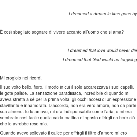
I dreamed a dream in time gone by
È così sbagliato sognare di vivere accanto all’uomo che si ama?
I dreamed that love would never die
I dreamed that God would be forgiving
Mi crogiolo nei ricordi.
Il suo volto bello, fiero, il modo in cui il sole accarezzava i suoi capelli,
le gote pallide. La sensazione paradisiaca, incredibile di quando mi
aveva stretta a sé per la prima volta, gli occhi accesi di un’espressione
sfavillante e innamorata. D’accordo, non era vero amore, non da parte
sua almeno. Io lo amavo, mi era indispensabile come l’aria, e mi era
sembrato così facile quella calda mattina di agosto offrirgli da bere ciò
che lo avrebbe reso mio.
Quando avevo sollevato il calice per offrirgli il filtro d’amore mi ero