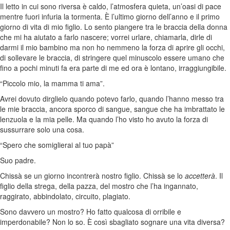
Il letto in cui sono riversa è caldo, l’atmosfera quieta, un’oasi di pace
mentre fuori infuria la tormenta. È l’ultimo giorno dell’anno e il primo
giorno di vita di mio figlio. Lo sento piangere tra le braccia della donna
che mi ha aiutato a farlo nascere; vorrei urlare, chiamarla, dirle di
darmi il mio bambino ma non ho nemmeno la forza di aprire gli occhi,
di sollevare le braccia, di stringere quel minuscolo essere umano che
fino a pochi minuti fa era parte di me ed ora è lontano, irraggiungibile.
“Piccolo mio, la mamma ti ama”.
Avrei dovuto dirglielo quando potevo farlo, quando l’hanno messo tra
le mie braccia, ancora sporco di sangue, sangue che ha imbrattato le
lenzuola e la mia pelle. Ma quando l’ho visto ho avuto la forza di
sussurrare solo una cosa.
“Spero che somiglierai al tuo papà”
Suo padre.
Chissà se un giorno incontrerà nostro figlio. Chissà se lo
accetterà
. Il
figlio della strega, della pazza, del mostro che l’ha ingannato,
raggirato, abbindolato, circuito, plagiato.
Sono davvero un mostro? Ho fatto qualcosa di orribile e
imperdonabile? Non lo so. È così sbagliato sognare una vita diversa?