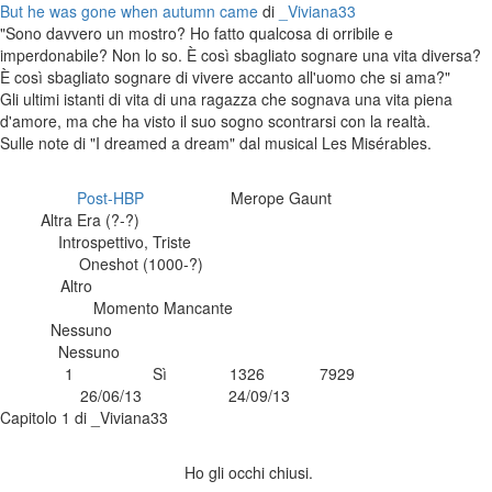
But he was gone when autumn came
di
_Viviana33
"Sono davvero un mostro? Ho fatto qualcosa di orribile e
imperdonabile? Non lo so. È così sbagliato sognare una vita diversa?
È così sbagliato sognare di vivere accanto all'uomo che si ama?"
Gli ultimi istanti di vita di una ragazza che sognava una vita piena
d'amore, ma che ha visto il suo sogno scontrarsi con la realtà.
Sulle note di "I dreamed a dream" dal musical Les Misérables.
Post-HBP
Merope Gaunt
Categoria:
Personaggi:
Altra Era (?-?)
Era:
Introspettivo, Triste
Generi:
Oneshot (1000-?)
Lunghezza:
Altro
Pairing:
Momento Mancante
Avvertimenti:
Nessuno
Sfide:
Nessuno
Series:
1
Sì
1326
7929
Capitoli:
Completa:
Parole:
Read:
26/06/13
24/09/13
Pubblicata:
Aggiornata:
Capitolo 1 di _Viviana33
Ho gli occhi chiusi.