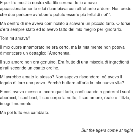
E per tre mesi la nostra vita filò serena. Io lo amavo
appassionatamente e lui ricambiava con altrettanto ardore. Non credo
che due persone avrebbero potuto essere più felici di noi**.
Ma dentro di me aveva cominciato a scavare un piccolo tarlo. O forse
c’era sempre stato ed io avevo fatto del mio meglio per ignorarlo.
Tom mi amava?
Il mio cuore innamorato ne era certo, ma la mia mente non poteva
dimenticare un dettaglio: l’Amortentia.
Il suo amore non era genuino. Era frutto di una miscela di ingredienti
girati secondo un esatto ordine.
Mi avrebbe amato lo stesso? Non sapevo rispondere, né avevo il
fegato di fare una prova. Perché buttare all’aria la mia nuova vita?
E così avevo messo a tacere quel tarlo, continuando a godermi i suoi
abbracci, i suoi baci, il suo corpo la notte, il suo amore, reale o fittizio,
in ogni momento.
Ma poi tutto era cambiato.
But the tigers come at night