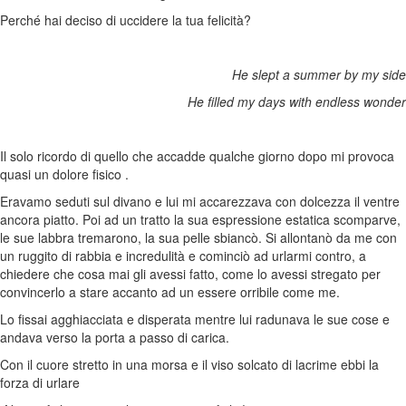
Perché hai deciso di uccidere la tua felicità?
He slept a summer by my side
He filled my days with endless wonder
Il solo ricordo di quello che accadde qualche giorno dopo mi provoca
quasi un dolore fisico .
Eravamo seduti sul divano e lui mi accarezzava con dolcezza il ventre
ancora piatto. Poi ad un tratto la sua espressione estatica scomparve,
le sue labbra tremarono, la sua pelle sbiancò. Si allontanò da me con
un ruggito di rabbia e incredulità e cominciò ad urlarmi contro, a
chiedere che cosa mai gli avessi fatto, come lo avessi stregato per
convincerlo a stare accanto ad un essere orribile come me.
Lo fissai agghiacciata e disperata mentre lui radunava le sue cose e
andava verso la porta a passo di carica.
Con il cuore stretto in una morsa e il viso solcato di lacrime ebbi la
forza di urlare