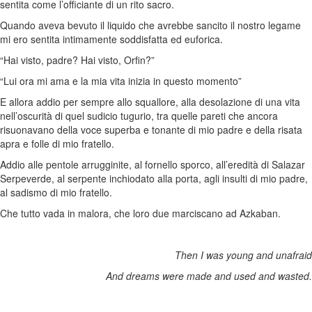
sentita come l’officiante di un rito sacro.
Quando aveva bevuto il liquido che avrebbe sancito il nostro legame
mi ero sentita intimamente soddisfatta ed euforica.
“Hai visto, padre? Hai visto, Orfin?”
“Lui ora mi ama e la mia vita inizia in questo momento”
E allora addio per sempre allo squallore, alla desolazione di una vita
nell’oscurità di quel sudicio tugurio, tra quelle pareti che ancora
risuonavano della voce superba e tonante di mio padre e della risata
apra e folle di mio fratello.
Addio alle pentole arrugginite, al fornello sporco, all’eredità di Salazar
Serpeverde, al serpente inchiodato alla porta, agli insulti di mio padre,
al sadismo di mio fratello.
Che tutto vada in malora, che loro due marciscano ad Azkaban.
Then I was young and unafraid
And dreams were made and used and wasted.