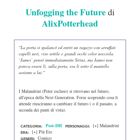
Unfogging the Future
di
AlixPotterhead
"La porta si spalancò ed entrò un ragazzo con arruffati
capelli neri, viso sottile e grandi occhi color nocciola.
‘James’ pensò immediatamente Sirius, ma James non
poteva essere lì, sulla porta, era lì sotto il mantello
assieme a lui."
I Malandrini (Peter escluso) si ritrovano nel futuro,
all'epoca della Next Generation. Forse scoprendo cosa li
attende riusciranno a cambiare il futuro ( o il passato, a
seconda dei punti di vista).
Post-DH
[+] Malandrini
CATEGORIA:
PERSONAGGI:
[+] Più Ere
ERA:
Comico
GENERI: