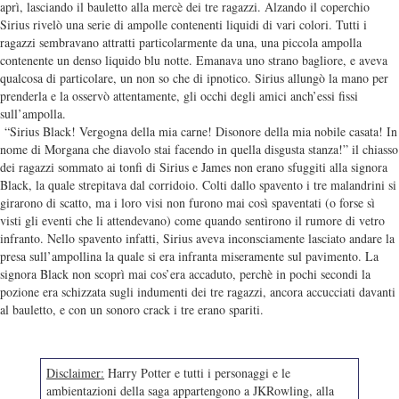
aprì, lasciando il bauletto alla mercè dei tre ragazzi. Alzando il coperchio
Sirius rivelò una serie di ampolle contenenti liquidi di vari colori. Tutti i
ragazzi sembravano attratti particolarmente da una, una piccola ampolla
contenente un denso liquido blu notte. Emanava uno strano bagliore, e aveva
qualcosa di particolare, un non so che di ipnotico. Sirius allungò la mano per
prenderla e la osservò attentamente, gli occhi degli amici anch’essi fissi
sull’ampolla.
“Sirius Black! Vergogna della mia carne! Disonore della mia nobile casata! In
nome di Morgana che diavolo stai facendo in quella disgusta stanza!” il chiasso
dei ragazzi sommato ai tonfi di Sirius e James non erano sfuggiti alla signora
Black, la quale strepitava dal corridoio. Colti dallo spavento i tre malandrini si
girarono di scatto, ma i loro visi non furono mai così spaventati (o forse sì
visti gli eventi che li attendevano) come quando sentirono il rumore di vetro
infranto. Nello spavento infatti, Sirius aveva inconsciamente lasciato andare la
presa sull’ampollina la quale si era infranta miseramente sul pavimento. La
signora Black non scoprì mai cos’era accaduto, perchè in pochi secondi la
pozione era schizzata sugli indumenti dei tre ragazzi, ancora accucciati davanti
al bauletto, e con un sonoro crack i tre erano spariti.
Disclaimer:
Harry Potter e tutti i personaggi e le
ambientazioni della saga appartengono a JKRowling, alla