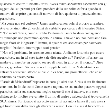
qualcosa di oscuro.” Ribattè Sirius. Aveva avuto abbastanza esperienze con gli
oggetti dei sui parenti per farsi prendere dalla sua solita euforia quando si
trattava di scoprire qualcosa di nuovo o di fare qualcosa di potenzialmente
pericoloso.
“Ma come non sei curioso?” James sembrava non volersi proprio arrendere.
Aveva persino fatto gli occhioni da cerbiatto per cercare di intenerire Sirius.
“ No” mentì Sirius, come al solito l’euforia di James lo stava contagiando.
“ Comunque non potremmo aprirlo, è chiuso chiave e noi non possiamo fare
magie fuori da Hogwarts.” Remus, il quale si era accucciato per osservare
meglio il bauletto, interruppe i suoi pensieri.
“ Non c’è problema, lo scassino come niente. Andiamo lo so che può essere
pericoloso, ma in tal caso tanto vale distruggerlo no? Farebbe infuriare tua
madre e ci sarebbe un oggetto oscuro di meno in giro per il mondo.” Disse
James, guardando Sirius con occhi supplichevoli. I due Malandrini erano
entrambi accucciati attorno al baule. “Va bene, ma promettetemi che ce ne
andiamo da questo posto.”
“Parola di Malandrini!”risposero in coro gli altri due. Sirius si era finalmente
convinto. In fin dei conti James aveva ragione, se sua madre piazzava oggetti
pericolosi nella sua stanza era meglio sapere di che si trattava, e in caso
distruggerlo. Inoltre aveva tutto il diritto di aprire qualcosa che si trovava nella
SUA stanza. Sorridendo si accucciò anche lui accanto a James il quale aveva
già tirato fuori dalla tasca gli attrezzi da scasso. Con un clack il lucchetto si