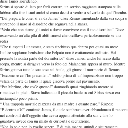
disse James sorridendo.
Sirius si spostò di lato per farli entrare, un sorriso raggiante stampato sulle
labbra: alla fine i suoi amici si erano decisi a venire a salvarlo da quell’incubo.
“Dai prepara le cose, si va da James” disse Remus smontando dalla sua scopa e
storcendo il naso al disordine che regnava nella stanza.
“Vedo che non siamo gli unici a dover convivere con il tuo disordine.” Disse
osservando un’alta pila di abiti smessi che oscillava pericolosamente su una
sedia
“Che ti aspetti Lunastorta, è stato rinchiuso qua dentro per quasi un mese.
Inoltre sappiamo benissimo che Felpato non è esattamente ordinato. Hai
presente la nostra parte del dormitorio?” disse James, anche lui sceso dalla
scopa, mentre si dirigeva verso la foto dei Malandrini appesa al muro. Mentre
Sirius gettava tutte le sue cose nel baule, gli giunse il mormorio di Remus
“Eccome se ce l’ho presente...” subito prima di un’imprecazione non troppo
velata da parte di James il quale giaceva prono sul pavimento.
“Per Merlino, che cos’è questo?” domandò quasi ringhiando mentre si
rimetteva in piedi. Stava indicando il piccolo baule su cui Sirius stesso era
inciampato poco prima.
“ Una trappola mortale piazzata da mia madre a quanto pare.” Rispose.
“E dentro c’è?” continuò James, il quale sembrava aver abbandonato il rancore
nei confronti dell’oggetto che aveva appena attentato alla sua vita e lo
guardava invece con un misto di curiosità e eccitazione.
“Non lo so e non lo voglio sapere. É di mia madre, quindi è sicuramente