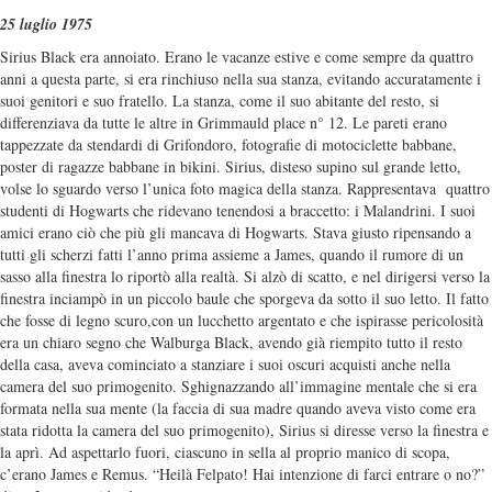
25 luglio 1975
Sirius Black era annoiato. Erano le vacanze estive e come sempre da quattro
anni a questa parte, si era rinchiuso nella sua stanza, evitando accuratamente i
suoi genitori e suo fratello. La stanza, come il suo abitante del resto, si
differenziava da tutte le altre in Grimmauld place n° 12. Le pareti erano
tappezzate da stendardi di Grifondoro, fotografie di motociclette babbane,
poster di ragazze babbane in bikini. Sirius, disteso supino sul grande letto,
volse lo sguardo verso l’unica foto magica della stanza. Rappresentava quattro
studenti di Hogwarts che ridevano tenendosi a braccetto: i Malandrini. I suoi
amici erano ciò che più gli mancava di Hogwarts. Stava giusto ripensando a
tutti gli scherzi fatti l’anno prima assieme a James, quando il rumore di un
sasso alla finestra lo riportò alla realtà. Si alzò di scatto, e nel dirigersi verso la
finestra inciampò in un piccolo baule che sporgeva da sotto il suo letto. Il fatto
che fosse di legno scuro,con un lucchetto argentato e che ispirasse pericolosità
era un chiaro segno che Walburga Black, avendo già riempito tutto il resto
della casa, aveva cominciato a stanziare i suoi oscuri acquisti anche nella
camera del suo primogenito. Sghignazzando all’immagine mentale che si era
formata nella sua mente (la faccia di sua madre quando aveva visto come era
stata ridotta la camera del suo primogenito), Sirius si diresse verso la finestra e
la aprì. Ad aspettarlo fuori, ciascuno in sella al proprio manico di scopa,
c’erano James e Remus. “Heilà Felpato! Hai intenzione di farci entrare o no?”