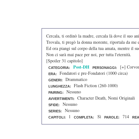
Cercala, ti ordinò la madre, cercala là dove il suo a
Trovala, ti pregò la donna morente, riportala da me 
Ed ora piangi sul corpo della tua amata, mentre il suo
Non ci sarà mai pace per noi, per tutta l'eternità.
[Spoiler 31 capitolo]
Post-DH
[+] Corvo
CATEGORIA:
PERSONAGGI:
Fondatori e pre-Fondatori (1000 circa)
ERA:
Drammatico
GENERI:
Flash Fiction (260-1000)
LUNGHEZZA:
Nessuno
PAIRING:
Character Death, Nomi Originali
AVVERTIMENTI:
Nessuno
SFIDE:
Nessuno
SERIES:
1
Sì
714
CAPITOLI:
COMPLETA:
PAROLE:
REA