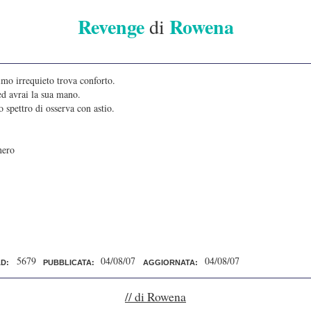
Revenge
Rowena
di
nimo irrequieto trova conforto.
ed avrai la sua mano.
 spettro di osserva con astio.
nero
5679
04/08/07
04/08/07
D:
PUBBLICATA:
AGGIORNATA:
// di Rowena