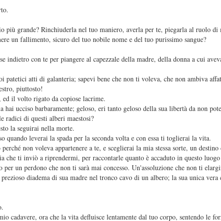
rto.
o più grande? Rinchiuderla nel tuo maniero, averla per te, piegarla al ruolo di
emere un fallimento, sicuro del tuo nobile nome e del tuo purissimo sangue?
asse indietro con te per piangere al capezzale della madre, della donna a cui ave
oi patetici atti di galanteria; sapevi bene che non ti voleva, che non ambiva affa
stro, piuttosto!
, ed il volto rigato da copiose lacrime.
ia hai ucciso barbaramente; geloso, eri tanto geloso della sua libertà da non pote
e radici di questi alberi maestosi?
sto la seguirai nella morte.
o quando leverai la spada per la seconda volta e con essa ti toglierai la vita.
erché non voleva appartenere a te, e sceglierai la mia stessa sorte, un destino 
a che ti inviò a riprendermi, per raccontarle quanto è accaduto in questo luogo
ndo per un perdono che non ti sarà mai concesso. Un'assoluzione che non ti elarg
prezioso diadema di sua madre nel tronco cavo di un albero; la sua unica vera c
o.
mio cadavere, ora che la vita defluisce lentamente dal tuo corpo, sentendo le fo