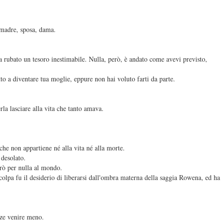
 madre, sposa, dama.
va rubato un tesoro inestimabile. Nulla, però, è andato come avevi previsto,
tto a diventare tua moglie, eppure non hai voluto farti da parte.
rla lasciare alla vita che tanto amava.
che non appartiene né alla vita né alla morte.
 desolato.
irò per nulla al mondo.
olpa fu il desiderio di liberarsi dall'ombra materna della saggia Rowena, ed ha
rze venire meno.