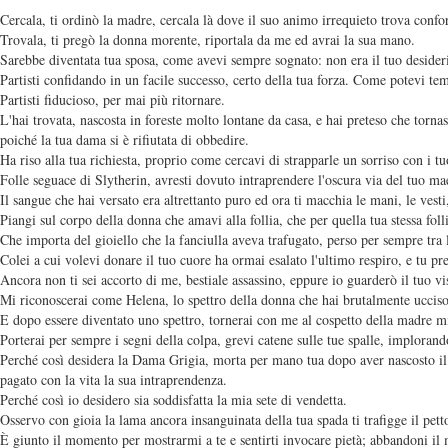
Cercala, ti ordinò la madre, cercala là dove il suo animo irrequieto trova confo
Trovala, ti pregò la donna morente, riportala da me ed avrai la sua mano.
Sarebbe diventata tua sposa, come avevi sempre sognato: non era il tuo desideri
Partisti confidando in un facile successo, certo della tua forza. Come potevi t
Partisti fiducioso, per mai più ritornare.
L'hai trovata, nascosta in foreste molto lontane da casa, e hai preteso che torn
poiché la tua dama si è rifiutata di obbedire.
Ha riso alla tua richiesta, proprio come cercavi di strapparle un sorriso con i tu
Folle seguace di Slytherin, avresti dovuto intraprendere l'oscura via del tuo mae
Il sangue che hai versato era altrettanto puro ed ora ti macchia le mani, le vesti
Piangi sul corpo della donna che amavi alla follia, che per quella tua stessa foll
Che importa del gioiello che la fanciulla aveva trafugato, perso per sempre tra l
Colei a cui volevi donare il tuo cuore ha ormai esalato l'ultimo respiro, e tu pre
Ancora non ti sei accorto di me, bestiale assassino, eppure io guarderò il tuo vis
Mi riconoscerai come Helena, lo spettro della donna che hai brutalmente ucciso p
E dopo essere diventato uno spettro, tornerai con me al cospetto della madre mi
Porterai per sempre i segni della colpa, grevi catene sulle tue spalle, implora
Perché così desidera la Dama Grigia, morta per mano tua dopo aver nascosto il 
pagato con la vita la sua intraprendenza.
Perché così io desidero sia soddisfatta la mia sete di vendetta.
Osservo con gioia la lama ancora insanguinata della tua spada ti trafigge il pett
È giunto il momento per mostrarmi a te e sentirti invocare pietà; abbandoni il 