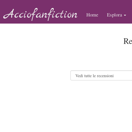
Acciofanfiction
Home
Esplora
Re