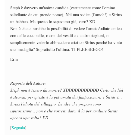
Steph è davvero un'anima candida (esattamente come l'omino
saltellante da cui prende nome), Nel una sadica (l'amoh!) e Sirius
un babbeo. Ma questo lo sapevamo già, vero? XD
Non è che ci sarebbe la possibilità di vedere l'amato/odiato amico
con delle coccinelle, o con dei vestiti a quattro stagioni, o
semplicemente vederlo abbracciare estatico Sirius perché ha vinto
una medaglia? Soprattutto l'ultima. TI PLEEEEEGO!
Erin
Risposta dell'Autore:
Steph non è tenero da morire? XDDDDDDDDDDD Certo che Nel
è stronza, per questo è la più amata dai fanficcionari, e Sirius è...
Sirius l'idiota del villaggio. Le idee che proponi sono
ispirosissime... non è che vorresti darci il la per umiliare Sirius
ancora una volta? XD
[
Segnala
]