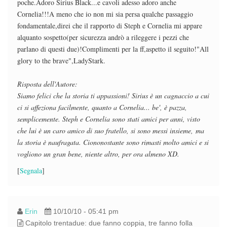
poche.Adoro Sirius Black...e cavoli adesso adoro anche
Cornelia!!!A meno che io non mi sia persa qualche passaggio
fondamentale,direi che il rapporto di Steph e Cornelia mi appare
alquanto sospetto(per sicurezza andrò a rileggere i pezzi che
parlano di questi due)!Complimenti per la ff,aspetto il seguito!"All
glory to the brave",LadyStark.
Risposta dell'Autore:
Siamo felici che la storia ti appassioni! Sirius è un cagnaccio a cui
ci si affeziona facilmente, quanto a Cornelia... be', è pazza,
semplicemente. Steph e Cornelia sono stati amici per anni, visto
che lui è un caro amico di suo fratello, si sono messi insieme, ma
la storia è naufragata. Ciononostante sono rimasti molto amici e si
vogliono un gran bene, niente altro, per ora almeno XD.
[
Segnala
]
Erin
10/10/10 - 05:41 pm
Capitolo trentadue: due fanno coppia, tre fanno folla