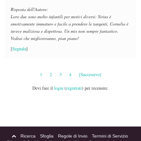
Risposta dell'Autore:
Loro due sono molto infantili per motivi diversi: Sirius è
emotivamente immaturo e facile a prendere le tangenti, Cornelia è
invece maliziosa e dispettosa. Un mix non sempre fantastico.
Vedrai che miglioreranno, pian piano!
[
Segnala
]
1
2
3
4
[Successivo]
Devi fare il
login
(
registrati
) per recensire.
Ricerca
Sfoglia
Regole di Invio
Termini di Servizio