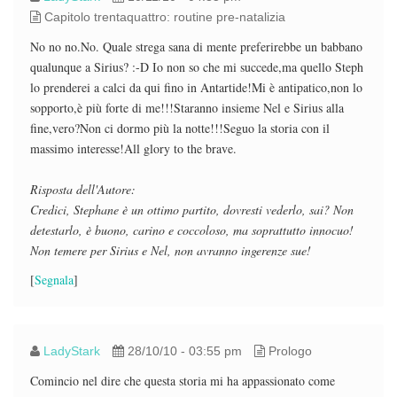
Capitolo trentaquattro: routine pre-natalizia
No no no.No. Quale strega sana di mente preferirebbe un babbano
qualunque a Sirius? :-D Io non so che mi succede,ma quello Steph
lo prenderei a calci da qui fino in Antartide!Mi è antipatico,non lo
sopporto,è più forte di me!!!Staranno insieme Nel e Sirius alla
fine,vero?Non ci dormo più la notte!!!Seguo la storia con il
massimo interesse!All glory to the brave.
Risposta dell'Autore:
Credici, Stephane è un ottimo partito, dovresti vederlo, sai? Non
detestarlo, è buono, carino e coccoloso, ma soprattutto innocuo!
Non temere per Sirius e Nel, non avranno ingerenze sue!
[
Segnala
]
LadyStark
28/10/10 - 03:55 pm
Prologo
Comincio nel dire che questa storia mi ha appassionato come