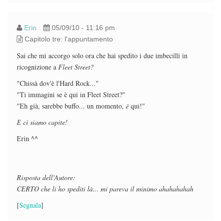
Erin
05/09/10 - 11:16 pm
Capitolo tre: l'appuntamento
Sai che mi accorgo solo ora che hai spedito i due imbecilli in
ricognizione a
Fleet Street?
"Chissà dov'è l'Hard Rock..."
"Ti immagini se è qui in Fleet Street?"
"Eh già, sarebbe buffo... un momento,
è
qui!"
E ci siamo capite!
Erin ^^
Risposta dell'Autore:
CERTO che li ho spediti là... mi pareva il minimo ahahahahah
[
Segnala
]