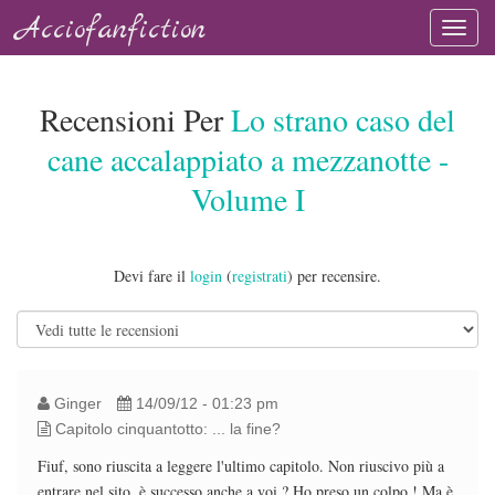
Acciofanfiction
Recensioni Per
Lo strano caso del
cane accalappiato a mezzanotte -
Volume I
Devi fare il
login
(
registrati
) per recensire.
Ginger
14/09/12 - 01:23 pm
Capitolo cinquantotto: ... la fine?
Fiuf, sono riuscita a leggere l'ultimo capitolo. Non riuscivo più a
entrare nel sito, è successo anche a voi ? Ho preso un colpo ! Ma è