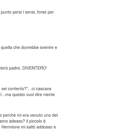
unto persi i sensi, forse per
 io quella che dovrebbe svenire e
iventerò padre, DIVENTERO'
 sei contento?", -ci cascava
o!...ma questo vuol dire niente
osi perchè mi era venuto uno dei
ciamo adesso? il piccolo è
he Hermione mi saltò addosso e