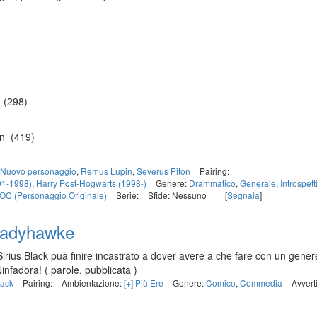
 (298)
on (419)
Nuovo personaggio
,
Remus Lupin
,
Severus Piton
Pairing:
91-1998)
,
Harry Post-Hogwarts (1998-)
Genere:
Drammatico
,
Generale
,
Introspett
OC (Personaggio Originale)
Serie:
Sfide: Nessuno
[
Segnala
]
adyhawke
ius Black puà finire incastrato a dover avere a che fare con un gener
Ninfadora!
( parole, pubblicata )
lack
Pairing:
Ambientazione:
[+] Più Ere
Genere:
Comico
,
Commedia
Avvert