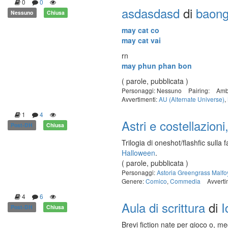
0
0
asdasdasd
di
baon
Nessuno
Chiusa
may cat co
may cat vai
rn
may phun phan bon
( parole, pubblicata )
Personaggi: Nessuno
Pairing:
Amb
Avvertimenti:
AU (Alternate Universe)
,
1
4
Astri e costellazioni
Post-DH
Chiusa
Trilogia di oneshot/flashfic sulla
Halloween
.
( parole, pubblicata )
Personaggi:
Astoria Greengrass Malfo
Genere:
Comico
,
Commedia
Avverti
4
6
Aula di scrittura
di
I
Post-DH
Chiusa
Brevi fiction nate per gioco o, meg