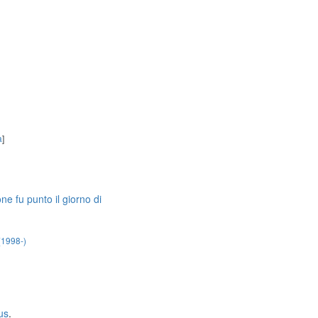
a
]
e fu punto il giorno di
(1998-)
us
.