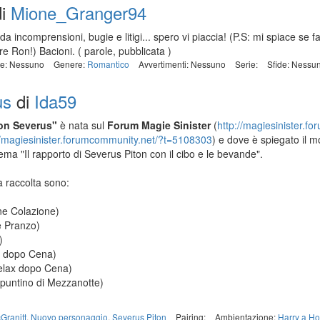
i
Mione_Granger94
da incomprensioni, bugie e litigi... spero vi piaccia! (P.S: mi spiace s
re Ron!) Bacioni.
( parole, pubblicata )
e: Nessuno
Genere:
Romantico
Avvertimenti: Nessuno
Serie:
Sfide: Nessu
us
di
Ida59
con Severus"
è nata sul
Forum Magie Sinister
(
http://magiesinister.f
//magiesinister.forumcommunity.net/?t=5108303
) e dove è spiegato il m
tema "Il rapporto di Severus Piton con il cibo e le bevande".
a raccolta sono:
ne Colazione)
e Pranzo)
)
ax dopo Cena)
Relax dopo Cena)
puntino di Mezzanotte)
Granitt
,
Nuovo personaggio
,
Severus Piton
Pairing:
Ambientazione:
Harry a H