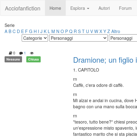
Acciofanfiction
Home
Esplora
Autori
Forum
Serie
A
B
C
D
E
F
G
H
I
J
K
L
M
N
O
P
Q
R
S
T
U
V
W
X
Y
Z
Altro
0
1
Dramione; un figlio 
Nessuno
Chiusa
1. CAPITOLO
rn
Caffè, c'era odore di caffè.
rn
Mi alzai e andai in cucina, dove 
bagno con una mano sulla bocca e
rn
"tesoro, tutto bene?" chiesi pre
un'espressione misto spavento, i
fantastico marito che si sta pis