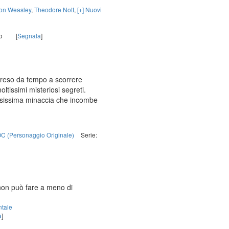
on Weasley
,
Theodore Nott
,
[+] Nuovi
o
[
Segnala
]
ipreso da tempo a scorrere
ltissimi misteriosi segreti.
olisissima minaccia che incombe
C (Personaggio Originale)
Serie:
non può fare a meno di
tale
a
]