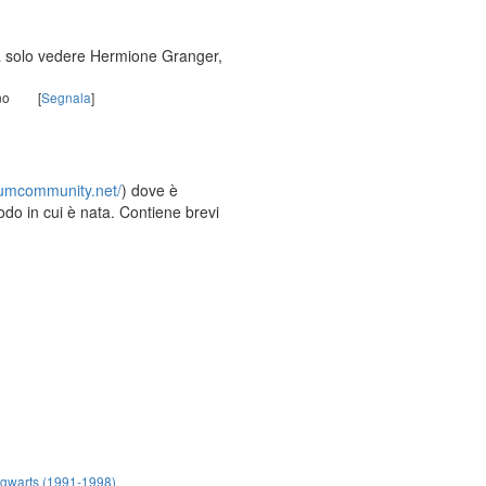
e fa solo vedere Hermione Granger,
no
[
Segnala
]
orumcommunity.net/
) dove è
odo in cui è nata. Contiene brevi
ogwarts (1991-1998)