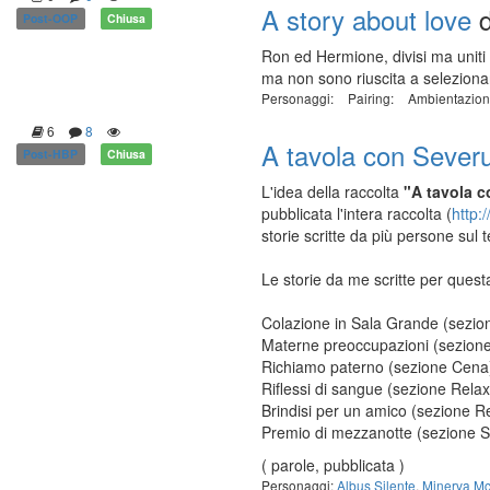
A story about love
d
Post-OOP
Chiusa
Ron ed Hermione, divisi ma uniti 
ma non sono riuscita a seleziona
Personaggi:
Pairing:
Ambientazion
6
8
A tavola con Sever
Post-HBP
Chiusa
L'idea della raccolta
"A tavola 
pubblicata l'intera raccolta (
http:
storie scritte da più persone sul 
Le storie da me scritte per quest
Colazione in Sala Grande (sezio
Materne preoccupazioni (sezion
Richiamo paterno (sezione Cena
Riflessi di sangue (sezione Rel
Brindisi per un amico (sezione 
Premio di mezzanotte (sezione S
( parole, pubblicata )
Personaggi:
Albus Silente
,
Minerva Mc