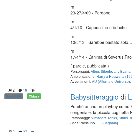
rn
23-27/4/09 - Perdono
rn
4/1/10 - Cappuccino e brioche
rn
10/5/13 - Sarebbe bastato solo…
rn
17/4/14 - L’anima di Severus Pit
( parole, pubblicata )
Personaggi:
Albus Silente
,
Lily Evans
,
Ambientazione:
Harry a Hogwarts (19
Avvertimenti:
AU (Alternate Universe)
,
2
19
Babysitteraggio
di
L
Post-OOP
Chiusa
Perchè anche un playboy come Sir
congeniale: la piccola cuginetta 
Personaggi:
Ninfadora Tonks
,
Sirius B
Sfide: Nessuno
[
Segnala
]
3
27