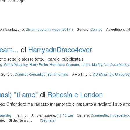
armi con foga.
Ambientazione:
Diciannove anni dopo (2017-)
Genere:
Comico
Avvertimenti: 
ream...
di
HarryadnDraco4ever
ono sotto lo stesso tetto.
( parole, pubblicata )
oy
,
Ginny Weasley
,
Harry Potter
,
Hermione Granger
,
Lucius Malfoy
,
Narcissa Malfoy
Genere:
Comico
,
Romantico
,
Sentimentale
Avvertimenti:
AU (Alternate Universe
uasi) "ti amo"
di
Rohesia e London
oso Grifondoro ma ragazzo innamorato e impaurito a rivelare il suo 
Weasley
Pairing:
Ambientazione:
[+] Più Ere
Genere:
Commedia
,
Introspettivo
rie:
Sfide: Nessuno
[
Segnala
]