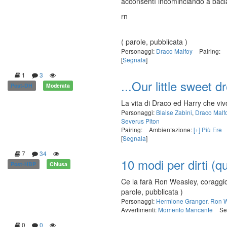
acconsentì incominciando a baci
rn
( parole, pubblicata )
Personaggi:
Draco Malfoy
Pairing:
[
Segnala
]
1
3
...Our little sweet d
Post-DH
Moderata
La vita di Draco ed Harry che viv
Personaggi:
Blaise Zabini
,
Draco Malf
Severus Piton
Pairing:
Ambientazione:
[+] Più Ere
[
Segnala
]
7
34
10 modi per dirti (q
Post-HBP
Chiusa
Ce la farà Ron Weasley, coraggi
parole, pubblicata )
Personaggi:
Hermione Granger
,
Ron 
Avvertimenti:
Momento Mancante
Se
0
0