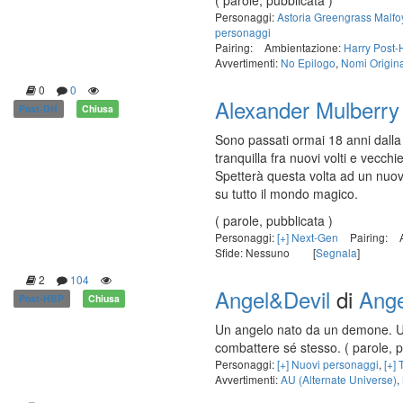
( parole, pubblicata )
Personaggi:
Astoria Greengrass Malfo
personaggi
Pairing:
Ambientazione:
Harry Post-
Avvertimenti:
No Epilogo
,
Nomi Origina
0
0
Alexander Mulberry
Post-DH
Chiusa
Sono passati ormai 18 anni dalla
tranquilla fra nuovi volti e vecc
Spetterà questa volta ad un nuovo
su tutto il mondo magico.
( parole, pubblicata )
Personaggi:
[+] Next-Gen
Pairing:
Sfide: Nessuno
[
Segnala
]
2
104
Angel&Devil
di
Ange
Post-HBP
Chiusa
Un angelo nato da un demone. Un
combattere sé stesso.
( parole, 
Personaggi:
[+] Nuovi personaggi
,
[+] 
Avvertimenti:
AU (Alternate Universe)
,