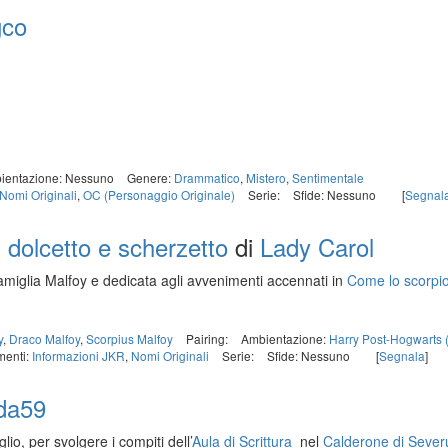
gco
ientazione: Nessuno
Genere:
Drammatico
,
Mistero
,
Sentimentale
Nomi Originali
,
OC (Personaggio Originale)
Serie:
Sfide: Nessuno
[
Segnal
, dolcetto e scherzetto
di
Lady Carol
 famiglia Malfoy e dedicata agli avvenimenti accennati in
Come lo scorpion
y
,
Draco Malfoy
,
Scorpius Malfoy
Pairing:
Ambientazione:
Harry Post-Hogwarts 
menti:
Informazioni JKR
,
Nomi Originali
Serie:
Sfide: Nessuno
[
Segnala
]
da59
lio, per svolgere i compiti dell’
Aula di Scrittura
nel
Calderone di Sever