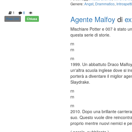
Genere:
Angst
,
Drammatico
,
Introspett
1
8
Agente Malfoy
di
ex
Post-DH
Chiusa
Mischiare Potter e 007 è stato un
questa serie di storie.
rn
rn
rn
1999. Un abbattuto Draco Malfoy a
un'altra scuola inglese dove si i
porterà a diventare il miglior age
Slaydrake.
rn
rn
rn
2010. Dopo una brillante carriera
suo. Questo vuole dire reincontr
proprio mentre nuovi nemici e peric