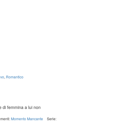
ivo
,
Romantico
e di femmina a lui non
imenti:
Momento Mancante
Serie: