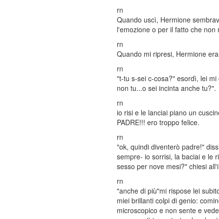
rn
Quando uscì, Hermione sembrava in
l'emozione o per il fatto che non 
rn
Quando mi ripresi, Hermione era
rn
"t-tu s-sei c-cosa?" esordì, lei m
non tu...o sei incinta anche tu?".
rn
io risi e le lanciai piano un cus
PADRE!!! ero troppo felice.
rn
"ok, quindi diventerò padre!" di
sempre- io sorrisi, la baciai e le
sesso per nove mesi?" chiesi all
rn
"anche di più"mi rispose lei subit
miei brillanti colpi di genio: com
microscopico e non sente e vede 