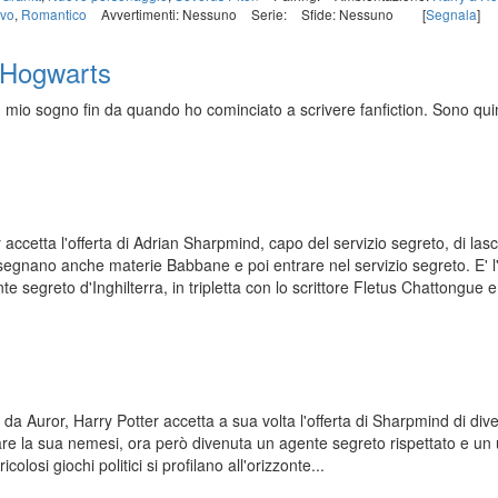
ivo
,
Romantico
Avvertimenti: Nessuno
Serie:
Sfide: Nessuno
[
Segnala
]
Hogwarts
 mio sogno fin da quando ho cominciato a scrivere fanfiction. Sono quind
ccetta l'offerta di Adrian Sharpmind, capo del servizio segreto, di las
nsegnano anche materie Babbane e poi entrare nel servizio segreto. E' l'
nte segreto d'Inghilterra, in tripletta con lo scrittore Fletus Chattongue 
 da Auror, Harry Potter accetta a sua volta l'offerta di Sharpmind di div
are la sua nemesi, ora però divenuta un agente segreto rispettato e 
olosi giochi politici si profilano all'orizzonte...