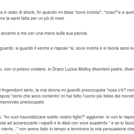
 stato di shock, fin quando mi disse "sono incinta!", "cosa?"e a quel p
me la sarei fatta per un pò di mesi.
 accanto a me con una mano sulla sua pancia.
i guardò, si guardò il ventre e rispose "si, sono incinta e in teoria sarei
cino, non ci potevo credere, io Draco Lucius Malfoy diventerò padre, d
ssi fingendomi serio, la mia donna mi guardò preoccupata "cosa c'è? non
 risposi "certo che sono contento! mi hai fatto l'uomo più felice del mond
'improvviso preoccupato.
o, "ho vuoi traumatizzare subito nostro figlio?" aggiunse. io non le risp
inciai ad accarezzarle i capelli e le dissi con voce suadente " e se lo fac
niente..." non avevo fatto in tempo a terminare la mia persuasione c