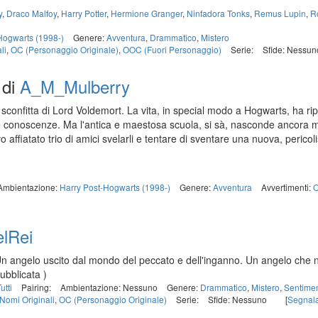
y
,
Draco Malfoy
,
Harry Potter
,
Hermione Granger
,
Ninfadora Tonks
,
Remus Lupin
,
R
Hogwarts (1998-)
Genere:
Avventura
,
Drammatico
,
Mistero
li
,
OC (Personaggio Originale)
,
OOC (Fuori Personaggio)
Serie:
Sfide: Nessun
di
A_M_Mulberry
 sconfitta di Lord Voldemort. La vita, in special modo a Hogwarts, ha r
hie conoscenze. Ma l'antica e maestosa scuola, si sà, nasconde ancora mo
 affiatato trio di amici svelarli e tentare di sventare una nuova, peric
Ambientazione:
Harry Post-Hogwarts (1998-)
Genere:
Avventura
Avvertimenti:
O
lRei
 angelo uscito dal mondo del peccato e dell'inganno. Un angelo che 
pubblicata )
Tutti
Pairing:
Ambientazione: Nessuno
Genere:
Drammatico
,
Mistero
,
Sentimen
Nomi Originali
,
OC (Personaggio Originale)
Serie:
Sfide: Nessuno
[
Segnal