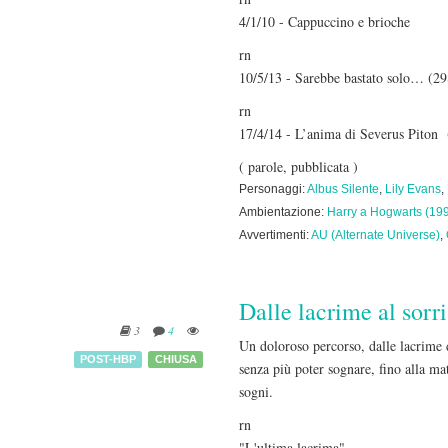
4/1/10 - Cappuccino e brioche
rn
10/5/13 - Sarebbe bastato solo… (29
rn
17/4/14 - L’anima di Severus Piton
( parole, pubblicata )
Personaggi:
Albus Silente
,
Lily Evans
,
Ambientazione:
Harry a Hogwarts (19
Avvertimenti:
AU (Alternate Universe)
,
Dalle lacrime al sorr
3
4
Un doloroso percorso, dalle lacrime d
POST-HBP
CHIUSA
senza più poter sognare, fino alla ma
sogni.
rn
"L'ultima lacrima"