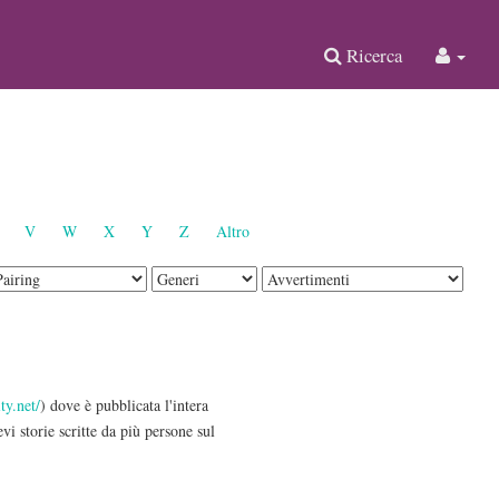
Ricerca
V
W
X
Y
Z
Altro
ty.net/
) dove è pubblicata l'intera
vi storie scritte da più persone sul