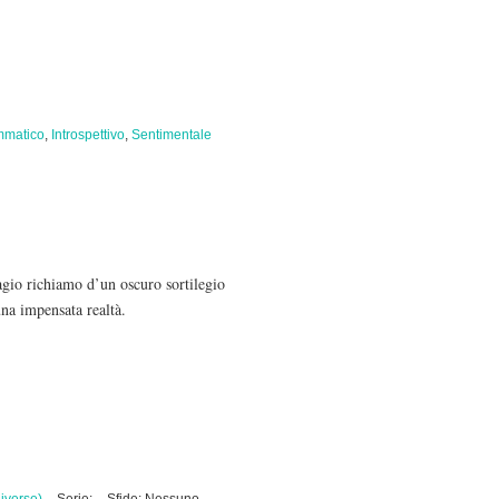
mmatico
,
Introspettivo
,
Sentimentale
agio richiamo d’un oscuro sortilegio
una impensata realtà.