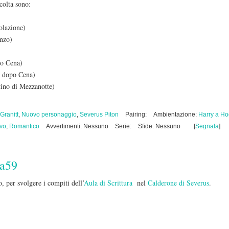
colta sono:
olazione)
anzo)
po Cena)
x dopo Cena)
ino di Mezzanotte)
Granitt
,
Nuovo personaggio
,
Severus Piton
Pairing:
Ambientazione:
Harry a Ho
ivo
,
Romantico
Avvertimenti: Nessuno
Serie:
Sfide: Nessuno
[
Segnala
]
da59
, per svolgere i compiti dell’
Aula di Scrittura
nel
Calderone di Severus
.