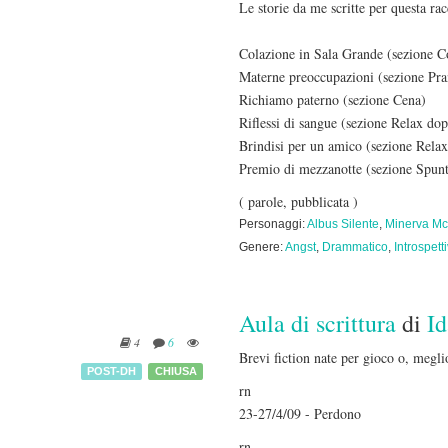
Le storie da me scritte per questa rac
Colazione in Sala Grande (sezione C
Materne preoccupazioni (sezione Pr
Richiamo paterno (sezione Cena)
Riflessi di sangue (sezione Relax do
Brindisi per un amico (sezione Rela
Premio di mezzanotte (sezione Spunt
( parole, pubblicata )
Personaggi:
Albus Silente
,
Minerva Mc
Genere:
Angst
,
Drammatico
,
Introspett
Aula di scrittura
di
I
4
6
Brevi fiction nate per gioco o, meglio
POST-DH
CHIUSA
rn
23-27/4/09 - Perdono
rn