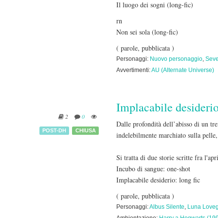
Il luogo dei sogni (long-fic)
rn
Non sei sola (long-fic)
( parole, pubblicata )
Personaggi:
Nuovo personaggio
,
Seve
Avvertimenti:
AU (Alternate Universe)
Implacabile desideri
2
0
Dalle profondità dell’abisso di un t
POST-DH
CHIUSA
indelebilmente marchiato sulla pelle,
Si tratta di due storie scritte fra l'a
Incubo di sangue: one-shot
Implacabile desiderio: long fic
( parole, pubblicata )
Personaggi:
Albus Silente
,
Luna Love