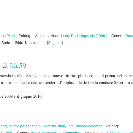
rus Piton
Pairing:
Ambientazione:
Harry Post-Hogwarts (1998-)
Genere:
Dra
Serie:
Sfide: Nessuno
[
Segnala
]
o
di
Ida59
remendo incubo di sangue che di nuovo ritorna, più lacerante di prima, nel malv
 tra tormento ed estasi, un sentiero d’implacabile desiderio conduce Severus a 
prile 2009 e il giugno 2010:
good
,
Nuovo personaggio
,
Severus Piton
,
Tom Riddle/Voldemort
Pairing: