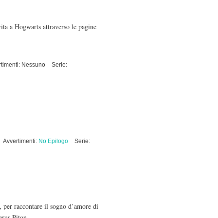
vita a Hogwarts attraverso le pagine
rtimenti: Nessuno
Serie:
Avvertimenti:
No Epilogo
Serie:
, per raccontare il sogno d’amore di
erus Piton.