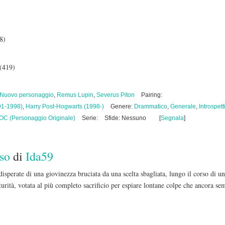
8)
 (419)
Nuovo personaggio
,
Remus Lupin
,
Severus Piton
Pairing:
91-1998)
,
Harry Post-Hogwarts (1998-)
Genere:
Drammatico
,
Generale
,
Introspett
OC (Personaggio Originale)
Serie:
Sfide: Nessuno
[
Segnala
]
iso
di
Ida59
isperate di una giovinezza bruciata da una scelta sbagliata, lungo il corso di un
turità, votata al più completo sacrificio per espiare lontane colpe che ancora se