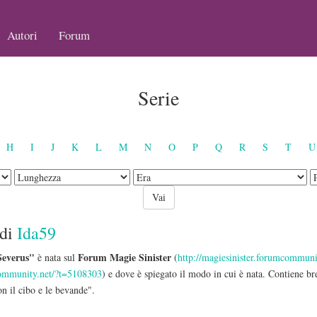
Autori
Forum
Serie
H
I
J
K
L
M
N
O
P
Q
R
S
T
U
di
Ida59
Severus"
Forum Magie Sinister
è nata sul
(
http://magiesinister.forumcommuni
community.net/?t=5108303
) e dove è spiegato il modo in cui è nata. Contiene bre
n il cibo e le bevande".