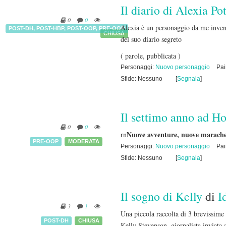
Il diario di Alexia Pot
0
0
Alexia è un personaggio da me inventa
POST-DH
,
POST-HBP
,
POST-OOP
,
PRE-OOP
CHIUSA
del suo diario segreto
( parole, pubblicata )
Personaggi:
Nuovo personaggio
Pai
Sfide: Nessuno
[
Segnala
]
Il settimo anno ad H
0
0
Nuove avventure, nuove marachel
rn
PRE-OOP
MODERATA
Personaggi:
Nuovo personaggio
Pai
Sfide: Nessuno
[
Segnala
]
Il sogno di Kelly
di
I
3
1
Una piccola raccolta di 3 brevissime
POST-DH
CHIUSA
Kelly Stevenson, giornalista inviata 