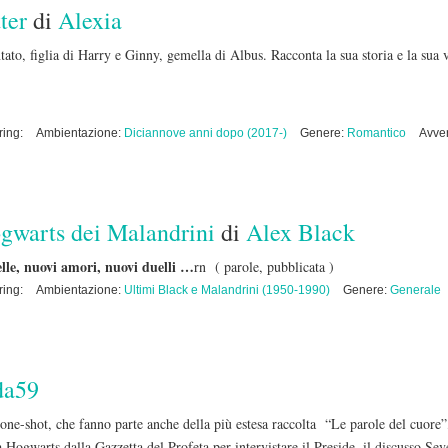
ter
di
Alexia
to, figlia di Harry e Ginny, gemella di Albus. Racconta la sua storia e la sua 
ring:
Ambientazione:
Diciannove anni dopo (2017-)
Genere:
Romantico
Avve
ogwarts dei Malandrini
di
Alex Black
le, nuovi amori, nuovi duelli …
rn
( parole, pubblicata )
ring:
Ambientazione:
Ultimi Black e Malandrini (1950-1990)
Genere:
Generale
da59
 one-shot, che fanno parte anche della più estesa raccolta “Le parole del cuore”
a Hogwarts dalla Gazzetta del Profeta per intervistare il Preside, il discusso Sev