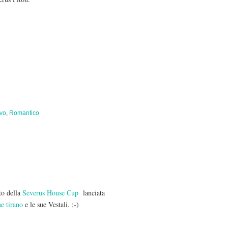
ivo
,
Romantico
to della
Severus House Cup
lanciata
e tirano
e le sue Vestali. ;-)