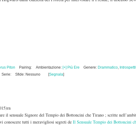
rus Piton
Pairing:
Ambientazione:
[+] Più Ere
Genere:
Drammatico
,
Introspett
Serie:
Sfide: Nessuno
[
Segnala
]
015)rn
rare il sensuale Signore del Tempio dei Bottoncini che Tirano ; scritte nell’ambi
vi conoscere tutti i meravigliosi segreti de
Il Sensuale Tempio dei Bottoncini ch