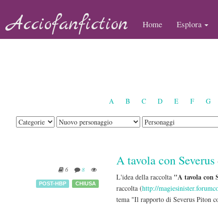
Acciofanfiction
Home
Esplora
A
B
C
D
E
F
G
A tavola con Severus
6
8
"A tavola con 
L'idea della raccolta
POST-HBP
CHIUSA
raccolta (
http://magiesinister.forum
tema "Il rapporto di Severus Piton co