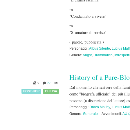
rn
"Condannato a vivere"
rn
"Sfumature di sorriso"
( parole, pubblicata )
Personaggi:
Albus Silente
,
Lucius Malf
Genere:
Angst
,
Drammatico
,
Introspett
History of a Pure-Bl
5
22
Dal momento che scrivere della famig
POST-HBP
CHIUSA
come "biografa ufficiale" dei più illu
possono (a discrezione del lettore) e
Personaggi:
Draco Malfoy
,
Lucius Malf
Genere:
Generale
Avvertimenti:
AU (