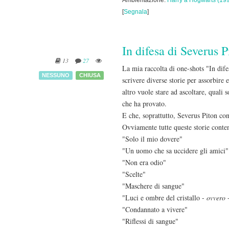
Ambientazione:
Harry a Hogwarts (19
[
Segnala
]
In difesa di Severus P
13
27
La mia raccolta di one-shots "In dif
NESSUNO
CHIUSA
scrivere diverse storie per assorbire e
altro vuole stare ad ascoltare, quali 
che ha provato.
E che, soprattutto, Severus Piton con
Ovviamente tutte queste storie conten
"Solo il mio dovere"
"Un uomo che sa uccidere gli amici"
"Non era odio"
"Scelte"
"Maschere di sangue"
"Luci e ombre del cristallo -
ovvero
-
"Condannato a vivere"
"Riflessi di sangue"