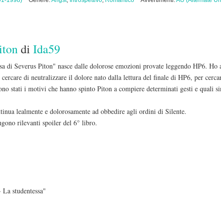
91-1998)
Genere:
Angst
,
Introspettivo
,
Romantico
Avvertimenti:
AU (Alternate Un
iton
di
Ida59
esa di Severus Piton" nasce dalle dolorose emozioni provate leggendo HP6. Ho 
 cercare di neutralizzare il dolore nato dalla lettura del finale di HP6, per cerca
sono stati i motivi che hanno spinto Piton a compiere determinati gesti e quali si
tinua lealmente e dolorosamente ad obbedire agli ordini di Silente.
gono rilevanti spoiler del 6° libro.
 La studentessa"