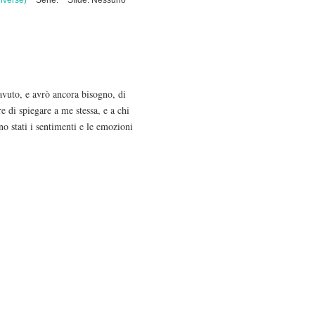
iverse)
Serie:
Sfide: Nessuno
avuto, e avrò ancora bisogno, di
re di spiegare a me stessa, e a chi
no stati i sentimenti e le emozioni