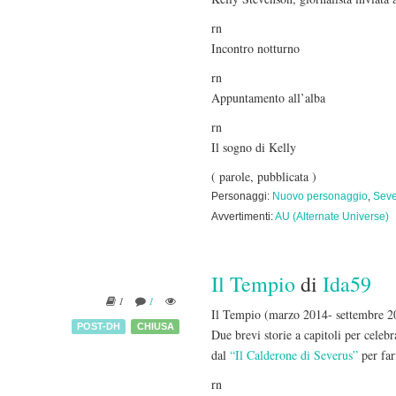
rn
Incontro notturno
rn
Appuntamento all’alba
rn
Il sogno di Kelly
( parole, pubblicata )
Personaggi:
Nuovo personaggio
,
Seve
Avvertimenti:
AU (Alternate Universe)
Il Tempio
di
Ida59
1
1
Il Tempio (marzo 2014- settembre 2
POST-DH
CHIUSA
Due brevi storie a capitoli per celeb
dal
“Il Calderone di Severus”
per far
rn