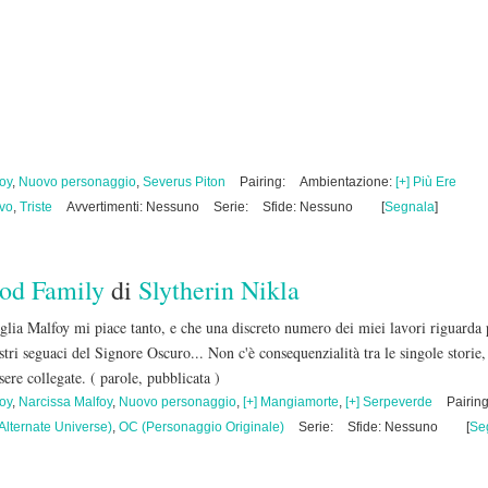
oy
,
Nuovo personaggio
,
Severus Piton
Pairing:
Ambientazione:
[+] Più Ere
ivo
,
Triste
Avvertimenti: Nessuno
Serie:
Sfide: Nessuno
[
Segnala
]
ood Family
di
Slytherin Nikla
lia Malfoy mi piace tanto, e che una discreto numero dei miei lavori riguarda 
stri seguaci del Signore Oscuro... Non c'è consequenzialità tra le singole storie
ssere collegate.
( parole, pubblicata )
oy
,
Narcissa Malfoy
,
Nuovo personaggio
,
[+] Mangiamorte
,
[+] Serpeverde
Pairing
Alternate Universe)
,
OC (Personaggio Originale)
Serie:
Sfide: Nessuno
[
Se