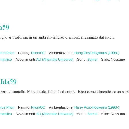
a59
gno si trasforma in un ambrato riflesso d’amore, illuminato dal sole…
rus Piton
Pairing:
Piton/OC
Ambientazione:
Harry Post-Hogwarts (1998-)
mantico
Avvertimenti:
AU (Alternate Universe)
Serie:
Sorrisi
Sfide: Nessuno
i
Ida59
nzero e cannella. Mare e sole, felicità ed amore. Ecco come dimenticare un sors
rus Piton
Pairing:
Piton/OC
Ambientazione:
Harry Post-Hogwarts (1998-)
mantico
Avvertimenti:
AU (Alternate Universe)
Serie:
Sorrisi
Sfide: Nessuno