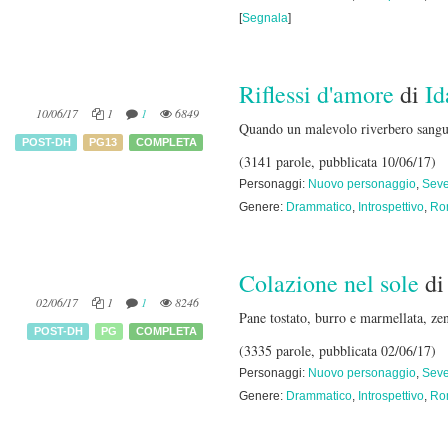
[
Segnala
]
Riflessi d'amore
di
Id
10/06/17
1
1
6849
Quando un malevolo riverbero sangui
POST-DH
PG13
COMPLETA
(3141 parole, pubblicata 10/06/17)
Personaggi:
Nuovo personaggio
,
Seve
Genere:
Drammatico
,
Introspettivo
,
Ro
Colazione nel sole
d
02/06/17
1
1
8246
Pane tostato, burro e marmellata, ze
POST-DH
PG
COMPLETA
(3335 parole, pubblicata 02/06/17)
Personaggi:
Nuovo personaggio
,
Seve
Genere:
Drammatico
,
Introspettivo
,
Ro