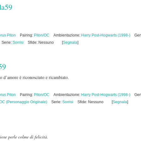
da59
rus Piton
Pairing:
Piton/OC
Ambientazione:
Harry Post-Hogwarts (1998-)
Gen
Serie:
Sorrisi
Sfide: Nessuno
[
Segnala
]
59
cco d’amore è riconosciuto e ricambiato.
rus Piton
Pairing:
Piton/OC
Ambientazione:
Harry Post-Hogwarts (1998-)
Gen
OC (Personaggio Originale)
Serie:
Sorrisi
Sfide: Nessuno
[
Segnala
]
iose perle colme di felicità.