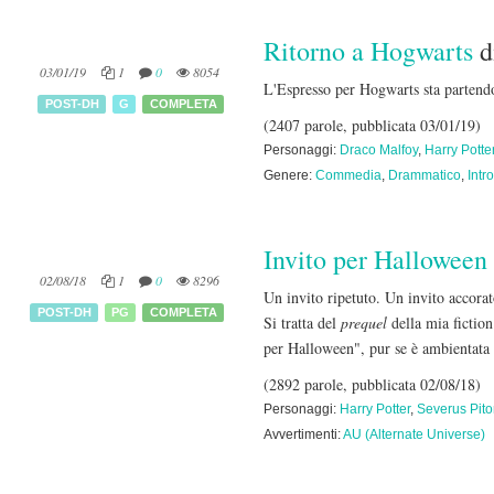
Ritorno a Hogwarts
d
03/01/19
1
0
8054
L'Espresso per Hogwarts sta partendo
POST-DH
G
COMPLETA
(2407 parole, pubblicata 03/01/19)
Personaggi:
Draco Malfoy
,
Harry Potte
Genere:
Commedia
,
Drammatico
,
Intr
Invito per Halloween
02/08/18
1
0
8296
Un invito ripetuto. Un invito accorat
POST-DH
PG
COMPLETA
Si tratta del
prequel
della mia fictio
per Halloween", pur se è ambientata 
(2892 parole, pubblicata 02/08/18)
Personaggi:
Harry Potter
,
Severus Pit
Avvertimenti:
AU (Alternate Universe)