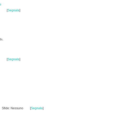
e
[
Segnala
]
ts.
[
Segnala
]
Sfide: Nessuno
[
Segnala
]