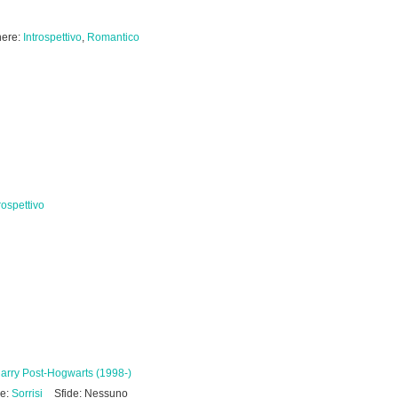
ere:
Introspettivo
,
Romantico
rospettivo
arry Post-Hogwarts (1998-)
ie:
Sorrisi
Sfide: Nessuno