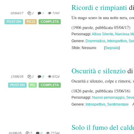
Ricordi e rimpianti
d
05/04/17
1
1
7195
Un mago scuro in una notte nera, con
POST-DH
PG13
COMPLETA
(1906 parole, pubblicata 05/04/17)
Personaggi:
Albus Silente
,
Narcissa M
Genere:
Drammatico
,
Introspettivo
,
Sen
Sfide: Nessuno
[
Segnala
]
Oscurità e silenzio
d
15/06/16
1
0
6524
Oscurità e silenzio, colpe e rimorsi,
POST-DH
PG
COMPLETA
(1826 parole, pubblicata 15/06/16)
Personaggi:
Nuovo personaggio
,
Seve
Genere:
Introspettivo
,
Sentimentale
Solo il fumo del cald
01/06/16
7
0
72744