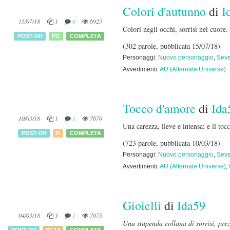
Colori d'autunno
di
I
15/07/18
1
0
6923
Colori negli occhi, sorrisi nel cuore.
POST-DH
PG
COMPLETA
(302 parole, pubblicata 15/07/18)
Personaggi:
Nuovo personaggio
,
Seve
Avvertimenti:
AU (Alternate Universe)
Tocco d'amore
di
Ida
10/03/18
1
1
7670
Una carezza, lieve e intensa; e il to
POST-DH
R
COMPLETA
(723 parole, pubblicata 10/03/18)
Personaggi:
Nuovo personaggio
,
Seve
Avvertimenti:
AU (Alternate Universe)
,
Gioielli
di
Ida59
04/03/18
1
1
7075
U
na stupenda collana di sorrisi, prez
POST-DH
PG13
COMPLETA