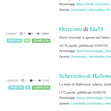
Personaggi:
Albus Silente
,
Lily Evans
,
Genere:
Drammatico
,
Introspettivo
,
Ro
Orizzonti
di
Ida59
21/04/19
5
0
116662
Nuovi orizzonti si aprono nel futuro 
POST-DH
PG
COMPLETA
(4178 parole, pubblicata 01/03/19)
Personaggi:
Nuovo personaggio
,
Seve
Genere:
Drammatico
,
Introspettivo
,
Ro
Scherzetto di Hallow
01/02/19
1
0
11342
La notte di Halloween: scherzi, incubi
POST-DH
G
COMPLETA
(372 parole, pubblicata 01/02/19)
Personaggi:
Nuovo personaggio
,
Seve
Genere:
Commedia
,
Drammatico
,
Intr