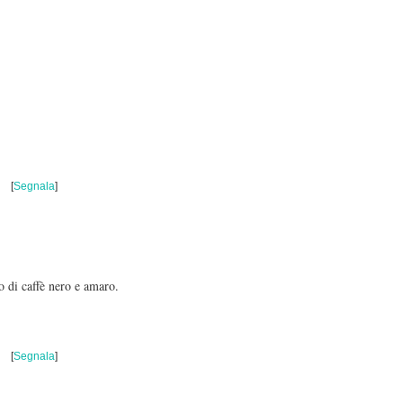
[
Segnala
]
o di caffè nero e amaro.
[
Segnala
]