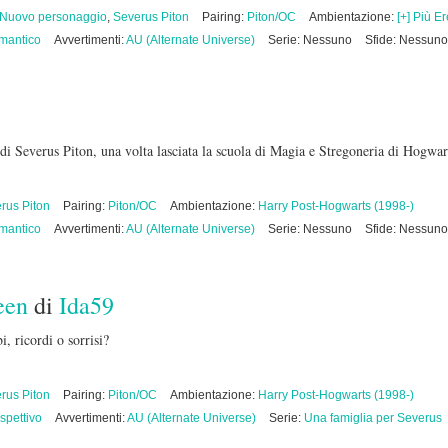
Nuovo personaggio
,
Severus Piton
Pairing:
Piton/OC
Ambientazione:
[+] Più Er
mantico
Avvertimenti:
AU (Alternate Universe)
Serie: Nessuno
Sfide: Nessuno
di Severus Piton, una volta lasciata la scuola di Magia e Stregoneria di Hogwar
rus Piton
Pairing:
Piton/OC
Ambientazione:
Harry Post-Hogwarts (1998-)
mantico
Avvertimenti:
AU (Alternate Universe)
Serie: Nessuno
Sfide: Nessuno
een
di
Ida59
, ricordi o sorrisi?
rus Piton
Pairing:
Piton/OC
Ambientazione:
Harry Post-Hogwarts (1998-)
ospettivo
Avvertimenti:
AU (Alternate Universe)
Serie:
Una famiglia per Severus