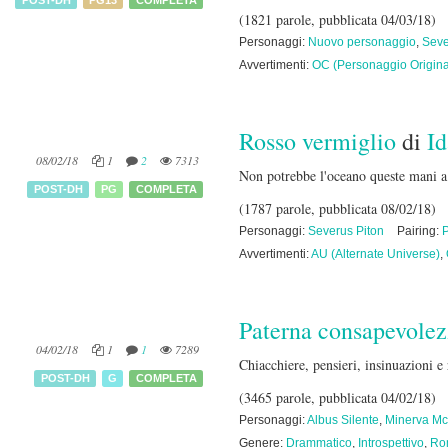
(1821 parole, pubblicata 04/03/18)
Personaggi:
Nuovo personaggio
,
Seve
Avvertimenti:
OC (Personaggio Origina
Rosso vermiglio
di
I
08/02/18
1
2
7313
Non potrebbe l'oceano queste mani a
POST-DH
PG
COMPLETA
(1787 parole, pubblicata 08/02/18)
Personaggi:
Severus Piton
Pairing:
Avvertimenti:
AU (Alternate Universe)
,
Paterna consapevole
04/02/18
1
1
7289
Chiacchiere, pensieri, insinuazioni e 
POST-DH
G
COMPLETA
(3465 parole, pubblicata 04/02/18)
Personaggi:
Albus Silente
,
Minerva Mc
Genere:
Drammatico
,
Introspettivo
,
Ro