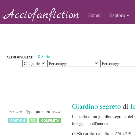
Acciofanfiction
Home
Esplora
8 Serie
ALTRI RISULTATI:
Giardino segreto
di
I
27/07/19
3
0
39288
La storia di un giardino segreto, dei 
POST-DH
PG
COMPLETA
inneggiano all'amore.
(3986 parole, pubblicata 27/05/19)