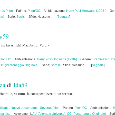
rus Piton
Pairing:
Piton/OC
Ambientazione:
Harry Post-Hogwarts (1998-)
Gen
le)
Serie:
Sorrisi
Sfide: Nessuno
[
Segnala
]
da59
 me lavar! (dal Machbet di Verdi)
Piton/OC
Ambientazione:
Harry Post-Hogwarts (1998-)
Genere:
Drammatico
,
Int
OC (Personaggio Originale)
Serie:
Sorrisi
Sfide: Nessuno
[
Segnala
]
zza
di
Ida59
ricordi e, su tutto, la consapevolezza di un sorriso.
Granitt
,
Nuovo personaggio
,
Severus Piton
Pairing:
Piton/OC
Ambientazione:
H
mantico
Avvertimenti:
AU (Alternate Universe)
,
OC (Personaggio Originale)
Ser