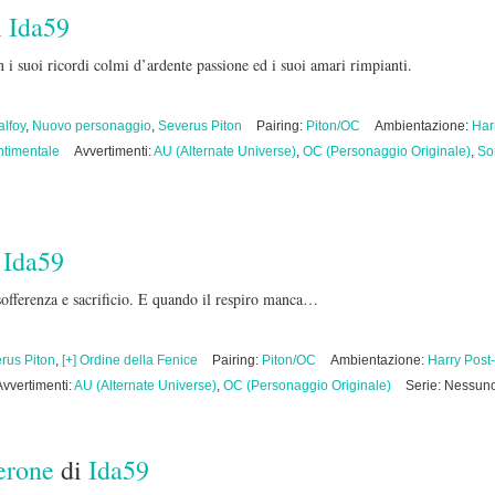
i
Ida59
 i suoi ricordi colmi d’ardente passione ed i suoi amari rimpianti.
alfoy
,
Nuovo personaggio
,
Severus Piton
Pairing:
Piton/OC
Ambientazione:
Har
timentale
Avvertimenti:
AU (Alternate Universe)
,
OC (Personaggio Originale)
,
So
i
Ida59
 sofferenza e sacrificio. E quando il respiro manca…
rus Piton
,
[+] Ordine della Fenice
Pairing:
Piton/OC
Ambientazione:
Harry Post
Avvertimenti:
AU (Alternate Universe)
,
OC (Personaggio Originale)
Serie: Nessun
erone
di
Ida59