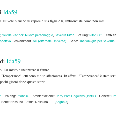
i
Ida59
. Nuvole bianche di vapore e sua figlia è lì, imbronciata come non mai.
r
,
Neville Paciock
,
Nuovo personaggio
,
Severus Piton
Pairing:
Piton/OC
Ambien
ospettivo
Avvertimenti:
AU (Alternate Universe)
Serie:
Una famiglia per Severus
di
Ida59
o. Un invito a incontrare il futuro.
n "Temperance", cui sono molto affezionata. In effetti, "Temperance" è stata scr
pochi giorni dopo questa storia.
on
Pairing:
Piton/OC
Ambientazione:
Harry Post-Hogwarts (1998-)
Genere:
Dr
Serie: Nessuno
Sfide: Nessuno
[
Segnala
]