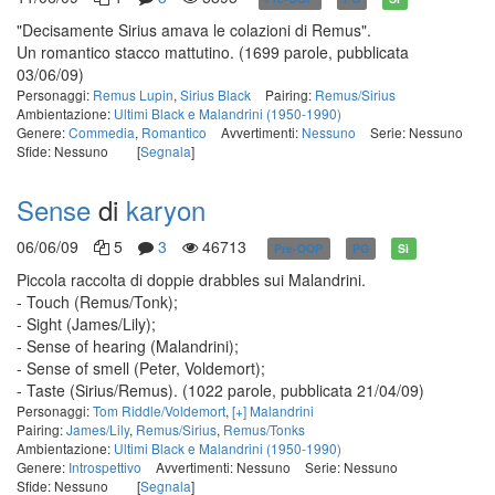
"Decisamente Sirius amava le colazioni di Remus".
Un romantico stacco mattutino.
(1699 parole, pubblicata
03/06/09)
Personaggi:
Remus Lupin
,
Sirius Black
Pairing:
Remus/Sirius
Ambientazione:
Ultimi Black e Malandrini (1950-1990)
Genere:
Commedia
,
Romantico
Avvertimenti:
Nessuno
Serie: Nessuno
Sfide: Nessuno
[
Segnala
]
Sense
di
karyon
06/06/09
5
3
46713
Pre-OOP
PG
Sì
Piccola raccolta di doppie drabbles sui Malandrini.
- Touch (Remus/Tonk);
- Sight (James/Lily);
- Sense of hearing (Malandrini);
- Sense of smell (Peter, Voldemort);
- Taste (Sirius/Remus).
(1022 parole, pubblicata 21/04/09)
Personaggi:
Tom Riddle/Voldemort
,
[+] Malandrini
Pairing:
James/Lily
,
Remus/Sirius
,
Remus/Tonks
Ambientazione:
Ultimi Black e Malandrini (1950-1990)
Genere:
Introspettivo
Avvertimenti: Nessuno
Serie: Nessuno
Sfide: Nessuno
[
Segnala
]