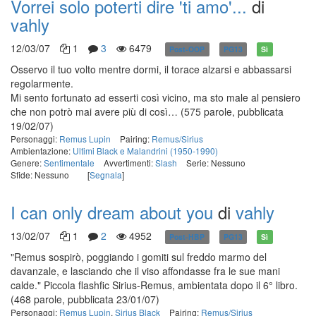
Vorrei solo poterti dire 'ti amo'...
di
vahly
12/03/07
1
3
6479
Post-OOP
PG13
Sì
Osservo il tuo volto mentre dormi, il torace alzarsi e abbassarsi
regolarmente.
Mi sento fortunato ad esserti così vicino, ma sto male al pensiero
che non potrò mai avere più di così…
(575 parole, pubblicata
19/02/07)
Personaggi:
Remus Lupin
Pairing:
Remus/Sirius
Ambientazione:
Ultimi Black e Malandrini (1950-1990)
Genere:
Sentimentale
Avvertimenti:
Slash
Serie: Nessuno
Sfide: Nessuno
[
Segnala
]
I can only dream about you
di
vahly
13/02/07
1
2
4952
Post-HBP
PG13
Sì
"Remus sospirò, poggiando i gomiti sul freddo marmo del
davanzale, e lasciando che il viso affondasse fra le sue mani
calde." Piccola flashfic Sirius-Remus, ambientata dopo il 6° libro.
(468 parole, pubblicata 23/01/07)
Personaggi:
Remus Lupin
,
Sirius Black
Pairing:
Remus/Sirius