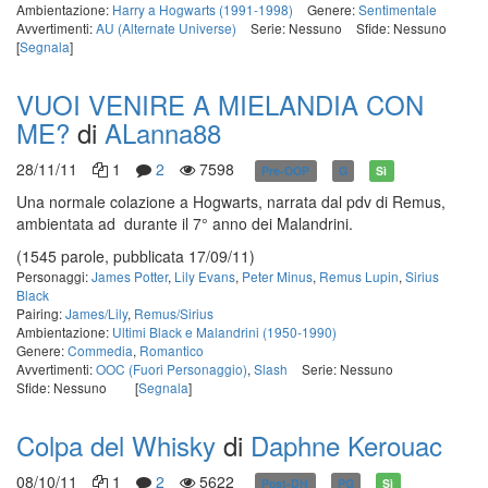
Ambientazione:
Harry a Hogwarts (1991-1998)
Genere:
Sentimentale
Avvertimenti:
AU (Alternate Universe)
Serie: Nessuno
Sfide: Nessuno
[
Segnala
]
VUOI VENIRE A MIELANDIA CON
ME?
di
ALanna88
28/11/11
1
2
7598
Pre-OOP
G
Sì
Una normale colazione a Hogwarts, narrata dal pdv di Remus,
ambientata ad durante il 7° anno dei Malandrini.
(1545 parole, pubblicata 17/09/11)
Personaggi:
James Potter
,
Lily Evans
,
Peter Minus
,
Remus Lupin
,
Sirius
Black
Pairing:
James/Lily
,
Remus/Sirius
Ambientazione:
Ultimi Black e Malandrini (1950-1990)
Genere:
Commedia
,
Romantico
Avvertimenti:
OOC (Fuori Personaggio)
,
Slash
Serie: Nessuno
Sfide: Nessuno
[
Segnala
]
Colpa del Whisky
di
Daphne Kerouac
08/10/11
1
2
5622
Post-DH
PG
Sì