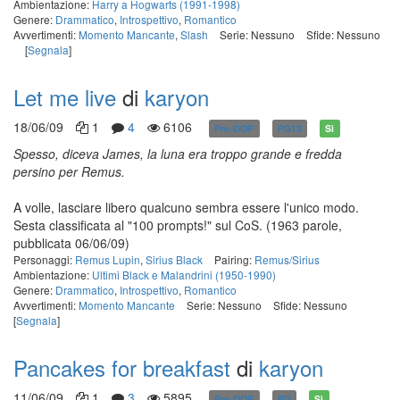
Ambientazione:
Harry a Hogwarts (1991-1998)
Genere:
Drammatico
,
Introspettivo
,
Romantico
Avvertimenti:
Momento Mancante
,
Slash
Serie: Nessuno
Sfide: Nessuno
[
Segnala
]
Let me live
di
karyon
18/06/09
1
4
6106
Pre-OOP
PG13
Sì
Spesso, diceva James, la luna era troppo grande e fredda
persino per Remus.
A volle, lasciare libero qualcuno sembra essere l'unico modo.
Sesta classificata al "100 prompts!" sul CoS.
(1963 parole,
pubblicata 06/06/09)
Personaggi:
Remus Lupin
,
Sirius Black
Pairing:
Remus/Sirius
Ambientazione:
Ultimi Black e Malandrini (1950-1990)
Genere:
Drammatico
,
Introspettivo
,
Romantico
Avvertimenti:
Momento Mancante
Serie: Nessuno
Sfide: Nessuno
[
Segnala
]
Pancakes for breakfast
di
karyon
11/06/09
1
3
5895
Pre-OOP
PG
Sì