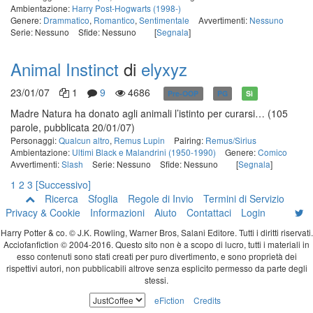
Ambientazione:
Harry Post-Hogwarts (1998-)
Genere:
Drammatico
,
Romantico
,
Sentimentale
Avvertimenti:
Nessuno
Serie: Nessuno
Sfide: Nessuno
[
Segnala
]
Animal Instinct
di
elyxyz
23/01/07
1
9
4686
Pre-OOP
PG
Sì
Madre Natura ha donato agli animali l’istinto per curarsi…
(105
parole, pubblicata 20/01/07)
Personaggi:
Qualcun altro
,
Remus Lupin
Pairing:
Remus/Sirius
Ambientazione:
Ultimi Black e Malandrini (1950-1990)
Genere:
Comico
Avvertimenti:
Slash
Serie: Nessuno
Sfide: Nessuno
[
Segnala
]
1
2
3
[Successivo]
Ricerca
Sfoglia
Regole di Invio
Termini di Servizio
Privacy & Cookie
Informazioni
Aiuto
Contattaci
Login
Harry Potter & co. © J.K. Rowling, Warner Bros, Salani Editore. Tutti i diritti riservati.
Acciofanfiction © 2004-2016. Questo sito non è a scopo di lucro, tutti i materiali in
esso contenuti sono stati creati per puro divertimento, e sono proprietà dei
rispettivi autori, non pubblicabili altrove senza esplicito permesso da parte degli
stessi.
eFiction
Credits