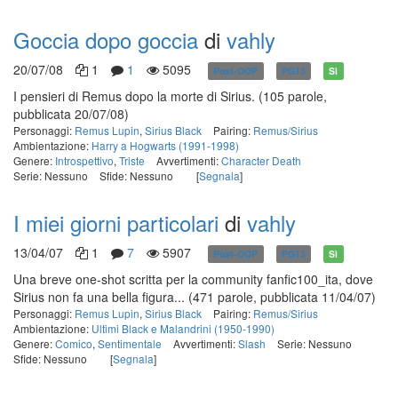
Goccia dopo goccia
di
vahly
20/07/08
1
1
5095
Post-OOP
PG13
Sì
I pensieri di Remus dopo la morte di Sirius.
(105 parole,
pubblicata 20/07/08)
Personaggi:
Remus Lupin
,
Sirius Black
Pairing:
Remus/Sirius
Ambientazione:
Harry a Hogwarts (1991-1998)
Genere:
Introspettivo
,
Triste
Avvertimenti:
Character Death
Serie: Nessuno
Sfide: Nessuno
[
Segnala
]
I miei giorni particolari
di
vahly
13/04/07
1
7
5907
Post-OOP
PG13
Sì
Una breve one-shot scritta per la community fanfic100_ita, dove
Sirius non fa una bella figura...
(471 parole, pubblicata 11/04/07)
Personaggi:
Remus Lupin
,
Sirius Black
Pairing:
Remus/Sirius
Ambientazione:
Ultimi Black e Malandrini (1950-1990)
Genere:
Comico
,
Sentimentale
Avvertimenti:
Slash
Serie: Nessuno
Sfide: Nessuno
[
Segnala
]