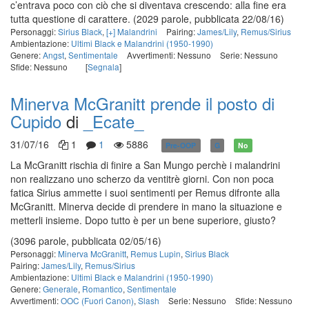
c’entrava poco con ciò che si diventava crescendo: alla fine era
tutta questione di carattere.
(2029 parole, pubblicata 22/08/16)
Personaggi:
Sirius Black
,
[+] Malandrini
Pairing:
James/Lily
,
Remus/Sirius
Ambientazione:
Ultimi Black e Malandrini (1950-1990)
Genere:
Angst
,
Sentimentale
Avvertimenti: Nessuno
Serie: Nessuno
Sfide: Nessuno
[
Segnala
]
Minerva McGranitt prende il posto di
Cupido
di
_Ecate_
31/07/16
1
1
5886
Pre-OOP
G
No
La McGranitt rischia di finire a San Mungo perchè i malandrini
non realizzano uno scherzo da ventitrè giorni. Con non poca
fatica Sirius ammette i suoi sentimenti per Remus difronte alla
McGranitt. Minerva decide di prendere in mano la situazione e
metterli insieme. Dopo tutto è per un bene superiore, giusto?
(3096 parole, pubblicata 02/05/16)
Personaggi:
Minerva McGranitt
,
Remus Lupin
,
Sirius Black
Pairing:
James/Lily
,
Remus/Sirius
Ambientazione:
Ultimi Black e Malandrini (1950-1990)
Genere:
Generale
,
Romantico
,
Sentimentale
Avvertimenti:
OOC (Fuori Canon)
,
Slash
Serie: Nessuno
Sfide: Nessuno