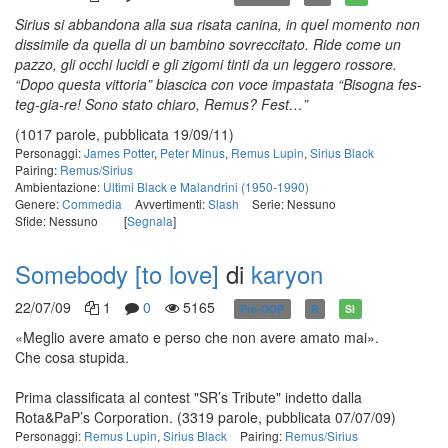
Sirius si abbandona alla sua risata canina, in quel momento non
dissimile da
quella di un bambino sovreccitato. Ride come un
pazzo, gli occhi lucidi e gli zigomi tinti da un
leggero rossore.
“Dopo questa vittoria” biascica con voce impastata “Bisogna fes-
teg-gia-re! Sono stato chiaro,
Remus? Fest…”
(1017 parole, pubblicata 19/09/11)
Personaggi:
James Potter
,
Peter Minus
,
Remus Lupin
,
Sirius Black
Pairing:
Remus/Sirius
Ambientazione:
Ultimi Black e Malandrini (1950-1990)
Genere:
Commedia
Avvertimenti:
Slash
Serie: Nessuno
Sfide: Nessuno
[
Segnala
]
Somebody [to love]
di
karyon
22/07/09
1
0
5165
Pre-OOP
R
Sì
«Meglio avere amato e perso che non avere amato mai».
Che cosa stupida.
Prima classificata al contest "SR’s Tribute" indetto dalla
Rota&PaP’s Corporation.
(3319 parole, pubblicata 07/07/09)
Personaggi:
Remus Lupin
,
Sirius Black
Pairing:
Remus/Sirius