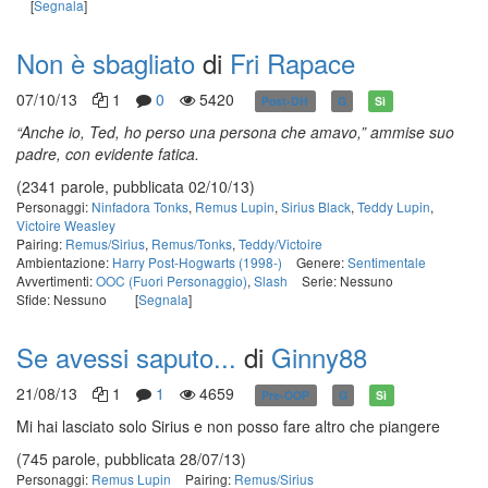
[
Segnala
]
Non è sbagliato
di
Fri Rapace
07/10/13
1
0
5420
Post-DH
G
Sì
“Anche io, Ted, ho perso una persona che amavo,” ammise suo
padre, con evidente fatica.
(2341 parole, pubblicata 02/10/13)
Personaggi:
Ninfadora Tonks
,
Remus Lupin
,
Sirius Black
,
Teddy Lupin
,
Victoire Weasley
Pairing:
Remus/Sirius
,
Remus/Tonks
,
Teddy/Victoire
Ambientazione:
Harry Post-Hogwarts (1998-)
Genere:
Sentimentale
Avvertimenti:
OOC (Fuori Personaggio)
,
Slash
Serie: Nessuno
Sfide: Nessuno
[
Segnala
]
Se avessi saputo...
di
Ginny88
21/08/13
1
1
4659
Pre-OOP
G
Sì
Mi hai lasciato solo Sirius e non posso fare altro che piangere
(745 parole, pubblicata 28/07/13)
Personaggi:
Remus Lupin
Pairing:
Remus/Sirius