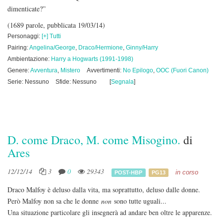
dimenticate?”
(1689 parole, pubblicata 19/03/14)
Personaggi:
[+] Tutti
Pairing:
Angelina/George
,
Draco/Hermione
,
Ginny/Harry
Ambientazione:
Harry a Hogwarts (1991-1998)
Genere:
Avventura
,
Mistero
Avvertimenti:
No Epilogo
,
OOC (Fuori Canon)
Serie: Nessuno
Sfide: Nessuno
[
Segnala
]
D. come Draco, M. come Misogino.
di
Ares
12/12/14
3
0
29343
in corso
POST-HBP
PG13
Draco Malfoy è deluso dalla vita, ma soprattutto, deluso dalle donne.
Però Malfoy non sa che le donne
non
sono tutte uguali...
Una situazione particolare gli insegnerà ad andare ben oltre le apparenze.