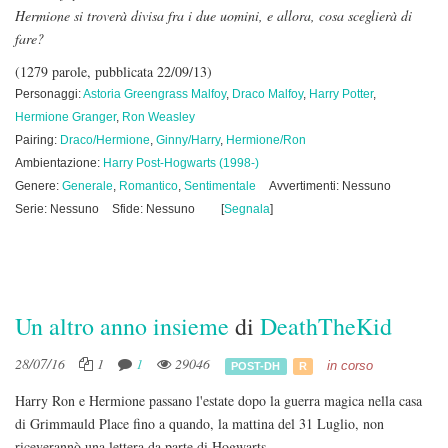
Hermione si troverà divisa fra i due uomini, e allora, cosa sceglierà di
fare?
(1279 parole, pubblicata 22/09/13)
Personaggi:
Astoria Greengrass Malfoy
,
Draco Malfoy
,
Harry Potter
,
Hermione Granger
,
Ron Weasley
Pairing:
Draco/Hermione
,
Ginny/Harry
,
Hermione/Ron
Ambientazione:
Harry Post-Hogwarts (1998-)
Genere:
Generale
,
Romantico
,
Sentimentale
Avvertimenti: Nessuno
Serie: Nessuno
Sfide: Nessuno
[
Segnala
]
Un altro anno insieme
di
DeathTheKid
28/07/16
1
1
29046
in corso
POST-DH
R
Harry Ron e Hermione passano l'estate dopo la guerra magica nella casa
di Grimmauld Place fino a quando, la mattina del 31 Luglio, non
riceverannò una lettera da parte di Hogwarts...