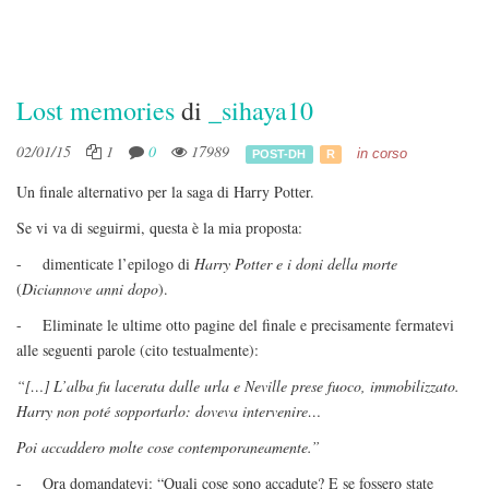
Lost memories
di
_sihaya10
02/01/15
1
0
17989
in corso
POST-DH
R
Un finale alternativo per la saga di Harry Potter.
Se vi va di seguirmi, questa è la mia proposta:
- dimenticate l’epilogo di
Harry Potter e i doni della morte
(
Diciannove anni dopo
).
- Eliminate le ultime otto pagine del finale e precisamente fermatevi
alle seguenti parole (cito testualmente):
“[…] L’alba fu lacerata dalle urla e Neville prese fuoco, immobilizzato.
Harry non poté sopportarlo: doveva intervenire…
Poi accaddero molte cose contemporaneamente.”
- Ora domandatevi: “Quali cose sono accadute? E se fossero state