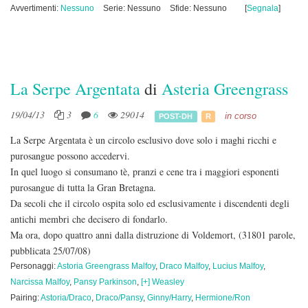
Avvertimenti:
Nessuno
Serie: Nessuno
Sfide: Nessuno
[
Segnala
]
La Serpe Argentata
di
Asteria Greengrass
19/04/13
3
6
29014
in corso
POST-DH
R
La Serpe Argentata è un circolo esclusivo dove solo i maghi ricchi e
purosangue possono accedervi.
In quel luogo si consumano tè, pranzi e cene tra i maggiori esponenti
purosangue di tutta la Gran Bretagna.
Da secoli che il circolo ospita solo ed esclusivamente i discendenti degli
antichi membri che decisero di fondarlo.
Ma ora, dopo quattro anni dalla distruzione di Voldemort,
(31801 parole,
pubblicata 25/07/08)
Personaggi:
Astoria Greengrass Malfoy
,
Draco Malfoy
,
Lucius Malfoy
,
Narcissa Malfoy
,
Pansy Parkinson
,
[+] Weasley
Pairing:
Astoria/Draco
,
Draco/Pansy
,
Ginny/Harry
,
Hermione/Ron