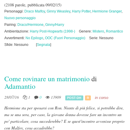
(2108 parole, pubblicata 09/02/15)
Personaggi:
Draco Malfoy
,
Ginny Weasley
,
Harry Potter
,
Hermione Granger
,
Nuovo personaggio
Pairing:
Draco/Hermione
,
Ginny/Harry
Ambientazione:
Harry Post-Hogwarts (1998-)
Genere:
Mistero
,
Romantico
Avvertimenti:
No Epilogo
,
OOC (Fuori Personaggio)
Serie: Nessuno
Sfide: Nessuno
[
Segnala
]
Come rovinare un matrimonio
di
Adamantio
28/07/16
1
0
13909
in corso
POST-DH
R
Hermione sta per sposarsi con Ron. Niente di più felice, si potrebbe dire,
ma se una sera, per caso, la giovane donna dovesse fare un incontro un
po' particolare, cosa succederebbe? E se quest'incontro avvenisse proprio
con Malfoy, cosa accadrebbe?