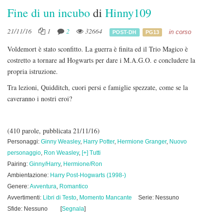
Fine di un incubo
di
Hinny109
21/11/16
1
2
32664
in corso
POST-DH
PG13
Voldemort è stato sconfitto. La guerra è finita ed il Trio Magico è
costretto a tornare ad Hogwarts per dare i M.A.G.O. e concludere la
propria istruzione.
Tra lezioni, Quidditch, cuori persi e famiglie spezzate, come se la
caveranno i nostri eroi?
(410 parole, pubblicata 21/11/16)
Personaggi:
Ginny Weasley
,
Harry Potter
,
Hermione Granger
,
Nuovo
personaggio
,
Ron Weasley
,
[+] Tutti
Pairing:
Ginny/Harry
,
Hermione/Ron
Ambientazione:
Harry Post-Hogwarts (1998-)
Genere:
Avventura
,
Romantico
Avvertimenti:
Libri di Testo
,
Momento Mancante
Serie: Nessuno
Sfide: Nessuno
[
Segnala
]