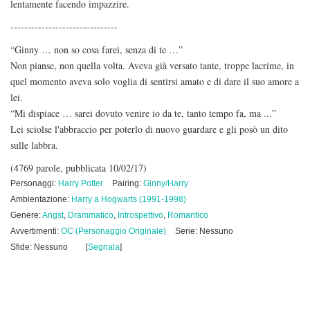
lentamente facendo impazzire.
-------------------------------
“Ginny … non so cosa farei, senza di te …”
Non pianse, non quella volta. Aveva già versato tante, troppe lacrime, in
quel momento aveva solo voglia di sentirsi amato e di dare il suo amore a
lei.
“Mi dispiace … sarei dovuto venire io da te, tanto tempo fa, ma ...”
Lei sciolse l'abbraccio per poterlo di nuovo guardare e gli posò un dito
sulle labbra.
(4769 parole, pubblicata 10/02/17)
Personaggi:
Harry Potter
Pairing:
Ginny/Harry
Ambientazione:
Harry a Hogwarts (1991-1998)
Genere:
Angst
,
Drammatico
,
Introspettivo
,
Romantico
Avvertimenti:
OC (Personaggio Originale)
Serie: Nessuno
Sfide: Nessuno
[
Segnala
]