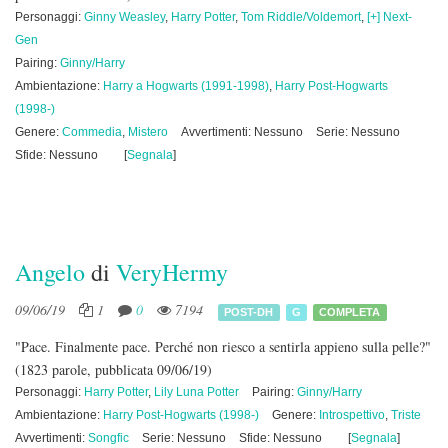
Personaggi:
Ginny Weasley
,
Harry Potter
,
Tom Riddle/Voldemort
,
[+] Next-
Gen
Pairing:
Ginny/Harry
Ambientazione:
Harry a Hogwarts (1991-1998)
,
Harry Post-Hogwarts
(1998-)
Genere:
Commedia
,
Mistero
Avvertimenti: Nessuno
Serie: Nessuno
Sfide: Nessuno
[
Segnala
]
Angelo
di
VeryHermy
09/06/19
1
0
7194
POST-DH
G
COMPLETA
"Pace. Finalmente pace. Perché non riesco a sentirla appieno sulla pelle?"
(1823 parole, pubblicata 09/06/19)
Personaggi:
Harry Potter
,
Lily Luna Potter
Pairing:
Ginny/Harry
Ambientazione:
Harry Post-Hogwarts (1998-)
Genere:
Introspettivo
,
Triste
Avvertimenti:
Songfic
Serie: Nessuno
Sfide: Nessuno
[
Segnala
]