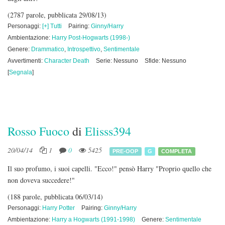
(2787 parole, pubblicata 29/08/13)
Personaggi:
[+] Tutti
Pairing:
Ginny/Harry
Ambientazione:
Harry Post-Hogwarts (1998-)
Genere:
Drammatico
,
Introspettivo
,
Sentimentale
Avvertimenti:
Character Death
Serie: Nessuno
Sfide: Nessuno
[
Segnala
]
Rosso Fuoco
di
Elisss394
20/04/14
1
0
5425
PRE-OOP
G
COMPLETA
Il suo profumo, i suoi capelli. "Ecco!" pensò Harry "Proprio quello che
non doveva succedere!"
(188 parole, pubblicata 06/03/14)
Personaggi:
Harry Potter
Pairing:
Ginny/Harry
Ambientazione:
Harry a Hogwarts (1991-1998)
Genere:
Sentimentale