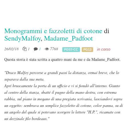
Monogrammi e fazzoletti di cotone
di
SendyMalfoy
,
Madame_Padfoot
26/02/18
1
1
7768
in corso
POST-CC
PG13
Questa storia è stata scritta a quattro mani da me e da Madame_Padfoot.
"Draco Malfoy percorse a grandi passi la distanza, ormai breve, che lo
separava dalla sua meta.
Aprì bruscamente la porta di un ufficio e vi si fiondò all'interno. Giunto
al centro della stanza, sbatté il pugno della mano destra, con estrema
rabbia, sul piano in mogano di una pregiata scrivania, lasciandovi sopra
un oggetto: sembrava un semplice fazzoletto di cotone, color panna, su di
un angolo del quale si potevano scorgere le lettere "H.P.", ricamate con
un dozzinale filo bordeaux."