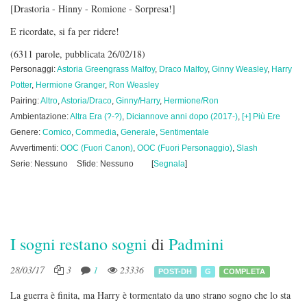
[Drastoria - Hinny - Romione - Sorpresa!]
E ricordate, si fa per ridere!
(6311 parole, pubblicata 26/02/18)
Personaggi:
Astoria Greengrass Malfoy
,
Draco Malfoy
,
Ginny Weasley
,
Harry
Potter
,
Hermione Granger
,
Ron Weasley
Pairing:
Altro
,
Astoria/Draco
,
Ginny/Harry
,
Hermione/Ron
Ambientazione:
Altra Era (?-?)
,
Diciannove anni dopo (2017-)
,
[+] Più Ere
Genere:
Comico
,
Commedia
,
Generale
,
Sentimentale
Avvertimenti:
OOC (Fuori Canon)
,
OOC (Fuori Personaggio)
,
Slash
Serie: Nessuno
Sfide: Nessuno
[
Segnala
]
I sogni restano sogni
di
Padmini
28/03/17
3
1
23336
POST-DH
G
COMPLETA
La guerra è finita, ma Harry è tormentato da uno strano sogno che lo sta