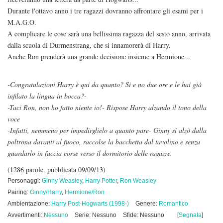
Durante l'ottavo anno i tre ragazzi dovranno affrontare gli esami per i
M.A.G.O.
A complicare le cose sarà una bellissima ragazza del sesto anno, arrivata
dalla scuola di Durmenstrang, che si innamorerà di Harry.
Anche Ron prenderà una grande decisione insieme a Hermione...
-Congratulazioni Harry è qui da quanto? Si e no due ore e le hai già
infilato la lingua in bocca?-
-Taci Ron, non ho fatto niente io!- Rispose Harry alzando il tono della
voce
-Infatti, nemmeno per impedirglielo a quanto pare- Ginny si alzò dalla
poltrona davanti al fuoco, raccolse la bacchetta dal tavolino e senza
guardarlo in faccia corse verso il dormitorio delle ragazze.
(1286 parole, pubblicata 09/09/13)
Personaggi:
Ginny Weasley
,
Harry Potter
,
Ron Weasley
Pairing:
Ginny/Harry
,
Hermione/Ron
Ambientazione:
Harry Post-Hogwarts (1998-)
Genere:
Romantico
Avvertimenti:
Nessuno
Serie: Nessuno
Sfide: Nessuno
[
Segnala
]