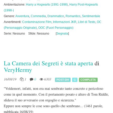
Ambientazione:
Harry a Hogwarts (1991-1998)
,
Harry Post-Hogwarts
(1998-)
Genere:
Avventura
,
Commedia
,
Drammatico
,
Romantico
,
Sentimentale
Avvertimenti:
Contaminazione Film
,
Informazioni JKR
,
Libri di Testo
,
OC
(Personaggio Originale)
,
OOC (Fuori Personaggio)
Serie: Nessuno
Sfide: Nessuno
[
Segnala
]
La Camera dei Segreti è stata aperta
di
VeryHermy
16/08/19
1
0
6303
POST-DH
G
COMPLETA
"Voldemort, infatti, non era mai sembrato tanto concreto e pericoloso
come in quel momento. Con il portamento posato e altero di Tom Riddle,
sfidava il suo avversario con orgoglio e sicurezza."
Eppure non sempre le cose sono quello che sembrano...
(1461 parole,
pubblicata 16/08/19)