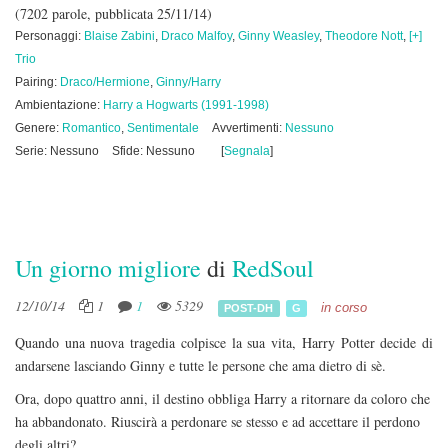
(7202 parole, pubblicata 25/11/14)
Personaggi:
Blaise Zabini
,
Draco Malfoy
,
Ginny Weasley
,
Theodore Nott
,
[+]
Trio
Pairing:
Draco/Hermione
,
Ginny/Harry
Ambientazione:
Harry a Hogwarts (1991-1998)
Genere:
Romantico
,
Sentimentale
Avvertimenti:
Nessuno
Serie: Nessuno
Sfide: Nessuno
[
Segnala
]
Un giorno migliore
di
RedSoul
12/10/14
1
1
5329
in corso
POST-DH
G
Quando una nuova tragedia colpisce la sua vita, Harry Potter decide di
andarsene lasciando Ginny e tutte le persone che ama dietro di sè.
Ora, dopo quattro anni, il destino obbliga Harry a ritornare da coloro che
ha abbandonato. Riuscirà a perdonare se stesso e ad accettare il perdono
degli altri?