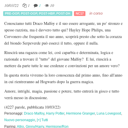
10/03/22
1
1
10
in corso
PRE-OOP
,
POST-OOP
,
POST-HBP
,
POST-DH
NC17
Conosciamo tutti Draco Malfoy e il suo essere arrogante, un po' stronzo e
spesso razzista, ma è davvero tutto qui? Hayley Hope Philips, una
Corvonero che frequenta il suo anno, scoprirà presto che sotto la corazza
del biondo Serpeverde può esserci il tutto, oppure il nulla.
Riuscirà una ragazza come lei, così caparbia e determinata, logica e
razionale a trovare il "tutto" del giovane Malfoy? E lui, riuscirà a
mettere da parte tutte le sue credenze e convinzioni per un amore vero?
In questa storia vivremo la loro conoscenza dal primo anno, fino all'anno
in cui rientreranno ad Hogwarts dopo la guerra magica.
Amore, intrighi, magia, passione e potere, tutto entrerà in gioco e tutto
verrà messo in discussione.
(4227 parole, pubblicata 10/03/22)
Personaggi:
Draco Malfoy
,
Harry Potter
,
Hermione Granger
,
Luna Lovegood
,
Nuovo personaggio
,
[+] Tutti
Pairing:
Altro
,
Ginny/Harry
,
Hermione/Ron