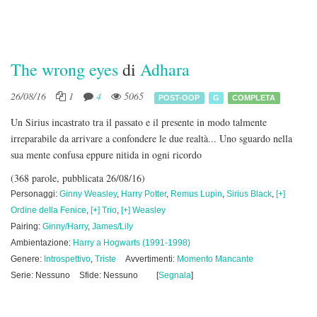
The wrong eyes
di
Adhara
26/08/16
1
4
5065
POST-OOP
G
COMPLETA
Un Sirius incastrato tra il passato e il presente in modo talmente
irreparabile da arrivare a confondere le due realtà... Uno sguardo nella
sua mente confusa eppure nitida in ogni ricordo
(368 parole, pubblicata 26/08/16)
Personaggi:
Ginny Weasley
,
Harry Potter
,
Remus Lupin
,
Sirius Black
,
[+]
Ordine della Fenice
,
[+] Trio
,
[+] Weasley
Pairing:
Ginny/Harry
,
James/Lily
Ambientazione:
Harry a Hogwarts (1991-1998)
Genere:
Introspettivo
,
Triste
Avvertimenti:
Momento Mancante
Serie: Nessuno
Sfide: Nessuno
[
Segnala
]