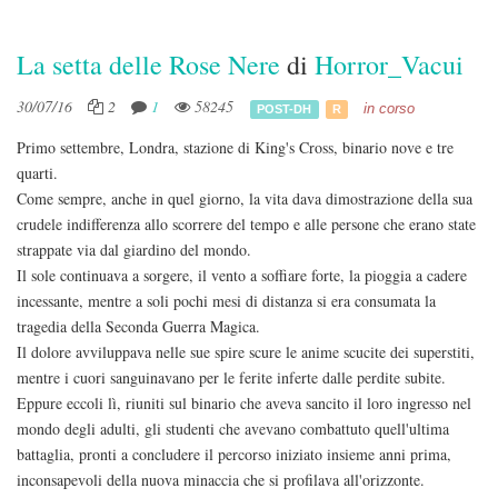
La setta delle Rose Nere
di
Horror_Vacui
30/07/16
2
1
58245
in corso
POST-DH
R
Primo settembre, Londra, stazione di King's Cross, binario nove e tre
quarti.
Come sempre, anche in quel giorno, la vita dava dimostrazione della sua
crudele indifferenza allo scorrere del tempo e alle persone che erano state
strappate via dal giardino del mondo.
Il sole continuava a sorgere, il vento a soffiare forte, la pioggia a cadere
incessante, mentre a soli pochi mesi di distanza si era consumata la
tragedia della Seconda Guerra Magica.
Il dolore avviluppava nelle sue spire scure le anime scucite dei superstiti,
mentre i cuori sanguinavano per le ferite inferte dalle perdite subite.
Eppure eccoli lì, riuniti sul binario che aveva sancito il loro ingresso nel
mondo degli adulti, gli studenti che avevano combattuto quell'ultima
battaglia, pronti a concludere il percorso iniziato insieme anni prima,
inconsapevoli della nuova minaccia che si profilava all'orizzonte.