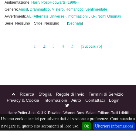
Ambientazione:
Harry Post-Hogwarts (1998-)
Genere:
Angst
,
Drammatico
,
Mistero
,
Romantico
,
Sentimentale
Avvertimenti:
AU (Alternate Universe)
,
Informazioni JKR
,
Nomi Originali
Serie: Nessuno
Sfide: Nessuno
[
Segnala
]
1
2
3
4
5
[Successivo]
Ricerca
Sfoglia
Regole di Invio
Termini di Servizio
Privacy & Cookie
Informazioni
Aiuto
Contattaci
Login
Harry Potter & co. © J.K. Rowling, Warner Bros, Salani Editore. Tutti i diritti
Usiamo cookie tecnici per salvare dati di sessione e preferenze. Continuando a
riservati. Acciofanfiction © 2004-2016. Questo sito non è a scopo di lucro,
tutti i materiali in esso contenuti sono stati creati per puro divertimento, e
navigare su questo sito acconsenti al loro uso.
Ok
Ulteriori informazioni
sono proprietà dei rispettivi autori, non pubblicabili altrove senza esplicito
permesso da parte degli stessi.