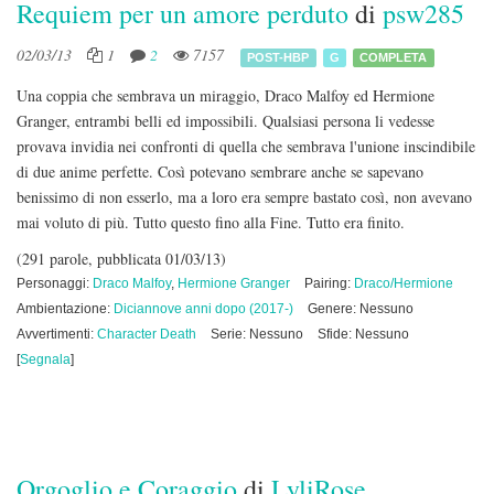
Requiem per un amore perduto
di
psw285
02/03/13
1
2
7157
POST-HBP
G
COMPLETA
Una coppia che sembrava un miraggio, Draco Malfoy ed Hermione
Granger, entrambi belli ed impossibili. Qualsiasi persona li vedesse
provava invidia nei confronti di quella che sembrava l'unione inscindibile
di due anime perfette. Così potevano sembrare anche se sapevano
benissimo di non esserlo, ma a loro era sempre bastato così, non avevano
mai voluto di più. Tutto questo fino alla Fine. Tutto era finito.
(291 parole, pubblicata 01/03/13)
Personaggi:
Draco Malfoy
,
Hermione Granger
Pairing:
Draco/Hermione
Ambientazione:
Diciannove anni dopo (2017-)
Genere: Nessuno
Avvertimenti:
Character Death
Serie: Nessuno
Sfide: Nessuno
[
Segnala
]
Orgoglio e Coraggio
di
LyliRose