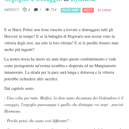
04/02/13
4
3
724
in corso
POST-HBP
NC17
E se Harry Potter non fosse riuscito a trovare e distruggere tutti gli
Horcrux in tempo? E se la battaglia di Hogwarts non avesse visto la
vittoria degli eroi, ma solo la loro ritirata? E se le perdite fossero state
molto più ingenti?
La nostra storia ha inizio sei anni dopo questo combattimento e vede
come protagonista un'eroina sconfitta e disperata ed un Mangiamorte
innamorato. La strada per la pace sarà lunga e dolorosa e la vittoria
potrebbe richiedere altri sacrifici.
Dal capitolo sesto:
- Una volta per tutte, Malfoy, la dote tanto decantata dei Grifondoro è il
coraggio, l'orgoglio purosangue è quello che distingue voi serpi - precisò
Hermione.
- Perché pensi che siano così differenti? -