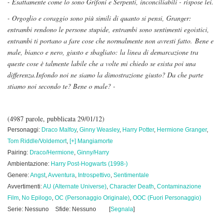
- Esattamente come lo sono Grifoni e Serpenti, inconciliabili - rispose lei.
- Orgoglio e coraggio sono più simili di quanto si pensi, Granger:
entrambi rendono le persone stupide, entrambi sono sentimenti egoistici,
entrambi ti portano a fare cose che normalmente non avresti fatto.
Bene e
male, bianco e nero, giusto e sbagliato: la linea di demarcazione tra
queste cose è talmente labile che a volte mi chiedo se esista poi una
differenza.
Infondo noi ne siamo la dimostrazione giusto? Da che parte
stiamo noi secondo te? Bene o male? -
(4987 parole, pubblicata 29/01/12)
Personaggi:
Draco Malfoy
,
Ginny Weasley
,
Harry Potter
,
Hermione Granger
,
Tom Riddle/Voldemort
,
[+] Mangiamorte
Pairing:
Draco/Hermione
,
Ginny/Harry
Ambientazione:
Harry Post-Hogwarts (1998-)
Genere:
Angst
,
Avventura
,
Introspettivo
,
Sentimentale
Avvertimenti:
AU (Alternate Universe)
,
Character Death
,
Contaminazione
Film
,
No Epilogo
,
OC (Personaggio Originale)
,
OOC (Fuori Personaggio)
Serie: Nessuno
Sfide: Nessuno
[
Segnala
]