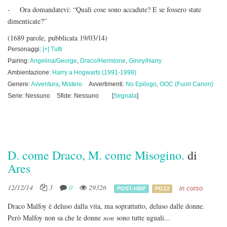
- Ora domandatevi: “Quali cose sono accadute? E se fossero state
dimenticate?”
(1689 parole, pubblicata 19/03/14)
Personaggi:
[+] Tutti
Pairing:
Angelina/George
,
Draco/Hermione
,
Ginny/Harry
Ambientazione:
Harry a Hogwarts (1991-1998)
Genere:
Avventura
,
Mistero
Avvertimenti:
No Epilogo
,
OOC (Fuori Canon)
Serie: Nessuno
Sfide: Nessuno
[
Segnala
]
D. come Draco, M. come Misogino.
di
Ares
12/12/14
3
0
29326
in corso
POST-HBP
PG13
Draco Malfoy è deluso dalla vita, ma soprattutto, deluso dalle donne.
Però Malfoy non sa che le donne
non
sono tutte uguali...