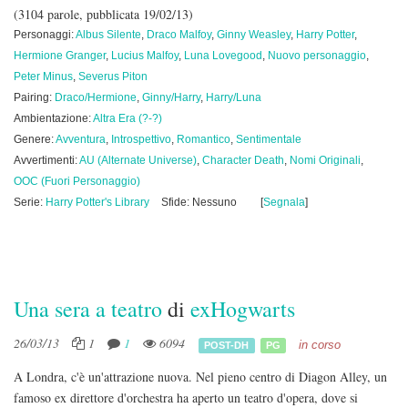
(3104 parole, pubblicata 19/02/13)
Personaggi:
Albus Silente
,
Draco Malfoy
,
Ginny Weasley
,
Harry Potter
,
Hermione Granger
,
Lucius Malfoy
,
Luna Lovegood
,
Nuovo personaggio
,
Peter Minus
,
Severus Piton
Pairing:
Draco/Hermione
,
Ginny/Harry
,
Harry/Luna
Ambientazione:
Altra Era (?-?)
Genere:
Avventura
,
Introspettivo
,
Romantico
,
Sentimentale
Avvertimenti:
AU (Alternate Universe)
,
Character Death
,
Nomi Originali
,
OOC (Fuori Personaggio)
Serie:
Harry Potter's Library
Sfide: Nessuno
[
Segnala
]
Una sera a teatro
di
exHogwarts
26/03/13
1
1
6094
in corso
POST-DH
PG
A Londra, c'è un'attrazione nuova. Nel pieno centro di Diagon Alley, un
famoso ex direttore d'orchestra ha aperto un teatro d'opera, dove si