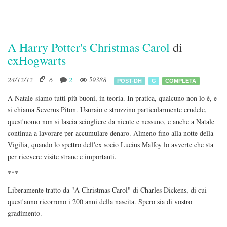
A Harry Potter's Christmas Carol
di
exHogwarts
24/12/12
6
2
59388
POST-DH
G
COMPLETA
A Natale siamo tutti più buoni, in teoria. In pratica, qualcuno non lo è, e
si chiama Severus Piton. Usuraio e strozzino particolarmente crudele,
quest'uomo non si lascia sciogliere da niente e nessuno, e anche a Natale
continua a lavorare per accumulare denaro. Almeno fino alla notte della
Vigilia, quando lo spettro dell'ex socio Lucius Malfoy lo avverte che sta
per ricevere visite strane e importanti.
***
Liberamente tratto da "A Christmas Carol" di Charles Dickens, di cui
quest'anno ricorrono i 200 anni della nascita. Spero sia di vostro
gradimento.