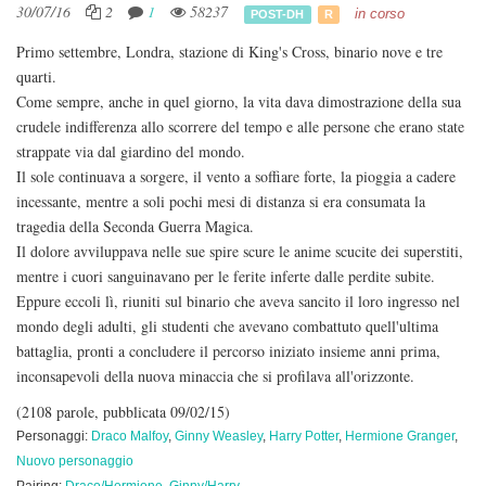
30/07/16
2
1
58237
in corso
POST-DH
R
Primo settembre, Londra, stazione di King's Cross, binario nove e tre
quarti.
Come sempre, anche in quel giorno, la vita dava dimostrazione della sua
crudele indifferenza allo scorrere del tempo e alle persone che erano state
strappate via dal giardino del mondo.
Il sole continuava a sorgere, il vento a soffiare forte, la pioggia a cadere
incessante, mentre a soli pochi mesi di distanza si era consumata la
tragedia della Seconda Guerra Magica.
Il dolore avviluppava nelle sue spire scure le anime scucite dei superstiti,
mentre i cuori sanguinavano per le ferite inferte dalle perdite subite.
Eppure eccoli lì, riuniti sul binario che aveva sancito il loro ingresso nel
mondo degli adulti, gli studenti che avevano combattuto quell'ultima
battaglia, pronti a concludere il percorso iniziato insieme anni prima,
inconsapevoli della nuova minaccia che si profilava all'orizzonte.
(2108 parole, pubblicata 09/02/15)
Personaggi:
Draco Malfoy
,
Ginny Weasley
,
Harry Potter
,
Hermione Granger
,
Nuovo personaggio