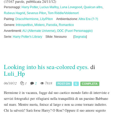
(15167 parole, pubblicata 24/11/12)
Personaggi:
Harry Potter
,
Lucius Malfoy
,
Luna Lovegood
,
Qualcun altro
,
Rubeus Hagrid
,
Severus Piton
,
Tom Riddle/Voldemort
Pairing:
Draco/Hermione
,
Lily/Piton
Ambientazione:
Altra Era (?-?)
Genere:
Introspettivo
,
Mistero
,
Parodia
,
Romantico
Avvertimenti:
AU (Alternate Universe)
,
OOC (Fuori Personaggio)
Serie:
Harry Potter's Library
Sfide: Nessuno
[
Segnala
]
Looking into his sea-colored eyes.
di
Luli_Hp
06/10/12
1
2
7818
POST-DH
G
COMPLETA
Hermione è in vacanza, fugge dal suo caotico mondo fatto di interviste e
servizi fotografici per rifugiarsi nella tranquillità di un paesino Babbano
sul mare. Mentre nuota, finisce al largo e non sa come tornare indietro.
Chi la salverà? Sarà forse Harry? O Ron? Oppure il suo amore segreto