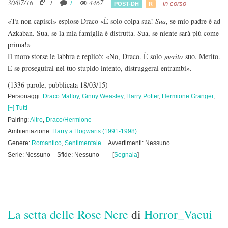
30/07/16
1
1
4467
in corso
POST-DH
R
«Tu non capisci» esplose Draco «È solo colpa sua!
Sua
, se mio padre è ad
Azkaban. Sua, se la mia famiglia è distrutta. Sua, se niente sarà più come
prima!»
Il moro storse le labbra e replicò: «No, Draco. È solo
merito
suo. Merito.
E se proseguirai nel tuo stupido intento, distruggerai entrambi».
(1336 parole, pubblicata 18/03/15)
Personaggi:
Draco Malfoy
,
Ginny Weasley
,
Harry Potter
,
Hermione Granger
,
[+] Tutti
Pairing:
Altro
,
Draco/Hermione
Ambientazione:
Harry a Hogwarts (1991-1998)
Genere:
Romantico
,
Sentimentale
Avvertimenti: Nessuno
Serie: Nessuno
Sfide: Nessuno
[
Segnala
]
La setta delle Rose Nere
di
Horror_Vacui