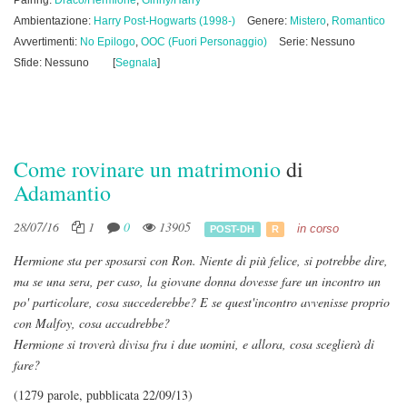
Pairing:
Draco/Hermione
,
Ginny/Harry
Ambientazione:
Harry Post-Hogwarts (1998-)
Genere:
Mistero
,
Romantico
Avvertimenti:
No Epilogo
,
OOC (Fuori Personaggio)
Serie: Nessuno
Sfide: Nessuno
[
Segnala
]
Come rovinare un matrimonio
di
Adamantio
28/07/16
1
0
13905
in corso
POST-DH
R
Hermione sta per sposarsi con Ron. Niente di più felice, si potrebbe dire,
ma se una sera, per caso, la giovane donna dovesse fare un incontro un
po' particolare, cosa succederebbe? E se quest'incontro avvenisse proprio
con Malfoy, cosa accadrebbe?
Hermione si troverà divisa fra i due uomini, e allora, cosa sceglierà di
fare?
(1279 parole, pubblicata 22/09/13)