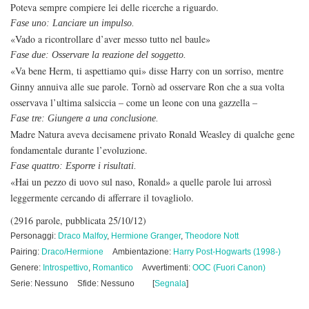
Poteva sempre compiere lei delle ricerche a riguardo.
Fase uno: Lanciare un impulso.
«Vado a ricontrollare d’aver messo tutto nel baule»
Fase due: Osservare la reazione del soggetto.
«Va bene Herm, ti aspettiamo qui» disse Harry con un sorriso, mentre
Ginny annuiva alle sue parole. Tornò ad osservare Ron che a sua volta
osservava l’ultima salsiccia – come un leone con una gazzella –
Fase tre: Giungere a una conclusione.
Madre Natura aveva decisamene privato Ronald Weasley di qualche gene
fondamentale durante l’evoluzione.
Fase quattro: Esporre i risultati.
«Hai un pezzo di uovo sul naso, Ronald» a quelle parole lui arrossì
leggermente cercando di afferrare il tovagliolo.
(2916 parole, pubblicata 25/10/12)
Personaggi:
Draco Malfoy
,
Hermione Granger
,
Theodore Nott
Pairing:
Draco/Hermione
Ambientazione:
Harry Post-Hogwarts (1998-)
Genere:
Introspettivo
,
Romantico
Avvertimenti:
OOC (Fuori Canon)
Serie: Nessuno
Sfide: Nessuno
[
Segnala
]