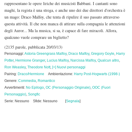
rappresentano le opere liriche dei musicisti Babbani. I cantanti sono
maghi, la regista è una strega, e anche uno dei due direttori d'orchestra è
un mago: Draco Malfoy, che tenta di ripulire il suo passato attraverso
questa attività. Il che non manca di attirare sulla compagnia le attenzioni
degli Auror... Ma la musica, si sa, è capace di fare miracoli. Allora,
qualcuno vuole comprare un biglietto?
(2135 parole, pubblicata 20/03/13)
Personaggi:
Astoria Greengrass Malfoy
,
Draco Malfoy
,
Gregory Goyle
,
Harry
Potter
,
Hermione Granger
,
Lucius Malfoy
,
Narcissa Malfoy
,
Qualcun altro
,
Ron Weasley
,
Theodore Nott
,
[+] Nuovi personaggi
Pairing:
Draco/Hermione
Ambientazione:
Harry Post-Hogwarts (1998-)
Genere:
Commedia
,
Romantico
Avvertimenti:
No Epilogo
,
OC (Personaggio Originale)
,
OOC (Fuori
Personaggio)
,
Songfic
Serie: Nessuno
Sfide: Nessuno
[
Segnala
]