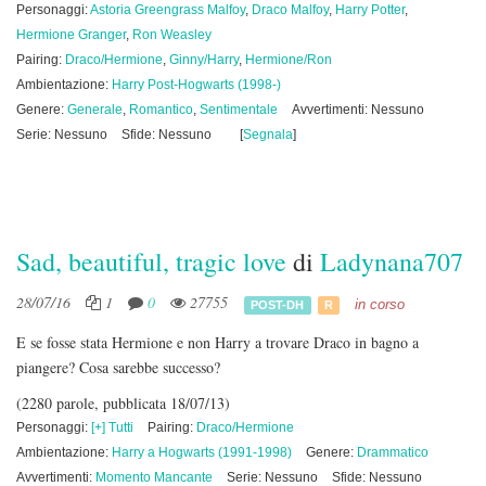
Personaggi:
Astoria Greengrass Malfoy
,
Draco Malfoy
,
Harry Potter
,
Hermione Granger
,
Ron Weasley
Pairing:
Draco/Hermione
,
Ginny/Harry
,
Hermione/Ron
Ambientazione:
Harry Post-Hogwarts (1998-)
Genere:
Generale
,
Romantico
,
Sentimentale
Avvertimenti: Nessuno
Serie: Nessuno
Sfide: Nessuno
[
Segnala
]
Sad, beautiful, tragic love
di
Ladynana707
28/07/16
1
0
27755
in corso
POST-DH
R
E se fosse stata Hermione e non Harry a trovare Draco in bagno a
piangere? Cosa sarebbe successo?
(2280 parole, pubblicata 18/07/13)
Personaggi:
[+] Tutti
Pairing:
Draco/Hermione
Ambientazione:
Harry a Hogwarts (1991-1998)
Genere:
Drammatico
Avvertimenti:
Momento Mancante
Serie: Nessuno
Sfide: Nessuno