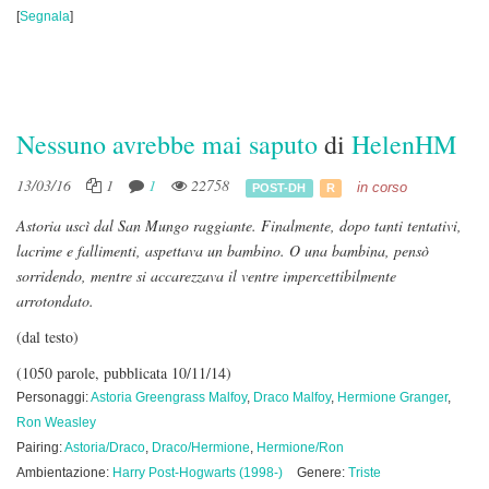
[
Segnala
]
Nessuno avrebbe mai saputo
di
HelenHM
13/03/16
1
1
22758
in corso
POST-DH
R
Astoria uscì dal San Mungo raggiante. Finalmente, dopo tanti tentativi,
lacrime e fallimenti, aspettava un bambino. O una bambina, pensò
sorridendo, mentre si accarezzava il ventre impercettibilmente
arrotondato.
(dal testo)
(1050 parole, pubblicata 10/11/14)
Personaggi:
Astoria Greengrass Malfoy
,
Draco Malfoy
,
Hermione Granger
,
Ron Weasley
Pairing:
Astoria/Draco
,
Draco/Hermione
,
Hermione/Ron
Ambientazione:
Harry Post-Hogwarts (1998-)
Genere:
Triste