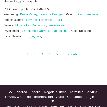
Draco? Leggete e saprete.
(473 parole, pubblicata 10/09/12)
Personaggi:
Draco Malfoy
,
Hermione Granger
Pairing:
Draco/Hermione
Ambientazione:
Harry Post-Hogwarts (1998-)
Genere:
Introspettivo
,
Romantico
,
Sentimentale
Avvertimenti:
AU (Alternate Universe)
,
No Epilogo
Serie: Nessuno
Sfide: Nessuno
[
Segnala
]
1
2
3
4
5
[Successivo]
Ricerca
Sfoglia
Regole di Invio
Termini di Servizio
Privacy & Cookie
Informazioni
Aiuto
Contattaci
Login
Harry Potter & co. © J.K. Rowling, Warner Bros, Salani Editore. Tutti i diritti