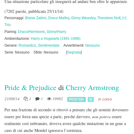
Una situazione particolare gli insegnerà ad andare ben oltre le apparenze.
(7202 parole, pubblicata 25/11/14)
Personaggi:
Blaise Zabini
,
Draco Malfoy
,
Ginny Weasley
,
Theodore Nott
,
[+]
Trio
Pairing:
Draco/Hermione
,
Ginny/Harry
Ambientazione:
Harry a Hogwarts (1991-1998)
Genere:
Romantico
,
Sentimentale
Avvertimenti:
Nessuno
Serie: Nessuno
Sfide: Nessuno
[
Segnala
]
Pride & Prejudice
di
Cherry Armstrong
21/08/14
1
0
19982
in corso
POST-DH
G
Per una frazione di secondo si ritrovò a pensare che gli uomini dovessero
essere per forza una specie a parte, perché davvero,
non poteva
essere
realmente così imbranato, doveva avere qualche mutazione in un gene a
caso di cui anche Mendel ignorava l’esistenza.