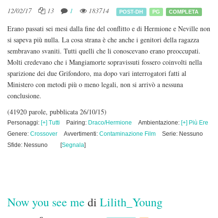
12/02/17
13
1
183714
POST-DH
PG
COMPLETA
Erano passati sei mesi dalla fine del conflitto e di Hermione e Neville non
si sapeva più nulla. La cosa strana è che anche i genitori della ragazza
sembravano svaniti. Tutti quelli che li conoscevano erano preoccupati.
Molti credevano che i Mangiamorte sopravissuti fossero coinvolti nella
sparizione dei due Grifondoro, ma dopo vari interrogatori fatti al
Ministero con metodi più o meno legali, non si arrivò a nessuna
conclusione.
(41920 parole, pubblicata 26/10/15)
Personaggi:
[+] Tutti
Pairing:
Draco/Hermione
Ambientazione:
[+] Più Ere
Genere:
Crossover
Avvertimenti:
Contaminazione Film
Serie: Nessuno
Sfide: Nessuno
[
Segnala
]
Now you see me
di
Lilith_Young