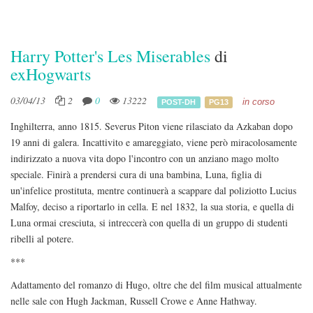
Harry Potter's Les Miserables
di
exHogwarts
03/04/13
2
0
13222
in corso
POST-DH
PG13
Inghilterra, anno 1815. Severus Piton viene rilasciato da Azkaban dopo
19 anni di galera. Incattivito e amareggiato, viene però miracolosamente
indirizzato a nuova vita dopo l'incontro con un anziano mago molto
speciale. Finirà a prendersi cura di una bambina, Luna, figlia di
un'infelice prostituta, mentre continuerà a scappare dal poliziotto Lucius
Malfoy, deciso a riportarlo in cella. E nel 1832, la sua storia, e quella di
Luna ormai cresciuta, si intreccerà con quella di un gruppo di studenti
ribelli al potere.
***
Adattamento del romanzo di Hugo, oltre che del film musical attualmente
nelle sale con Hugh Jackman, Russell Crowe e Anne Hathway.