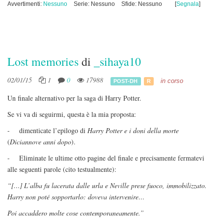
Avvertimenti:
Nessuno
Serie: Nessuno
Sfide: Nessuno
[
Segnala
]
Lost memories
di
_sihaya10
02/01/15
1
0
17988
in corso
POST-DH
R
Un finale alternativo per la saga di Harry Potter.
Se vi va di seguirmi, questa è la mia proposta:
- dimenticate l’epilogo di
Harry Potter e i doni della morte
(
Diciannove anni dopo
).
- Eliminate le ultime otto pagine del finale e precisamente fermatevi
alle seguenti parole (cito testualmente):
“[…] L’alba fu lacerata dalle urla e Neville prese fuoco, immobilizzato.
Harry non poté sopportarlo: doveva intervenire…
Poi accaddero molte cose contemporaneamente.”