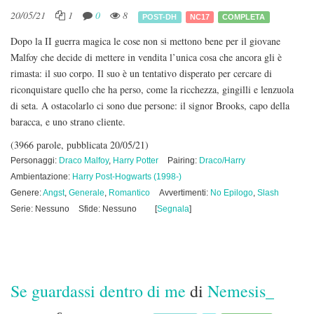
20/05/21
1
0
8
POST-DH
NC17
COMPLETA
Dopo la II guerra magica le cose non si mettono bene per il giovane
Malfoy che decide di mettere in vendita l’unica cosa che ancora gli è
rimasta: il suo corpo. Il suo è un tentativo disperato per cercare di
riconquistare quello che ha perso, come la ricchezza, gingilli e lenzuola
di seta. A ostacolarlo ci sono due persone: il signor Brooks, capo della
baracca, e uno strano cliente.
(3966 parole, pubblicata 20/05/21)
Personaggi:
Draco Malfoy
,
Harry Potter
Pairing:
Draco/Harry
Ambientazione:
Harry Post-Hogwarts (1998-)
Genere:
Angst
,
Generale
,
Romantico
Avvertimenti:
No Epilogo
,
Slash
Serie: Nessuno
Sfide: Nessuno
[
Segnala
]
Se guardassi dentro di me
di
Nemesis_