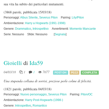
sua vita ha subito dei particolari mutamenti.
(3868 parole, pubblicata 15/03/18)
Personaggi:
Albus Silente
,
Severus Piton
Pairing:
Lily/Piton
Ambientazione:
Harry a Hogwarts (1991-1998)
Genere:
Drammatico
,
Introspettivo
Avvertimenti:
Momento Mancante
Serie: Nessuno
Sfide: Nessuno
[
Segnala
]
Gioielli
di
Ida59
04/03/18
1
1
7077
POST-DH
PG13
COMPLETA
U
na stupenda collana di sorrisi, preziose perle colme di felicità.
(1821 parole, pubblicata 04/03/18)
Personaggi:
Nuovo personaggio
,
Severus Piton
Pairing:
Piton/OC
Ambientazione:
Harry Post-Hogwarts (1998-)
Genere:
Introspettivo
,
Romantico