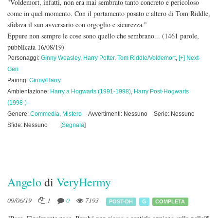
"Voldemort, infatti, non era mai sembrato tanto concreto e pericoloso
come in quel momento. Con il portamento posato e altero di Tom Riddle,
sfidava il suo avversario con orgoglio e sicurezza."
Eppure non sempre le cose sono quello che sembrano...
(1461 parole,
pubblicata 16/08/19)
Personaggi:
Ginny Weasley
,
Harry Potter
,
Tom Riddle/Voldemort
,
[+] Next-
Gen
Pairing:
Ginny/Harry
Ambientazione:
Harry a Hogwarts (1991-1998)
,
Harry Post-Hogwarts
(1998-)
Genere:
Commedia
,
Mistero
Avvertimenti: Nessuno
Serie: Nessuno
Sfide: Nessuno
[
Segnala
]
Angelo
di
VeryHermy
09/06/19
1
0
7193
POST-DH
G
COMPLETA