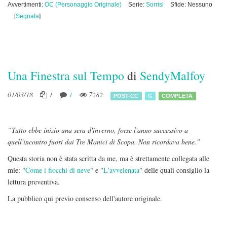
Avvertimenti:
OC (Personaggio Originale)
Serie:
Sorrisi
Sfide: Nessuno
[
Segnala
]
Una Finestra sul Tempo
di
SendyMalfoy
01/03/18
1
1
7282
POST-CC
G
COMPLETA
“Tutto ebbe inizio una sera d'inverno, forse l'anno successivo a
quell'incontro fuori dai Tre Manici di Scopa. Non ricordava bene."
Questa storia non è stata scritta da me, ma è strettamente collegata alle
mie: "
Come i fiocchi di neve
" e "
L'avvelenata
" delle quali consiglio la
lettura preventiva.
La pubblico qui previo consenso dell'autore originale.