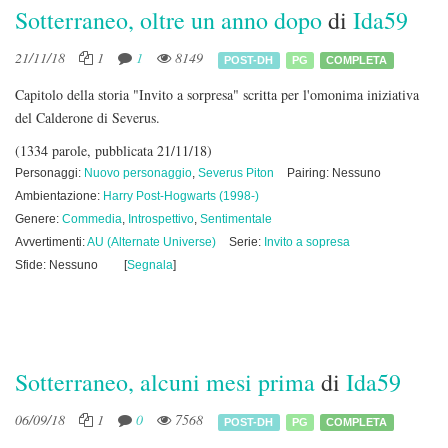
Sotterraneo, oltre un anno dopo
di
Ida59
21/11/18
1
1
8149
POST-DH
PG
COMPLETA
Capitolo della storia "Invito a sorpresa" scritta per l'omonima iniziativa
del Calderone di Severus.
(1334 parole, pubblicata 21/11/18)
Personaggi:
Nuovo personaggio
,
Severus Piton
Pairing: Nessuno
Ambientazione:
Harry Post-Hogwarts (1998-)
Genere:
Commedia
,
Introspettivo
,
Sentimentale
Avvertimenti:
AU (Alternate Universe)
Serie:
Invito a sopresa
Sfide: Nessuno
[
Segnala
]
Sotterraneo, alcuni mesi prima
di
Ida59
06/09/18
1
0
7568
POST-DH
PG
COMPLETA