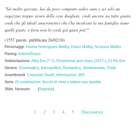
"Sei molto giovane, hai da poco compiuto sedici anni e sei solo un
ragazzino troppo sicuro delle cose sbagliate, credi ancora sia tutto giusto,
credi che gli ideali anacronistici che t'ha inculcato la tua famiglia siano
quelli giusti, o forse non lo credi già quasi più?"
(1557 parole, pubblicata 26/02/18)
Personaggi:
Astoria Greengrass Malfoy
,
Draco Malfoy
,
Scorpius Malfoy
Pairing:
Astoria/Draco
Ambientazione:
Altra Era (?-?)
,
Diciannove anni dopo (2017-)
,
[+] Più Ere
Genere:
Drammatico
,
Introspettivo
,
Romantico
,
Sentimentale
,
Triste
Avvertimenti:
Character Death
,
Informazioni JKR
Serie:
Di costellazioni, fiocchi di neve e lettere mai spedite.
Sfide: Nessuno
[
Segnala
]
1
2
3
4
5
[Successivo]