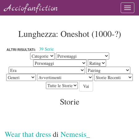
Acciofanfiction
Lunghezza: Oneshot (1000-?)
39 Serie
ALTRI RISULTATI:
Storie
Wear that dress
di
Nemesis_