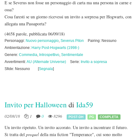
E se Severus non fosse un personaggio di carta ma una persona in carne e
ossa?
Cosa faresti se un giorno ricevessi un invito a sorpresa per Hogwarts, con
allegata una Passaporta?
(4658 parole, pubblicata 06/09/18)
Personaggi:
Nuovo personaggio
,
Severus Piton
Pairing: Nessuno
Ambientazione:
Harry Post-Hogwarts (1998-)
Genere:
Commedia
,
Introspettivo
,
Sentimentale
Avvertimenti:
AU (Alternate Universe)
Serie:
Invito a sopresa
Sfide: Nessuno
[
Segnala
]
Invito per Halloween
di
Ida59
02/08/18
1
0
8296
POST-DH
PG
COMPLETA
Un invito ripetuto. Un invito accorato. Un invito a incontrare il futuro.
Si tratta del
prequel
della mia fiction "Temperance", cui sono molto