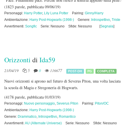
"Pace. Finalmente pace. Perché non riesco a sentirla appieno sulla pelle?"
(1823 parole, pubblicata 09/06/19)
Personaggi:
Harry Potter
,
Lily Luna Potter
Pairing:
Ginny/Harry
Ambientazione:
Harry Post-Hogwarts (1998-)
Genere:
Introspettivo
,
Triste
Avvertimenti:
Songfic
Serie: Nessuno
Sfide: Nessuno
[
Segnala
]
Orizzonti
di
Ida59
21/04/19
5
0
116677
POST-DH
PG
COMPLETA
Nuovi orizzonti si aprono nel futuro di Severus Piton, una volta lasciata
la scuola di Magia e Stregoneria di Hogwarts.
(4178 parole, pubblicata 01/03/19)
Personaggi:
Nuovo personaggio
,
Severus Piton
Pairing:
Piton/OC
Ambientazione:
Harry Post-Hogwarts (1998-)
Genere:
Drammatico
,
Introspettivo
,
Romantico
Avvertimenti:
AU (Alternate Universe)
Serie: Nessuno
Sfide: Nessuno