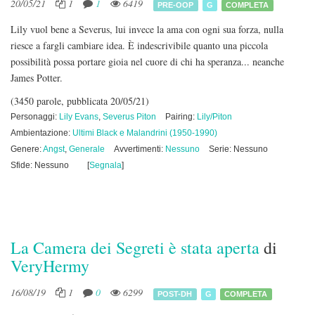
20/05/21
1
1
6419
PRE-OOP
G
COMPLETA
Lily vuol bene a Severus, lui invece la ama con ogni sua forza, nulla
riesce a fargli cambiare idea. È indescrivibile quanto una piccola
possibilità possa portare gioia nel cuore di chi ha speranza... neanche
James Potter.
(3450 parole, pubblicata 20/05/21)
Personaggi:
Lily Evans
,
Severus Piton
Pairing:
Lily/Piton
Ambientazione:
Ultimi Black e Malandrini (1950-1990)
Genere:
Angst
,
Generale
Avvertimenti:
Nessuno
Serie: Nessuno
Sfide: Nessuno
[
Segnala
]
La Camera dei Segreti è stata aperta
di
VeryHermy
16/08/19
1
0
6299
POST-DH
G
COMPLETA