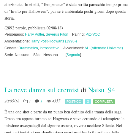
affezionata. In effetti, "Temperance" è stata scritta parecchio tempo prima
di "Invito per Halloween", pur se è ambientata pochi giorni dopo questa
storia.
(2892 parole, pubblicata 02/08/18)
Personaggi:
Harry Potter
,
Severus Piton
Pairing:
Piton/OC
Ambientazione:
Harry Post-Hogwarts (1998-)
Genere:
Drammatico
,
Introspettivo
Avvertimenti:
AU (Alternate Universe)
Serie: Nessuno
Sfide: Nessuno
[
Segnala
]
La neve danza sul cremisi
di
Natsu_94
20/05/18
1
1
4357
POST-CC
G
COMPLETA
È una one shot e parte da un punto ben definito della trama della saga,
Draco era appena tornato ad Hogwarts e stava cercando di adempiere la
missione assegnatagli dal signore oscuro, ovvero uccidere Silente. Nei
suoi vari tentativi per sbaglio stava quasi uccidendo il capitano della