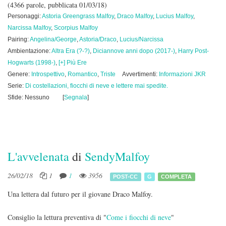
(4366 parole, pubblicata 01/03/18)
Personaggi:
Astoria Greengrass Malfoy
,
Draco Malfoy
,
Lucius Malfoy
,
Narcissa Malfoy
,
Scorpius Malfoy
Pairing:
Angelina/George
,
Astoria/Draco
,
Lucius/Narcissa
Ambientazione:
Altra Era (?-?)
,
Diciannove anni dopo (2017-)
,
Harry Post-
Hogwarts (1998-)
,
[+] Più Ere
Genere:
Introspettivo
,
Romantico
,
Triste
Avvertimenti:
Informazioni JKR
Serie:
Di costellazioni, fiocchi di neve e lettere mai spedite.
Sfide: Nessuno
[
Segnala
]
L'avvelenata
di
SendyMalfoy
26/02/18
1
1
3956
POST-CC
G
COMPLETA
Una lettera dal futuro per il giovane Draco Malfoy.
Consiglio la lettura preventiva di "
Come i fiocchi di neve
"