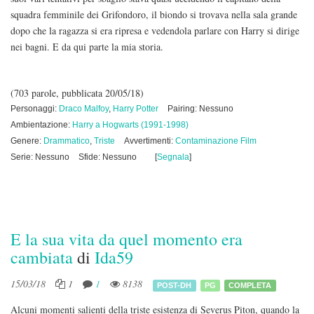
squadra femminile dei Grifondoro, il biondo si trovava nella sala grande
dopo che la ragazza si era ripresa e vedendola parlare con Harry si dirige
nei bagni. E da qui parte la mia storia.
(703 parole, pubblicata 20/05/18)
Personaggi:
Draco Malfoy
,
Harry Potter
Pairing: Nessuno
Ambientazione:
Harry a Hogwarts (1991-1998)
Genere:
Drammatico
,
Triste
Avvertimenti:
Contaminazione Film
Serie: Nessuno
Sfide: Nessuno
[
Segnala
]
E la sua vita da quel momento era
cambiata
di
Ida59
15/03/18
1
1
8138
POST-DH
PG
COMPLETA
Alcuni momenti salienti della triste esistenza di Severus Piton, quando la