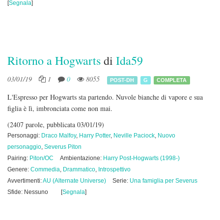
[
Segnala
]
Ritorno a Hogwarts
di
Ida59
03/01/19
1
0
8055
POST-DH
G
COMPLETA
L'Espresso per Hogwarts sta partendo. Nuvole bianche di vapore e sua
figlia è lì, imbronciata come non mai.
(2407 parole, pubblicata 03/01/19)
Personaggi:
Draco Malfoy
,
Harry Potter
,
Neville Paciock
,
Nuovo
personaggio
,
Severus Piton
Pairing:
Piton/OC
Ambientazione:
Harry Post-Hogwarts (1998-)
Genere:
Commedia
,
Drammatico
,
Introspettivo
Avvertimenti:
AU (Alternate Universe)
Serie:
Una famiglia per Severus
Sfide: Nessuno
[
Segnala
]