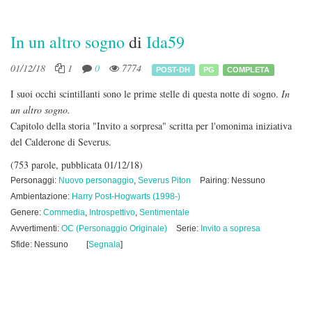
In un altro sogno
di
Ida59
01/12/18
1
0
7774
POST-DH
PG
COMPLETA
I suoi occhi scintillanti sono le prime stelle di questa notte di sogno.
In
un altro sogno.
Capitolo della storia "Invito a sorpresa" scritta per l'omonima iniziativa
del Calderone di Severus.
(753 parole, pubblicata 01/12/18)
Personaggi:
Nuovo personaggio
,
Severus Piton
Pairing: Nessuno
Ambientazione:
Harry Post-Hogwarts (1998-)
Genere:
Commedia
,
Introspettivo
,
Sentimentale
Avvertimenti:
OC (Personaggio Originale)
Serie:
Invito a sopresa
Sfide: Nessuno
[
Segnala
]