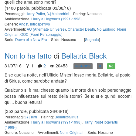
quelli che ama sono morti?
(1400 parole, pubblicata 03/08/16)
Personaggi:
Harry Potter
,
[+] Malandrini
Pairing: Nessuno
Ambientazione:
Harry a Hogwarts (1991-1998)
Genere:
Angst
,
Introspettivo
Avvertimenti:
AU (Alternate Universe)
,
Character Death
,
No Epilogo
,
Nomi
Originali
,
OOC (Fuori Personaggio)
Serie:
Dawn of a New Era
Sfide: Nessuno
[
Segnala
]
Non lo ha fatto
di
Bellatrix Black
31/07/16
1
2
20453
Post-OOP
R
No
E se quella notte, nell'Ufficio Misteri fosse morta Bellatrix, al posto
di Sirius, come sarebbe andata?
Qualcuno si è mai chiesto quanto la morte di un solo personaggio
possa influenzare sul resto della storia? Be io si e quindi eccomi
qui... buona lettura!
(352 parole, pubblicata 26/06/16)
Personaggi:
[+] Tutti
Pairing:
Bellatrix/Sirius
Ambientazione:
Harry a Hogwarts (1991-1998)
,
Harry Post-Hogwarts
(1998-)
Genere: Nessuno
Avvertimenti:
Nomi Originali
Serie: Nessuno