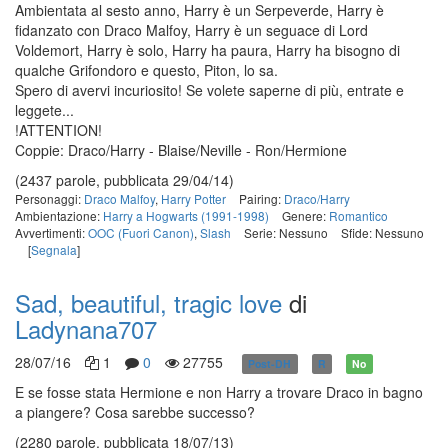
Ambientata al sesto anno, Harry è un Serpeverde, Harry è
fidanzato con Draco Malfoy, Harry è un seguace di Lord
Voldemort, Harry è solo, Harry ha paura, Harry ha bisogno di
qualche Grifondoro e questo, Piton, lo sa.
Spero di avervi incuriosito! Se volete saperne di più, entrate e
leggete...
!ATTENTION!
Coppie: Draco/Harry - Blaise/Neville - Ron/Hermione
(2437 parole, pubblicata 29/04/14)
Personaggi:
Draco Malfoy
,
Harry Potter
Pairing:
Draco/Harry
Ambientazione:
Harry a Hogwarts (1991-1998)
Genere:
Romantico
Avvertimenti:
OOC (Fuori Canon)
,
Slash
Serie: Nessuno
Sfide: Nessuno
[
Segnala
]
Sad, beautiful, tragic love
di
Ladynana707
28/07/16
1
0
27755
Post-DH
R
No
E se fosse stata Hermione e non Harry a trovare Draco in bagno
a piangere? Cosa sarebbe successo?
(2280 parole, pubblicata 18/07/13)