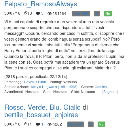
Felpato_RamosoAlways
30/07/16
3
5
101164
Post-HBP
G
No
Vi è mai capitato di requisire a un vostro alunno una vecchia
pergamena e scoprire che può rispondere a tutti i vostri
messaggi? Oppure, cercando per caso in soffitta, di scoprire che i
vostri genitori erano dei combinaguai senza scrupoli? No? Però
sicuramente vi sarete imbattuti nella "Pergamena di riserva che
Harry Potter si porta in giro di notte" nel terzo libro della saga.
Quando la trova, il P. Piton, però, non la dà al professor Lupin, ma
la tiene con sè. Cosa potrà mai accadere tra un ignaro Severus
Piton e i suoi ex compagni di scuola, gli esilaranti Malandrini?
(2818 parole, pubblicata 22/12/14)
Personaggi:
Severus Piton
Pairing: Nessuno
Ambientazione:
Harry a Hogwarts (1991-1998)
Genere:
Comico
Avvertimenti: Nessuno
Serie: Nessuno
Sfide: Nessuno
[
Segnala
]
Rosso. Verde. Blu. Giallo
di
bertile_bossuet_enjolras
30/07/16
1
1
4262
Pre-OOP
R
No