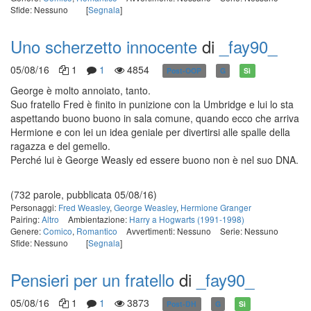
Sfide: Nessuno
[
Segnala
]
Uno scherzetto innocente
di
_fay90_
05/08/16
1
1
4854
Post-OOP
G
Sì
George è molto annoiato, tanto.
Suo fratello Fred è finito in punizione con la Umbridge e lui lo sta
aspettando buono buono in sala comune, quando ecco che arriva
Hermione e con lei un idea geniale per divertirsi alle spalle della
ragazza e del gemello.
Perché lui è George Weasly ed essere buono non è nel suo DNA.
(732 parole, pubblicata 05/08/16)
Personaggi:
Fred Weasley
,
George Weasley
,
Hermione Granger
Pairing:
Altro
Ambientazione:
Harry a Hogwarts (1991-1998)
Genere:
Comico
,
Romantico
Avvertimenti: Nessuno
Serie: Nessuno
Sfide: Nessuno
[
Segnala
]
Pensieri per un fratello
di
_fay90_
05/08/16
1
1
3873
Post-DH
G
Sì