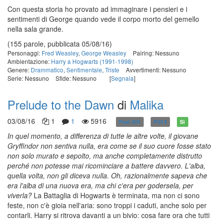
Con questa storia ho provato ad immaginare i pensieri e i
sentimenti di George quando vede il corpo morto del gemello
nella sala grande.
(155 parole, pubblicata 05/08/16)
Personaggi:
Fred Weasley
,
George Weasley
Pairing: Nessuno
Ambientazione:
Harry a Hogwarts (1991-1998)
Genere:
Drammatico
,
Sentimentale
,
Triste
Avvertimenti: Nessuno
Serie: Nessuno
Sfide: Nessuno
[
Segnala
]
Prelude to the Dawn
di
Malika
03/08/16
1
1
5916
Post-DH
PG13
Sì
In quel momento, a differenza di tutte le altre volte, il giovane
Gryffindor non sentiva nulla, era come se il suo cuore fosse stato
non solo murato e sepolto, ma anche completamente distrutto
perché non potesse mai ricominciare a battere davvero. L'alba,
quella volta, non gli diceva nulla. Oh, razionalmente sapeva che
era l'alba di una nuova era, ma chi c'era per godersela, per
viverla?
La Battaglia di Hogwarts è terminata, ma non ci sono
feste, non c'è gioia nell'aria: sono troppi i caduti, anche solo per
contarli. Harry si ritrova davanti a un bivio: cosa fare ora che tutti