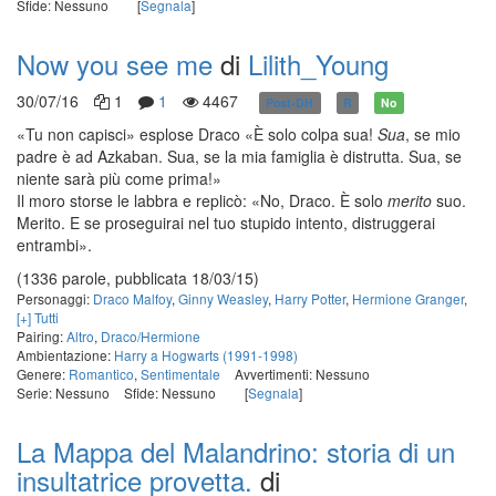
Sfide: Nessuno
[
Segnala
]
Now you see me
di
Lilith_Young
30/07/16
1
1
4467
Post-DH
R
No
«Tu non capisci» esplose Draco «È solo colpa sua!
Sua
, se mio
padre è ad Azkaban. Sua, se la mia famiglia è distrutta. Sua, se
niente sarà più come prima!»
Il moro storse le labbra e replicò: «No, Draco. È solo
merito
suo.
Merito. E se proseguirai nel tuo stupido intento, distruggerai
entrambi».
(1336 parole, pubblicata 18/03/15)
Personaggi:
Draco Malfoy
,
Ginny Weasley
,
Harry Potter
,
Hermione Granger
,
[+] Tutti
Pairing:
Altro
,
Draco/Hermione
Ambientazione:
Harry a Hogwarts (1991-1998)
Genere:
Romantico
,
Sentimentale
Avvertimenti: Nessuno
Serie: Nessuno
Sfide: Nessuno
[
Segnala
]
La Mappa del Malandrino: storia di un
insultatrice provetta.
di