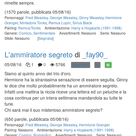
rimette sempre.
(1570 parole, pubblicata 05/08/16)
Personaggi:
Fred Weasley
,
George Weasley
,
Ginny Weasley
,
Hermione
Granger
,
Ninfadora Tonks
,
Remus Lupin
,
Sirius Black
Pairing:
Remus/Tonks
Ambientazione:
Harry a Hogwarts (1991-1998)
Genere:
Comico
,
Sentimentale
Avvertimenti: Nessuno
Serie: Nessuno
Sfide: Nessuno
[
Segnala
]
L'ammiratore segreto
di
_fay90_
05/08/16
1
0
5766
Post-OOP
G
Sì
Siamo al quinto anno del trio d'oro.
Hermione ha la stranissima sensazione di essere seguita, Ginny
le dice che molto probabilmente ha un ammiratore segreto.
Infatti una mattina la riccia riceve una lettera ed un peluche e la
cosa continua per un intera settimana mandandola su tutte le
furie.
Chi sarà mai il suo misterioso ammiratore segreto?
(650 parole, pubblicata 05/08/16)
Personaggi:
Fred Weasley
,
George Weasley
,
Hermione Granger
Pairing: Nessuno
Ambientazione:
Harry a Hogwarts (1991-1998)
Genere:
Comico
,
Romantico
Avvertimenti: Nessuno
Serie: Nessuno