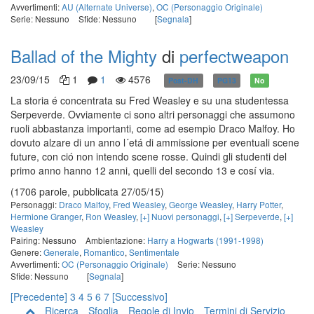
Avvertimenti:
AU (Alternate Universe)
,
OC (Personaggio Originale)
Serie: Nessuno
Sfide: Nessuno
[
Segnala
]
Ballad of the Mighty
di
perfectweapon
23/09/15
1
1
4576
Post-DH
PG13
No
La storia é concentrata su Fred Weasley e su una studentessa
Serpeverde. Ovviamente ci sono altri personaggi che assumono
ruoli abbastanza importanti, come ad esempio Draco Malfoy. Ho
dovuto alzare di un anno l´etá di ammissione per eventuali scene
future, con ció non intendo scene rosse. Quindi gli studenti del
primo anno hanno 12 anni, quelli del secondo 13 e cosí via.
(1706 parole, pubblicata 27/05/15)
Personaggi:
Draco Malfoy
,
Fred Weasley
,
George Weasley
,
Harry Potter
,
Hermione Granger
,
Ron Weasley
,
[+] Nuovi personaggi
,
[+] Serpeverde
,
[+]
Weasley
Pairing: Nessuno
Ambientazione:
Harry a Hogwarts (1991-1998)
Genere:
Generale
,
Romantico
,
Sentimentale
Avvertimenti:
OC (Personaggio Originale)
Serie: Nessuno
Sfide: Nessuno
[
Segnala
]
[Precedente]
3
4
5
6
7
[Successivo]
Ricerca
Sfoglia
Regole di Invio
Termini di Servizio