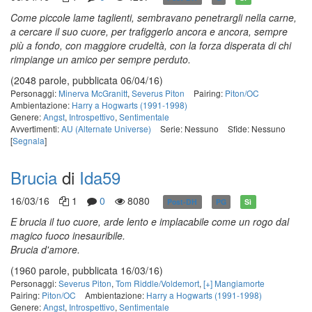
Come piccole lame taglienti, sembravano penetrargli nella carne,
a cercare il suo cuore, per trafiggerlo ancora e ancora, sempre
più a fondo, con maggiore crudeltà, con la forza disperata di chi
rimpiange un amico per sempre perduto.
(2048 parole, pubblicata 06/04/16)
Personaggi:
Minerva McGranitt
,
Severus Piton
Pairing:
Piton/OC
Ambientazione:
Harry a Hogwarts (1991-1998)
Genere:
Angst
,
Introspettivo
,
Sentimentale
Avvertimenti:
AU (Alternate Universe)
Serie: Nessuno
Sfide: Nessuno
[
Segnala
]
Brucia
di
Ida59
16/03/16
1
0
8080
Post-DH
PG
Sì
E brucia il tuo cuore, arde lento e implacabile come un rogo dal
magico fuoco inesauribile.
Brucia d'amore.
(1960 parole, pubblicata 16/03/16)
Personaggi:
Severus Piton
,
Tom Riddle/Voldemort
,
[+] Mangiamorte
Pairing:
Piton/OC
Ambientazione:
Harry a Hogwarts (1991-1998)
Genere:
Angst
,
Introspettivo
,
Sentimentale