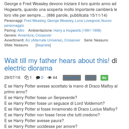
George e Fred Weasley devono iniziare il loro quinto anno ad
Hogwarts, quando una scoperta molto importante cambierà le
loro vite per sempre....
(886 parole, pubblicata 15/11/14)
Personaggi:
Fred Weasley
,
George Weasley
,
Luna Lovegood
,
Nuovo
personaggio
Pairing:
Altro
Ambientazione:
Harry a Hogwarts (1991-1998)
Genere:
Avventura
,
Crossover
Avvertimenti:
AU (Alternate Universe)
,
Crossover
Serie: Nessuno
Sfide: Nessuno
[
Segnala
]
Wait till my father hears about this!
di
electric diorama
29/07/16
1
0
44
Post-HBP
NC17
No
E se Harry Potter avesse accettato la mano di Draco Malfoy al
primo anno?
E se Harry Potter fosse un Serpeverde?
E se Harry Potter fosse un seguace di Lord Voldemort?
E se Harry Potter si fosse innamorato di Draco Lucius Malfoy?
E se Harry Potter non fosse l'eroe che tutti credono?
E se Harry Potter avesse paura?
E se Harry Potter uccidesse per amore?