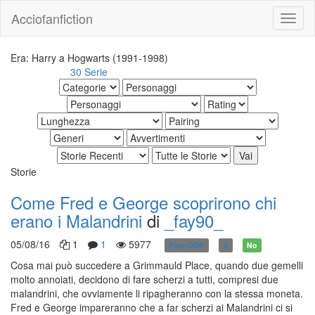
Acciofanfiction
Era: Harry a Hogwarts (1991-1998)
30 Serie
Altri risultati:
Storie
Come Fred e George scoprirono chi
erano i Malandrini
di
_fay90_
05/08/16
1
1
5977
Post-OOP
G
No
Cosa mai può succedere a Grimmauld Place, quando due gemelli
molto annoiati, decidono di fare scherzi a tutti, compresi due
malandrini, che ovviamente li ripagheranno con la stessa moneta.
Fred e George impareranno che a far scherzi ai Malandrini ci si