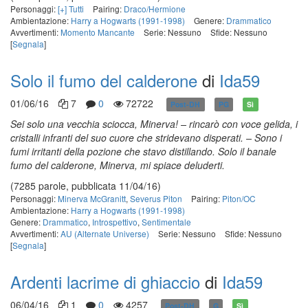
Personaggi:
[+] Tutti
Pairing:
Draco/Hermione
Ambientazione:
Harry a Hogwarts (1991-1998)
Genere:
Drammatico
Avvertimenti:
Momento Mancante
Serie: Nessuno
Sfide: Nessuno
[
Segnala
]
Solo il fumo del calderone
di
Ida59
01/06/16
7
0
72722
Post-DH
PG
Sì
Sei solo una vecchia sciocca, Minerva! – rincarò con voce gelida, i
cristalli infranti del suo cuore che stridevano disperati. – Sono i
fumi irritanti della pozione che stavo distillando. Solo il banale
fumo del calderone, Minerva, mi spiace deluderti.
(7285 parole, pubblicata 11/04/16)
Personaggi:
Minerva McGranitt
,
Severus Piton
Pairing:
Piton/OC
Ambientazione:
Harry a Hogwarts (1991-1998)
Genere:
Drammatico
,
Introspettivo
,
Sentimentale
Avvertimenti:
AU (Alternate Universe)
Serie: Nessuno
Sfide: Nessuno
[
Segnala
]
Ardenti lacrime di ghiaccio
di
Ida59
06/04/16
1
0
4257
Post-DH
G
Sì