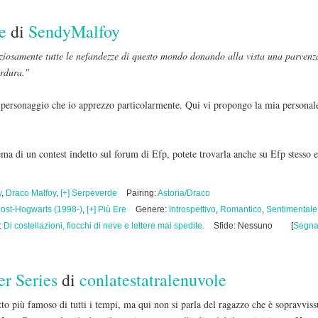
e
di
SendyMalfoy
ziosamente tutte le nefandezze di questo mondo donando alla vista una parvenza 
ordura."
personaggio che io apprezzo particolarmente. Qui vi propongo la mia personale
 tema di un contest indetto sul forum di Efp, potete trovarla anche su Efp stesso 
y
,
Draco Malfoy
,
[+] Serpeverde
Pairing:
Astoria/Draco
Post-Hogwarts (1998-)
,
[+] Più Ere
Genere:
Introspettivo
,
Romantico
,
Sentimentale
:
Di costellazioni, fiocchi di neve e lettere mai spedite.
Sfide: Nessuno
[
Segna
r Series
di
conlatestatralenuvole
to più famoso di tutti i tempi, ma qui non si parla del ragazzo che è sopravvissu