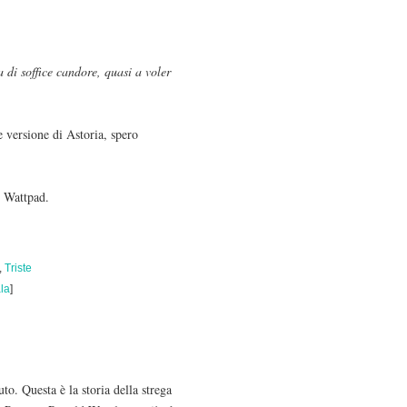
di soffice candore, quasi a voler
 versione di Astoria, spero
e Wattpad.
,
Triste
la
]
to. Questa è la storia della strega