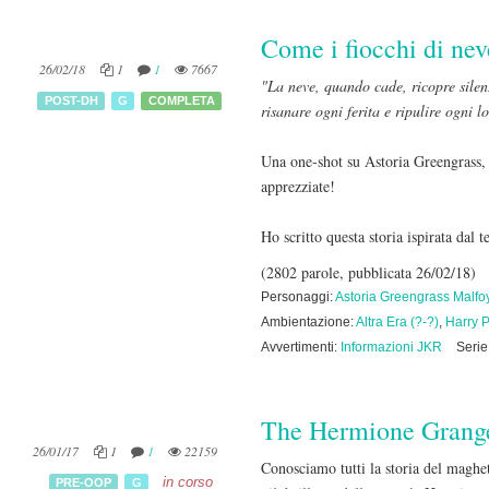
Come i fiocchi di nev
26/02/18
1
1
7667
"La neve, quando cade, ricopre silen
POST-DH
G
COMPLETA
risanare ogni ferita e ripulire ogni l
Una one-shot su Astoria Greengrass, 
apprezziate!
Ho scritto questa storia ispirata dal
(2802 parole, pubblicata 26/02/18)
Personaggi:
Astoria Greengrass Malfo
Ambientazione:
Altra Era (?-?)
,
Harry 
Avvertimenti:
Informazioni JKR
Serie
The Hermione Grange
26/01/17
1
1
22159
Conosciamo tutti la storia del maghet
in corso
PRE-OOP
G