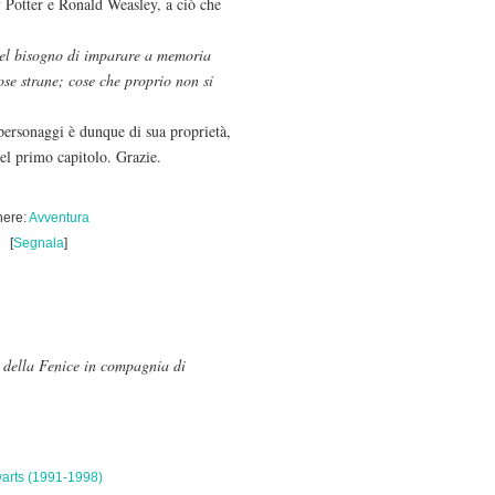
y Potter e Ronald Weasley, a ciò che
uel bisogno di imparare a memoria
cose strane; cose che proprio non si
 personaggi è dunque di sua proprietà,
del primo capitolo. Grazie.
ere:
Avventura
[
Segnala
]
e della Fenice in compagnia di
arts (1991-1998)