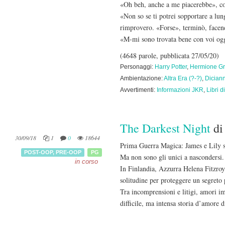
«Oh beh, anche a me piacerebbe», c
«Non so se ti potrei sopportare a lun
rimprovero. «Forse», terminò, facend
«M-mi sono trovata bene con voi ogg
(4648 parole, pubblicata 27/05/20)
Personaggi:
Harry Potter
,
Hermione Gr
Ambientazione:
Altra Era (?-?)
,
Dician
Avvertimenti:
Informazioni JKR
,
Libri d
The Darkest Night
d
30/09/18
1
0
18644
Prima Guerra Magica: James e Lily s
POST-OOP
,
PRE-OOP
PG
Ma non sono gli unici a nascondersi.
in corso
In Finlandia, Azzurra Helena Fitzroy, 
solitudine per proteggere un segreto 
Tra incomprensioni e litigi, amori im
difficile, ma intensa storia d’amore 