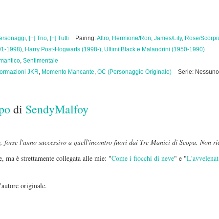
personaggi
,
[+] Trio
,
[+] Tutti
Pairing:
Altro
,
Hermione/Ron
,
James/Lily
,
Rose/Scorpi
91-1998)
,
Harry Post-Hogwarts (1998-)
,
Ultimi Black e Malandrini (1950-1990)
mantico
,
Sentimentale
formazioni JKR
,
Momento Mancante
,
OC (Personaggio Originale)
Serie: Nessuno
mpo
di
SendyMalfoy
, forse l'anno successivo a quell'incontro fuori dai Tre Manici di Scopa. Non r
e, ma è strettamente collegata alle mie: "
Come i fiocchi di neve
" e "
L'avvelenat
autore originale.