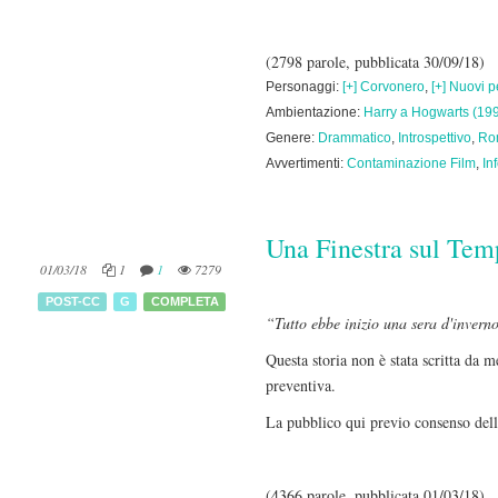
(2798 parole, pubblicata 30/09/18)
Personaggi:
[+] Corvonero
,
[+] Nuovi 
Ambientazione:
Harry a Hogwarts (19
Genere:
Drammatico
,
Introspettivo
,
Ro
Avvertimenti:
Contaminazione Film
,
In
Una Finestra sul Te
01/03/18
1
1
7279
POST-CC
G
COMPLETA
“Tutto ebbe inizio una sera d'inverno
Questa storia non è stata scritta da m
preventiva.
La pubblico qui previo consenso dell'
(4366 parole, pubblicata 01/03/18)