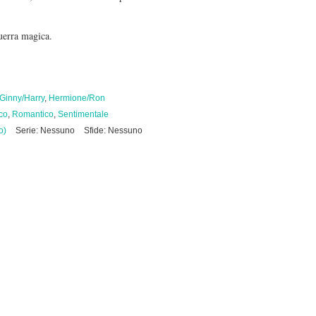
uerra magica.
Ginny/Harry
,
Hermione/Ron
co
,
Romantico
,
Sentimentale
o)
Serie: Nessuno
Sfide: Nessuno