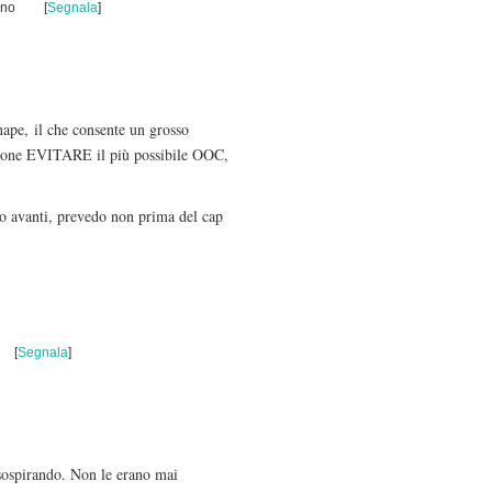
uno
[
Segnala
]
nape, il che consente un grosso
enzione EVITARE il più possibile OOC,
o avanti, prevedo non prima del cap
[
Segnala
]
ò sospirando. Non le erano mai