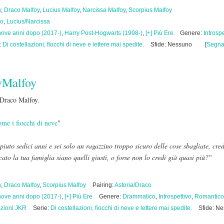
y
,
Draco Malfoy
,
Lucius Malfoy
,
Narcissa Malfoy
,
Scorpius Malfoy
co
,
Lucius/Narcissa
nove anni dopo (2017-)
,
Harry Post-Hogwarts (1998-)
,
[+] Più Ere
Genere:
Introspe
:
Di costellazioni, fiocchi di neve e lettere mai spedite.
Sfide: Nessuno
[
Segna
yMalfoy
 Draco Malfoy.
me i fiocchi di neve
"
uto sedici anni e sei solo un ragazzino troppo sicuro delle cose sbagliate, cred
lcato la tua famiglia siano quelli giusti, o forse non lo credi già quasi più?"
y
,
Draco Malfoy
,
Scorpius Malfoy
Pairing:
Astoria/Draco
nove anni dopo (2017-)
,
[+] Più Ere
Genere:
Drammatico
,
Introspettivo
,
Romantico
azioni JKR
Serie:
Di costellazioni, fiocchi di neve e lettere mai spedite.
Sfide: N