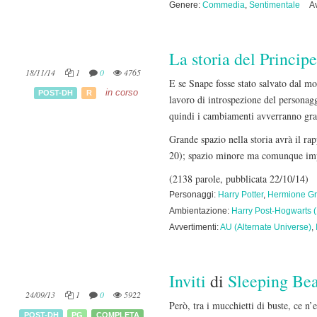
Genere:
Commedia
,
Sentimentale
A
La storia del Principe
18/11/14
1
0
4765
E se Snape fosse stato salvato dal mo
in corso
POST-DH
R
lavoro di introspezione del personag
quindi i cambiamenti avverranno grad
Grande spazio nella storia avrà il 
20); spazio minore ma comunque imp
(2138 parole, pubblicata 22/10/14)
Personaggi:
Harry Potter
,
Hermione Gr
Ambientazione:
Harry Post-Hogwarts 
Avvertimenti:
AU (Alternate Universe)
,
Inviti
di
Sleeping Be
24/09/13
1
0
5922
Però, tra i mucchietti di buste, ce n
POST-DH
PG
COMPLETA