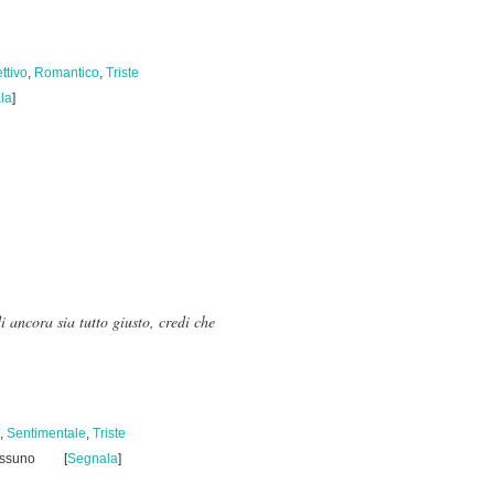
ttivo
,
Romantico
,
Triste
la
]
i ancora sia tutto giusto, credi che
,
Sentimentale
,
Triste
essuno
[
Segnala
]