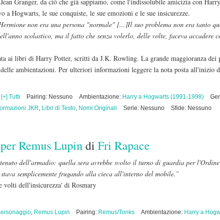
e Jean Granger, da ciò che già sappiamo, come l'indissolubile amicizia con Harr
ivo a Hogwarts, le sue conquiste, le sue emozioni e le sue insicurezze.
: Hermione non era una persona "normale" [...]Il suo problema non era tanto q
 dell'anno scolastico, ma il fatto che senza volerlo, delle volte, faceva accadere 
ata ai libri di Harry Potter, scritti da J.K. Rowling. La grande maggioranza dei
elle ambientazioni. Per ulteriori informazioni leggere la nota posta all'inizio 
,
[+] Tutti
Pairing: Nessuno
Ambientazione:
Harry a Hogwarts (1991-1998)
Gen
formazioni JKR
,
Libri di Testo
,
Nomi Originali
Serie: Nessuno
Sfide: Nessuno
 per Remus Lupin
di
Fri Rapace
enuto dell'armadio: quella sera avrebbe svolto il turno di guardia per l'Ordin
stava semplicemente frugando alla cieca all'interno del mobile.”
le volti dell'insicurezza' di Rosmary
ersonaggio
,
Remus Lupin
Pairing:
Remus/Tonks
Ambientazione:
Harry a Hogw