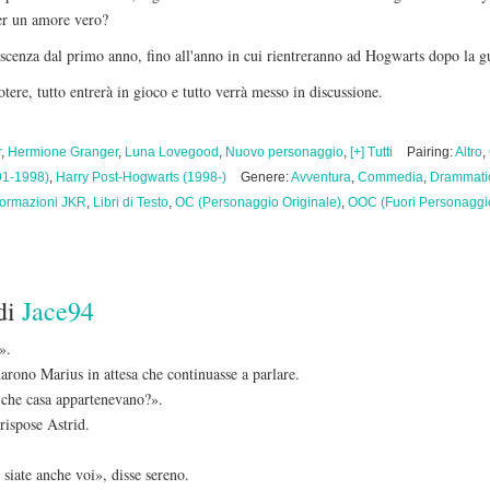
per un amore vero?
oscenza dal primo anno, fino all'anno in cui rientreranno ad Hogwarts dopo la g
tere, tutto entrerà in gioco e tutto verrà messo in discussione.
r
,
Hermione Granger
,
Luna Lovegood
,
Nuovo personaggio
,
[+] Tutti
Pairing:
Altro
,
91-1998)
,
Harry Post-Hogwarts (1998-)
Genere:
Avventura
,
Commedia
,
Drammati
formazioni JKR
,
Libri di Testo
,
OC (Personaggio Originale)
,
OOC (Fuori Personaggi
di
Jace94
».
arono Marius in attesa che continuasse a parlare.
 che casa appartenevano?».
rispose Astrid.
siate anche voi», disse sereno.