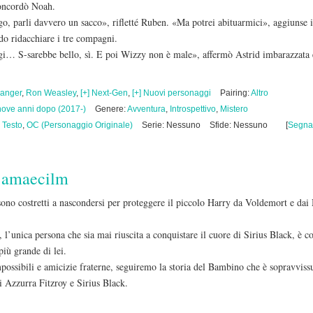
oncordò Noah.
go, parli davvero un sacco», rifletté Ruben. «Ma potrei abituarmici», aggiunse i
o ridacchiare i tre compagni.
i… S-sarebbe bello, sì. E poi Wizzy non è male», affermò Astrid imbarazzata 
anger
,
Ron Weasley
,
[+] Next-Gen
,
[+] Nuovi personaggi
Pairing:
Altro
nove anni dopo (2017-)
Genere:
Avventura
,
Introspettivo
,
Mistero
i Testo
,
OC (Personaggio Originale)
Serie: Nessuno
Sfide: Nessuno
[
Segna
i
amaecilm
ono costretti a nascondersi per proteggere il piccolo Harry da Voldemort e da
l’unica persona che sia mai riuscita a conquistare il cuore di Sirius Black, è co
più grande di lei.
possibili e amicizie fraterne, seguiremo la storia del Bambino che è sopravvissu
di Azzurra Fitzroy e Sirius Black.