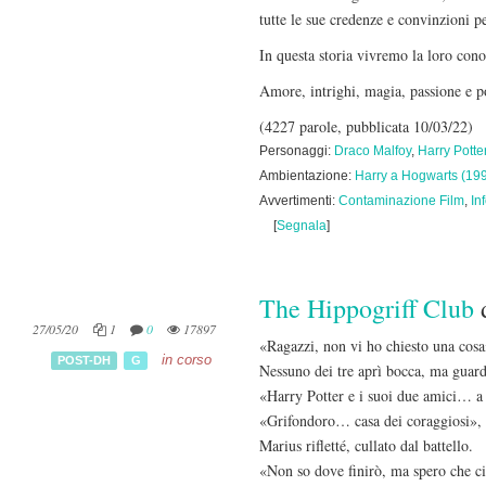
tutte le sue credenze e convinzioni 
In questa storia vivremo la loro con
Amore, intrighi, magia, passione e po
(4227 parole, pubblicata 10/03/22)
Personaggi:
Draco Malfoy
,
Harry Potte
Ambientazione:
Harry a Hogwarts (19
Avvertimenti:
Contaminazione Film
,
In
[
Segnala
]
The Hippogriff Club
27/05/20
1
0
17897
«Ragazzi, non vi ho chiesto una cosa
in corso
POST-DH
G
Nessuno dei tre aprì bocca, ma guard
«Harry Potter e i suoi due amici… a
«Grifondoro… casa dei coraggiosi», 
Marius rifletté, cullato dal battello.
«Non so dove finirò, ma spero che ci 