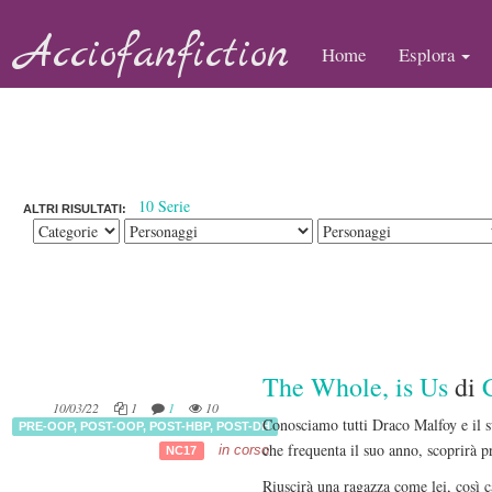
Acciofanfiction
Home
Esplora
10 Serie
ALTRI RISULTATI:
The Whole, is Us
di
10/03/22
1
1
10
Conosciamo tutti Draco Malfoy e il s
PRE-OOP
,
POST-OOP
,
POST-HBP
,
POST-DH
che frequenta il suo anno, scoprirà pr
in corso
NC17
Riuscirà una ragazza come lei, così c