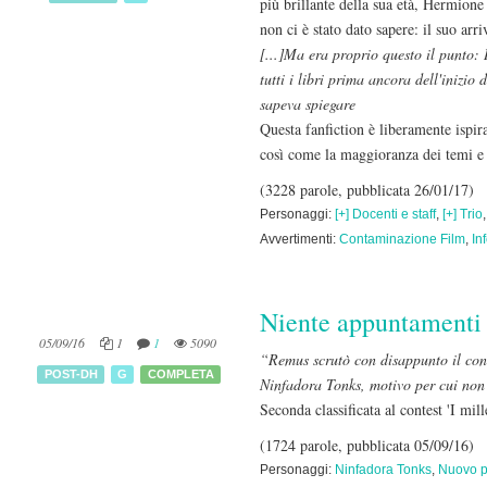
più brillante della sua età, Hermion
non ci è stato dato sapere: il suo arr
[...]Ma era proprio questo il punto
tutti i libri prima ancora dell'inizio
sapeva spiegare
Questa fanfiction è liberamente ispir
così come la maggioranza dei temi e d
(3228 parole, pubblicata 26/01/17)
Personaggi:
[+] Docenti e staff
,
[+] Trio
Avvertimenti:
Contaminazione Film
,
In
Niente appuntamenti
05/09/16
1
1
5090
“Remus scrutò con disappunto il cont
POST-DH
G
COMPLETA
Ninfadora Tonks, motivo per cui non 
Seconda classificata al contest 'I mil
(1724 parole, pubblicata 05/09/16)
Personaggi:
Ninfadora Tonks
,
Nuovo p