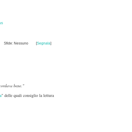
us
Sfide: Nessuno
[
Segnala
]
icordava bene."
a
" delle quali consiglio la lettura