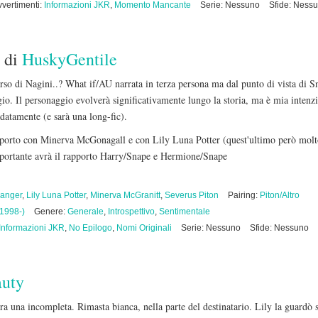
vvertimenti:
Informazioni JKR
,
Momento Mancante
Serie: Nessuno
Sfide: Ness
di
HuskyGentile
rso di Nagini..? What if/AU narrata in terza persona ma dal punto di vista di S
gio. Il personaggio evolverà significativamente lungo la storia, ma è mia int
atamente (e sarà una long-fic).
rapporto con Minerva McGonagall e con Lily Luna Potter (quest'ultimo però molt
ortante avrà il rapporto Harry/Snape e Hermione/Snape
anger
,
Lily Luna Potter
,
Minerva McGranitt
,
Severus Piton
Pairing:
Piton/Altro
(1998-)
Genere:
Generale
,
Introspettivo
,
Sentimentale
Informazioni JKR
,
No Epilogo
,
Nomi Originali
Serie: Nessuno
Sfide: Nessuno
auty
’era una incompleta. Rimasta bianca, nella parte del destinatario. Lily la guard