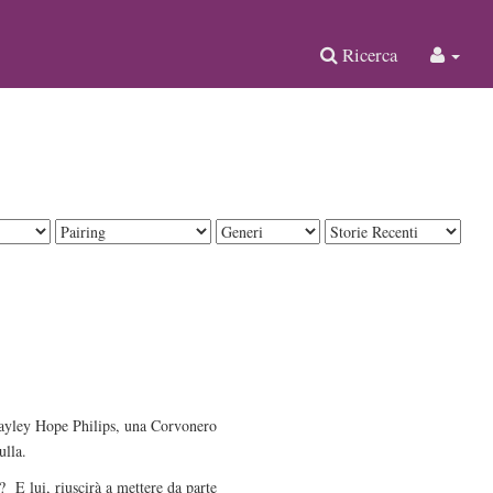
Ricerca
 Hayley Hope Philips, una Corvonero
ulla.
? E lui, riuscirà a mettere da parte