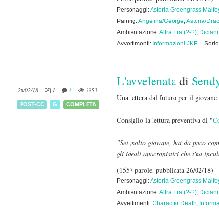
Personaggi:
Astoria Greengrass Malfo
Pairing:
Angelina/George
,
Astoria/Dra
Ambientazione:
Altra Era (?-?)
,
Dician
Avvertimenti:
Informazioni JKR
Serie
L'avvelenata
di
Send
26/02/18
1
1
3953
Una lettera dal futuro per il giovane
POST-CC
G
COMPLETA
Consiglio la lettura preventiva di "
Co
"Sei molto giovane, hai da poco compi
gli ideali anacronistici che t'ha incu
(1557 parole, pubblicata 26/02/18)
Personaggi:
Astoria Greengrass Malfo
Ambientazione:
Altra Era (?-?)
,
Dician
Avvertimenti:
Character Death
,
Inform