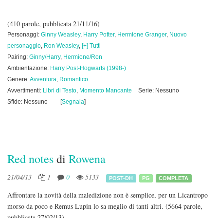
(410 parole, pubblicata 21/11/16)
Personaggi:
Ginny Weasley
,
Harry Potter
,
Hermione Granger
,
Nuovo
personaggio
,
Ron Weasley
,
[+] Tutti
Pairing:
Ginny/Harry
,
Hermione/Ron
Ambientazione:
Harry Post-Hogwarts (1998-)
Genere:
Avventura
,
Romantico
Avvertimenti:
Libri di Testo
,
Momento Mancante
Serie: Nessuno
Sfide: Nessuno
[
Segnala
]
Red notes
di
Rowena
21/04/13
1
0
5133
POST-DH
PG
COMPLETA
Affrontare la novità della maledizione non è semplice, per un Licantropo
morso da poco e Remus Lupin lo sa meglio di tanti altri.
(5664 parole,
pubblicata 27/02/13)