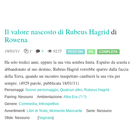
Il valore nascosto di Rubeus Hagrid
di
Rowena
18/01/11
1
9
9235
POST-DH
PG
COMPLETA
Ha solo tredici anni, eppure la sua vita sembra finita. Espulso da scuola e
abbandonato al suo destino, Rubeus Hagrid vorrebbe sparire dalla faccia
della Terra, quando un incontro inaspettato cambierà la sua vita per
sempre.
(4929 parole, pubblicata 18/01/11)
Personaggi:
Nuovo personaggio
,
Qualcun altro
,
Rubeus Hagrid
Pairing: Nessuno
Ambientazione:
Altra Era (?-?)
Genere:
Commedia
,
Introspettivo
Avvertimenti:
Libri di Testo
,
Momento Mancante
Serie: Nessuno
Sfide: Nessuno
[
Segnala
]