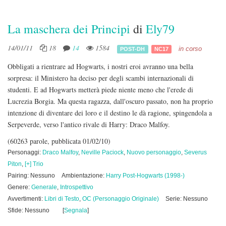
La maschera dei Principi
di
Ely79
14/01/11
18
14
1584
in corso
POST-DH
NC17
Obbligati a rientrare ad Hogwarts, i nostri eroi avranno una bella
sorpresa: il Ministero ha deciso per degli scambi internazionali di
studenti. E ad Hogwarts metterà piede niente meno che l'erede di
Lucrezia Borgia. Ma questa ragazza, dall'oscuro passato, non ha proprio
intenzione di diventare dei loro e il destino le dà ragione, spingendola a
Serpeverde, verso l'antico rivale di Harry: Draco Malfoy.
(60263 parole, pubblicata 01/02/10)
Personaggi:
Draco Malfoy
,
Neville Paciock
,
Nuovo personaggio
,
Severus
Piton
,
[+] Trio
Pairing: Nessuno
Ambientazione:
Harry Post-Hogwarts (1998-)
Genere:
Generale
,
Introspettivo
Avvertimenti:
Libri di Testo
,
OC (Personaggio Originale)
Serie: Nessuno
Sfide: Nessuno
[
Segnala
]