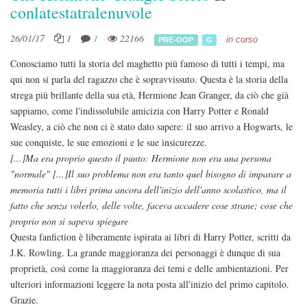
conlatestatralenuvole
26/01/17
1
1
22166
in corso
PRE-OOP
G
Conosciamo tutti la storia del maghetto più famoso di tutti i tempi, ma
qui non si parla del ragazzo che è sopravvissuto. Questa è la storia della
strega più brillante della sua età, Hermione Jean Granger, da ciò che già
sappiamo, come l'indissolubile amicizia con Harry Potter e Ronald
Weasley, a ciò che non ci è stato dato sapere: il suo arrivo a Hogwarts, le
sue conquiste, le sue emozioni e le sue insicurezze.
[...]Ma era proprio questo il punto: Hermione non era una persona
"normale" [...]Il suo problema non era tanto quel bisogno di imparare a
memoria tutti i libri prima ancora dell'inizio dell'anno scolastico, ma il
fatto che senza volerlo, delle volte, faceva accadere cose strane; cose che
proprio non si sapeva spiegare
Questa fanfiction è liberamente ispirata ai libri di Harry Potter, scritti da
J.K. Rowling. La grande maggioranza dei personaggi è dunque di sua
proprietà, così come la maggioranza dei temi e delle ambientazioni. Per
ulteriori informazioni leggere la nota posta all'inizio del primo capitolo.
Grazie.