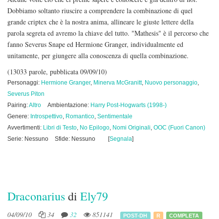
Dobbiamo soltanto riuscire a comprendere la combinazione di quel
grande criptex che è la nostra anima, allineare le giuste lettere della
parola segreta ed avremo la chiave del tutto. "Mathesis" è il percorso che
fanno Severus Snape ed Hermione Granger, individualmente ed
unitamente, per giungere alla conoscenza di quella combinazione.
(13033 parole, pubblicata 09/09/10)
Personaggi:
Hermione Granger
,
Minerva McGranitt
,
Nuovo personaggio
,
Severus Piton
Pairing:
Altro
Ambientazione:
Harry Post-Hogwarts (1998-)
Genere:
Introspettivo
,
Romantico
,
Sentimentale
Avvertimenti:
Libri di Testo
,
No Epilogo
,
Nomi Originali
,
OOC (Fuori Canon)
Serie: Nessuno
Sfide: Nessuno
[
Segnala
]
Draconarius
di
Ely79
04/09/10
34
32
851141
POST-DH
R
COMPLETA