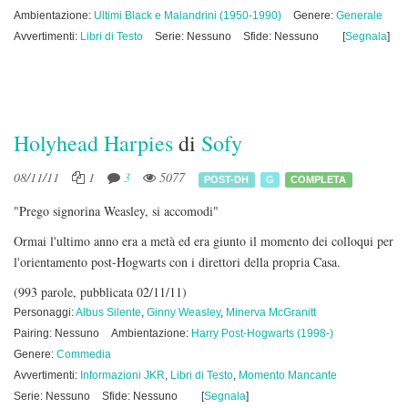
Ambientazione:
Ultimi Black e Malandrini (1950-1990)
Genere:
Generale
Avvertimenti:
Libri di Testo
Serie: Nessuno
Sfide: Nessuno
[
Segnala
]
Holyhead Harpies
di
Sofy
08/11/11
1
3
5077
POST-DH
G
COMPLETA
"Prego signorina Weasley, si accomodi"
Ormai l'ultimo anno era a metà ed era giunto il momento dei colloqui per
l'orientamento post-Hogwarts con i direttori della propria Casa.
(993 parole, pubblicata 02/11/11)
Personaggi:
Albus Silente
,
Ginny Weasley
,
Minerva McGranitt
Pairing: Nessuno
Ambientazione:
Harry Post-Hogwarts (1998-)
Genere:
Commedia
Avvertimenti:
Informazioni JKR
,
Libri di Testo
,
Momento Mancante
Serie: Nessuno
Sfide: Nessuno
[
Segnala
]