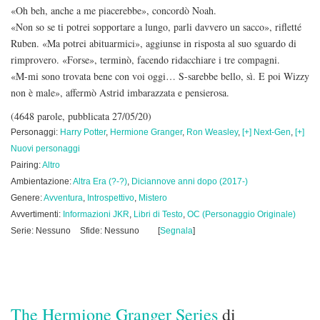
«Oh beh, anche a me piacerebbe», concordò Noah.
«Non so se ti potrei sopportare a lungo, parli davvero un sacco», rifletté
Ruben. «Ma potrei abituarmici», aggiunse in risposta al suo sguardo di
rimprovero. «Forse», terminò, facendo ridacchiare i tre compagni.
«M-mi sono trovata bene con voi oggi… S-sarebbe bello, sì. E poi Wizzy
non è male», affermò Astrid imbarazzata e pensierosa.
(4648 parole, pubblicata 27/05/20)
Personaggi:
Harry Potter
,
Hermione Granger
,
Ron Weasley
,
[+] Next-Gen
,
[+]
Nuovi personaggi
Pairing:
Altro
Ambientazione:
Altra Era (?-?)
,
Diciannove anni dopo (2017-)
Genere:
Avventura
,
Introspettivo
,
Mistero
Avvertimenti:
Informazioni JKR
,
Libri di Testo
,
OC (Personaggio Originale)
Serie: Nessuno
Sfide: Nessuno
[
Segnala
]
The Hermione Granger Series
di