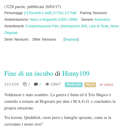
(3228 parole, pubblicata 26/01/17)
Personaggi:
[+] Docenti e staff
,
[+] Trio
,
[+] Tutti
Pairing: Nessuno
Ambientazione:
Harry a Hogwarts (1991-1998)
Genere:
Avventura
Avvertimenti:
Contaminazione Film
,
Informazioni JKR
,
Libri di Testo
,
Nomi
Originali
Serie: Nessuno
Sfide: Nessuno
[
Segnala
]
Fine di un incubo
di
Hinny109
21/11/16
1
2
32667
in corso
POST-DH
PG13
Voldemort è stato sconfitto. La guerra è finita ed il Trio Magico è
costretto a tornare ad Hogwarts per dare i M.A.G.O. e concludere la
propria istruzione.
Tra lezioni, Quidditch, cuori persi e famiglie spezzate, come se la
caveranno i nostri eroi?