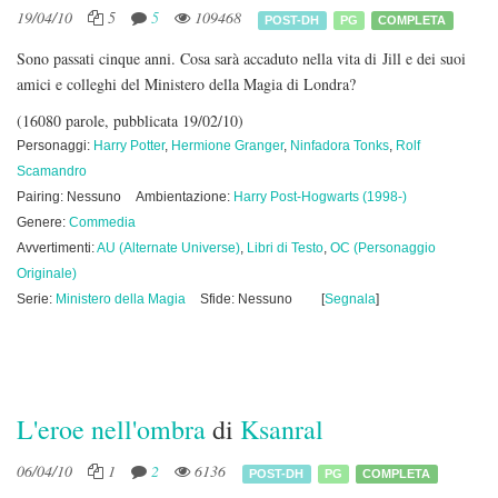
19/04/10
5
5
109468
POST-DH
PG
COMPLETA
Sono passati cinque anni. Cosa sarà accaduto nella vita di Jill e dei suoi
amici e colleghi del Ministero della Magia di Londra?
(16080 parole, pubblicata 19/02/10)
Personaggi:
Harry Potter
,
Hermione Granger
,
Ninfadora Tonks
,
Rolf
Scamandro
Pairing: Nessuno
Ambientazione:
Harry Post-Hogwarts (1998-)
Genere:
Commedia
Avvertimenti:
AU (Alternate Universe)
,
Libri di Testo
,
OC (Personaggio
Originale)
Serie:
Ministero della Magia
Sfide: Nessuno
[
Segnala
]
L'eroe nell'ombra
di
Ksanral
06/04/10
1
2
6136
POST-DH
PG
COMPLETA