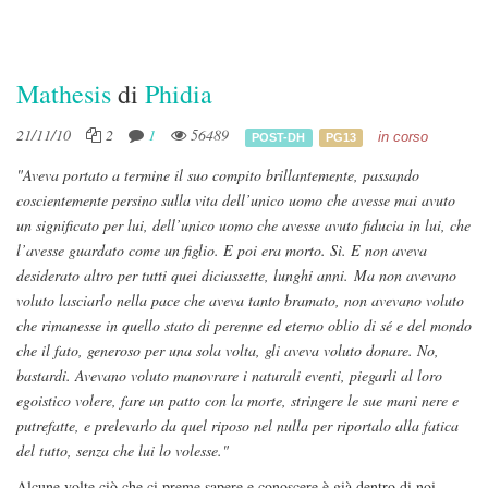
Mathesis
di
Phidia
21/11/10
2
1
56489
in corso
POST-DH
PG13
"Aveva portato a termine il suo compito brillantemente, passando
coscientemente persino sulla vita dell’unico uomo che avesse mai avuto
un significato per lui, dell’unico uomo che avesse avuto fiducia in lui, che
l’avesse guardato come un figlio. E poi era morto. Sì. E non aveva
desiderato altro per tutti quei diciassette, lunghi anni. Ma non avevano
voluto lasciarlo nella pace che aveva tanto bramato, non avevano voluto
che rimanesse in quello stato di perenne ed eterno oblio di sé e del mondo
che il fato, generoso per una sola volta, gli aveva voluto donare. No,
bastardi. Avevano voluto manovrare i naturali eventi, piegarli al loro
egoistico volere, fare un patto con la morte, stringere le sue mani nere e
putrefatte, e prelevarlo da quel riposo nel nulla per riportalo alla fatica
del tutto, senza che lui lo volesse."
Alcune volte ciò che ci preme sapere e conoscere è già dentro di noi.