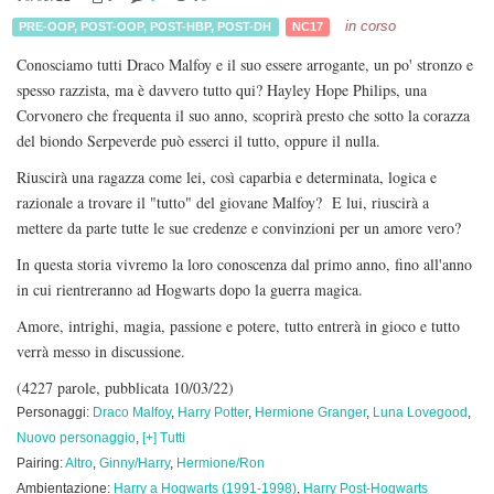
in corso
PRE-OOP
,
POST-OOP
,
POST-HBP
,
POST-DH
NC17
Conosciamo tutti Draco Malfoy e il suo essere arrogante, un po' stronzo e
spesso razzista, ma è davvero tutto qui? Hayley Hope Philips, una
Corvonero che frequenta il suo anno, scoprirà presto che sotto la corazza
del biondo Serpeverde può esserci il tutto, oppure il nulla.
Riuscirà una ragazza come lei, così caparbia e determinata, logica e
razionale a trovare il "tutto" del giovane Malfoy? E lui, riuscirà a
mettere da parte tutte le sue credenze e convinzioni per un amore vero?
In questa storia vivremo la loro conoscenza dal primo anno, fino all'anno
in cui rientreranno ad Hogwarts dopo la guerra magica.
Amore, intrighi, magia, passione e potere, tutto entrerà in gioco e tutto
verrà messo in discussione.
(4227 parole, pubblicata 10/03/22)
Personaggi:
Draco Malfoy
,
Harry Potter
,
Hermione Granger
,
Luna Lovegood
,
Nuovo personaggio
,
[+] Tutti
Pairing:
Altro
,
Ginny/Harry
,
Hermione/Ron
Ambientazione:
Harry a Hogwarts (1991-1998)
,
Harry Post-Hogwarts