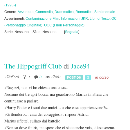
(1998-)
Genere:
Avventura
,
Commedia
,
Drammatico
,
Romantico
,
Sentimentale
Avvertimenti:
Contaminazione Film
,
Informazioni JKR
,
Libri di Testo
,
OC
(Personaggio Originale)
,
OOC (Fuori Personaggio)
Serie: Nessuno
Sfide: Nessuno
[
Segnala
]
The Hippogriff Club
di
Jace94
27/05/20
1
0
17901
in corso
POST-DH
G
«Ragazzi, non vi ho chiesto una cosa».
Nessuno dei tre aprì bocca, ma guardarono Marius in attesa che
continuasse a parlare.
«Harry Potter e i suoi due amici… a che casa appartenevano?».
«Grifondoro… casa dei coraggiosi», rispose Astrid.
Marius rifletté, cullato dal battello.
«Non so dove finirò, ma spero che ci siate anche voi», disse sereno.