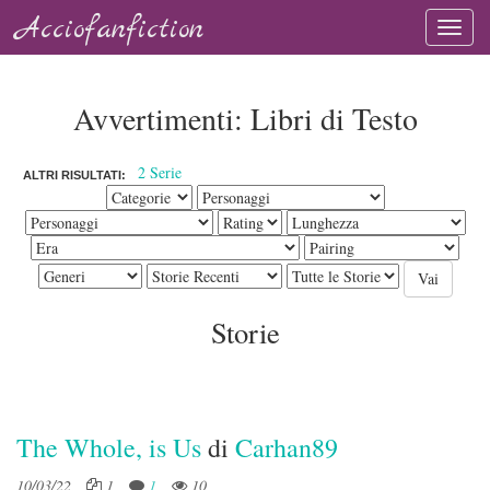
Acciofanfiction
Avvertimenti: Libri di Testo
2 Serie
ALTRI RISULTATI:
Storie
The Whole, is Us
di
Carhan89
10/03/22
1
1
10