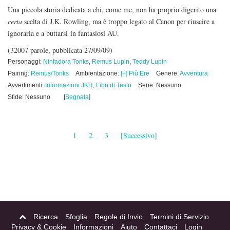
Una piccola storia dedicata a chi, come me, non ha proprio digerito una
certa
scelta di J.K. Rowling, ma è troppo legato al Canon per riuscire a
ignorarla e a buttarsi in fantasiosi AU.
(32007 parole, pubblicata 27/09/09)
Personaggi:
Ninfadora Tonks
,
Remus Lupin
,
Teddy Lupin
Pairing:
Remus/Tonks
Ambientazione:
[+] Più Ere
Genere:
Avventura
Avvertimenti:
Informazioni JKR
,
Libri di Testo
Serie: Nessuno
Sfide: Nessuno
[
Segnala
]
1
2
3
[Successivo]
Ricerca
Sfoglia
Regole di Invio
Termini di Servizio
Privacy & Cookie
Informazioni
Aiuto
Contattaci
Login