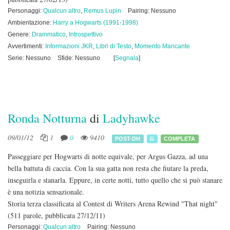
Personaggi:
Qualcun altro
,
Remus Lupin
Pairing: Nessuno
Ambientazione:
Harry a Hogwarts (1991-1998)
Genere:
Drammatico
,
Introspettivo
Avvertimenti:
Informazioni JKR
,
Libri di Testo
,
Momento Mancante
Serie: Nessuno
Sfide: Nessuno
[
Segnala
]
Ronda Notturna
di
Ladyhawke
09/01/12
1
0
9410
POST-DH
G
COMPLETA
Passeggiare per Hogwarts di notte equivale, per Argus Gazza, ad una
bella battuta di caccia. Con la sua gatta non resta che fiutare la preda,
inseguirla e stanarla. Eppure, in certe notti, tutto quello che si può stanare
è una notizia sensazionale.
Storia terza classificata al Contest di Writers Arena Rewind "That night"
(511 parole, pubblicata 27/12/11)
Personaggi:
Qualcun altro
Pairing: Nessuno