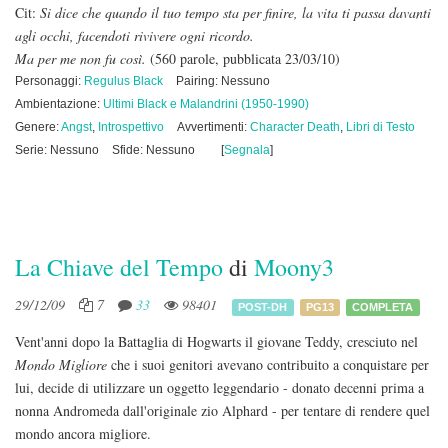
Cit:
Si dice che quando il tuo tempo sta per finire, la vita ti passa davanti
agli occhi, facendoti rivivere ogni ricordo.
Ma per me non fu così.
(560 parole, pubblicata 23/03/10)
Personaggi:
Regulus Black
Pairing: Nessuno
Ambientazione:
Ultimi Black e Malandrini (1950-1990)
Genere:
Angst
,
Introspettivo
Avvertimenti:
Character Death
,
Libri di Testo
Serie: Nessuno
Sfide: Nessuno
[
Segnala
]
La Chiave del Tempo
di
Moony3
29/12/09
7
33
98401
POST-DH
PG13
COMPLETA
Vent'anni dopo la Battaglia di Hogwarts il giovane Teddy, cresciuto nel
Mondo Migliore
che i suoi genitori avevano contribuito a conquistare per
lui, decide di utilizzare un oggetto leggendario - donato decenni prima a
nonna Andromeda dall'originale zio Alphard - per tentare di rendere quel
mondo ancora migliore.