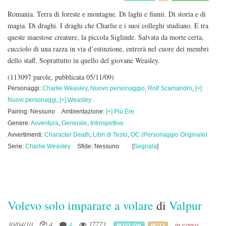
Romania. Terra di foreste e montagne. Di laghi e fiumi. Di storia e di
magia. Di draghi. I draghi che Charlie e i suoi colleghi studiano. E tra
queste maestose creature, la piccola Siglinde. Salvata da morte certa,
cucciolo di una razza in via d’estinzione, entrerà nel cuore dei membri
dello staff. Soprattutto in quello del giovane Weasley.
(113097 parole, pubblicata 05/11/09)
Personaggi:
Charlie Weasley
,
Nuovo personaggio
,
Rolf Scamandro
,
[+]
Nuovi personaggi
,
[+] Weasley
Pairing: Nessuno
Ambientazione:
[+] Più Ere
Genere:
Avventura
,
Generale
,
Introspettivo
Avvertimenti:
Character Death
,
Libri di Testo
,
OC (Personaggio Originale)
Serie:
Charlie Weasley
Sfide: Nessuno
[
Segnala
]
Volevo solo imparare a volare
di
Valpur
30/04/10
4
4
37773
in corso
POST-DH
PG13