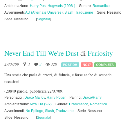
Ambientazione:
Harry Post-Hogwarts (1998-)
Genere:
Romantico
Avvertimenti:
AU (Alternate Universe)
,
Slash
,
Traduzione
Serie: Nessuno
Sfide: Nessuno
[
Segnala
]
Never End Till We're Dust
di
Furiosity
29/07/09
1
3
328
POST-DH
NC17
COMPLETA
Una storia che parla di errori, di fiducia, e forse anche di seconde
occasioni.
(20849 parole, pubblicata 22/07/09)
Personaggi:
Draco Malfoy
,
Harry Potter
Pairing:
Draco/Harry
Ambientazione:
Altra Era (?-?)
Genere:
Drammatico
,
Romantico
Avvertimenti:
No Epilogo
,
Slash
,
Traduzione
Serie: Nessuno
Sfide: Nessuno
[
Segnala
]