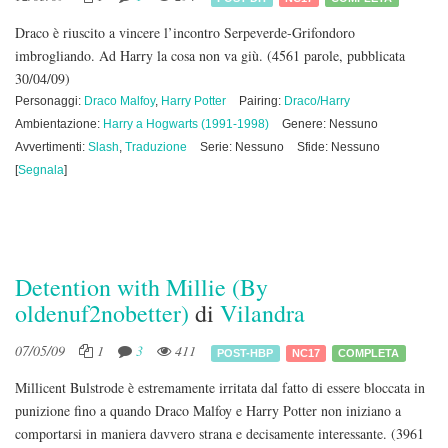
Draco è riuscito a vincere l’incontro Serpeverde-Grifondoro
imbrogliando. Ad Harry la cosa non va giù.
(4561 parole, pubblicata
30/04/09)
Personaggi:
Draco Malfoy
,
Harry Potter
Pairing:
Draco/Harry
Ambientazione:
Harry a Hogwarts (1991-1998)
Genere: Nessuno
Avvertimenti:
Slash
,
Traduzione
Serie: Nessuno
Sfide: Nessuno
[
Segnala
]
Detention with Millie (By
oldenuf2nobetter)
di
Vilandra
07/05/09
1
3
411
POST-HBP
NC17
COMPLETA
Millicent Bulstrode è estremamente irritata dal fatto di essere bloccata in
punizione fino a quando Draco Malfoy e Harry Potter non iniziano a
comportarsi in maniera davvero strana e decisamente interessante.
(3961