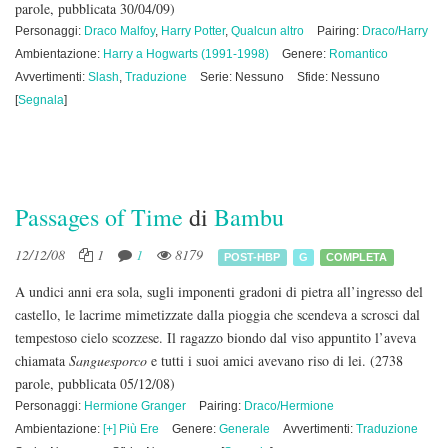
parole, pubblicata 30/04/09)
Personaggi:
Draco Malfoy
,
Harry Potter
,
Qualcun altro
Pairing:
Draco/Harry
Ambientazione:
Harry a Hogwarts (1991-1998)
Genere:
Romantico
Avvertimenti:
Slash
,
Traduzione
Serie: Nessuno
Sfide: Nessuno
[
Segnala
]
Passages of Time
di
Bambu
12/12/08
1
1
8179
POST-HBP
G
COMPLETA
A undici anni era sola, sugli imponenti gradoni di pietra all’ingresso del
castello, le lacrime mimetizzate dalla pioggia che scendeva a scrosci dal
tempestoso cielo scozzese. Il ragazzo biondo dal viso appuntito l’aveva
chiamata
Sanguesporco
e tutti i suoi amici avevano riso di lei.
(2738
parole, pubblicata 05/12/08)
Personaggi:
Hermione Granger
Pairing:
Draco/Hermione
Ambientazione:
[+] Più Ere
Genere:
Generale
Avvertimenti:
Traduzione