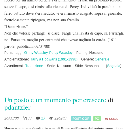
scosse il capo, e si rimise alla ricerca di Percy. Individuò la panchina in
ferro battuto dove s’era seduto, vi era rimasto adagiato sopra il giornale,
frettolosamente ripiegato, ma non suo fratello.
“Dannazione.”
Non che volesse parlargli, si disse. Fargli una lavata di capo, sì. Parlargli,
no. Forse era meglio per entrambi che avesse tagliato la corda.
(1611
parole, pubblicata 07/04/08)
Personaggi:
Ginny Weasley
,
Percy Weasley
Pairing: Nessuno
Ambientazione:
Harry a Hogwarts (1991-1998)
Genere:
Generale
Avvertimenti:
Traduzione
Serie: Nessuno
Sfide: Nessuno
[
Segnala
]
Un posto e un momento per crescere
di
pdantzler
26/03/08
11
23
226283
in corso
POST-OOP
PG
Harry capita per sbaglio in casa di Piton nell'estate del quinto anno, dopo