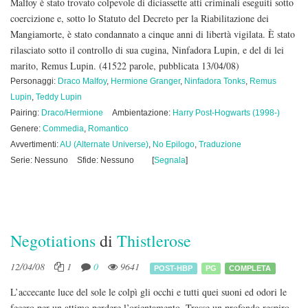
Malfoy è stato trovato colpevole di diciassette atti criminali eseguiti sotto
coercizione e, sotto lo Statuto del Decreto per la Riabilitazione dei
Mangiamorte, è stato condannato a cinque anni di libertà vigilata. È stato
rilasciato sotto il controllo di sua cugina, Ninfadora Lupin, e del di lei
marito, Remus Lupin.
(41522 parole, pubblicata 13/04/08)
Personaggi:
Draco Malfoy
,
Hermione Granger
,
Ninfadora Tonks
,
Remus
Lupin
,
Teddy Lupin
Pairing:
Draco/Hermione
Ambientazione:
Harry Post-Hogwarts (1998-)
Genere:
Commedia
,
Romantico
Avvertimenti:
AU (Alternate Universe)
,
No Epilogo
,
Traduzione
Serie: Nessuno
Sfide: Nessuno
[
Segnala
]
Negotiations
di
Thistlerose
12/04/08
1
0
9641
POST-HBP
PG
COMPLETA
L’accecante luce del sole le colpì gli occhi e tutti quei suoni ed odori le
fecero per un attimo perdere l’orientamento. Trasse un profondo respiro,