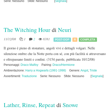
Serie: Nessuno
Sfide: Nessuno
[
Segnala
]
The Witching Hour
di
Neuri
11/12/08
1
2
8381
POST-OOP
R
COMPLETA
Il giorno è pieno di stonature, angoli vivi e dettagli volgari. Nelle
silenziose ombre che la Notte porta con sé, con più facilità si attraversano
e oltrepassano limiti e confini.
(3154 parole, pubblicata 10/12/08)
Personaggi:
Draco Malfoy
Pairing:
Draco/Hermione
Ambientazione:
Harry a Hogwarts (1991-1998)
Genere:
Angst
,
Triste
Avvertimenti:
Traduzione
Serie: Nessuno
Sfide: Nessuno
[
Segnala
]
Lather, Rinse, Repeat
di
Snowe