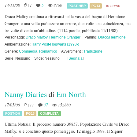
14/11/08
1
5
8760
in corso
POST-HBP
PG13
Draco Malfoy continua a ritrovarsi nella vasca del bagno di Hermione
Granger, e una volta può essere un errore, due volte una coincidenza, ma
tre volte diventa un'abitudine.
(1114 parole, pubblicata 11/11/08)
Personaggi:
Draco Malfoy
,
Hermione Granger
Pairing:
Draco/Hermione
Ambientazione:
Harry Post-Hogwarts (1998-)
Genere:
Commedia
,
Romantico
Avvertimenti:
Traduzione
Serie: Nessuno
Sfide: Nessuno
[
Segnala
]
Nanny Diaries
di
Em North
17/05/08
11
37
152880
POST-DH
PG13
COMPLETA
Ultima Notizia: Il processo numero 39857, Popolazione Civile vs Draco
Malfoy, si è concluso questo pomeriggio, 12 maggio 1998. Il Signor