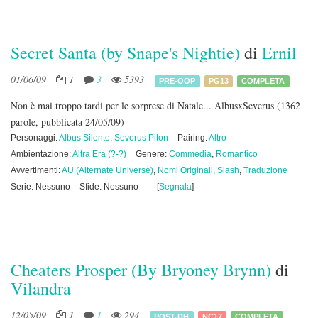
Secret Santa (by Snape's Nightie)
di
Ernil
01/06/09
1
3
5393
PRE-OOP
PG13
COMPLETA
Non è mai troppo tardi per le sorprese di Natale... AlbusxSeverus
(1362
parole, pubblicata 24/05/09)
Personaggi:
Albus Silente
,
Severus Piton
Pairing:
Altro
Ambientazione:
Altra Era (?-?)
Genere:
Commedia
,
Romantico
Avvertimenti:
AU (Alternate Universe)
,
Nomi Originali
,
Slash
,
Traduzione
Serie: Nessuno
Sfide: Nessuno
[
Segnala
]
Cheaters Prosper (By Bryoney Brynn)
di
Vilandra
12/05/09
1
1
294
POST-DH
NC17
COMPLETA