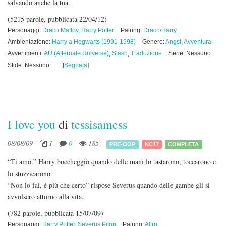
salvando anche la tua.
(5215 parole, pubblicata 22/04/12)
Personaggi:
Draco Malfoy
,
Harry Potter
Pairing:
Draco/Harry
Ambientazione:
Harry a Hogwarts (1991-1998)
Genere:
Angst
,
Avventura
Avvertimenti:
AU (Alternate Universe)
,
Slash
,
Traduzione
Serie: Nessuno
Sfide: Nessuno
[
Segnala
]
I love you
di
tessisamess
08/08/09
1
0
185
PRE-OOP
NC17
COMPLETA
“Ti amo.” Harry boccheggiò quando delle mani lo tastarono, toccarono e
lo stuzzicarono.
“Non lo fai, è più che certo” rispose Severus quando delle gambe gli si
avvolsero attorno alla vita.
(782 parole, pubblicata 15/07/09)
Personaggi:
Harry Potter
,
Severus Piton
Pairing:
Altro