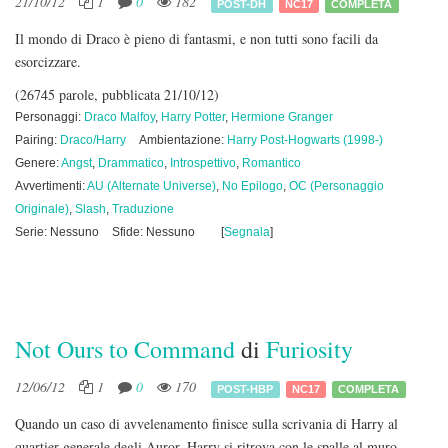
21/10/12
1
0
182
POST-DH
NC17
COMPLETA
Il mondo di Draco è pieno di fantasmi, e non tutti sono facili da
esorcizzare.
(26745 parole, pubblicata 21/10/12)
Personaggi:
Draco Malfoy
,
Harry Potter
,
Hermione Granger
Pairing:
Draco/Harry
Ambientazione:
Harry Post-Hogwarts (1998-)
Genere:
Angst
,
Drammatico
,
Introspettivo
,
Romantico
Avvertimenti:
AU (Alternate Universe)
,
No Epilogo
,
OC (Personaggio
Originale)
,
Slash
,
Traduzione
Serie: Nessuno
Sfide: Nessuno
[
Segnala
]
Not Ours to Command
di
Furiosity
12/06/12
1
0
170
POST-HBP
NC17
COMPLETA
Quando un caso di avvelenamento finisce sulla scrivania di Harry al
quartier generale degli Auror, Harry si ritrova con le spalle al muro.