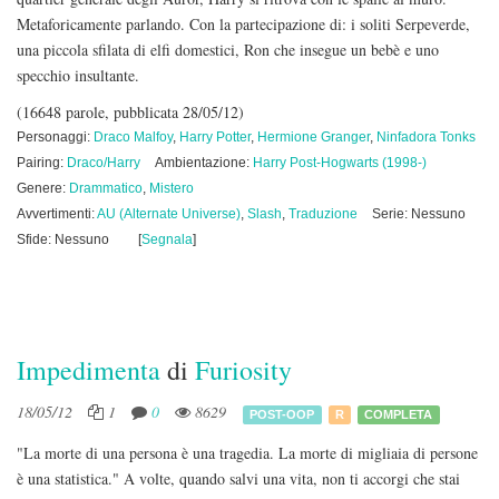
Metaforicamente parlando. Con la partecipazione di: i soliti Serpeverde,
una piccola sfilata di elfi domestici, Ron che insegue un bebè e uno
specchio insultante.
(16648 parole, pubblicata 28/05/12)
Personaggi:
Draco Malfoy
,
Harry Potter
,
Hermione Granger
,
Ninfadora Tonks
Pairing:
Draco/Harry
Ambientazione:
Harry Post-Hogwarts (1998-)
Genere:
Drammatico
,
Mistero
Avvertimenti:
AU (Alternate Universe)
,
Slash
,
Traduzione
Serie: Nessuno
Sfide: Nessuno
[
Segnala
]
Impedimenta
di
Furiosity
18/05/12
1
0
8629
POST-OOP
R
COMPLETA
"La morte di una persona è una tragedia. La morte di migliaia di persone
è una statistica." A volte, quando salvi una vita, non ti accorgi che stai