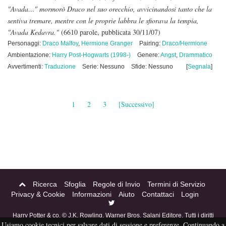
"Avada…" mormorò Draco nel suo orecchio, avvicinandosi tanto che la
sentiva tremare, mentre con le proprie labbra le sfiorava la tempia,
"Avada Kedavra."
(6610 parole, pubblicata 30/11/07)
Personaggi:
Draco Malfoy
,
Hermione Granger
Pairing:
Draco/Hermione
Ambientazione:
Harry Post-Hogwarts (1998-)
Genere:
Angst
,
Drammatico
Avvertimenti:
Traduzione
Serie: Nessuno
Sfide: Nessuno
[
Segnala
]
1
2
3
[Successivo]
Ricerca
Sfoglia
Regole di Invio
Termini di Servizio
Privacy & Cookie
Informazioni
Aiuto
Contattaci
Login
Harry Potter & co. © J.K. Rowling, Warner Bros, Salani Editore. Tutti i diritti
Usiamo cookie tecnici per salvare dati di sessione e preferenze. Continuando a
riservati. Acciofanfiction © 2004-2016. Questo sito non è a scopo di lucro,