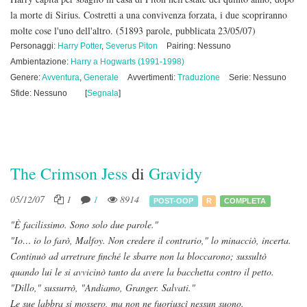
la morte di Sirius. Costretti a una convivenza forzata, i due scopriranno
molte cose l'uno dell'altro.
(51893 parole, pubblicata 23/05/07)
Personaggi:
Harry Potter
,
Severus Piton
Pairing: Nessuno
Ambientazione:
Harry a Hogwarts (1991-1998)
Genere:
Avventura
,
Generale
Avvertimenti:
Traduzione
Serie: Nessuno
Sfide: Nessuno
[
Segnala
]
The Crimson Jess
di
Gravidy
05/12/07
1
1
8914
POST-OOP
R
COMPLETA
"È facilissimo. Sono solo due parole."
"Io… io lo farò, Malfoy. Non credere il contrario," lo minacciò, incerta.
Continuò ad arretrare finché le sbarre non la bloccarono; sussultò
quando lui le si avvicinò tanto da avere la bacchetta contro il petto.
"Dillo," sussurrò, "Andiamo, Granger. Salvati."
Le sue labbra si mossero, ma non ne fuoriuscì nessun suono.