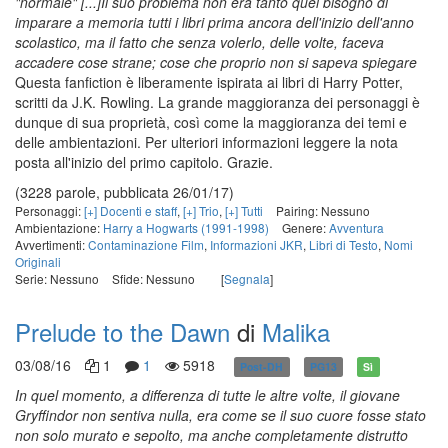
"normale" [...]Il suo problema non era tanto quel bisogno di
imparare a memoria tutti i libri prima ancora dell'inizio dell'anno
scolastico, ma il fatto che senza volerlo, delle volte, faceva
accadere cose strane; cose che proprio non si sapeva spiegare
Questa fanfiction è liberamente ispirata ai libri di Harry Potter,
scritti da J.K. Rowling. La grande maggioranza dei personaggi è
dunque di sua proprietà, così come la maggioranza dei temi e
delle ambientazioni. Per ulteriori informazioni leggere la nota
posta all'inizio del primo capitolo. Grazie.
(3228 parole, pubblicata 26/01/17)
Personaggi:
[+] Docenti e staff
,
[+] Trio
,
[+] Tutti
Pairing: Nessuno
Ambientazione:
Harry a Hogwarts (1991-1998)
Genere:
Avventura
Avvertimenti:
Contaminazione Film
,
Informazioni JKR
,
Libri di Testo
,
Nomi
Originali
Serie: Nessuno
Sfide: Nessuno
[
Segnala
]
Prelude to the Dawn
di
Malika
03/08/16
1
1
5918
Post-DH
PG13
Sì
In quel momento, a differenza di tutte le altre volte, il giovane
Gryffindor non sentiva nulla, era come se il suo cuore fosse stato
non solo murato e sepolto, ma anche completamente distrutto