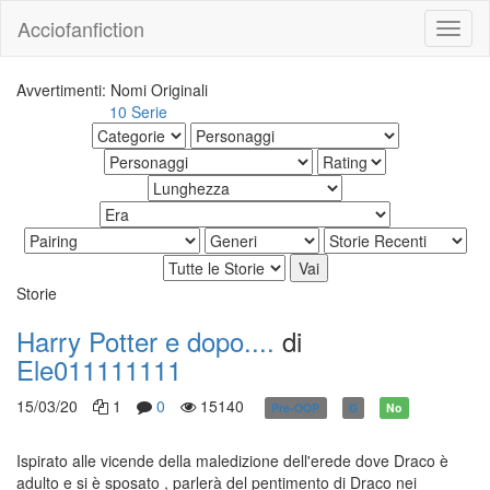
Acciofanfiction
Avvertimenti: Nomi Originali
10 Serie
Altri risultati:
Storie
Harry Potter e dopo....
di
Ele011111111
15/03/20
1
0
15140
Pre-OOP
G
No
Ispirato alle vicende della maledizione dell'erede dove Draco è
adulto e si è sposato , parlerà del pentimento di Draco nei