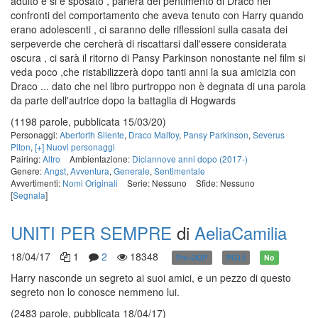
adulto e si è sposato , parlerà del pentimento di Draco nei
confronti del comportamento che aveva tenuto con Harry quando
erano adolescenti , ci saranno delle riflessioni sulla casata dei
serpeverde che cercherà di riscattarsi dall'essere considerata
oscura , ci sarà il ritorno di Pansy Parkinson nonostante nel film si
veda poco ,che ristabilizzerà dopo tanti anni la sua amicizia con
Draco ... dato che nel libro purtroppo non è degnata di una parola
da parte dell'autrice dopo la battaglia di Hogwards
(1198 parole, pubblicata 15/03/20)
Personaggi:
Aberforth Silente
,
Draco Malfoy
,
Pansy Parkinson
,
Severus
Piton
,
[+] Nuovi personaggi
Pairing:
Altro
Ambientazione:
Diciannove anni dopo (2017-)
Genere:
Angst
,
Avventura
,
Generale
,
Sentimentale
Avvertimenti:
Nomi Originali
Serie: Nessuno
Sfide: Nessuno
[
Segnala
]
UNITI PER SEMPRE
di
AeliaCamilia
18/04/17
1
2
18348
Pre-OOP
PG13
No
Harry nasconde un segreto ai suoi amici, e un pezzo di questo
segreto non lo conosce nemmeno lui.
(2483 parole, pubblicata 18/04/17)