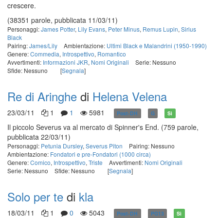
crescere.
(38351 parole, pubblicata 11/03/11)
Personaggi:
James Potter
,
Lily Evans
,
Peter Minus
,
Remus Lupin
,
Sirius
Black
Pairing:
James/Lily
Ambientazione:
Ultimi Black e Malandrini (1950-1990)
Genere:
Commedia
,
Introspettivo
,
Romantico
Avvertimenti:
Informazioni JKR
,
Nomi Originali
Serie: Nessuno
Sfide: Nessuno
[
Segnala
]
Re di Aringhe
di
Helena Velena
23/03/11
1
1
5981
Post-DH
G
Sì
Il piccolo Severus va al mercato di Spinner's End.
(759 parole,
pubblicata 22/03/11)
Personaggi:
Petunia Dursley
,
Severus Piton
Pairing: Nessuno
Ambientazione:
Fondatori e pre-Fondatori (1000 circa)
Genere:
Comico
,
Introspettivo
,
Triste
Avvertimenti:
Nomi Originali
Serie: Nessuno
Sfide: Nessuno
[
Segnala
]
Solo per te
di
kla
18/03/11
1
0
5043
Post-DH
PG13
Sì