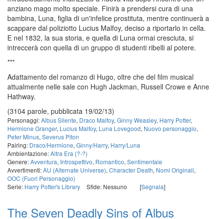
anziano mago molto speciale. Finirà a prendersi cura di una
bambina, Luna, figlia di un'infelice prostituta, mentre continuerà a
scappare dal poliziotto Lucius Malfoy, deciso a riportarlo in cella.
E nel 1832, la sua storia, e quella di Luna ormai cresciuta, si
intreccerà con quella di un gruppo di studenti ribelli al potere.
***
Adattamento del romanzo di Hugo, oltre che del film musical
attualmente nelle sale con Hugh Jackman, Russell Crowe e Anne
Hathway.
(3104 parole, pubblicata 19/02/13)
Personaggi:
Albus Silente
,
Draco Malfoy
,
Ginny Weasley
,
Harry Potter
,
Hermione Granger
,
Lucius Malfoy
,
Luna Lovegood
,
Nuovo personaggio
,
Peter Minus
,
Severus Piton
Pairing:
Draco/Hermione
,
Ginny/Harry
,
Harry/Luna
Ambientazione:
Altra Era (?-?)
Genere:
Avventura
,
Introspettivo
,
Romantico
,
Sentimentale
Avvertimenti:
AU (Alternate Universe)
,
Character Death
,
Nomi Originali
,
OOC (Fuori Personaggio)
Serie:
Harry Potter's Library
Sfide: Nessuno
[
Segnala
]
The Seven Deadly Sins of Albus