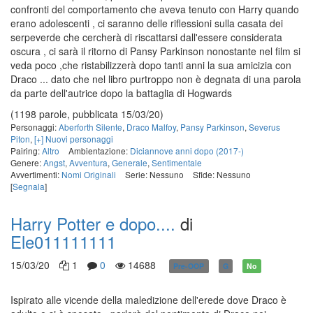
confronti del comportamento che aveva tenuto con Harry quando
erano adolescenti , ci saranno delle riflessioni sulla casata dei
serpeverde che cercherà di riscattarsi dall'essere considerata
oscura , ci sarà il ritorno di Pansy Parkinson nonostante nel film si
veda poco ,che ristabilizzerà dopo tanti anni la sua amicizia con
Draco ... dato che nel libro purtroppo non è degnata di una parola
da parte dell'autrice dopo la battaglia di Hogwards
(1198 parole, pubblicata 15/03/20)
Personaggi:
Aberforth Silente
,
Draco Malfoy
,
Pansy Parkinson
,
Severus
Piton
,
[+] Nuovi personaggi
Pairing:
Altro
Ambientazione:
Diciannove anni dopo (2017-)
Genere:
Angst
,
Avventura
,
Generale
,
Sentimentale
Avvertimenti:
Nomi Originali
Serie: Nessuno
Sfide: Nessuno
[
Segnala
]
Harry Potter e dopo....
di
Ele011111111
15/03/20
1
0
14688
Pre-OOP
G
No
Ispirato alle vicende della maledizione dell'erede dove Draco è