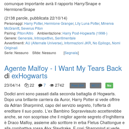
comunque importante avrà il rapporto Harry/Snape e
Hermione/Snape
(2138 parole, pubblicata 22/10/14)
Personaggi:
Harry Potter
,
Hermione Granger
,
Lily Luna Potter
,
Minerva
McGranitt
,
Severus Piton
Pairing:
Piton/Altro
Ambientazione:
Harry Post-Hogwarts (1998-)
Genere:
Generale
,
Introspettivo
,
Sentimentale
Avvertimenti:
AU (Alternate Universe)
,
Informazioni JKR
,
No Epilogo
,
Nomi
Originali
Serie: Nessuno
Sfide: Nessuno
[
Segnala
]
Agente Malfoy - I Want My Tears Back
di
exHogwarts
23/04/14
22
7
2742
Post-DH
NC17
No
Dodici anni sono passati dalla seconda battaglia di Hogwarts.
Dopo una brillante carriera da Auror, Harry Potter si vede offrire
da Adrian Sharpmind, capo del servizio segreto, l'offerta di
ereditare il suo posto. L'ex Bambino Sopravvissuto accetterebbe
anche, se non scoprisse che il miglior agente segreto d'Inghilterra
è Draco Malfoy, assieme allo scrittore in erba Fletus Chattongue e
alla combattiva rossa Alyx Slaydrake. E così Sharpmind si vede