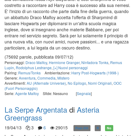
costretto a raccontare ad Harry cosa è successo alla sua nemesi.
E' l'inizio di un racconto che parte dalla fine della guerra, quando
un abbattuto Draco Malfoy accetta l'offerta di Sharpmind di
lasciare Hogwarts per diplomarsi in un'altra scuola magica
inglese, dove si insegnano anche materie Babbane, per poi
entrare nel servizio segreto. Sarà per lui solamente il principio di
una nuova vita, con nuovi amici, nuove passioni... e una ragazza
particolare, a lui legata da un oscuro destino.
(75692 parole, pubblicata 09/07/12)
Personaggi:
Draco Malfoy
,
Hermione Granger
,
Ninfadora Tonks
,
Remus
Lupin
,
Rodolphus Lestrange
,
[+] Nuovi personaggi
Pairing:
Remus/Tonks
Ambientazione:
Harry Post-Hogwarts (1998-)
Genere:
Avventura
,
Commedia
,
Mistero
Avvertimenti:
AU (Alternate Universe)
,
No Epilogo
,
Nomi Originali
,
OOC
(Fuori Personaggio)
Serie:
Agente Malfoy
Sfide: Nessuno
[
Segnala
]
La Serpe Argentata
di
Asteria
Greengrass
19/04/13
3
6
29015
Post-DH
R
No