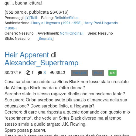
qui... buona lettura!
(352 parole, pubblicata 26/06/16)
Personaggi:
[+] Tutti
Pairing:
Bellatrix/Sirius
Ambientazione:
Harry a Hogwarts (1991-1998)
,
Harry Post-Hogwarts
(1998-)
Genere: Nessuno
Avvertimenti:
Nomi Originali
Serie: Nessuno
Sfide: Nessuno
[
Segnala
]
Heir Apparent
di
Alexander_Supertramp
30/07/16
1
3
3943
Post-DH
PG13
No
Cosa sarebbe accaduto se Sirius Black non fosse stato cresciuto
da Walburga Black ma da un'altra donna?
Sarebbe stato lo stesso ragazzo ribelle che conosciamo tanto?
Suo padre Orion avrebbe avuto più spazio di manovra nella sua
educazione? Dove sarebbe finito, a Hogwarts?
Cercherò di dare una risposta a queste domande con questo mio
"esperimento", che vede un Sirius Black diverso ma al tempo
stesso simile a quello targato J.K. Rowling.
Spero possa piacervi.