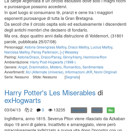
La Serpe Argentata è un circolo esclusivo dove solo i maghi ricchi
e purosangue possono accedervi.
In quel luogo si consumano tè, pranzi e cene tra i maggiori
esponenti purosangue di tutta la Gran Bretagna.
Da secoli che il circolo ospita solo ed esclusivamente i discendenti
degli antichi membri che decisero di fondarlo.
Ma ora, dopo quattro anni dalla distruzione di Voldemort,
(31801
parole, pubblicata 25/07/08)
Personaggi:
Astoria Greengrass Malfoy
,
Draco Malfoy
,
Lucius Malfoy
,
Narcissa Malfoy
,
Pansy Parkinson
,
[+] Weasley
Pairing:
Astoria/Draco
,
Draco/Pansy
,
Ginny/Harry
,
Hermione/Ron
Ambientazione:
Harry Post-Hogwarts (1998-)
Genere:
Angst
,
Drammatico
,
Mistero
,
Romantico
,
Sentimentale
Avvertimenti:
AU (Alternate Universe)
,
Informazioni JKR
,
Nomi Originali
Serie: Nessuno
Sfide: Nessuno
[
Segnala
]
Harry Potter's Les Miserables
di
exHogwarts
03/04/13
2
0
13235
Post-DH
PG13
No
Inghilterra, anno 1815. Severus Piton viene rilasciato da Azkaban
dopo 19 anni di galera. Incattivito e amareggiato, viene però
miracolosamente indirizzato a nuova vita dopo l'incontro con un