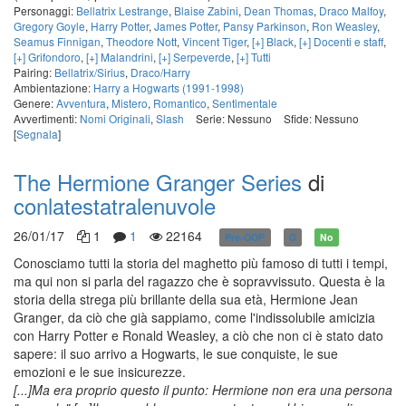
Personaggi:
Bellatrix Lestrange
,
Blaise Zabini
,
Dean Thomas
,
Draco Malfoy
,
Gregory Goyle
,
Harry Potter
,
James Potter
,
Pansy Parkinson
,
Ron Weasley
,
Seamus Finnigan
,
Theodore Nott
,
Vincent Tiger
,
[+] Black
,
[+] Docenti e staff
,
[+] Grifondoro
,
[+] Malandrini
,
[+] Serpeverde
,
[+] Tutti
Pairing:
Bellatrix/Sirius
,
Draco/Harry
Ambientazione:
Harry a Hogwarts (1991-1998)
Genere:
Avventura
,
Mistero
,
Romantico
,
Sentimentale
Avvertimenti:
Nomi Originali
,
Slash
Serie: Nessuno
Sfide: Nessuno
[
Segnala
]
The Hermione Granger Series
di
conlatestatralenuvole
26/01/17
1
1
22164
Pre-OOP
G
No
Conosciamo tutti la storia del maghetto più famoso di tutti i tempi,
ma qui non si parla del ragazzo che è sopravvissuto. Questa è la
storia della strega più brillante della sua età, Hermione Jean
Granger, da ciò che già sappiamo, come l'indissolubile amicizia
con Harry Potter e Ronald Weasley, a ciò che non ci è stato dato
sapere: il suo arrivo a Hogwarts, le sue conquiste, le sue
emozioni e le sue insicurezze.
[...]Ma era proprio questo il punto: Hermione non era una persona