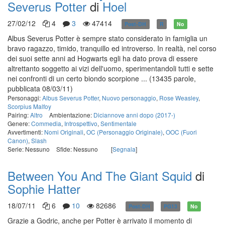
Severus Potter
di
Hoel
27/02/12
4
3
47414
Post-DH
R
No
Albus Severus Potter è sempre stato considerato in famiglia un
bravo ragazzo, timido, tranquillo ed introverso. In realtà, nel corso
dei suoi sette anni ad Hogwarts egli ha dato prova di essere
altrettanto soggetto ai vizi dell'uomo, sperimentandoli tutti e sette
nei confronti di un certo biondo scorpione ...
(13435 parole,
pubblicata 08/03/11)
Personaggi:
Albus Severus Potter
,
Nuovo personaggio
,
Rose Weasley
,
Scorpius Malfoy
Pairing:
Altro
Ambientazione:
Diciannove anni dopo (2017-)
Genere:
Commedia
,
Introspettivo
,
Sentimentale
Avvertimenti:
Nomi Originali
,
OC (Personaggio Originale)
,
OOC (Fuori
Canon)
,
Slash
Serie: Nessuno
Sfide: Nessuno
[
Segnala
]
Between You And The Giant Squid
di
Sophie Hatter
18/07/11
6
10
82686
Post-DH
PG13
No
Grazie a Godric, anche per Potter è arrivato il momento di