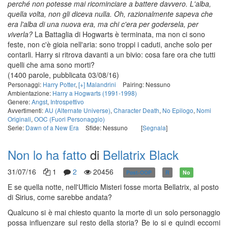
perché non potesse mai ricominciare a battere davvero. L'alba,
quella volta, non gli diceva nulla. Oh, razionalmente sapeva che
era l'alba di una nuova era, ma chi c'era per godersela, per
viverla?
La Battaglia di Hogwarts è terminata, ma non ci sono
feste, non c'è gioia nell'aria: sono troppi i caduti, anche solo per
contarli. Harry si ritrova davanti a un bivio: cosa fare ora che tutti
quelli che ama sono morti?
(1400 parole, pubblicata 03/08/16)
Personaggi:
Harry Potter
,
[+] Malandrini
Pairing: Nessuno
Ambientazione:
Harry a Hogwarts (1991-1998)
Genere:
Angst
,
Introspettivo
Avvertimenti:
AU (Alternate Universe)
,
Character Death
,
No Epilogo
,
Nomi
Originali
,
OOC (Fuori Personaggio)
Serie:
Dawn of a New Era
Sfide: Nessuno
[
Segnala
]
Non lo ha fatto
di
Bellatrix Black
31/07/16
1
2
20456
Post-OOP
R
No
E se quella notte, nell'Ufficio Misteri fosse morta Bellatrix, al posto
di Sirius, come sarebbe andata?
Qualcuno si è mai chiesto quanto la morte di un solo personaggio
possa influenzare sul resto della storia? Be io si e quindi eccomi