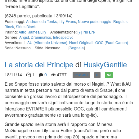
Il titolo mi è stato ispirato da una canzone degli Opeth, e significa
"Erede Legittimo".
(6248 parole, pubblicata 13/09/14)
Personaggi:
Andromeda Tonks
,
Lily Evans
,
Nuovo personaggio
,
Regulus
Black
,
Sirius Black
Pairing:
Altro
,
James/Lily
Ambientazione:
[+] Più Ere
Genere:
Angst
,
Drammatico
,
Introspettivo
Avvertimenti:
AU (Alternate Universe)
,
Nomi Originali
,
OOC (Fuori Canon)
Serie: Nessuno
Sfide: Nessuno
[
Segnala
]
La storia del Principe
di
HuskyGentile
18/11/14
1
0
4767
Post-DH
R
No
E se Snape fosse stato salvato dal morso di Nagini..? What if/AU
narrata in terza persona ma dal punto di vista di Snape, il che
consente un grosso lavoro di introspezione del personaggio. Il
personaggio evolverà significativamente lungo la storia, ma è mia
intenzione EVITARE il più possibile OOC, quindi i cambiamenti
avverranno gradatamente (e sarà una long-fic).
Grande spazio nella storia avrà il rapporto con Minerva
McGonagall e con Lily Luna Potter (quest'ultimo però molto
avanti, prevedo non prima del cap 20); spazio minore ma