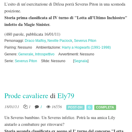
L’esito di un’esercitazione di Difesa porrà Severus Piton in una scomoda
posizione.
Storia prima classificata al IV turno di "Lotta all'Ultimo Inchiostro"
indetto da Magie Sinister.
(480 parole, pubblicata 16/01/11)
Personaggi:
Draco Malfoy
,
Neville Paciock
,
Severus Piton
Pairing: Nessuno
Ambientazione:
Harry a Hogwarts (1991-1998)
Genere:
Generale
,
Introspettivo
Avvertimenti: Nessuno
Serie:
Severus Piton
Sfide: Nessuno
[
Segnala
]
Prode cavaliere
di
Ely79
18/01/11
1
1
16556
POST-DH
G
COMPLETA
Un Severus bambino. Un Severus infelice. Potrà la sua amica Lily
aiutarlo a combattere per ritrovarsi?
Storia seconda classificata ex aequo al I° turno del concorso "Lotta