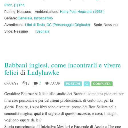
Piton
,
[+] Trio
Pairing: Nessuno
Ambientazione:
Harry Post-Hogwarts (1998-)
Genere:
Generale
,
Introspettivo
Avvertimenti:
Libri di Testo
,
OC (Personaggio Originale)
Serie: Nessuno
Sfide: Nessuno
[
Segnala
]
Babbani inglesi, come incontrarli e vivere
felici
di
Ladyhawke
09/01/11
1
7
13130
POST-DH
G
COMPLETA
Geraldine Fourner si è data allo studio dei Babbani come una pioniera per
interesse personale e per delusioni professionali, di certo non per la
gloria. Eppure, i suoi libri sono diventati presto dei Best Sellers nella
comunità magica: qual è il segreto di questo successo, e cosa, i maghi,
vogliono sapere da lei?
Storia partecipante all'Iniziativa Mestieri e Faccende di Accio e The one