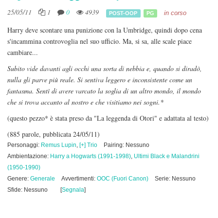
25/05/11
1
0
4939
in corso
POST-OOP
PG
Harry deve scontare una punizione con la Umbridge, quindi dopo cena
s'incammina controvoglia nel suo ufficio. Ma, si sa, alle scale piace
cambiare...
Subito vide davanti agli occhi una sorta di nebbia e, quando si diradò,
nulla gli parve più reale. Si sentiva leggero e inconsistente come un
fantasma. Sentì di avere varcato la soglia di un altro mondo, il mondo
che si trova accanto al nostro e che visitiamo nei sogni.*
(questo pezzo* è stata preso da "La leggenda di Otori" e adattata al testo)
(885 parole, pubblicata 24/05/11)
Personaggi:
Remus Lupin
,
[+] Trio
Pairing: Nessuno
Ambientazione:
Harry a Hogwarts (1991-1998)
,
Ultimi Black e Malandrini
(1950-1990)
Genere:
Generale
Avvertimenti:
OOC (Fuori Canon)
Serie: Nessuno
Sfide: Nessuno
[
Segnala
]