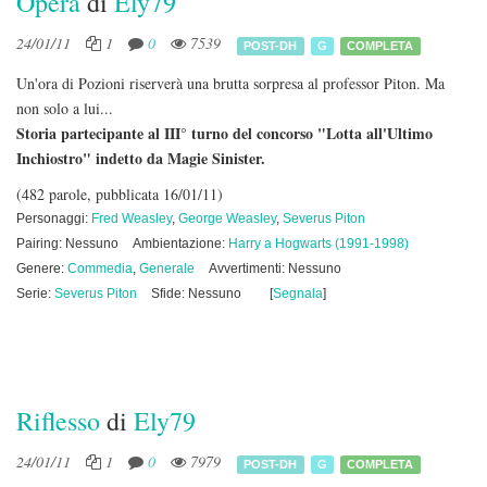
Opera
di
Ely79
24/01/11
1
0
7539
POST-DH
G
COMPLETA
Un'ora di Pozioni riserverà una brutta sorpresa al professor Piton. Ma
non solo a lui...
Storia partecipante al III° turno del concorso "Lotta all'Ultimo
Inchiostro" indetto da Magie Sinister.
(482 parole, pubblicata 16/01/11)
Personaggi:
Fred Weasley
,
George Weasley
,
Severus Piton
Pairing: Nessuno
Ambientazione:
Harry a Hogwarts (1991-1998)
Genere:
Commedia
,
Generale
Avvertimenti: Nessuno
Serie:
Severus Piton
Sfide: Nessuno
[
Segnala
]
Riflesso
di
Ely79
24/01/11
1
0
7979
POST-DH
G
COMPLETA