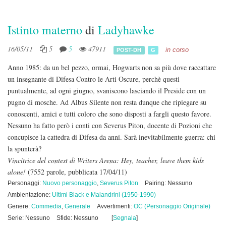
Istinto materno
di
Ladyhawke
16/05/11
5
5
47911
in corso
POST-DH
G
Anno 1985: da un bel pezzo, ormai, Hogwarts non sa più dove raccattare
un insegnante di Difesa Contro le Arti Oscure, perchè questi
puntualmente, ad ogni giugno, svaniscono lasciando il Preside con un
pugno di mosche. Ad Albus Silente non resta dunque che ripiegare su
conoscenti, amici e tutti coloro che sono disposti a fargli questo favore.
Nessuno ha fatto però i conti con Severus Piton, docente di Pozioni che
concupisce la cattedra di Difesa da anni. Sarà inevitabilmente guerra: chi
la spunterà?
Vincitrice del contest di Writers Arena: Hey, teacher, leave them kids
alone!
(7552 parole, pubblicata 17/04/11)
Personaggi:
Nuovo personaggio
,
Severus Piton
Pairing: Nessuno
Ambientazione:
Ultimi Black e Malandrini (1950-1990)
Genere:
Commedia
,
Generale
Avvertimenti:
OC (Personaggio Originale)
Serie: Nessuno
Sfide: Nessuno
[
Segnala
]