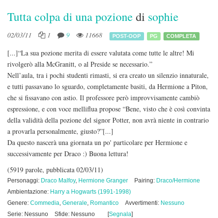
Tutta colpa di una pozione
di
sophie
02/03/11
1
9
11668
POST-OOP
PG
COMPLETA
[...]“La sua pozione merita di essere valutata come tutte le altre! Mi
rivolgerò alla McGranitt, o al Preside se necessario.”
Nell’aula, tra i pochi studenti rimasti, si era creato un silenzio innaturale,
e tutti passavano lo sguardo, completamente basiti, da Hermione a Piton,
che si fissavano con astio. Il professore però improvvisamente cambiò
espressione, e con voce melliflua propose “Bene, visto che è così convinta
della validità della pozione del signor Potter, non avrà niente in contrario
a provarla personalmente, giusto?”[...]
Da questo nascerà una giornata un po' particolare per Hermione e
successivamente per Draco :) Buona lettura!
(5919 parole, pubblicata 02/03/11)
Personaggi:
Draco Malfoy
,
Hermione Granger
Pairing:
Draco/Hermione
Ambientazione:
Harry a Hogwarts (1991-1998)
Genere:
Commedia
,
Generale
,
Romantico
Avvertimenti:
Nessuno
Serie: Nessuno
Sfide: Nessuno
[
Segnala
]