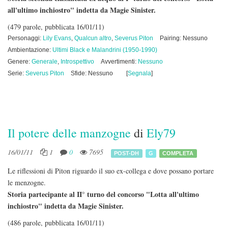
all'ultimo inchiostro" indetta da Magie Sinister.
(479 parole, pubblicata 16/01/11)
Personaggi:
Lily Evans
,
Qualcun altro
,
Severus Piton
Pairing: Nessuno
Ambientazione:
Ultimi Black e Malandrini (1950-1990)
Genere:
Generale
,
Introspettivo
Avvertimenti:
Nessuno
Serie:
Severus Piton
Sfide: Nessuno
[
Segnala
]
Il potere delle manzogne
di
Ely79
16/01/11
1
0
7695
POST-DH
G
COMPLETA
Le riflessioni di Piton riguardo il suo ex-collega e dove possano portare
le menzogne.
Storia partecipante al II° turno del concorso "Lotta all'ultimo
inchiostro" indetta da Magie Sinister.
(486 parole, pubblicata 16/01/11)