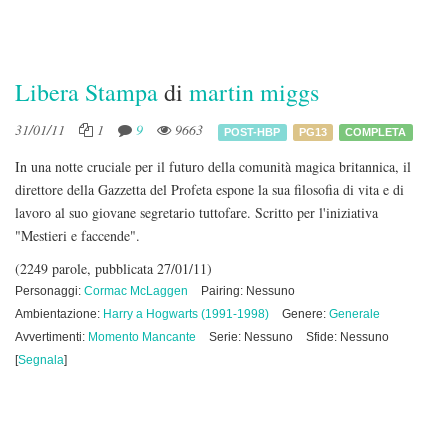
Libera Stampa
di
martin miggs
31/01/11
1
9
9663
POST-HBP
PG13
COMPLETA
In una notte cruciale per il futuro della comunità magica britannica, il
direttore della Gazzetta del Profeta espone la sua filosofia di vita e di
lavoro al suo giovane segretario tuttofare. Scritto per l'iniziativa
"Mestieri e faccende".
(2249 parole, pubblicata 27/01/11)
Personaggi:
Cormac McLaggen
Pairing: Nessuno
Ambientazione:
Harry a Hogwarts (1991-1998)
Genere:
Generale
Avvertimenti:
Momento Mancante
Serie: Nessuno
Sfide: Nessuno
[
Segnala
]