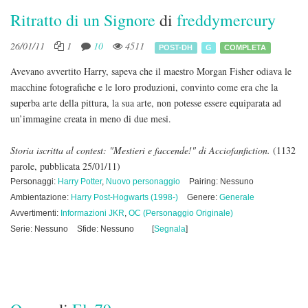
Ritratto di un Signore
di
freddymercury
26/01/11
1
10
4511
POST-DH
G
COMPLETA
Avevano avvertito Harry, sapeva che il maestro Morgan Fisher odiava le
macchine fotografiche e le loro produzioni, convinto come era che la
superba arte della pittura, la sua arte, non potesse essere equiparata ad
un’immagine creata in meno di due mesi.
Storia iscritta al contest: "Mestieri e faccende!" di Acciofanfiction.
(1132
parole, pubblicata 25/01/11)
Personaggi:
Harry Potter
,
Nuovo personaggio
Pairing: Nessuno
Ambientazione:
Harry Post-Hogwarts (1998-)
Genere:
Generale
Avvertimenti:
Informazioni JKR
,
OC (Personaggio Originale)
Serie: Nessuno
Sfide: Nessuno
[
Segnala
]