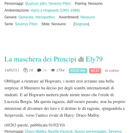
Personaggi:
Qualcun altro
,
Severus Piton
Pairing: Nessuno
Ambientazione:
Harry a Hogwarts (1991-1998)
Genere:
Generale
,
Introspettivo
Avvertimenti:
Nessuno
Serie:
Severus Piton
Sfide: Nessuno
[
Segnala
]
La maschera dei Principi
di
Ely79
14/01/11
18
14
1584
in corso
POST-DH
NC17
Obbligati a rientrare ad Hogwarts, i nostri eroi avranno una bella
sorpresa: il Ministero ha deciso per degli scambi internazionali di
studenti. E ad Hogwarts metterà piede niente meno che l'erede di
Lucrezia Borgia. Ma questa ragazza, dall'oscuro passato, non ha proprio
intenzione di diventare dei loro e il destino le dà ragione, spingendola a
Serpeverde, verso l'antico rivale di Harry: Draco Malfoy.
(60263 parole, pubblicata 01/02/10)
Personaggi:
Draco Malfoy
,
Neville Paciock
,
Nuovo personaggio
,
Severus