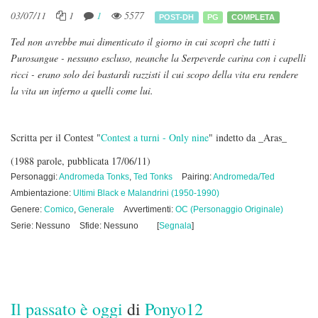
03/07/11
1
1
5577
POST-DH
PG
COMPLETA
Ted non avrebbe mai dimenticato il giorno in cui scoprì che tutti i
Purosangue - nessuno escluso, neanche la Serpeverde carina con i capelli
ricci - erano solo dei bastardi razzisti il cui scopo della vita era rendere
la vita un inferno a quelli come lui.
Scritta per il Contest "
Contest a turni - Only nine
" indetto da _Aras_
(1988 parole, pubblicata 17/06/11)
Personaggi:
Andromeda Tonks
,
Ted Tonks
Pairing:
Andromeda/Ted
Ambientazione:
Ultimi Black e Malandrini (1950-1990)
Genere:
Comico
,
Generale
Avvertimenti:
OC (Personaggio Originale)
Serie: Nessuno
Sfide: Nessuno
[
Segnala
]
Il passato è oggi
di
Ponyo12