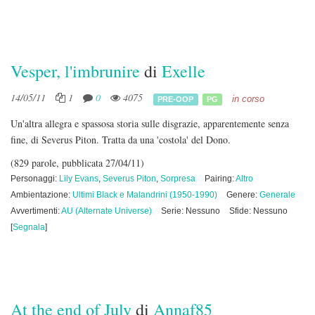
Vesper, l'imbrunire
di
Exelle
14/05/11
1
0
4075
in corso
PRE-OOP
PG
Un'altra allegra e spassosa storia sulle disgrazie, apparentemente senza
fine, di Severus Piton. Tratta da una 'costola' del Dono.
(829 parole, pubblicata 27/04/11)
Personaggi:
Lily Evans
,
Severus Piton
,
Sorpresa
Pairing:
Altro
Ambientazione:
Ultimi Black e Malandrini (1950-1990)
Genere:
Generale
Avvertimenti:
AU (Alternate Universe)
Serie: Nessuno
Sfide: Nessuno
[
Segnala
]
At the end of July
di
Annaf85