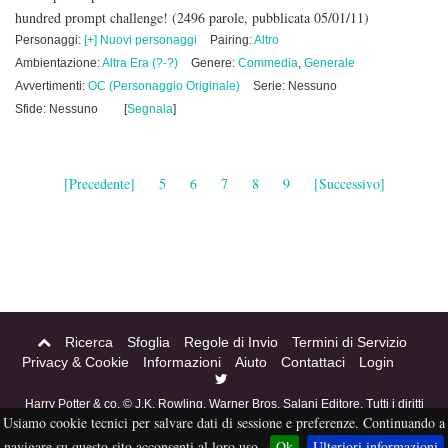
hundred prompt challenge!
(2496 parole, pubblicata 05/01/11)
Personaggi:
[+] Nuovi personaggi
Pairing:
Altro
Ambientazione:
Altra Era (?-?)
Genere:
Commedia
,
Generale
Avvertimenti:
OC (Personaggio Originale)
Serie: Nessuno
Sfide: Nessuno
[
Segnala
]
[Precedente]
5
6
7
8
9
[Successivo]
Ricerca
Sfoglia
Regole di Invio
Termini di Servizio
Privacy & Cookie
Informazioni
Aiuto
Contattaci
Login
Harry Potter & co. © J.K. Rowling, Warner Bros, Salani Editore. Tutti i diritti
Usiamo cookie tecnici per salvare dati di sessione e preferenze. Continuando a
riservati. Acciofanfiction © 2004-2016. Questo sito non è a scopo di lucro,
tutti i materiali in esso contenuti sono stati creati per puro divertimento, e
navigare su questo sito acconsenti al loro uso.
Ok
Ulteriori informazioni