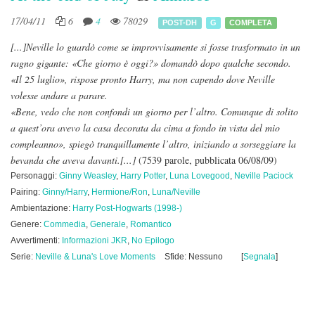
17/04/11
6
4
78029
POST-DH
G
COMPLETA
[...]Neville lo guardò come se improvvisamente si fosse trasformato in un
ragno gigante: «Che giorno è oggi?» domandò dopo qualche secondo.
«Il 25 luglio», rispose pronto Harry, ma non capendo dove Neville
volesse andare a parare.
«Bene, vedo che non confondi un giorno per l’altro. Comunque di solito
a quest’ora avevo la casa decorata da cima a fondo in vista del mio
compleanno», spiegò tranquillamente l’altro, iniziando a sorseggiare la
bevanda che aveva davanti.[...]
(7539 parole, pubblicata 06/08/09)
Personaggi:
Ginny Weasley
,
Harry Potter
,
Luna Lovegood
,
Neville Paciock
Pairing:
Ginny/Harry
,
Hermione/Ron
,
Luna/Neville
Ambientazione:
Harry Post-Hogwarts (1998-)
Genere:
Commedia
,
Generale
,
Romantico
Avvertimenti:
Informazioni JKR
,
No Epilogo
Serie:
Neville & Luna's Love Moments
Sfide: Nessuno
[
Segnala
]