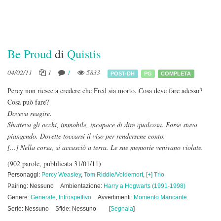
Be Proud
di
Quistis
04/02/11
1
1
5833
POST-DH
PG
COMPLETA
Percy non riesce a credere che Fred sia morto. Cosa deve fare adesso?
Cosa può fare?
Doveva reagire.
Sbatteva gli occhi, immobile, incapace di dire qualcosa. Forse stava
piangendo. Dovette toccarsi il viso per rendersene conto.
[...] Nella corsa, si accasciò a terra. Le sue memorie venivano violate.
(902 parole, pubblicata 31/01/11)
Personaggi:
Percy Weasley
,
Tom Riddle/Voldemort
,
[+] Trio
Pairing: Nessuno
Ambientazione:
Harry a Hogwarts (1991-1998)
Genere:
Generale
,
Introspettivo
Avvertimenti:
Momento Mancante
Serie: Nessuno
Sfide: Nessuno
[
Segnala
]