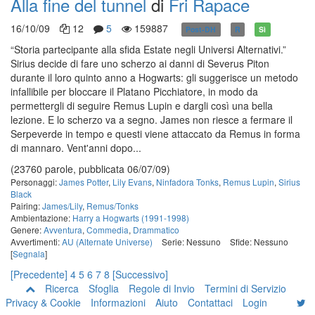
Alla fine del tunnel
di
Fri Rapace
16/10/09
12
5
159887
Post-DH
R
Sì
“Storia partecipante alla sfida Estate negli Universi Alternativi.”
Sirius decide di fare uno scherzo ai danni di Severus Piton
durante il loro quinto anno a Hogwarts: gli suggerisce un metodo
infallibile per bloccare il Platano Picchiatore, in modo da
permettergli di seguire Remus Lupin e dargli così una bella
lezione. E lo scherzo va a segno. James non riesce a fermare il
Serpeverde in tempo e questi viene attaccato da Remus in forma
di mannaro. Vent'anni dopo...
(23760 parole, pubblicata 06/07/09)
Personaggi:
James Potter
,
Lily Evans
,
Ninfadora Tonks
,
Remus Lupin
,
Sirius
Black
Pairing:
James/Lily
,
Remus/Tonks
Ambientazione:
Harry a Hogwarts (1991-1998)
Genere:
Avventura
,
Commedia
,
Drammatico
Avvertimenti:
AU (Alternate Universe)
Serie: Nessuno
Sfide: Nessuno
[
Segnala
]
[Precedente]
4
5
6
7
8
[Successivo]
Ricerca
Sfoglia
Regole di Invio
Termini di Servizio
Privacy & Cookie
Informazioni
Aiuto
Contattaci
Login