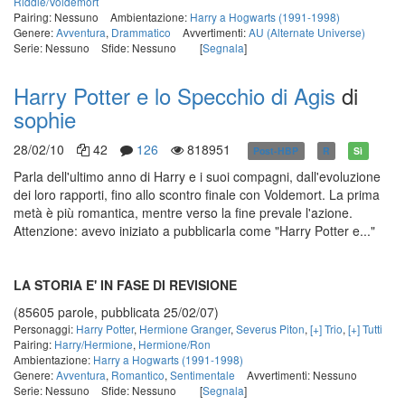
Riddle/Voldemort
Pairing: Nessuno
Ambientazione:
Harry a Hogwarts (1991-1998)
Genere:
Avventura
,
Drammatico
Avvertimenti:
AU (Alternate Universe)
Serie: Nessuno
Sfide: Nessuno
[
Segnala
]
Harry Potter e lo Specchio di Agis
di
sophie
28/02/10
42
126
818951
Post-HBP
R
Sì
Parla dell'ultimo anno di Harry e i suoi compagni, dall'evoluzione
dei loro rapporti, fino allo scontro finale con Voldemort. La prima
metà è più romantica, mentre verso la fine prevale l'azione.
Attenzione: avevo iniziato a pubblicarla come "Harry Potter e..."
LA STORIA E' IN FASE DI REVISIONE
(85605 parole, pubblicata 25/02/07)
Personaggi:
Harry Potter
,
Hermione Granger
,
Severus Piton
,
[+] Trio
,
[+] Tutti
Pairing:
Harry/Hermione
,
Hermione/Ron
Ambientazione:
Harry a Hogwarts (1991-1998)
Genere:
Avventura
,
Romantico
,
Sentimentale
Avvertimenti: Nessuno
Serie: Nessuno
Sfide: Nessuno
[
Segnala
]