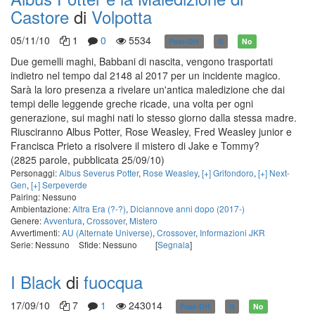
Castore
di
Volpotta
05/11/10
1
0
5534
Post-DH
G
No
Due gemelli maghi, Babbani di nascita, vengono trasportati
indietro nel tempo dal 2148 al 2017 per un incidente magico.
Sarà la loro presenza a rivelare un'antica maledizione che dai
tempi delle leggende greche ricade, una volta per ogni
generazione, sui maghi nati lo stesso giorno dalla stessa madre.
Riusciranno Albus Potter, Rose Weasley, Fred Weasley junior e
Francisca Prieto a risolvere il mistero di Jake e Tommy?
(2825 parole, pubblicata 25/09/10)
Personaggi:
Albus Severus Potter
,
Rose Weasley
,
[+] Grifondoro
,
[+] Next-
Gen
,
[+] Serpeverde
Pairing: Nessuno
Ambientazione:
Altra Era (?-?)
,
Diciannove anni dopo (2017-)
Genere:
Avventura
,
Crossover
,
Mistero
Avvertimenti:
AU (Alternate Universe)
,
Crossover
,
Informazioni JKR
Serie: Nessuno
Sfide: Nessuno
[
Segnala
]
I Black
di
fuocqua
17/09/10
7
1
243014
Post-DH
G
No