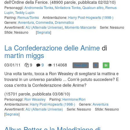
dell'Ordine della Fenice.
(48900 parole, pubblicata 02/02/10)
Personaggi:
Andromeda Tonks
,
Ninfadora Tonks
,
Qualcun altro
,
Remus
Lupin
,
Teddy Lupin
Pairing:
Remus/Tonks
Ambientazione:
Harry Post-Hogwarts (1998-)
Genere:
Avventura
,
Commedia
,
Drammatico
Avvertimenti:
AU (Alternate Universe)
,
Momento Mancante
Serie: Nessuno
Sfide: Nessuno
[
Segnala
]
La Confederazione delle Anime
di
martin miggs
03/01/11
9
9
114068
Post-DH
R
Sì
Una volta tanto, tocca a Ron Weasley di svegliarsi la mattina e
trovarsi in un universo parallelo ... Com'è potuto succedere? E
cosa c'entra la Confederazione delle Anime?
(15701 parole, pubblicata 03/08/10)
Personaggi:
Ron Weasley
Pairing:
Hermione/Ron
Ambientazione:
Harry Post-Hogwarts (1998-)
Genere:
Avventura
Avvertimenti:
AU (Alternate Universe)
Serie: Nessuno
Sfide: Nessuno
[
Segnala
]
Albus Potter e la Maledizione di