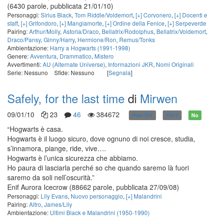
(6430 parole, pubblicata 21/01/10)
Personaggi:
Sirius Black
,
Tom Riddle/Voldemort
,
[+] Corvonero
,
[+] Docenti e
staff
,
[+] Grifondoro
,
[+] Mangiamorte
,
[+] Ordine della Fenice
,
[+] Serpeverde
Pairing:
Arthur/Molly
,
Astoria/Draco
,
Bellatrix/Rodolphus
,
Bellatrix/Voldemort
,
Draco/Pansy
,
Ginny/Harry
,
Hermione/Ron
,
Remus/Tonks
Ambientazione:
Harry a Hogwarts (1991-1998)
Genere:
Avventura
,
Drammatico
,
Mistero
Avvertimenti:
AU (Alternate Universe)
,
Informazioni JKR
,
Nomi Originali
Serie: Nessuno
Sfide: Nessuno
[
Segnala
]
Safely, for the last time
di
Mirwen
09/01/10
23
46
384672
Post-DH
PG13
No
“Hogwarts è casa.
Hogwarts è il luogo sicuro, dove ognuno di noi cresce, studia,
s’innamora, piange, ride, vive….
Hogwarts è l’unica sicurezza che abbiamo.
Ho paura di lasciarla perché so che quando saremo là fuori
saremo da soli nell’oscurità.”
Enif Aurora Icecrow
(88662 parole, pubblicata 27/09/08)
Personaggi:
Lily Evans
,
Nuovo personaggio
,
[+] Malandrini
Pairing:
Altro
,
James/Lily
Ambientazione:
Ultimi Black e Malandrini (1950-1990)