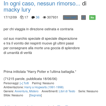
In ogni caso, nessun rimorso...
di
macky lury
17/12/09
17
36
307931
Post-HBP
R
No
per chi viaggia in direzione ostinata e contraria
col suo marchio speciale di speciale disperazione
e tra il vomito dei respinti muove gli ultimi passi
per consegnare alla morte una goccia di splendore
di umanità di verità
Prima intitolata "Harry Potter e l'ultima battaglia."
(71215 parole, pubblicata 18/06/06)
Personaggi:
[+] Tutti
Pairing: Nessuno
Ambientazione:
Harry a Hogwarts (1991-1998)
Genere:
Avventura
,
Mistero
Avvertimenti:
Libri di Testo
Serie: Nessuno
Sfide: Nessuno
[
Segnala
]