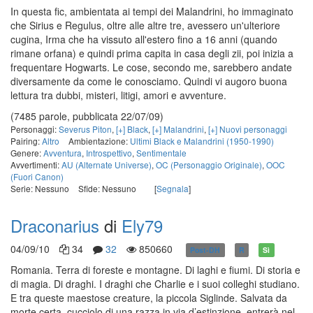
In questa fic, ambientata ai tempi dei Malandrini, ho immaginato
che Sirius e Regulus, oltre alle altre tre, avessero un'ulteriore
cugina, Irma che ha vissuto all'estero fino a 16 anni (quando
rimane orfana) e quindi prima capita in casa degli zii, poi inizia a
frequentare Hogwarts. Le cose, secondo me, sarebbero andate
diversamente da come le conosciamo. Quindi vi augoro buona
lettura tra dubbi, misteri, litigi, amori e avventure.
(7485 parole, pubblicata 22/07/09)
Personaggi:
Severus Piton
,
[+] Black
,
[+] Malandrini
,
[+] Nuovi personaggi
Pairing:
Altro
Ambientazione:
Ultimi Black e Malandrini (1950-1990)
Genere:
Avventura
,
Introspettivo
,
Sentimentale
Avvertimenti:
AU (Alternate Universe)
,
OC (Personaggio Originale)
,
OOC
(Fuori Canon)
Serie: Nessuno
Sfide: Nessuno
[
Segnala
]
Draconarius
di
Ely79
04/09/10
34
32
850660
Post-DH
R
Sì
Romania. Terra di foreste e montagne. Di laghi e fiumi. Di storia e
di magia. Di draghi. I draghi che Charlie e i suoi colleghi studiano.
E tra queste maestose creature, la piccola Siglinde. Salvata da
morte certa, cucciolo di una razza in via d’estinzione, entrerà nel