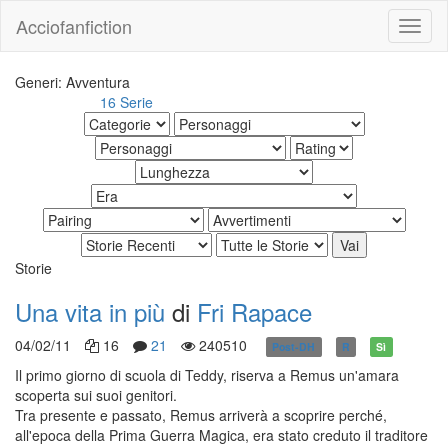
Acciofanfiction
Generi: Avventura
16 Serie
Altri risultati:
Storie
Una vita in più
di
Fri Rapace
04/02/11
16
21
240510
Post-DH
R
Sì
Il primo giorno di scuola di Teddy, riserva a Remus un'amara
scoperta sui suoi genitori.
Tra presente e passato, Remus arriverà a scoprire perché,
all'epoca della Prima Guerra Magica, era stato creduto il traditore