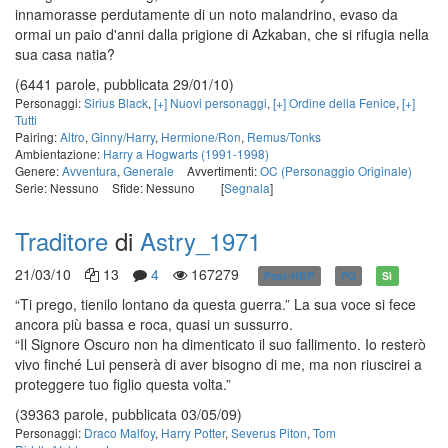
innamorasse perdutamente di un noto malandrino, evaso da
ormai un paio d'anni dalla prigione di Azkaban, che si rifugia nella
sua casa natia?
(6441 parole, pubblicata 29/01/10)
Personaggi:
Sirius Black
,
[+] Nuovi personaggi
,
[+] Ordine della Fenice
,
[+]
Tutti
Pairing:
Altro
,
Ginny/Harry
,
Hermione/Ron
,
Remus/Tonks
Ambientazione:
Harry a Hogwarts (1991-1998)
Genere:
Avventura
,
Generale
Avvertimenti:
OC (Personaggio Originale)
Serie: Nessuno
Sfide: Nessuno
[
Segnala
]
Traditore
di
Astry_1971
21/03/10
13
4
167279
Post-HBP
PG
Sì
“Ti prego, tienilo lontano da questa guerra.” La sua voce si fece
ancora più bassa e roca, quasi un sussurro.
“Il Signore Oscuro non ha dimenticato il suo fallimento. Io resterò
vivo finché Lui penserà di aver bisogno di me, ma non riuscirei a
proteggere tuo figlio questa volta.”
(39363 parole, pubblicata 03/05/09)
Personaggi:
Draco Malfoy
,
Harry Potter
,
Severus Piton
,
Tom