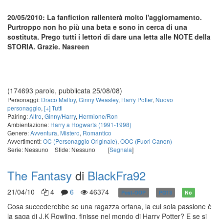
20/05/2010: La fanfiction rallenterà molto l'aggiornamento.
Purtroppo non ho più una beta e sono in cerca di una
sostituta. Prego tutti i lettori di dare una letta alle NOTE della
STORIA. Grazie. Nasreen
(174693 parole, pubblicata 25/08/08)
Personaggi:
Draco Malfoy
,
Ginny Weasley
,
Harry Potter
,
Nuovo
personaggio
,
[+] Tutti
Pairing:
Altro
,
Ginny/Harry
,
Hermione/Ron
Ambientazione:
Harry a Hogwarts (1991-1998)
Genere:
Avventura
,
Mistero
,
Romantico
Avvertimenti:
OC (Personaggio Originale)
,
OOC (Fuori Canon)
Serie: Nessuno
Sfide: Nessuno
[
Segnala
]
The Fantasy
di
BlackFra92
21/04/10
4
6
46374
Post-OOP
PG13
No
Cosa succederebbe se una ragazza orfana, la cui sola passione è
la saga di J.K Rowling, finisse nel mondo di Harry Potter? E se si