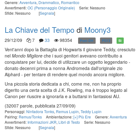
Genere:
Avventura
,
Drammatico
,
Romantico
Avvertimenti:
OC (Personaggio Originale)
Serie: Nessuno
Sfide: Nessuno
[
Segnala
]
La Chiave del Tempo
di
Moony3
29/12/09
7
33
98354
Post-DH
PG13
Sì
Vent'anni dopo la Battaglia di Hogwarts il giovane Teddy, cresciuto
nel
Mondo Migliore
che i suoi genitori avevano contribuito a
conquistare per lui, decide di utilizzare un oggetto leggendario -
donato decenni prima a nonna Andromeda dall'originale zio
Alphard - per tentare di rendere quel mondo ancora migliore.
Una piccola storia dedicata a chi, come me, non ha proprio
digerito una
certa
scelta di J.K. Rowling, ma è troppo legato al
Canon per riuscire a ignorarla e a buttarsi in fantasiosi AU.
(32007 parole, pubblicata 27/09/09)
Personaggi:
Ninfadora Tonks
,
Remus Lupin
,
Teddy Lupin
Pairing:
Remus/Tonks
Ambientazione:
[+] Più Ere
Genere:
Avventura
Avvertimenti:
Informazioni JKR
,
Libri di Testo
Serie: Nessuno
Sfide: Nessuno
[
Segnala
]