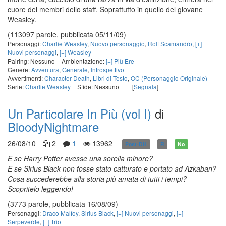
cuore dei membri dello staff. Soprattutto in quello del giovane
Weasley.
(113097 parole, pubblicata 05/11/09)
Personaggi:
Charlie Weasley
,
Nuovo personaggio
,
Rolf Scamandro
,
[+]
Nuovi personaggi
,
[+] Weasley
Pairing: Nessuno
Ambientazione:
[+] Più Ere
Genere:
Avventura
,
Generale
,
Introspettivo
Avvertimenti:
Character Death
,
Libri di Testo
,
OC (Personaggio Originale)
Serie:
Charlie Weasley
Sfide: Nessuno
[
Segnala
]
Un Particolare In Più (vol I)
di
BloodyNightmare
26/08/10
2
1
13962
Post-DH
R
No
E se Harry Potter avesse una sorella minore?
E se Sirius Black non fosse stato catturato e portato ad Azkaban?
Cosa succederebbe alla storia più amata di tutti i tempi?
Scopritelo leggendo!
(3773 parole, pubblicata 16/08/09)
Personaggi:
Draco Malfoy
,
Sirius Black
,
[+] Nuovi personaggi
,
[+]
Serpeverde
,
[+] Trio