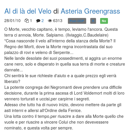
Al di là del Velo
di
Asteria Greengrass
28/01/10
1
2
6313
Post-OOP
R
No
O Morte, vecchio capitano, è tempo, leviamo l'ancora. Questa
terra ci annoia, Morte. Salpiamo. (Ilviaggio,C.Baudelaire)
"Cosa nasconde il velo all'interno della stanza della Morte? Il
Regno dei Morti, dove la Morte regna incontrastata dal suo
palazzo di rovi e veleno di Serpente...
Nelle lande desolate dei suoi possedimenti, si aggira un enorme
cane nero, solo e disperato in quella sua terra di morte e creature
dannate...
Chi sentirà le sue richieste d'aiuto e a quale prezzo egli verrà
liberato?
La potente congrega dei Negromanti deve prendere una difficile
decisione, durante la prima ascesa di Lord Voldemort molti di loro
vennero torturati e uccisi,per carpirne i segreti.
Adesso che tutto ha di nuovo inizio, devono mettere da parte gli
asti interni e allersi all'Ordine della Fenice.
Una lotta contro il tempo,per riuscire a dare alla Morte quello che
vuole e per riuscire a vincere Colui che non devevessere
nominato, e questa volta per sempre.