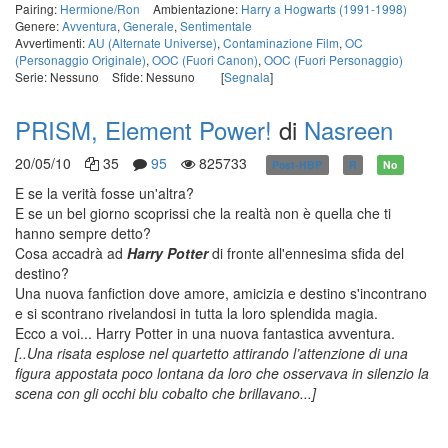
Pairing:
Hermione/Ron
Ambientazione:
Harry a Hogwarts (1991-1998)
Genere:
Avventura
,
Generale
,
Sentimentale
Avvertimenti:
AU (Alternate Universe)
,
Contaminazione Film
,
OC
(Personaggio Originale)
,
OOC (Fuori Canon)
,
OOC (Fuori Personaggio)
Serie: Nessuno
Sfide: Nessuno
[
Segnala
]
PRISM, Element Power!
di
Nasreen
20/05/10
35
95
825733
Post-HBP
R
No
E se la verità fosse un'altra?
E se un bel giorno scoprissi che la realtà non è quella che ti
hanno sempre detto?
Cosa accadrà ad
Harry Potter
di fronte all'ennesima sfida del
destino?
Una nuova fanfiction dove amore, amicizia e destino s'incontrano
e si scontrano rivelandosi in tutta la loro splendida magia.
Ecco a voi... Harry Potter in una nuova fantastica avventura.
[..Una risata esplose nel quartetto attirando l’attenzione di una
figura appostata poco lontana da loro che osservava in silenzio la
scena con gli occhi blu cobalto che brillavano...]